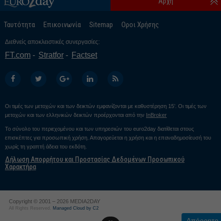
Αρχή
Ταυτότητα
Επικοινωνία
Sitemap
Οροι Χρήσης
Διεθνείς αποκλειστικές συνεργασίες:
FT.com
Stratfor
Factset
Οι τιμές των μετοχών και των δεικτών εμφανίζονται με καθυστέρηση 15’. Οι τιμές των
μετοχών και των ελληνικών δεικτών προέρχονται από την
InBroker
Το σύνολο του περιεχομένου και των υπηρεσιών του euro2day διατίθεται στους
επισκέπτες για προσωπική χρήση. Απαγορεύεται η χρήση και η επαναδημοσίευσή του
χωρίς τη γραπτή άδεια του εκδότη.
Δήλωση Απορρήτου και Προστασίας Δεδομένων Προσωπικού
Χαρακτήρα
Copyright © 2001 – 2026 MEDIA2DAY
All Rights Reserved.
Managed Cloud by C2
Απόρρητο