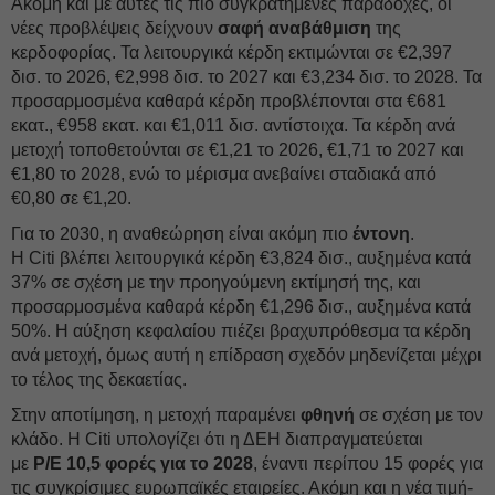
Ακόμη και με αυτές τις πιο συγκρατημένες παραδοχές, οι
νέες προβλέψεις δείχνουν
σαφή
αναβάθμιση
της
κερδοφορίας. Τα λειτουργικά κέρδη εκτιμώνται σε €2,397
δισ. το 2026, €2,998 δισ. το 2027 και €3,234 δισ. το 2028. Τα
προσαρμοσμένα καθαρά κέρδη προβλέπονται στα €681
εκατ., €958 εκατ. και €1,011 δισ. αντίστοιχα. Τα κέρδη ανά
μετοχή τοποθετούνται σε €1,21 το 2026, €1,71 το 2027 και
€1,80 το 2028, ενώ το μέρισμα ανεβαίνει σταδιακά από
€0,80 σε €1,20.
Για το 2030, η αναθεώρηση είναι ακόμη πιο
έντονη
.
Η Citi βλέπει λειτουργικά κέρδη €3,824 δισ., αυξημένα κατά
37% σε σχέση με την προηγούμενη εκτίμησή της, και
προσαρμοσμένα καθαρά κέρδη €1,296 δισ., αυξημένα κατά
50%. Η αύξηση κεφαλαίου πιέζει βραχυπρόθεσμα τα κέρδη
ανά μετοχή, όμως αυτή η επίδραση σχεδόν μηδενίζεται μέχρι
το τέλος της δεκαετίας.
Στην αποτίμηση, η μετοχή παραμένει
φθηνή
σε σχέση με τον
κλάδο. Η Citi υπολογίζει ότι η ΔΕH διαπραγματεύεται
με
P/E 10,5 φορές για το 2028
, έναντι περίπου 15 φορές για
τις συγκρίσιμες ευρωπαϊκές εταιρείες. Ακόμη και η νέα τιμή-