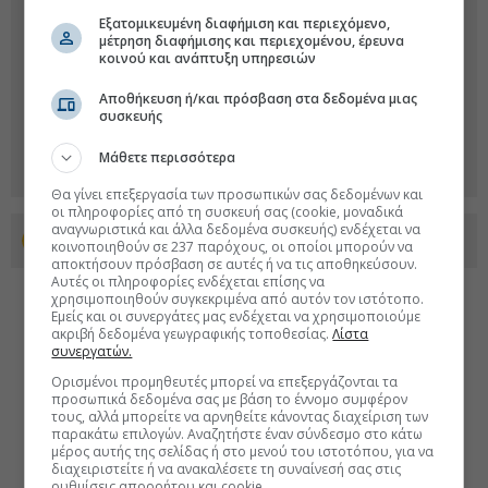
Εξατομικευμένη διαφήμιση και περιεχόμενο,
μέτρηση διαφήμισης και περιεχομένου, έρευνα
κοινού και ανάπτυξη υπηρεσιών
Αποθήκευση ή/και πρόσβαση στα δεδομένα μιας
συσκευής
Μάθετε περισσότερα
Θα γίνει επεξεργασία των προσωπικών σας δεδομένων και
οι πληροφορίες από τη συσκευή σας (cookie, μοναδικά
αναγνωριστικά και άλλα δεδομένα συσκευής) ενδέχεται να
Προσθέστε το euro2day.gr στο Discover
κοινοποιηθούν σε 237 παρόχους, οι οποίοι μπορούν να
αποκτήσουν πρόσβαση σε αυτές ή να τις αποθηκεύσουν.
Αυτές οι πληροφορίες ενδέχεται επίσης να
χρησιμοποιηθούν συγκεκριμένα από αυτόν τον ιστότοπο.
Εμείς και οι συνεργάτες μας ενδέχεται να χρησιμοποιούμε
ακριβή δεδομένα γεωγραφικής τοποθεσίας.
Λίστα
συνεργατών.
Ορισμένοι προμηθευτές μπορεί να επεξεργάζονται τα
προσωπικά δεδομένα σας με βάση το έννομο συμφέρον
τους, αλλά μπορείτε να αρνηθείτε κάνοντας διαχείριση των
παρακάτω επιλογών. Αναζητήστε έναν σύνδεσμο στο κάτω
μέρος αυτής της σελίδας ή στο μενού του ιστοτόπου, για να
διαχειριστείτε ή να ανακαλέσετε τη συναίνεσή σας στις
ρυθμίσεις απορρήτου και cookie.