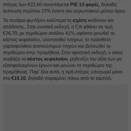
στόχος των €22,60 συνεπάγεται
P/E 13 φορές
, δηλαδή
έκπτωση περίπου 15% έναντι του ευρωπαϊκού μέσου όρου.
Τα σενάρια φωτίζουν καλύτερα τη
σχέση
κινδύνου και
απόδοσης. Στην ευνοϊκή εκδοχή, η Citi φθάνει σε τιμή
€26,70, με περιθώριο ανόδου 41%, εφόσον μειωθεί το
κόστος κεφαλαίου, υλοποιηθεί πλήρως το πρόσθετο
χαρτοφυλάκιο ανανεώσιμων πηγών και βελτιωθεί το
περιθώριο στην προμήθεια. Στην αρνητική εκδοχή, ο οίκος
ανεβάζει το
κόστος κεφαλαίου
, μηδενίζει την αξία των μη
εξασφαλισμένων έργων και μειώνει το περιθώριο της
προμήθειας. Παρ’ όλα αυτά, η τιμή-στόχος υποχωρεί μόνο
στα
€19,10
, δηλαδή παραμένει πάνω από το ταμπλό.