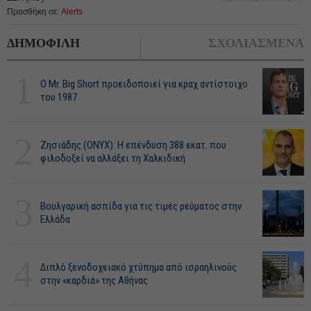
Προσθήκη σε:
Alerts
ΔΗΜΟΦΙΛΗ
ΣΧΟΛΙΑΣΜΕΝΑ
1
O Mr. Big Short προειδοποιεί για κραχ αντίστοιχο
του 1987
2
Ζησιάδης (ONYX): Η επένδυση 388 εκατ. που
φιλοδοξεί να αλλάξει τη Χαλκιδική
3
Βουλγαρική ασπίδα για τις τιμές ρεύματος στην
Ελλάδα
4
Διπλό ξενοδοχειακό χτύπημα από ισραηλινούς
στην «καρδιά» της Αθήνας