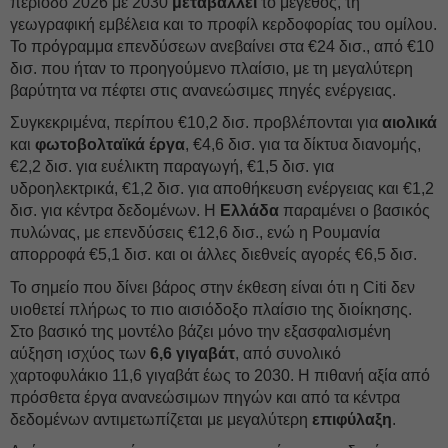
περίοδο 2026 με 2030
μεταβάλλει
το μέγεθος, τη
γεωγραφική εμβέλεια και το προφίλ κερδοφορίας του ομίλου.
Το πρόγραμμα επενδύσεων ανεβαίνει στα €24 δισ., από €10
δισ. που ήταν το προηγούμενο πλαίσιο, με τη μεγαλύτερη
βαρύτητα να πέφτει στις ανανεώσιμες πηγές ενέργειας.
Συγκεκριμένα, περίπου €10,2 δισ. προβλέπονται για
αιολικά
και
φωτοβολταϊκά έργα
, €4,6 δισ. για τα δίκτυα διανομής,
€2,2 δισ. για ευέλικτη παραγωγή, €1,5 δισ. για
υδροηλεκτρικά, €1,2 δισ. για αποθήκευση ενέργειας και €1,2
δισ. για κέντρα δεδομένων. Η
Ελλάδα
παραμένει ο βασικός
πυλώνας, με επενδύσεις €12,6 δισ., ενώ η Ρουμανία
απορροφά €5,1 δισ. και οι άλλες διεθνείς αγορές €6,5 δισ.
Το σημείο που δίνει βάρος στην έκθεση είναι ότι η Citi δεν
υιοθετεί πλήρως το πιο αισιόδοξο πλαίσιο της διοίκησης.
Στο βασικό της μοντέλο βάζει μόνο την εξασφαλισμένη
αύξηση ισχύος των
6,6 γιγαβάτ
, από συνολικό
χαρτοφυλάκιο 11,6 γιγαβάτ έως το 2030. Η πιθανή αξία από
πρόσθετα έργα ανανεώσιμων πηγών και από τα κέντρα
δεδομένων αντιμετωπίζεται με μεγαλύτερη
επιφύλαξη
.