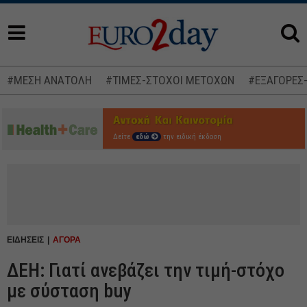
#ΜΕΣΗ ΑΝΑΤΟΛΗ
#ΤΙΜΕΣ-ΣΤΟΧΟΙ ΜΕΤΟΧΩΝ
#ΕΞΑΓΟΡΕΣ
Δείτε
εδώ
την ειδική έκδοση
ΕΙΔΗΣΕΙΣ
ΑΓΟΡΑ
ΔΕΗ: Γιατί ανεβάζει την τιμή-στόχο
με σύσταση buy