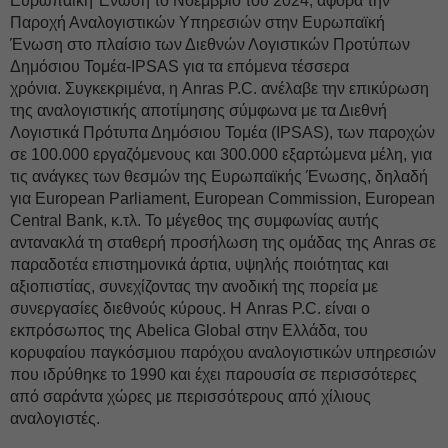
Ευρωπαϊκή Ένωση το Νοέμβριο του 2024, αφορά την
Παροχή Αναλογιστικών Υπηρεσιών στην Ευρωπαϊκή
Ένωση στο πλαίσιο των Διεθνών Λογιστικών Προτύπων
Δημόσιου Τομέα-IPSAS για τα επόμενα τέσσερα
χρόνια. Συγκεκριμένα, η Anras P.C. ανέλαβε την επικύρωση
της αναλογιστικής αποτίμησης σύμφωνα με τα Διεθνή
Λογιστικά Πρότυπα Δημόσιου Τομέα (IPSAS), των παροχών
σε 100.000 εργαζόμενους και 300.000 εξαρτώμενα μέλη, για
τις ανάγκες των θεσμών της Ευρωπαϊκής Ένωσης, δηλαδή
για European Parliament, European Commission, European
Central Bank, κ.τλ. Το μέγεθος της συμφωνίας αυτής
αντανακλά τη σταθερή προσήλωση της ομάδας της Anras σε
παραδοτέα επιστημονικά άρτια, υψηλής ποιότητας και
αξιοπιστίας, συνεχίζοντας την ανοδική της πορεία με
συνεργασίες διεθνούς κύρους. Η Anras P.C. είναι ο
εκπρόσωπος της Abelica Global στην Ελλάδα, του
κορυφαίου παγκόσμιου παρόχου αναλογιστικών υπηρεσιών
που ιδρύθηκε το 1990 και έχει παρουσία σε περισσότερες
από σαράντα χώρες με περισσότερους από χίλιους
αναλογιστές.