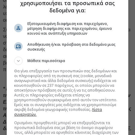
σημαντικά, καθώς σε πολλές περιπτώσεις το υφιστάμενο
χρησιμοποιήσει τα προσωπικά σας
λογιστικό πλαίσιο δεν αναγνωρίζει καν αυτές τις
δεδομένα για:
υποχρεώσεις, δεν τις επιμετρά και δεν τις καταχωρεί στις
οικονομικές καταστάσεις.
Εξατομικευμένη διαφήμιση και περιεχόμενο,
μέτρηση διαφήμισης και περιεχομένου, έρευνα
Συμπερασματικά, οι Οργανισμοί του δημόσιου τομέα πρέπει
κοινού και ανάπτυξη υπηρεσιών
να δώσουν προτεραιότητα στην ενσωμάτωση των IPSAS
στα χρηματοοικονομικά τους συστήματα, ώστε να
Αποθήκευση ή/και πρόσβαση στα δεδομένα μιας
συσκευής
διασφαλίσουν τη βιωσιμότητα, τη συγκρισιμότητα και την
ακεραιότητα στις οικονομικές καταστάσεις τους, αλλά και τη
Μάθετε περισσότερα
βέλτιστη λήψη αποφάσεων και τον εστιασμένο σχεδιασμό
πολιτικής.
Θα γίνει επεξεργασία των προσωπικών σας δεδομένων και
οι πληροφορίες από τη συσκευή σας (cookie, μοναδικά
αναγνωριστικά και άλλα δεδομένα συσκευής) ενδέχεται να
κοινοποιηθούν σε 237 παρόχους, οι οποίοι μπορούν να
* Η Μαριάννα Ανυφαντή είναι διευθύνουσα σύμβουλος
αποκτήσουν πρόσβαση σε αυτές ή να τις αποθηκεύσουν.
Αυτές οι πληροφορίες ενδέχεται επίσης να
της Anras P.C. και πρόεδρος της Ένωσης Αναλογιστών
χρησιμοποιηθούν συγκεκριμένα από αυτόν τον ιστότοπο.
Ελλάδας.
Είναι Αδειούχος Αναλογιστής, τακτικό μέλος
Εμείς και οι συνεργάτες μας ενδέχεται να χρησιμοποιούμε
της Ένωσης Αναλογιστών Ελλάδας (ΕΑΕ), της Ένωσης
ακριβή δεδομένα γεωγραφικής τοποθεσίας.
Λίστα
συνεργατών.
Αναλογιστών Κύπρου, της Ευρωπαϊκής και της
Διεθνούς Ένωσης Αναλογιστών και από το 2021
Ορισμένοι προμηθευτές μπορεί να επεξεργάζονται τα
προσωπικά δεδομένα σας με βάση το έννομο συμφέρον
διατελεί Πρόεδρος του Διοικητικού Συμβουλίου της ΕΑΕ.
τους, αλλά μπορείτε να αρνηθείτε κάνοντας διαχείριση των