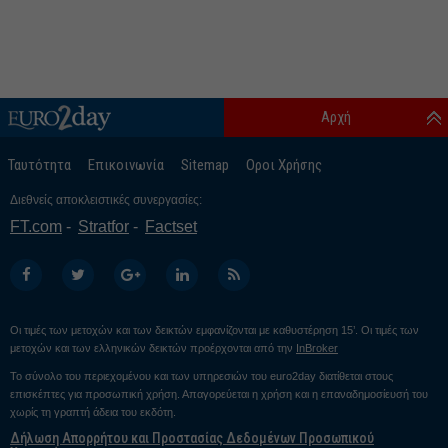
Αρχή
Ταυτότητα
Επικοινωνία
Sitemap
Οροι Χρήσης
Διεθνείς αποκλειστικές συνεργασίες:
FT.com
Stratfor
Factset
Οι τιμές των μετοχών και των δεικτών εμφανίζονται με καθυστέρηση 15’. Οι τιμές των
μετοχών και των ελληνικών δεικτών προέρχονται από την
InBroker
Το σύνολο του περιεχομένου και των υπηρεσιών του euro2day διατίθεται στους
επισκέπτες για προσωπική χρήση. Απαγορεύεται η χρήση και η επαναδημοσίευσή του
χωρίς τη γραπτή άδεια του εκδότη.
Δήλωση Απορρήτου και Προστασίας Δεδομένων Προσωπικού