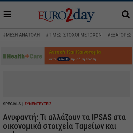
#ΜΕΣΗ ΑΝΑΤΟΛΗ
#ΤΙΜΕΣ-ΣΤΟΧΟΙ ΜΕΤΟΧΩΝ
#ΕΞΑΓΟΡΕΣ
Δείτε
εδώ
την ειδική έκδοση
SPECIALS
ΣΥΝΕΝΤΕΥΞΕΙΣ
Ανυφαντή: Τι αλλάζουν τα IPSAS στα
οικονομικά στοιχεία Tαμείων και