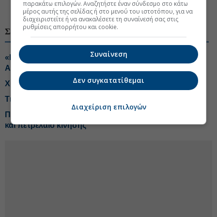
παρακάτω επιλογών. Αναζητήστε έναν σύνδεσμο στο κάτω
#Κοινωνική Ασφάλιση
μέρος αυτής της σελίδας ή στο μενού του ιστοτόπου, για να
διαχειριστείτε ή να ανακαλέσετε τη συναίνεσή σας στις
ρυθμίσεις απορρήτου και cookie.
ΣΧΕΤΙΚΑ ΘΕΜΑΤΑ
Συναίνεση
«Bonus» στις τράπεζες από την Επαγγελματική
Ασφάλιση
Δεν συγκατατίθεμαι
Χρηματιστήριο: Διχασμός σε blue chips και τράπεζες
Τι αλλάζει το χωροταξικό στις τουριστικές επενδύσεις
Διαχείριση επιλογών
Πληθωρισμός 3,4% με ανατιμήσεις-φωτιά σε βενζίνη
και πετρέλαιο κίνησης