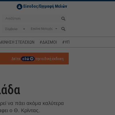
Είσοδος/Εγγραφή Μελών
Σύμβολο
ΚΙΝΗΣΗ ΣΤΕΛΕΧΩΝ
#ΔΑΣΜΟΙ
#ΥΠΟΚΛΟΠΕΣ
#ΠΛΗΘΩΡΙΣΜ
Δείτε
εδώ
την ειδική έκδοση
λάδα
ορεί να πάει ακόμα καλύτερα
ει ο Θ. Κρίντας.