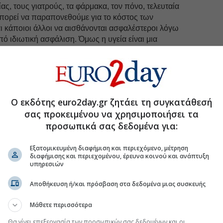
ς, τους γιατρούς, τα φάρμακα, τον πόνο, τελευταία
μπορεί να παραπονεθούμε για το κόστος των
 κάποιοι άλλοι να αισθάνονται ασφαλέστεροι λόγω
 ιδιωτική ασφάλιση. Όμως η υγεία είναι μια
ια καθημερινή κατάκτηση που ξεκινά από εμάς τους
 τους ίδιους.
 είναι οι παράγοντες
που επηρεάζουν την υγεία μας:
 ο Τρόπος ζωής μας. Έτσι λοιπόν με ένα σύστημα
νταπεξέρχεται ακόμα και στα πολύ δύσκολα,
Ο εκδότης euro2day.gr ζητάει τη συγκατάθεσή
ραπάνω παράγοντες δεν εντυπωσιάζομαι που σε
σας προκειμένου να χρησιμοποιήσει τα
ίσκεται στην έκτη θέση!
προσωπικά σας δεδομένα για:
Εξατομικευμένη διαφήμιση και περιεχόμενο, μέτρηση
διαφήμισης και περιεχομένου, έρευνα κοινού και ανάπτυξη
υπηρεσιών
uro2day.gr
στο
Google Discover!
Αποθήκευση ή/και πρόσβαση στα δεδομένα μιας συσκευής
 εξελίξεις με την υπογραφη εγκυρότητας του Euro2day.gr
Μάθετε περισσότερα
FOLLOW US
Θα γίνει επεξεργασία των προσωπικών σας δεδομένων και οι