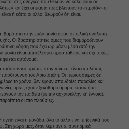
ίνεται στις ανάγκες που θέλουν να καλύψουν οι
ελάτες» και έχει σημασία πως βλέπουν το «προϊόν» οι
» είναι ή κάποιοι άλλοι θεωρούν ότι είναι.
ερη βαρύτητα στην ευδαιμονία αφού σε τελική ανάλυση
υστυχής. Οι δραστηριότητες όμως που διαμορφώνουν
θρώπινη νόηση που έχει ωριμάσει μέσα από την
δαιμονία είναι αποτέλεσμα προσπάθειας και όχι τύχης.
τε φύεται αυτόνομα.
ατατάσσονται πρώτες στον πίνακα, είναι απολύτως
 παρότρυνση του Αριστοτέλη. Οι περισσότερες δε
μέρες το χρόνο, δεν έχουν σπουδαίες παραλίες και
ινωνίες όμως έχουν ξεκάθαρο όραμα, κατακτήσει
λιεργούν την παιδεία (με την αρχαιοελληνική έννοια),
 απαραίτητα οι πιο πλούσιες.
Η υγεία είναι η μονάδα, όλα τα άλλα είναι μηδενικά που
. Στη χώρα μας, όταν λέμε υγεία, συνειρμικά