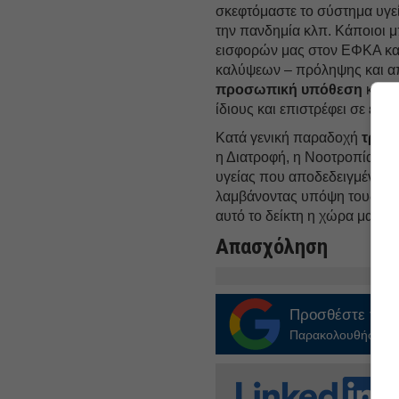
σκεφτόμαστε το σύστημα υγεία
την πανδημία κλπ. Κάποιοι 
εισφορών μας στον ΕΦΚΑ και
καλύψεων – πρόληψης και από
προσωπική υπόθεση
και μ
ίδιους και επιστρέφει σε εμάς
Κατά γενική παραδοχή
τρεις
η Διατροφή, η Νοοτροπία και
υγείας που αποδεδειγμένα α
λαμβάνοντας υπόψη τους πα
αυτό το δείκτη η χώρα μας βρ
Απασχόληση
Προσθέστε το
E
Παρακολουθήστε τις