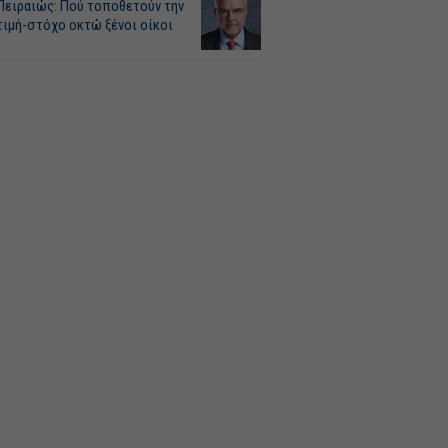
Πειραιώς: Πού τοποθετούν την
τιμή-στόχο οκτώ ξένοι οίκοι