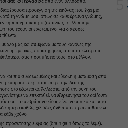
5
τοικίας και εργασίας
από έναν αλλοδαπό.
ενδιαφέρουσα προσέγγιση της εικόνας που έχει μια
Κατά τη γνώμη μου, όπως σε κάθε έρευνα γνώμης,
ειμενική πραγματικότητα (σπανίως τη βλέπουμε
ηψη που έχουν οι ερωτώμενοι για διάφορες
τίθενται.
 μυαλό μας και σύμφωνα με τους κανόνες της
 κάνουμε μερικές παρατηρήσεις στα αποτελέσματα,
ψηλότερα, στις προτιμήσεις τους, στο μέλλον.
να και πιο συνδεδεμένος και εύκολη η μετάβαση από
 γοητευόμαστε περισσότερο με την ιδέα της
ίνησης στο εξωτερικό. Άλλωστε, από την αυγή του
γωνίστηκε να επεκταθεί, να εξερευνήσει τον ορίζοντα
 τόπους. Το ανθρώπινο είδος είναι νομαδικό και αυτό
ανό σήμερα καθώς χιλιάδες άνθρωποι προσπαθούν να
α κάθε χρόνο.
ς πρόσκτησης ευφυίας (brain gain όπως το λέμε),