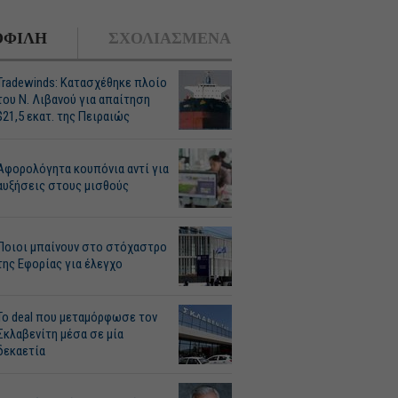
ΦΙΛΗ
ΣΧΟΛΙΑΣΜΕΝΑ
Tradewinds: Κατασχέθηκε πλοίο
του Ν. Λιβανού για απαίτηση
$21,5 εκατ. της Πειραιώς
Αφορολόγητα κουπόνια αντί για
αυξήσεις στους μισθούς
Ποιοι μπαίνουν στο στόχαστρο
της Εφορίας για έλεγχο
Το deal που μεταμόρφωσε τον
Σκλαβενίτη μέσα σε μία
δεκαετία