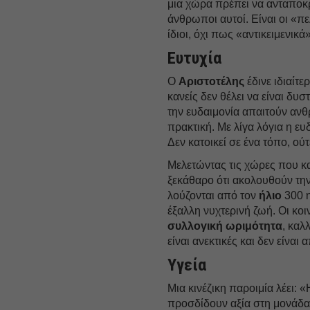
μια χώρα πρέπει να ανταποκρ
άνθρωποι αυτοί. Είναι οι «π
ίδιοι, όχι πως «αντικειμενικά
Ευτυχία
Ο
Αριστοτέλης
έδινε ιδιαίτ
κανείς δεν θέλει να είναι δ
την ευδαιμoνία απαιτούν αν
πρακτική. Με λίγα λόγια η ευ
Δεν κατοικεί σε ένα τόπο, ού
Μελετώντας τις χώρες που κ
ξεκάθαρο ότι ακολουθούν την
λούζονται από τον
ήλιο
300 η
έξαλλη νυχτερινή ζωή. Οι κο
συλλογική ωριμότητα
, καλ
είναι ανεκτικές και δεν είναι
Υγεία
Μια κινέζικη παροιμία λέει: «
προσδίδουν αξία στη μονάδα»