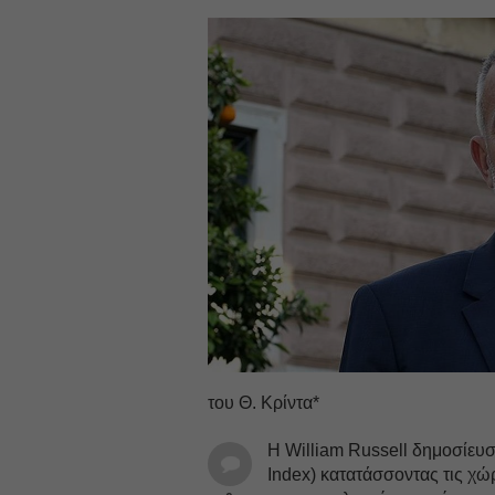
του Θ. Κρίντα*
Η William Russell δημοσίευσ
Index) κατατάσσοντας τις χώ