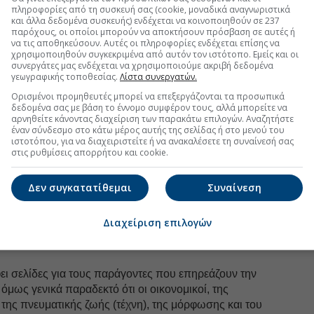
Ακολουθήστε τη σελίδα του
Euro2day.gr
στο
Linkedin
πληροφορίες από τη συσκευή σας (cookie, μοναδικά αναγνωριστικά
και άλλα δεδομένα συσκευής) ενδέχεται να κοινοποιηθούν σε 237
παρόχους, οι οποίοι μπορούν να αποκτήσουν πρόσβαση σε αυτές ή
φής Λισαβώνας) η Ευρωπαϊκή Ένωση έθεσε στόχο να
να τις αποθηκεύσουν. Αυτές οι πληροφορίες ενδέχεται επίσης να
ομία με τις περισσότερες και καλύτερες θέσεις
χρησιμοποιηθούν συγκεκριμένα από αυτόν τον ιστότοπο. Εμείς και οι
κοινωνική συνοχή. Προκειμένου να επιτευχθεί θα
συνεργάτες μας ενδέχεται να χρησιμοποιούμε ακριβή δεδομένα
γεωγραφικής τοποθεσίας.
Λίστα συνεργατών.
 καινοτομία, την έρευνα, την εκπαίδευση, την
ριορισμό των αποκλεισμών, τη δια βίου μάθηση, στην
Ορισμένοι προμηθευτές μπορεί να επεξεργάζονται τα προσωπικά
δεδομένα σας με βάση το έννομο συμφέρον τους, αλλά μπορείτε να
ι την προστασία του περιβάλλοντος.
αρνηθείτε κάνοντας διαχείριση των παρακάτω επιλογών. Αναζητήστε
έναν σύνδεσμο στο κάτω μέρος αυτής της σελίδας ή στο μενού του
υ
Γεώργιος Αυλωνίτης
, σε μια αξέχαστη διάλεξη του,
ιστοτόπου, για να διαχειριστείτε ή να ανακαλέσετε τη συναίνεσή σας
σκεται στα σχέδια, αλλά στην κακή εφαρμογή τους!».
στις ρυθμίσεις απορρήτου και cookie.
ριστο σχέδιο, στην εφαρμογή δεν πήγαμε πολύ καλά
που αρκετές από τις χώρες που φιγουράρουν στις
Δεν συγκατατίθεμαι
Συναίνεση
ο δείκτη είναι μέλη της Ένωσης. Δεν είναι οι
σότερο ανεπτυγμένες βιομηχανικά. Είναι όμως οι
Διαχείριση επιλογών
ην περίοδο που ζούμε.
ει σελίδες για τους παράγοντες που επηρεάζουν την
 όμως γενικά παραδεκτό ότι οι οικονομικοί, της
 της πνευματικής ζωής (τέχνη), της μόρφωσης και του