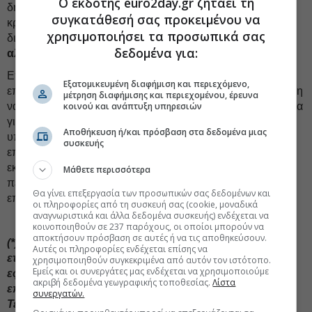
Ο εκδότης euro2day.gr ζητάει τη
δημιουργήσουν ανθεκτικότητα. Ιδιαίτερα στο πλαίσιο της
συγκατάθεσή σας προκειμένου να
κρίσης της Covid-19, έγινε πιο ξεκάθαρο από ποτέ ότι
χρησιμοποιήσει τα προσωπικά σας
διάφοροι συμμετέχοντες στην οικονομία είναι
εξαιρετικά
δεδομένα για:
αλληλεξάρτητοι
όταν αντιμετωπίζουν την κοινή πανδημία.
Επιπλέον, περισσότερο από ποτέ, αναμενόταν ο
Εξατομικευμένη διαφήμιση και περιεχόμενο,
επιχειρηματικός τομέας από την κοινωνία και την κυβέρνηση
μέτρηση διαφήμισης και περιεχομένου, έρευνα
να σταθεί στο ίδιο πλευρό μαζί τους και να ενώσουν τα χέρια
κοινού και ανάπτυξη υπηρεσιών
για την καταπολέμηση της καταστροφής. Οι κοινωνικά
Αποθήκευση ή/και πρόσβαση στα δεδομένα μιας
υπεύθυνες συμπεριφορές και δραστηριότητες από τον
συσκευής
επιχειρηματικό τομέα τραβούσαν την προσοχή και
εκτιμούνταν περισσότερο από ό,τι πριν. Σε αυτή την
Μάθετε περισσότερα
περίπτωση, η εμπιστοσύνη και η υποστήριξη από τους
Θα γίνει επεξεργασία των προσωπικών σας δεδομένων και
επενδυτές σήμαινε περισσότερα από ποτέ.
οι πληροφορίες από τη συσκευή σας (cookie, μοναδικά
αναγνωριστικά και άλλα δεδομένα συσκευής) ενδέχεται να
κοινοποιηθούν σε 237 παρόχους, οι οποίοι μπορούν να
αποκτήσουν πρόσβαση σε αυτές ή να τις αποθηκεύσουν.
(*) Founder & CEO,
Koubaras Ltd
(Συμβουλευτική
Αυτές οι πληροφορίες ενδέχεται επίσης να
εταιρεία που δίνει έμφαση στις λύσεις και την άμεση
χρησιμοποιηθούν συγκεκριμένα από αυτόν τον ιστότοπο.
Εμείς και οι συνεργάτες μας ενδέχεται να χρησιμοποιούμε
εφαρμογή τους στην καθημερινότητα των
ακριβή δεδομένα γεωγραφικής τοποθεσίας.
Λίστα
επιχειρήσεων), Αντιπρόεδρος,
AI CATALYST
(Όμιλος
συνεργατών.
Τεχνητής Νοημοσύνης)