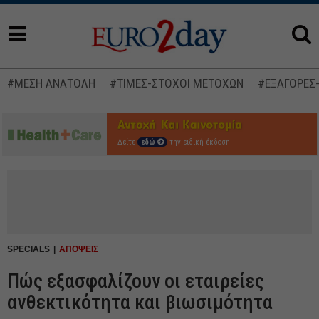
#ΜΕΣΗ ΑΝΑΤΟΛΗ
#ΤΙΜΕΣ-ΣΤΟΧΟΙ ΜΕΤΟΧΩΝ
#ΕΞΑΓΟΡΕΣ
Δείτε
εδώ
την ειδική έκδοση
SPECIALS
ΑΠΟΨΕΙΣ
Πώς εξασφαλίζουν οι εταιρείες
ανθεκτικότητα και βιωσιμότητα