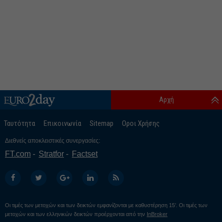
Αρχή
Ταυτότητα
Επικοινωνία
Sitemap
Οροι Χρήσης
Διεθνείς αποκλειστικές συνεργασίες:
FT.com
Stratfor
Factset
Οι τιμές των μετοχών και των δεικτών εμφανίζονται με καθυστέρηση 15’. Οι τιμές των
μετοχών και των ελληνικών δεικτών προέρχονται από την
InBroker