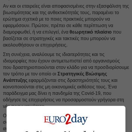
Αν και οι εταιρείες είναι αποφασισμένες στην εξασφάλιση της
βιωσιμότητας και της ανθεκτικότητάς τους, παραμένει το
ερώτημα σχετικά με το ποιες πρακτικές μπορούν να
εφαρμόσουν. Πρώτον, πρέπει σε κάθε περίπτωση να
διαμορφωθεί, ή να επιλεγεί, ένα
θεωρητικό πλαίσιο
που
βασίζεται σε στρατηγικές και τακτικές που μπορούν να
ακολουθήσουν οι επιχειρήσεις.
Στη συνέχεια, αναλύουμε τις ιδιαιτερότητες και τις
ιδιομορφίες που έχουν αντιμετωπιστεί από οργανισμούς
που δραστηριοποιούνται στον κλάδο για να προσδιορίσουμε
τον τρόπο με τον οποίο οι
Στρατηγικές Βιώσιμης
Ανάπτυξης
εφαρμόζονται στις δραστηριότητές τους και
κοινοποιούνται στις μη οικονομικές εκθέσεις τους. Ένα
παράδειγμα μας δίνει η πανδημία της Covid-19, που
οδήγησε τις επιχειρήσεις να προσαρμοστούν γρήγορα στη
νέα πραγματικότητα.
Οι διευθύνοντες των εταιρειών ήθελαν να έχουν μια
σαφέστερη κατανόηση του «πού» να επενδύσουν για να
αναπτύξουν μια κατάλληλη απάντηση στην κρίση και να