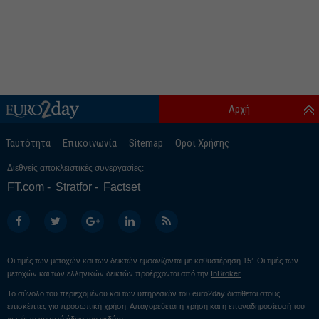
Αρχή
Ταυτότητα
Επικοινωνία
Sitemap
Οροι Χρήσης
Διεθνείς αποκλειστικές συνεργασίες:
FT.com
Stratfor
Factset
Οι τιμές των μετοχών και των δεικτών εμφανίζονται με καθυστέρηση 15’. Οι τιμές των
μετοχών και των ελληνικών δεικτών προέρχονται από την
InBroker
Το σύνολο του περιεχομένου και των υπηρεσιών του euro2day διατίθεται στους
επισκέπτες για προσωπική χρήση. Απαγορεύεται η χρήση και η επαναδημοσίευσή του