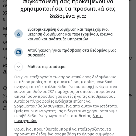
συγκατάθεσή σας προκειμένου να
αναδειχθεί στον διεθνή επιχειρηματικό και επενδυτικό
χρησιμοποιήσει τα προσωπικά σας
χάρτη
, με σεβασμό στο περιβάλλον, στην κοινωνία και στις
δεδομένα για:
επόμενες γενιές!
Με την ψήφο των πολιτών, ως Ελληνική Κυβέρνηση και για
Εξατομικευμένη διαφήμιση και περιεχόμενο,
μέτρηση διαφήμισης και περιεχομένου, έρευνα
την επόμενη τετραετία, επιθυμία και επιδίωξή μας θα
κοινού και ανάπτυξη υπηρεσιών
συνεχίσει να αποτελεί η διαμόρφωση των κατάλληλων
συνθηκών για να επιτευχθεί ο εθνικός αυτός στόχος.
Αποθήκευση ή/και πρόσβαση στα δεδομένα μιας
συσκευής
* Ο κ. Χρήστος Σταϊκούρας είναι Υπουργός Οικονομικών
και υποψήφιος βουλευτής Φθιώτιδας με τη Νέα
Μάθετε περισσότερα
Δημοκρατία.
Θα γίνει επεξεργασία των προσωπικών σας δεδομένων και
οι πληροφορίες από τη συσκευή σας (cookie, μοναδικά
αναγνωριστικά και άλλα δεδομένα συσκευής) ενδέχεται να
Oι απόψεις που διατυπώνονται σε ενυπόγραφο άρθρο
κοινοποιηθούν σε 237 παρόχους, οι οποίοι μπορούν να
γνώμης ανήκουν στον συγγραφέα και δεν αντιπροσωπεύουν
αποκτήσουν πρόσβαση σε αυτές ή να τις αποθηκεύσουν.
Αυτές οι πληροφορίες ενδέχεται επίσης να
αναγκαστικά, μερικώς ή στο σύνολο, απόψεις του
χρησιμοποιηθούν συγκεκριμένα από αυτόν τον ιστότοπο.
Euro2day.gr.
Εμείς και οι συνεργάτες μας ενδέχεται να χρησιμοποιούμε
ακριβή δεδομένα γεωγραφικής τοποθεσίας.
Λίστα
#Χρήστος Σταϊκούρας
συνεργατών.
#Υπουργείο Εθνικής Οικονομίας και Οικονομικών
Ορισμένοι προμηθευτές μπορεί να επεξεργάζονται τα
προσωπικά δεδομένα σας με βάση το έννομο συμφέρον