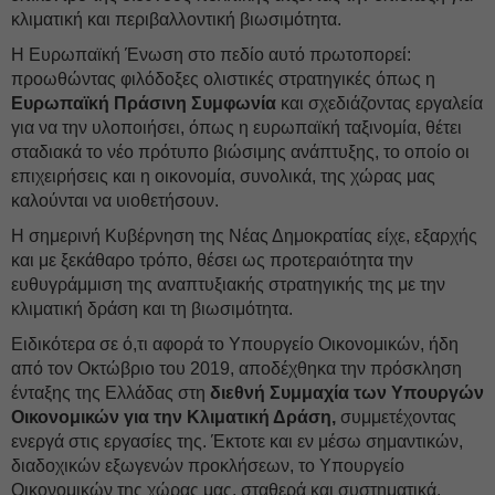
κλιματική και περιβαλλοντική βιωσιμότητα.
Η Ευρωπαϊκή Ένωση στο πεδίο αυτό πρωτοπορεί:
προωθώντας φιλόδοξες ολιστικές στρατηγικές όπως η
Ευρωπαϊκή Πράσινη Συμφωνία
και σχεδιάζοντας εργαλεία
για να την υλοποιήσει, όπως η ευρωπαϊκή ταξινομία, θέτει
σταδιακά το νέο πρότυπο βιώσιμης ανάπτυξης, το οποίο οι
επιχειρήσεις και η οικονομία, συνολικά, της χώρας μας
καλούνται να υιοθετήσουν.
Η σημερινή Κυβέρνηση της Νέας Δημοκρατίας είχε, εξαρχής
και με ξεκάθαρο τρόπο, θέσει ως προτεραιότητα την
ευθυγράμμιση της αναπτυξιακής στρατηγικής της με την
κλιματική δράση και τη βιωσιμότητα.
Ειδικότερα σε ό,τι αφορά το Υπουργείο Οικονομικών, ήδη
από τον Οκτώβριο του 2019, αποδέχθηκα την πρόσκληση
ένταξης της Ελλάδας στη
διεθνή Συμμαχία των Υπουργών
Οικονομικών
για την Κλιματική Δράση,
συμμετέχοντας
ενεργά στις εργασίες της. Έκτοτε και εν μέσω σημαντικών,
διαδοχικών εξωγενών προκλήσεων, το Υπουργείο
Οικονομικών της χώρας μας, σταθερά και συστηματικά,