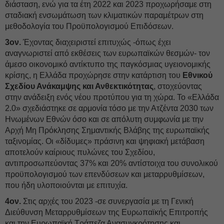
διάσταση, ενώ για τα έτη 2022 και 2023 προχωρήσαμε στη
σταδιακή ενσωμάτωση των κλιματικών παραμέτρων στη
μεθοδολογία του Προϋπολογισμού Επιδόσεων.
3ον.
Έχοντας διαχειριστεί επιτυχώς -όπως έχει
αναγνωριστεί από εκθέσεις των ευρωπαϊκών θεσμών- τον
άμεσο οικονομικό αντίκτυπο της παγκόσμιας υγειονομικής
κρίσης, η Ελλάδα προχώρησε στην κατάρτιση του
Εθνικού
Σχεδίου Ανάκαμψης και Ανθεκτικότητας
, στοχεύοντας
στην ανάδειξη ενός νέου προτύπου για τη χώρα. Το «Ελλάδα
2.0» σχεδιάστηκε σε αρμονία τόσο με την Ατζέντα 2030 των
Ηνωμένων Εθνών όσο και σε απόλυτη συμφωνία με την
Αρχή Μη Πρόκλησης Σημαντικής Βλάβης της ευρωπαϊκής
ταξινομίας. Οι «δίδυμες» πράσινη και ψηφιακή μετάβαση
αποτελούν καίριους πυλώνες του Σχεδίου,
αντιπροσωπεύοντας 37% και 20% αντίστοιχα του συνολικού
προϋπολογισμού των επενδύσεων και μεταρρυθμίσεων,
που ήδη υλοποιούνται με επιτυχία.
4ον.
Στις αρχές του 2023 -σε συνεργασία με τη Γενική
Διεύθυνση Μεταρρυθμίσεων της Ευρωπαϊκής Επιτροπής
και την Ευρωπαϊκή Τράπεζα Ανασυγκρότησης και