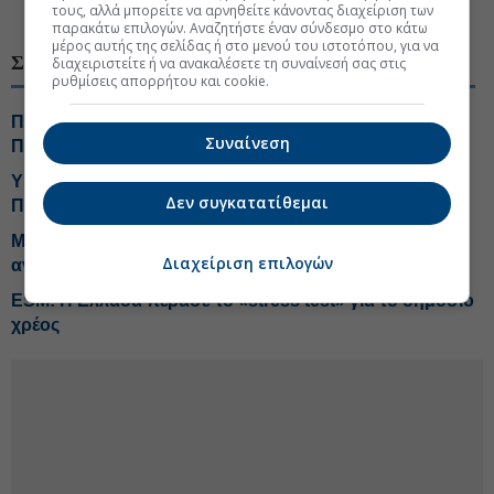
#Ελληνική οικονομία
τους, αλλά μπορείτε να αρνηθείτε κάνοντας διαχείριση των
παρακάτω επιλογών. Αναζητήστε έναν σύνδεσμο στο κάτω
μέρος αυτής της σελίδας ή στο μενού του ιστοτόπου, για να
ΣΧΕΤΙΚΑ ΘΕΜΑΤΑ
διαχειριστείτε ή να ανακαλέσετε τη συναίνεσή σας στις
ρυθμίσεις απορρήτου και cookie.
Παράδοση της Ετήσιας Έκθεσης του ΕΔΣ στον
Συναίνεση
Πρόεδρο της Βουλής
ΥΠΟΙΚ: Χρηματοδότηση €204,6 εκατ. από το Εθνικό
Δεν συγκατατίθεμαι
Πρόγραμμα Ανάπτυξης για την ανάπλαση της ΔΕΘ
Μητσοτάκης: Δεν μπορεί η Ευρώπη να είναι
Διαχείριση επιλογών
ανταγωνιστική με τόσο ακριβό ρεύμα
ESM: Η Ελλάδα πέρασε το «stress test» για το δημόσιο
χρέος