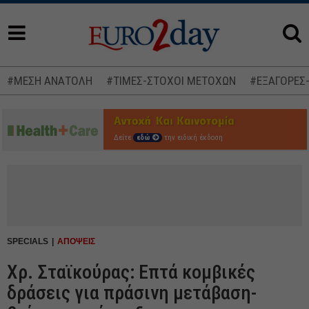
#ΜΕΣΗ ΑΝΑΤΟΛΗ
#ΤΙΜΕΣ-ΣΤΟΧΟΙ ΜΕΤΟΧΩΝ
#ΕΞΑΓΟΡΕΣ
Δείτε
εδώ
την ειδική έκδοση
SPECIALS
ΑΠΟΨΕΙΣ
Χρ. Σταϊκούρας: Επτά κομβικές
δράσεις για πράσινη μετάβαση-