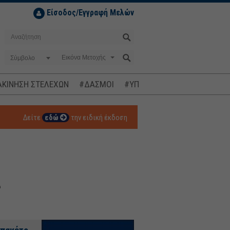
Είσοδος/Εγγραφή Μελών
Σύμβολο
ΚΙΝΗΣΗ ΣΤΕΛΕΧΩΝ
#ΔΑΣΜΟΙ
#ΥΠΟΚΛΟΠΕΣ
#ΠΛΗΘΩΡΙΣΜ
Δείτε
εδώ
την ειδική έκδοση
α