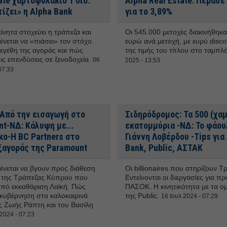
ate χαρτοφυλάκιο 1 δισ.
Alpha Real Estate: Πέρασε
ίζει» η Alpha Bank
για το 3,89%
ίνητα στοχεύει η τράπεζα και
Οι 545.000 μετοχές διακινήθηκα
ένεται να «πιάσει» τον στόχο.
ευρώ ανά μετοχή, με ευρύ disco
μεγέθη της αγοράς και πώς
της τιμής του τίτλου στο ταμπλ
ις επενδύσεις σε ξενοδοχεία.
06
2025 - 13:53
07:33
 Από την εισαγωγή στο
Σιδηρόδρομος: Τα 500 (χα
t- ΝΔ: Κάλυψη με...
εκατομμύρια -ΝΔ: Το φάου
κο-Η BC Partners στο
Γιάννη Λοβέρδου -Tips για 
ξαγοράς της Paramount
Bank, Public, ΑΣΤΑΚ
ένεται να βγουν προς διάθεση
Oι billionaires που στηρίζουν Τ
ς της Τράπεζας Κύπρου που
Εντείνονται οι διεργασίες για π
 υπό εκκαθάριση Λαϊκή. Πώς
ΠΑΣΟΚ. Η κινητικότητα με τα ο
 κυβέρνηση στα καλοκαιρινά
της Public.
16 Ιουλ 2024 - 07:29
ς Ζωής Ράπτη και του Βασίλη
2024 - 07:23