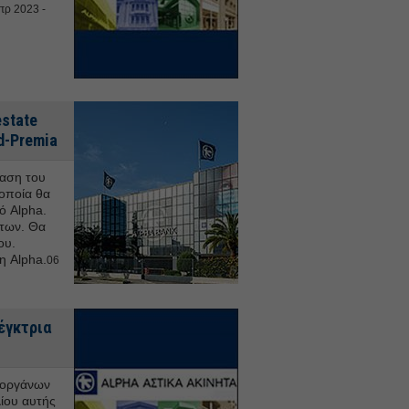
πρ 2023 -
estate
d-Premia
βαση του
 οποία θα
ό Alpha.
ήτων. Θα
ου.
 η Alpha.
06
έγκτρια
 οργάνων
λίου αυτής