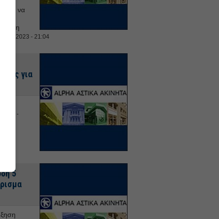
ρέπει να
τική
έχρι τη
 Ιουλ 2023 - 21:04
ς 19
ματος για
 να
 2023 -
ρδη 5
έρισμα
ύξηση