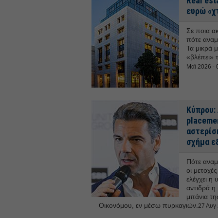
Real est
ευρώ «χτ
Σε ποια ακ
πότε αναμ
Τα μικρά 
«βλέπει» τ
Μαϊ 2026 - 
Κύπρου:
placemen
αστερίσ
σχήμα ε
Πότε αναμ
οι μετοχέ
ελέγχει η
αντιδρά η
μπάνια τη
Οικονόμου, εν μέσω πυρκαγιών.
27 Αυγ 