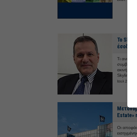
Το Skyli
έσοδα τ
Τι αναμένε
συμβόλαιο
ακινήτων 
Skyline. 
Ιουλ 2023 -
Μετονομ
Estate» 
Οι αποφάσ
εισηγμένης