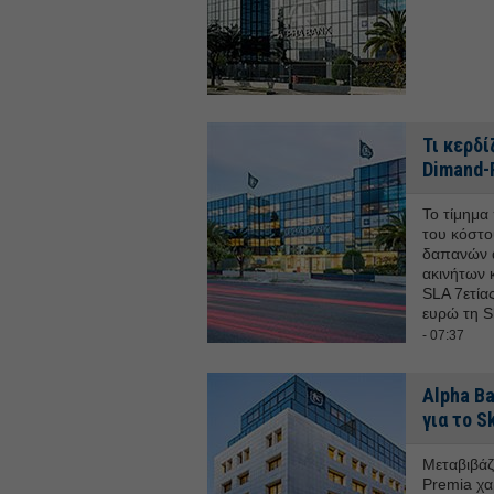
Τι κερδί
Dimand-P
To τίμημα
του κόστο
δαπανών α
ακινήτων 
SLA 7ετία
ευρώ τη S
- 07:37
Alpha B
για το S
Μεταβιβάζ
Premia χα