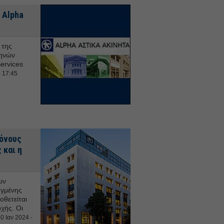
 Alpha
 της
θηνών
ervices
 17:45
πόνους
 και η
ων
ηγμένης
θετείται
οχής. Οι
0 Ιαν 2024 -