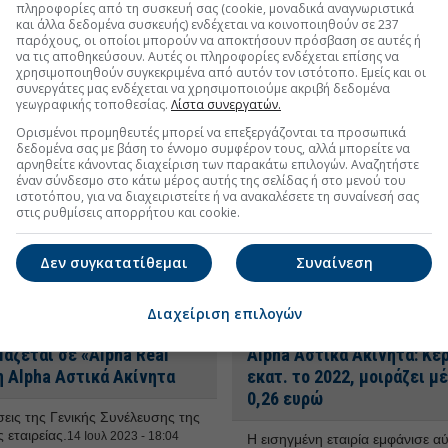
παρατείνεται μέχρι τη λήξη της
πληροφορίες από τη συσκευή σας (cookie, μοναδικά αναγνωριστικά
προθεσμίας εντός της οποίας π
και άλλα δεδομένα συσκευής) ενδέχεται να κοινοποιηθούν σε 237
συνέλθει η αμέσως επόμενη Τακ
παρόχους, οι οποίοι μπορούν να αποκτήσουν πρόσβαση σε αυτές ή
να τις αποθηκεύσουν. Αυτές οι πληροφορίες ενδέχεται επίσης να
Γενική Συνέλευση το 2026 και μ
χρησιμοποιηθούν συγκεκριμένα από αυτόν τον ιστότοπο. Εμείς και οι
λήψη της σχετικής απόφασης.
31
συνεργάτες μας ενδέχεται να χρησιμοποιούμε ακριβή δεδομένα
γεωγραφικής τοποθεσίας.
Λίστα συνεργατών.
ne και οι προσδοκίες για
Alpha Αστικά Ακίνητα: Στι
Ορισμένοι προμηθευτές μπορεί να επεξεργάζονται τα προσωπικά
δεδομένα σας με βάση το έννομο συμφέρον τους, αλλά μπορείτε να
ης Alpha Αστικά Ακίνητα
Ιουλίου η αποκοπή δικαιώ
αρνηθείτε κάνοντας διαχείριση των παρακάτω επιλογών. Αναζητήστε
το μέρισμα
έναν σύνδεσμο στο κάτω μέρος αυτής της σελίδας ή στο μενού του
ται να εισπράξει από το
ιστοτόπου, για να διαχειριστείτε ή να ανακαλέσετε τη συναίνεσή σας
 διαχείρισης του χαρτοφυλακίου
στις ρυθμίσεις απορρήτου και cookie.
Οι πληρωμές προγραμματίζεται
αξίας 350 εκατ. ευρώ του
αρχίσουν στις 26 Ιουλίου.
14 Ιουλ
Οι στόχοι των επόμενων ετών.
15
18:30
Δεν συγκατατίθεμαι
Συναίνεση
 08:11
Διαχείριση επιλογών
άζεται σε «Alpha Real
Alpha Αστικά Ακίνητα: Κέ
η Alpha Αστικά Ακίνητα
εκατ. το 2022, μοιράζει μ
0,26 ευρώ
εις της Γενικής Συνέλευσης της
 εταιρείας.
14 Ιουλ 2023 - 18:04
Η εισηγμένη εταιρία εμφάνισε α