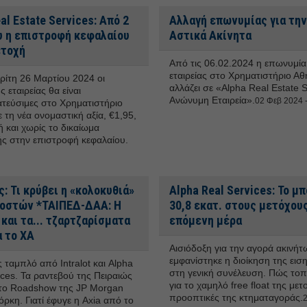
al Estate Services: Από 2
Αλλαγή επωνυμίας για την
υ η επιστροφή κεφαλαίου
Αστικά Ακίνητα
ετοχή
Aπό τις 06.02.2024 η επωνυμία
εταιρείας στο Χρηματιστήριο Α
ρίτη 26 Μαρτίου 2024 οι
αλλάζει σε «Alpha Real Estate S
ς εταιρείας θα είναι
Ανώνυμη Εταιρεία».
02 Φεβ 2024 -
τεύσιμες στο Χρηματιστήριο
 τη νέα ονομαστική αξία, €1,95,
ή και χωρίς το δικαίωμα
ς στην επιστροφή κεφαλαίου.
: Τι κρύβει η «κολοκυθιά»
Alpha Real Services: Το μ
οστών *ΤΑΙΠΕΔ-ΔΑΑ: Η
30,8 εκατ. στους μετόχους
και τα... τζαρτζαρίσματα
επόμενη μέρα
α το ΧΑ
Αισιόδοξη για την αγορά ακινήτ
εμφανίστηκε η διοίκηση της εισ
ς ταμπλό από Intralot και Alpha
στη γενική συνέλευση. Πώς τοπο
ices. Τα ραντεβού της Πειραιώς
για το χαμηλό free float της μετ
το Roadshow της JP Morgan
προοπτικές της κτηματαγοράς.
2
ρκη. Γιατί έφυγε η Axia από το