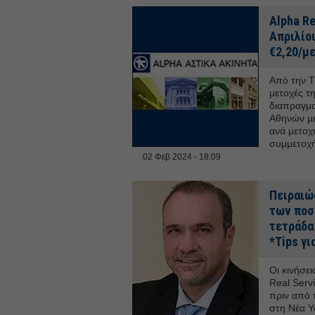
Alpha Re
Απριλίο
€2,20/μ
Από την Τ
μετοχές τη
διαπραγμα
Αθηνών με
ανά μετοχ
συμμετοχή
02 Φεβ 2024 - 18:09
Πειραιώς
των ποσ
τετράδα 
*Tips γι
Οι κινήσει
Real Serv
πριν από 
στη Νέα Υό