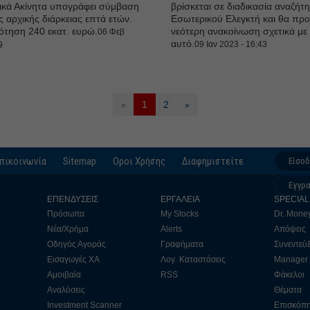
ικά Ακίνητα υπογράφει σύμβαση
βρίσκεται σε διαδικασία αναζήτ
ς αρχικής διάρκειας επτά ετών.
Εσωτερικού Ελεγκτή και θα προ
τηση 240 εκατ. ευρώ.
νεότερη ανακοίνωση σχετικά με
06 Φεβ
αυτό.
09 Ιαν 2023 - 16:43
9
1
2
«
»
πικοινωνία
Sitemap
Οροι Χρήσης
Διαφημιστείτε
Είσο
Εγγρ
ΕΠΕΝΔΥΣΕΙΣ
ΕΡΓΑΛΕΙΑ
SPECIAL
Πρόσωπα
My Stocks
Dr. Mone
Νέα/Χρήμα
Alerts
Απόψεις
Οδηγός Αγοράς
Γραφήματα
Συνεντεύξ
Εισαγωγές ΧΑ
Λογ. Καταστάσεις
Manager
Αμοιβαία
RSS
Φάκελοι
Αναλύσεις
Θέματα
Investment Scanner
Επισκόπ