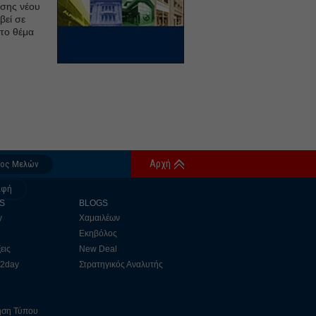
ησης νέου
βεί σε
 το θέμα
Αρχή
δος Μελών
αφή
S
BLOGS
y
Χαμαιλέων
Εκηβόλος
εις
New Deal
 2day
Στρατηγικός Αναλυτής
ηση Τύπου