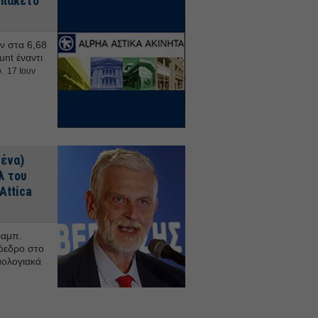
 πακέτο
ν στα 6,68
unt έναντι
ό.
17 Ιουν
μένα)
λ του
Attica
ραμπ.
ρόεδρο στο
μολογιακά