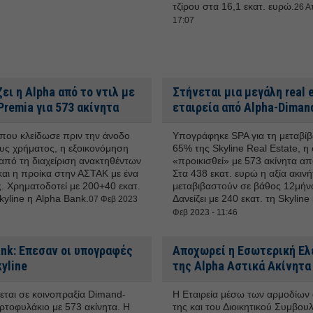
τζίρου στα 16,1 εκατ. ευρώ.
26 Α
17:07
ζει η Alpha από το ντιλ με
Στήνεται μια μεγάλη real 
remia για 573 ακίνητα
εταιρεία από Alpha-Diman
 που κλείδωσε πριν την άνοδο
Υπογράφηκε SPA για τη μεταβί
υς χρήματος, η εξοικονόμηση
65% της Skyline Real Estate, η
πό τη διαχείριση ανακτηθέντων
«προικισθεί» με 573 ακίνητα απ
και η προίκα στην ΑΣΤΑΚ με ένα
Στα 438 εκατ. ευρώ η αξία ακιν
ς. Χρηματοδοτεί με 200+40 εκατ.
μεταβιβαστούν σε βάθος 12μήν
kyline η Alpha Bank.
Δανείζει με 240 εκατ. τη Skyline
07 Φεβ 2023
Φεβ 2023 - 11:46
ank: Επεσαν οι υπογραφές
Αποχωρεί η Εσωτερική Ελ
kyline
της Alpha Αστικά Ακίνητα
εται σε κοινοπραξία Dimand-
Η Εταιρεία μέσω των αρμοδίων
ρτοφυλάκιο με 573 ακίνητα. Η
της και του Διοικητικού Συμβου