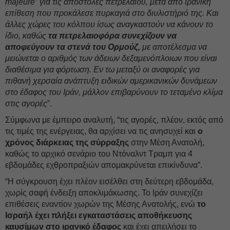
majeure” για τις αποστολές πετρελαίου, μετά από ιρανική
επίθεση που προκάλεσε πυρκαγιά στο διυλιστήριό της. Και
άλλες χώρες του κόλπου ίσως αναγκαστούν να κάνουν το
ίδιο, καθώς
τα πετρελαιοφόρα συνεχίζουν να
αποφεύγουν τα στενά του Ορμούζ,
με αποτέλεσμα να
μειώνεται ο αριθμός των άδειων δεξαμενόπλοιων που είναι
διαθέσιμα για φόρτωση. Εν τω μεταξύ οι αναφορές για
πιθανή χερσαία ανάπτυξη ειδικών αμερικανικών δυνάμεων
στο έδαφος του Ιράν, μάλλον επιβαρύνουν το τεταμένο κλίμα
στις αγορές
”.
Σύμφωνα με έμπειρο αναλυτή, “τις αγορές, πλέον, εκτός από
τις τιμές της ενέργειας, θα αρχίσει να τις ανησυχεί και
ο
χρόνος διάρκειας της σύρραξης
στην Μέση Ανατολή,
καθώς το αρχικό σενάριο του Ντόναλντ Τραμπ για 4
εβδομάδες εχθροπραξιών απομακρύνεται επικίνδυνα”.
“Η σύγκρουση έχει πλέον εισέλθει στη δεύτερη εβδομάδα,
χωρίς σαφή ένδειξη αποκλιμάκωσης. Το Ιράν συνεχίζει
επιθέσεις εναντίον χωρών της Μέσης Ανατολής, ενώ
το
Ισραήλ έχει πλήξει εγκαταστάσεις αποθήκευσης
καυσίμων στο ιρανικό έδαφος
και έχει απειλήσει το