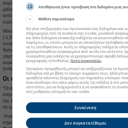
συμπλήρωσε τρεις συνεχόμενες ανοδικές συνεδριάσεις και
Αποθήκευση ή/και πρόσβαση στα δεδομένα μιας συ
μάλιστα σε ιδιαίτερα δύσκολο περιβάλλον. Η επόμενη
αντίσταση στα 9,465 ευρώ και η πρώτη στήριξη στα 8,37
Μάθετε περισσότερα
ευρώ (εκθετικός ΚΜΟ 200 ημερών).
Θα γίνει επεξεργασία των προσωπικών σας δεδομένων και οι
Μόνιμα με αρνητικό πρόσημο κινήθηκε η μετοχή της
ΑΡΑΙΓ
πληροφορίες από τη συσκευή σας (cookie, μοναδικά αναγνω
(-1,55%), που συμπλήρωσε τρεις συνεχόμενες πτωτικές
και άλλα δεδομένα συσκευής) ενδέχεται να κοινοποιηθούν σ
παρόχους, οι οποίοι μπορούν να αποκτήσουν πρόσβαση σε
συνεδριάσεις και ολοκλήρωσε τις συναλλαγές σε χαμηλά
να τις αποθηκεύσουν. Αυτές οι πληροφορίες ενδέχεται επίσ
9μηνου. Μόνη θετική ένδειξη η αντίδραση από τα πρωινά
χρησιμοποιηθούν συγκεκριμένα από αυτόν τον ιστότοπο. Εμε
συνεργάτες μας ενδέχεται να χρησιμοποιούμε ακριβή δεδομ
χαμηλά των 10,8 ευρώ (-6,74%). Επόμενη στήριξη στα 11,02
γεωγραφικής τοποθεσίας.
Λίστα συνεργατών.
ευρώ και η πρώτη αντίσταση στα 13,44 – 13,55 ευρώ
Ορισμένοι προμηθευτές μπορεί να επεξεργάζονται τα προσ
(σπεύδουν οι δύο ΚΜΟ 200 ημερών).
δεδομένα σας με βάση το έννομο συμφέρον τους, αλλά μπορε
Οι εκτιμήσεις των αναλυτών
αρνηθείτε κάνοντας διαχείριση των παρακάτω επιλογών. Αν
έναν σύνδεσμο στο κάτω μέρος αυτής της σελίδας ή στο μεν
ιστοτόπου, για να διαχειριστείτε ή να ανακαλέσετε τη συναί
“
Οι αγορές αρχίζουν να αποτιμούν μια πιο παρατεταμένη
στις ρυθμίσεις απορρήτου και cookie.
ενεργειακή κρίση που σχετίζεται με το Ιράν, μετά την αύξηση
της έντασης από τις ΗΠΑ και τις διαταραχές στον εφοδιασμό
σε ολόκληρο τον κόλπο
”, αναφέρει η
Eurobank Equities.
Συναίνεση
“
Αναμένουμε ότι οι γεωπολιτικές εξελίξεις θα επηρεάσουν
σημαντικά το Χ.Α
.” αναφέρει στις δικές της εκτιμήσεις η
Δεν συγκατατίθεμαι