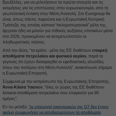
Βρυξέλλες, για να μελετήσουν τα πρώτα στοιχεία και τις
εκτιμήσεις για τις επιπτώσεις στην ευρωοικονομία, από τη
γεωπολιτική ένταση στην Μέση Ανατολή. Στο Eurogroup θα
είναι, όπως πάντα, παρούσα και η Ευρωπαϊκή Κεντρική
Τράπεζα, της οποίας κάποια “σκληροπυρηνικά” μέλη της,
άρχισαν ήδη να μιλούν για πιθανές αυξήσεις επιτοκίων μέσα
στο 2026, προκειμένου να αντιμετωπιστούν οι
πληθωριστικές πιέσεις.
Από την άλλη, “τα κράτη - μέλη της ΕΕ διαθέτουν
επαρκή
αποθέματα πετρελαίου και φυσικού αερίου
, παρά το
γεγονός ότι έχουν διαταραχθεί οι εφοδιαστικές αλυσίδες
λόγω του πολέμου στη Μέση Ανατολή”, ανακοίνωσε σήμερα
η Ευρωπαϊκή Επιτροπή.
Σύμφωνα με την εκπρόσωπο της Ευρωπαϊκής Επιτροπής,
Άννα-Κάισα Ίτκονεν
, “όλες οι χώρες της ΕΕ διαθέτουν
έκτακτα αποθέματα πετρελαίου που επαρκούν για 90
ημέρες”.
Εν τω μεταξύ,
“οι υπουργοί οικονομικών της G7 δεν έχουν
ακόμη συμφωνήσει να αποδεσμεύσουν τα αποθέματα