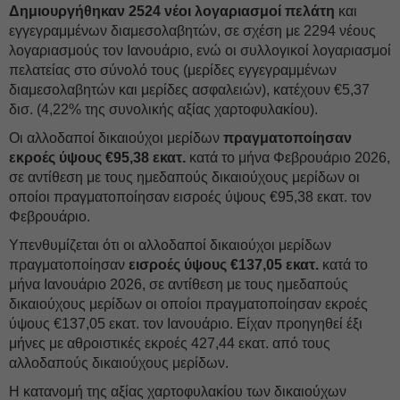
Δημιουργήθηκαν 2524 νέοι λογαριασμοί πελάτη
και
εγγεγραμμένων διαμεσολαβητών, σε σχέση με 2294 νέους
λογαριασμούς τον Ιανουάριο, ενώ οι συλλογικοί λογαριασμοί
πελατείας στο σύνολό τους (μερίδες εγγεγραμμένων
διαμεσολαβητών και μερίδες ασφαλειών), κατέχουν €5,37
δισ. (4,22% της συνολικής αξίας χαρτοφυλακίου).
Οι αλλοδαποί δικαιούχοι μερίδων
πραγματοποίησαν
εκροές ύψους €95,38 εκατ.
κατά το μήνα Φεβρουάριο 2026,
σε αντίθεση με τους ημεδαπούς δικαιούχους μερίδων οι
οποίοι πραγματοποίησαν εισροές ύψους €95,38 εκατ. τον
Φεβρουάριο.
Υπενθυμίζεται ότι οι αλλοδαποί δικαιούχοι μερίδων
πραγματοποίησαν
εισροές ύψους €137,05 εκατ.
κατά το
μήνα Ιανουάριο 2026, σε αντίθεση με τους ημεδαπούς
δικαιούχους μερίδων οι οποίοι πραγματοποίησαν εκροές
ύψους €137,05 εκατ. τον Ιανουάριο. Είχαν προηγηθεί έξι
μήνες με αθροιστικές εκροές 427,44 εκατ. από τους
αλλοδαπούς δικαιούχους μερίδων.
Η κατανομή της αξίας χαρτοφυλακίου των δικαιούχων