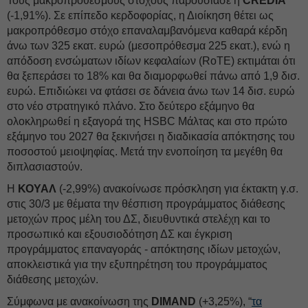
Τους μακροπρόθεσμους στόχους παρουσίασε η
CREDIA
(-1,91%). Σε επίπεδο κερδοφορίας, η Διοίκηση θέτει ως
μακροπρόθεσμο στόχο επαναλαμβανόμενα καθαρά κέρδη
άνω των 325 εκατ. ευρώ (μεσοπρόθεσμα 225 εκατ.), ενώ η
απόδοση ενσώματων ιδίων κεφαλαίων (RoTE) εκτιμάται ότι
θα ξεπεράσει το 18% και θα διαμορφωθεί πάνω από 1,9 δισ.
ευρώ. Επιδιώκει να φτάσει σε δάνεια άνω των 14 δισ. ευρώ
στο νέο στρατηγικό πλάνο. Στο δεύτερο εξάμηνο θα
ολοκληρωθεί η εξαγορά της HSBC Μάλτας και στο πρώτο
εξάμηνο του 2027 θα ξεκινήσει η διαδικασία απόκτησης του
ποσοστού μειοψηφίας. Μετά την ενοποίηση τα μεγέθη θα
διπλασιαστούν.
Η
ΚΟΥΑΛ
(-2,99%) ανακοίνωσε πρόσκληση για έκτακτη γ.σ.
στις 30/3 με θέματα την θέσπιση προγράμματος διάθεσης
μετοχών προς μέλη του ΔΣ, διευθυντικά στελέχη και το
προσωπικό και εξουσιοδότηση ΔΣ και έγκριση
προγράμματος επαναγοράς - απόκτησης ιδίων μετοχών,
αποκλειστικά για την εξυπηρέτηση του προγράμματος
διάθεσης μετοχών.
Σύμφωνα με ανακοίνωση της
DIMAND
(+3,25%), “
τα