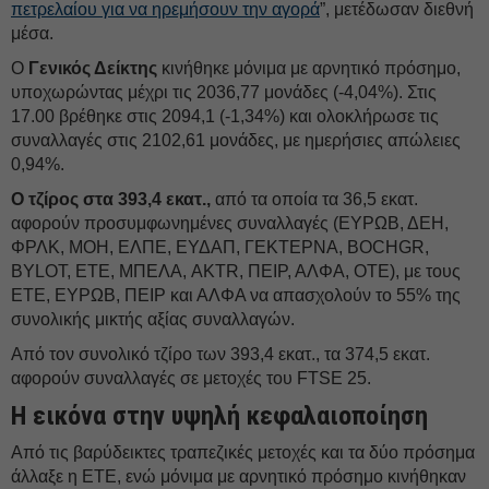
πετρελαίου για να ηρεμήσουν την αγορά
”, μετέδωσαν διεθνή
μέσα.
Ο
Γενικός Δείκτης
κινήθηκε μόνιμα με αρνητικό πρόσημο,
υποχωρώντας μέχρι τις 2036,77 μονάδες (-4,04%). Στις
17.00 βρέθηκε στις 2094,1 (-1,34%) και ολοκλήρωσε τις
συναλλαγές στις 2102,61 μονάδες, με ημερήσιες απώλειες
0,94%.
Ο τζίρος στα 393,4 εκατ.,
από τα οποία τα 36,5 εκατ.
αφορούν προσυμφωνημένες συναλλαγές (ΕΥΡΩΒ, ΔΕΗ,
ΦΡΛΚ, ΜΟΗ, ΕΛΠΕ, ΕΥΔΑΠ, ΓΕΚΤΕΡΝΑ, BOCHGR,
BYLOT, ΕΤΕ, ΜΠΕΛΑ, AKTR, ΠΕΙΡ, ΑΛΦΑ, ΟΤΕ), με τους
ΕΤΕ, ΕΥΡΩΒ, ΠΕΙΡ και ΑΛΦΑ να απασχολούν το 55% της
συνολικής μικτής αξίας συναλλαγών.
Από τον συνολικό τζίρο των 393,4 εκατ., τα 374,5 εκατ.
αφορούν συναλλαγές σε μετοχές του FTSE 25.
Η εικόνα στην υψηλή κεφαλαιοποίηση
Από τις βαρύδεικτες τραπεζικές μετοχές και τα δύο πρόσημα
άλλαξε η ΕΤΕ, ενώ μόνιμα με αρνητικό πρόσημο κινήθηκαν