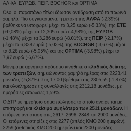
ΑΛΦΑ, ΕΥΡΩΒ, ΠΕΙΡ, BOCHGR και OPTIMA.
Όλοι οι παραπάνω τίτλοι έδωσαν αντίδραση από τα πρωινά
χαμηλά. Πιο συγκεκριμένα, η μετοχή της
ΑΛΦΑ
(-2,39%)
βρέθηκε να υποχωρεί μέχρι τα 3,25 ευρώ (-5,33%), της
ΕΤΕ
(+0,08%) μέχρι τα 12,305 ευρώ (-4,98%), της
ΕΥΡΩΒ
(-1,48%) μέχρι τα 3,286 ευρώ (-8,01%), της
ΠΕΙΡ
(-2,17%)
μέχρι τα 6,838 ευρώ (-5,03%), της
BOCHGR
(-3,67%) μέχρι
τα 8,28 ευρώ (-5,05%) και της
OPTIMA
(-3,98%) μέχρι τα
7,97 ευρώ (-6,67%).
Μόνιμα με αρνητικό πρόσημο κινήθηκε
ο κλαδικός δείκτης
των τραπεζών,
σημειώνοντας χαμηλό ημέρας στις 2223,41
μονάδες (-5,37%). Στις 17.00 βρέθηκε στις 2305,55 (-1,87%)
και ολοκλήρωσε τις συναλλαγές στις 2312,18 μονάδες, με
ημερήσιες απώλειες 1,59%.
Ο ΔΤΡ με ημερήσιο σήμα πώλησης το οποίο αναιρείται με
επιστροφή κα
ι κλείσιμο υψηλότερα των 2511 μονάδων.
Η
επόμενη αντίσταση στις 2617, 2696, 2848 και 2900 μονάδες.
Οι επόμενες στηρίξεις στις 2277 (απλός ΚΜΟ 200 ημερών),
2259 (εκθετικός ΚΜΟ 200 ημερών) και 2200 μονάδες.