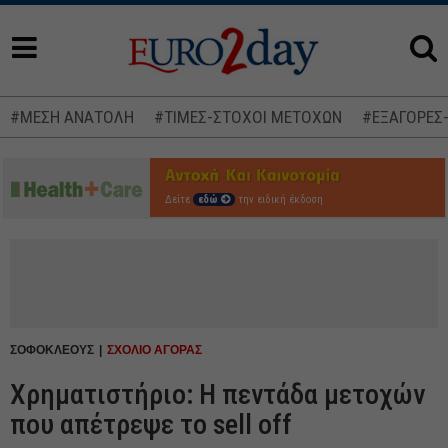
#ΜΕΣΗ ΑΝΑΤΟΛΗ
#ΤΙΜΕΣ-ΣΤΟΧΟΙ ΜΕΤΟΧΩΝ
#ΕΞΑΓΟΡΕΣ
Δείτε
εδώ
την ειδική έκδοση
ΣΟΦΟΚΛΕΟΥΣ
ΣΧΟΛΙΟ ΑΓΟΡΑΣ
Χρηματιστήριο: Η πεντάδα μετοχών
που απέτρεψε το sell off