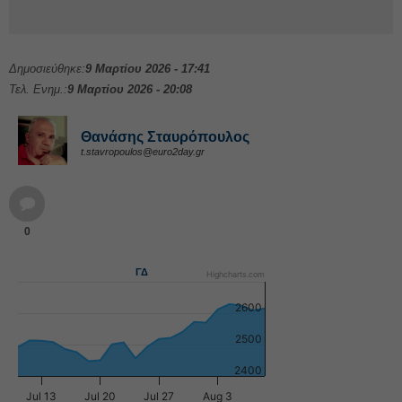
Δημοσιεύθηκε:
9 Μαρτίου 2026 - 17:41
Τελ. Ενημ.:
9 Μαρτίου 2026 - 20:08
Θανάσης Σταυρόπουλος
t.stavropoulos@euro2day.gr
0
ΓΔ
Highcharts.com
2600
2500
2400
Jul 13
Jul 20
Jul 27
Aug 3