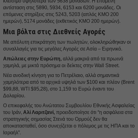
κλείσιμο υψηλότερα των 5638 μονάδων. Η επόμενη
αντίσταση στις 5890, 5934, 6153 και 6200 μονάδες. Οι
επόμενες στηρίξεις στις 5243, 5203 (απλός ΚΜΟ 200
ημερών), 5174 μονάδες (εκθετικός ΚΜΟ 200 ημερών).
Μια βόλτα στις Διεθνείς Αγορές
Με απόλυτη επικράτηση των πωλητών, ολοκληρώθηκαν οι
συναλλαγές για τις μεγάλες Αγορές σε Ασία – Ειρηνικό.
Απώλειες στην Ευρώπη,
αλλά μακριά από τα πρωινά
χαμηλά, με μικτά πρόσημα οι δείκτες στην Wall Street.
Νέα ανοδική κίνηση για το Πετρέλαιο, αλλά σημαντικά
χαμηλότερα από τα αρχικά υψηλά των $100 και πλέον (Brent
$99,88, WTI $95,28), στο 1,159 το Ευρώ έναντι του
Δολαρίου.
Ο επικεφαλής του Ανώτατου Συμβουλίου Εθνικής Ασφαλείας
του Ιράν,
Αλί Λαριτζανί,
προειδοποίησε ότι “η ασφάλεια στα
στρατηγικής σημασίας Στενά του Ορμούζ δεν θα
αποκατασταθεί, όσο συνεχίζεται ο πόλεμος με τις ΗΠΑ και το
Ισραήλ”.