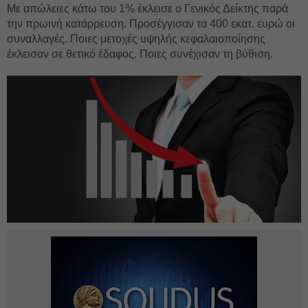
Με απώλειες κάτω του 1% έκλεισε ο Γενικός Δείκτης παρά
την πρωινή κατάρρευση. Προσέγγισαν τα 400 εκατ. ευρώ οι
συναλλαγές. Ποιες μετοχές υψηλής κεφαλαιοποίησης
έκλεισαν σε θετικό έδαφος. Ποιες συνέχισαν τη βύθιση.