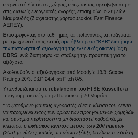
ενεργειακό δίκτυο της χώρας, ενισχύοντας την αβεβαιότητα
στις διεθνείς ενεργειακές αγορές”, επισημαίνει ο Συμεών
Μαυρουδής (διαχειριστής χαρτοφυλακίου Fast Finance
ΑΕΠΕΥ).
Επιστρέφοντας στα καθ΄ ημάς και παίρνοντας τα πράγματα
με την χρονική τους σειρά,
αμετάβλητη στο “ΒΒΒ” διατήρησε
την πιστοληπτική αξιολόγηση της ελληνικής οικονομίας
η
DBRS
, ενώ διατήρησε και σταθερή την προοπτική για το
αξιόχρεο.
Ακολουθούν οι αξιολογήσεις από Moody΄ς 13/3, Scope
Ratings 20/3, S&P 24/4 και Fitch 8/5.
Υπενθυμίζεται ότι
το rebalancing του FTSE Russell
έχει
προγραμματιστεί για την Παρασκευή 20 Μαρτίου.
“
Το ζητούμενο για τους αγοραστές είναι η κίνηση του δείκτη
να παραμείνει εντός των ορίων των προηγούμενων χαμηλών
και σε καμία περίπτωση να μη διασπαστεί καθοδικά, με
κλείσιμο
, ο εκθετικός κινητός μέσος των 200 ημερών
(2051 μονάδες), καθώς μια τέτοια εξέλιξη θα έθετε τον δείκτη