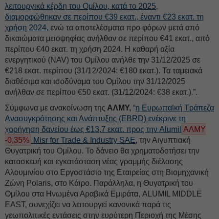
λειτουργικά κέρδη του Ομίλου, κατά το 2025,
διαμορφώθηκαν σε περίπου €39 εκατ., έναντι €23 εκατ. τη
χρήση 2024,
ενώ τα αποτελέσματα προ φόρων μετά από
δικαιώματα μειοψηφίας ανήλθαν σε περίπου €41 εκατ., από
περίπου €40 εκατ. τη χρήση 2024. Η καθαρή αξία
ενεργητικού (NAV) του Ομίλου ανήλθε την 31/12/2025 σε
€218 εκατ. περίπου (31/12/2024: €180 εκατ.). Τα ταμειακά
διαθέσιμα και ισοδύναμα του Ομίλου την 31/12/2025
ανήλθαν σε περίπου €50 εκατ. (31/12/2024: €38 εκατ.).”.
Σύμφωνα με ανακοίνωση της
ΑΛΜΥ,
“
η Ευρωπαϊκή Τράπεζα
Ανασυγκρότησης και Ανάπτυξης (EBRD) ενέκρινε τη
χορήγηση δανείου έως €13,7 εκατ. προς την
Alumil
ΑΛΜΥ
-0,35%
Misr for Trade & Industry SAE
, την Αιγυπτιακή
Θυγατρική του Ομίλου. Το δάνειο θα χρηματοδοτήσει την
κατασκευή και εγκατάσταση νέας γραμμής διέλασης
Αλουμινίου στο Εργοστάσιο της Εταιρείας στη Βιομηχανική
Ζώνη Polaris, στο Κάιρο. Παράλληλα, η Θυγατρική του
Ομίλου στα Ηνωμένα Αραβικά Εμιράτα, ALUMIL MIDDLE
EAST, συνεχίζει να λειτουργεί κανονικά παρά τις
γεωπολιτικές εντάσεις στην ευρύτερη Περιοχή της Μέσης