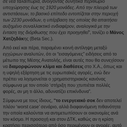
σε νέα ταλαιπωρία, ανοίγοντας δυνητικά περιθώριο
υποχώρησης έως τις 1920 μονάδες. Από την πλευρά των
αντιστάσεων, το βασικό επίπεδο εντοπίζεται στην περιοχή
των 2230 μονάδων, η υπέρβαση της οποίας θα απαιτήσει
αυξημένο συναλλακτικό ενδιαφέρον, αναλογικά με την
ένταση της διόρθωσης που έχει προηγηθεί
”, τονίζει ο
Μάνος
Χατζηδάκ
ης (Beta Sec.).
Από εκεί και πέρα, παραμένει κοινή αντίληψη μεταξύ
εγχώριων αναλυτών, ότι οι “εισαγόμενες” ειδήσεις από το
μέτωπο της Μέσης Ανατολής, είναι αυτές που θα συνεχίσουν
να
διαμορφώνουν κλίμα και διαθέσεις
στο Χ.Α., όπως και
η υψηλή εξάρτηση με τις ευρωπαϊκές αγορές, ενώ δεν
πρέπει να λησμονείται ο χρηματιστηριακός κανόνας
σύμφωνα με τον οποίο ‘στήριξη που χτυπιέται πολλές
φορές, αν μη τι άλλο, αδυνατίζει επικίνδυνα”.
Σύμφωνα με τους ίδιους,
“το ενεργειακό σοκ
δεν αποτελεί
πλέον ‘worst case’ σενάριο, αλλά διαφαινόμενη πιθανότητα
την οποία καλούνται να αντιμετωπίσουν οι οικονομίες ανά
τον κόσμο. Η προσοχή και στον ΔΤΚ, καθώς αν η κρίση
κρατήσει περισσότερο από όσο περιμένουν οι αγορές, αυτό