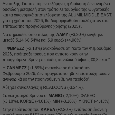
Ανατολής. Για το επόμενο εξάμηνο, η Διοίκηση δεν αναμένει
ουσιώδη μεταβολή στον τρόπο λειτουργίας της Θυγατρικής
και τα οικονομικά αποτελέσματα της ALUMIL MIDDLE EAST,
για τη χρήση του 2026, θα διαμορφωθούν τουλάχιστον στα
επίπεδα της προηγούμενης χρήσης (2025)”.
Να σημειωθεί ότι ο τίτλος της
ΑΛΜΥ
(+3,20%) κινήθηκε
μεταξύ 5,14 (-8,54%) και 5,9 ευρώ (+4,98%).
Η
ΦΒΜΕΖΖ
(+2,18%) ανακοίνωσε ότι “κατά τον Φεβρουάριο
2026, εισέπραξε τόκους που αντιστοιχούν στην
προηγούμενη 3μηνη περίοδο, συνολικού ύψους €0,8 εκατ.”.
Η
ΣΑΝΜΕΖΖ
(+1,59%) ανακοίνωσε ότι “κατά τον
Φεβρουάριο 2026, δεν πραγματοποιήθηκε είσπραξη τόκων
αναφορικά με την προηγούμενη 3μηνη περίοδο”.
Αύξησε συναλλαγές η REALCONS (-3,24%).
Σε νέα χαμηλά 8μηνου οι
ΜΑΘΙΟ
(-2,10%), ΦΛΕΞΟ
(-3,18%), ΚΟΡΔΕ (-4,01%), ΜΙΝ (-3,16%), YKNOT (-4,43%).
Στην περίπτωση του
ΚΑΡΕΛ
(+2,20%) εντύπωση έκανε η