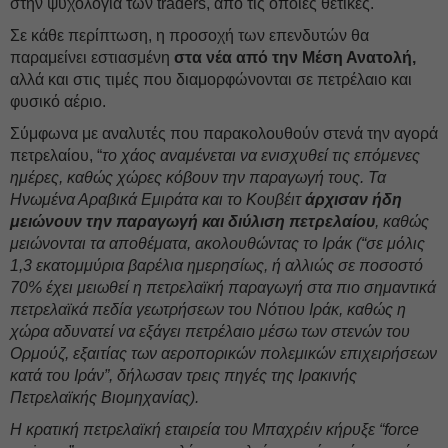
στην ψυχολογία των traders, από τις όποιες θετικές.
Σε κάθε περίπτωση, η προσοχή των επενδυτών θα
παραμείνει εστιασμένη
στα νέα από την Μέση Ανατολή,
αλλά και στις τιμές που διαμορφώνονται σε πετρέλαιο και
φυσικό αέριο.
Σύμφωνα με αναλυτές που παρακολουθούν στενά την αγορά
πετρελαίου, “
το χάος αναμένεται να ενισχυθεί τις επόμενες
ημέρες, καθώς χώρες κόβουν την παραγωγή τους. Τα
Ηνωμένα Αραβικά Εμιράτα και το Κουβέιτ
άρχισαν ήδη
μειώνουν την παραγωγή και διύλιση πετρελαίου
, καθώς
μειώνονται τα αποθέματα, ακολουθώντας το Ιράκ (“σε μόλις
1,3 εκατομμύρια βαρέλια ημερησίως, ή αλλιώς σε ποσοστό
70% έχει μειωθεί η πετρελαϊκή παραγωγή στα πιο σημαντικά
πετρελαϊκά πεδία γεωτρήσεων του Νότιου Ιράκ, καθώς η
χώρα αδυνατεί να εξάγει πετρέλαιο μέσω των στενών του
Ορμούζ, εξαιτίας των αεροπορικών πολεμικών επιχειρήσεων
κατά του Ιράν”, δήλωσαν τρεις πηγές της Ιρακινής
Πετρελαϊκής Βιομηχανίας).
Η κρατική πετρελαϊκή εταιρεία του Μπαχρέιν κήρυξε “force