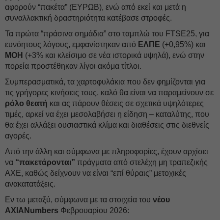
αφορούν “πακέτα” (ΕΥΡΩΒ), ενώ από εκεί και μετά η
συναλλακτική δραστηριότητα κατέβασε στροφές.
Τα πρώτα “πράσινα σημάδια” στο ταμπλώ του FTSE25, για
ευνόητους λόγους, εμφανίστηκαν από
ΕΛΠΕ
(+0,95%) και
ΜΟΗ
(+3% και κλείσιμο σε νέα ιστορικά υψηλά), ενώ στην
πορεία προστέθηκαν λίγοι ακόμα τίτλοι.
Συμπερασματικά, τα χαρτοφυλάκια που δεν φημίζονται για
τις γρήγορες κινήσεις τους, καλό θα είναι να παραμείνουν σε
ρόλο θεατή
και ας πάρουν θέσεις σε σχετικά υψηλότερες
τιμές, αρκεί να έχει μεσολαβήσει η είδηση – καταλύτης, που
θα έχει αλλάξει ουσιαστικά κλίμα και διαθέσεις στις διεθνείς
αγορές.
Από την άλλη και σύμφωνα με πληροφορίες, έχουν αρχίσει
να
“πακετάρονται”
πράγματα από στελέχη μη τραπεζικής
ΑΧΕ, καθώς δείχνουν να είναι “επί θύραις” μετοχικές
ανακατατάξεις.
Εν τω μεταξύ, σύμφωνα με τα στοιχεία του
νέου
AXIANumbers
Φεβρουαρίου 2026: