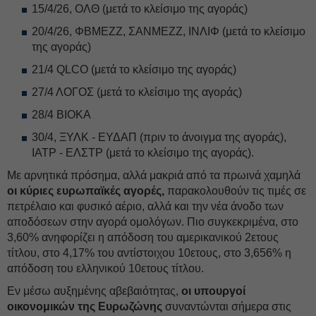
15/4/26, ΟΛΘ (μετά το κλείσιμο της αγοράς)
20/4/26, ΦΒΜΕΖΖ, ΣΑΝΜΕΖΖ, ΙΝΛΙΦ (μετά το κλείσιμο
της αγοράς)
21/4 QLCO (μετά το κλείσιμο της αγοράς)
27/4 ΛΟΓΟΣ (μετά το κλείσιμο της αγοράς)
28/4 ΒΙΟΚΑ
30/4, ΞΥΛΚ - ΕΥΔΑΠ (πριν το άνοιγμα της αγοράς),
ΙΑΤΡ - ΕΛΣΤΡ (μετά το κλείσιμο της αγοράς).
Με αρνητικά πρόσημα, αλλά μακριά από τα πρωινά χαμηλά
οι κύριες ευρωπαϊκές αγορές,
παρακολουθούν τις τιμές σε
πετρέλαιο και φυσικό αέριο, αλλά και την νέα άνοδο των
αποδόσεων στην αγορά ομολόγων. Πιο συγκεκριμένα, στο
3,60% ανηφορίζει η απόδοση του αμερικανικού 2ετους
τίτλου, στο 4,17% του αντίστοιχου 10ετους, στο 3,656% η
απόδοση του ελληνικού 10ετους τίτλου.
Εν μέσω αυξημένης αβεβαιότητας,
οι υπουργοί
οικονομικών της Ευρωζώνης
συναντώνται σήμερα στις