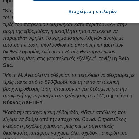
Optima Bank.
“
Θα χυθεί αίμα’: Καθώς η σύγκρουση μεταξύ των ΗΠΑ και
Διαχείριση επιλογών
του Ισραήλ με το Ιράν κλιμακώθηκε το Σαββατοκύριακο και οι
τιμές του πετρελαίου αυξήθηκαν κατά περίπου 25% στην
αρχή της εβδομάδας, η μεταβλητότητα αναμένεται να
παραμείνει υψηλή. Το χρηματιστήριο Αθηνών άνοιξε με
απότομη πτώση, ακολουθώντας την αρνητική τάση των
διεθνών αγορών, ενώ οι επενδυτές θα παραμείνουν
προσηλωμένοι στις γεωπολιτικές εξελίξεις
”, τονίζει η
Beta
Sec.
“
Με τη Μ. Ανατολή να φλέγεται, το πετρέλαιο να φλερτάρει με
τιμές πάνω από τα $90/βαρέλι και την έντονα πτωτική
βραχυπρόθεσμη τάση, απαιτούνται νέα δεδομένα για την
αποφυγή της περαιτέρω υποχώρησης του ΓΔ
”, σημειώνει η
Κύκλος ΑΧΕΠΕΥ.
“
Κατά την προηγούμενη εβδομάδα, είδαμε απώλειες που
είχαμε να δούμε από την εποχή του Covid. Ο τραπεζικός
κλάδος ο μεγάλος χαμένος, μιας και με συνοπτικές
διαδικασίες κατάφερε να χάσει όλα, σχεδόν, τα κέρδη του