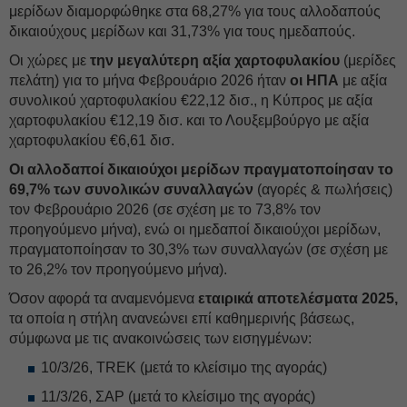
μερίδων διαμορφώθηκε στα 68,27% για τους αλλοδαπούς
δικαιούχους μερίδων και 31,73% για τους ημεδαπούς.
Οι χώρες με
την μεγαλύτερη αξία χαρτοφυλακίου
(μερίδες
πελάτη) για το μήνα Φεβρουάριο 2026 ήταν
οι ΗΠΑ
με αξία
συνολικού χαρτοφυλακίου €22,12 δισ., η Κύπρος με αξία
χαρτοφυλακίου €12,19 δισ. και το Λουξεμβούργο με αξία
χαρτοφυλακίου €6,61 δισ.
Οι αλλοδαποί δικαιούχοι μερίδων πραγματοποίησαν το
69,7% των συνολικών συναλλαγών
(αγορές & πωλήσεις)
τον Φεβρουάριο 2026 (σε σχέση με το 73,8% τον
προηγούμενο μήνα), ενώ οι ημεδαποί δικαιούχοι μερίδων,
πραγματοποίησαν το 30,3% των συναλλαγών (σε σχέση με
το 26,2% τον προηγούμενο μήνα).
Όσον αφορά τα αναμενόμενα
εταιρικά αποτελέσματα 2025,
τα οποία η στήλη ανανεώνει επί καθημερινής βάσεως,
σύμφωνα με τις ανακοινώσεις των εισηγμένων:
10/3/26, TREK (μετά το κλείσιμο της αγοράς)
11/3/26, ΣΑΡ (μετά το κλείσιμο της αγοράς)