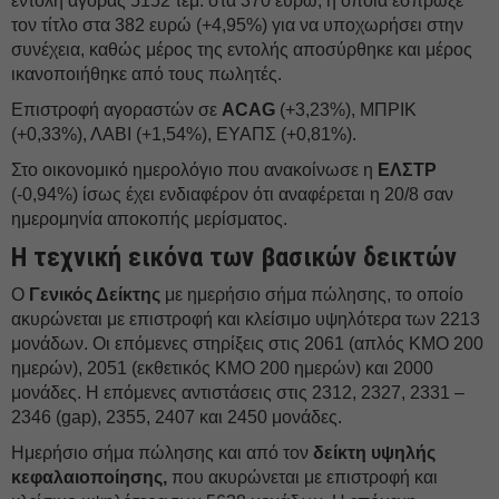
εντολή αγοράς 5152 τεμ. στα 370 ευρώ, η οποία έσπρωξε
τον τίτλο στα 382 ευρώ (+4,95%) για να υποχωρήσει στην
συνέχεια, καθώς μέρος της εντολής αποσύρθηκε και μέρος
ικανοποιήθηκε από τους πωλητές.
Επιστροφή αγοραστών σε
ACAG
(+3,23%), ΜΠΡΙΚ
(+0,33%), ΛΑΒΙ (+1,54%), ΕΥΑΠΣ (+0,81%).
Στο οικονομικό ημερολόγιο που ανακοίνωσε η
ΕΛΣΤΡ
(-0,94%) ίσως έχει ενδιαφέρον ότι αναφέρεται η 20/8 σαν
ημερομηνία αποκοπής μερίσματος.
Η τεχνική εικόνα των βασικών δεικτών
Ο
Γενικός Δείκτης
με ημερήσιο σήμα πώλησης, το οποίο
ακυρώνεται με επιστροφή και κλείσιμο υψηλότερα των 2213
μονάδων. Οι επόμενες στηρίξεις στις 2061 (απλός ΚΜΟ 200
ημερών), 2051 (εκθετικός ΚΜΟ 200 ημερών) και 2000
μονάδες. Η επόμενες αντιστάσεις στις 2312, 2327, 2331 –
2346 (gap), 2355, 2407 και 2450 μονάδες.
Ημερήσιο σήμα πώλησης και από τον
δείκτη υψηλής
κεφαλαιοποίησης,
που ακυρώνεται με επιστροφή και