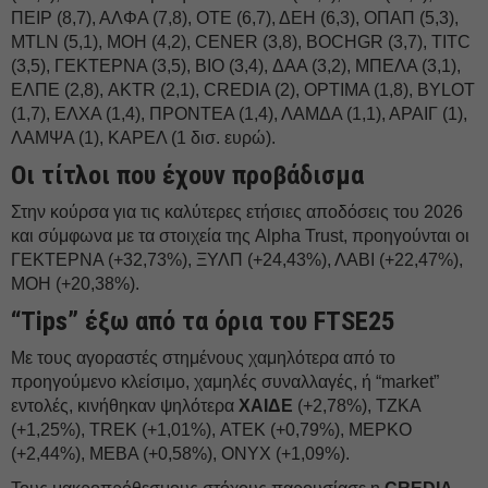
ΠΕΙΡ (8,7), ΑΛΦΑ (7,8), ΟΤΕ (6,7), ΔΕΗ (6,3), ΟΠΑΠ (5,3),
MTLN (5,1), ΜΟΗ (4,2), CENER (3,8), BOCHGR (3,7), TITC
(3,5), ΓΕΚΤΕΡΝΑ (3,5), BIO (3,4), ΔΑΑ (3,2), ΜΠΕΛΑ (3,1),
ΕΛΠΕ (2,8), AKTR (2,1), CREDIA (2), OPTIMA (1,8), BYLOT
(1,7), ΕΛΧΑ (1,4), ΠΡΟΝΤΕΑ (1,4), ΛΑΜΔΑ (1,1), ΑΡΑΙΓ (1),
ΛΑΜΨΑ (1), ΚΑΡΕΛ (1 δισ. ευρώ).
Οι τίτλοι που έχουν προβάδισμα
Στην κούρσα για τις καλύτερες ετήσιες αποδόσεις του 2026
και σύμφωνα με τα στοιχεία της Alpha Trust, προηγούνται οι
ΓΕΚΤΕΡΝΑ (+32,73%), ΞΥΛΠ (+24,43%), ΛΑΒΙ (+22,47%),
ΜΟΗ (+20,38%).
“Tips” έξω από τα όρια του FTSE25
Με τους αγοραστές στημένους χαμηλότερα από το
προηγούμενο κλείσιμο, χαμηλές συναλλαγές, ή “market”
εντολές, κινήθηκαν ψηλότερα
ΧΑΙΔΕ
(+2,78%), ΤΖΚΑ
(+1,25%), TREK (+1,01%), ΑΤΕΚ (+0,79%), ΜΕΡΚΟ
(+2,44%), ΜΕΒΑ (+0,58%), ONYX (+1,09%).