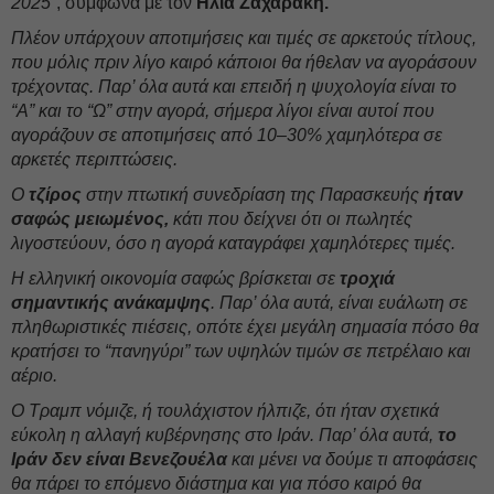
2025
”, σύμφωνα με τον
Ηλία Ζαχαράκη.
Πλέον υπάρχουν αποτιμήσεις και τιμές σε αρκετούς τίτλους,
που μόλις πριν λίγο καιρό κάποιοι θα ήθελαν να αγοράσουν
τρέχοντας. Παρ’ όλα αυτά και επειδή η ψυχολογία είναι το
“A” και το “Ω” στην αγορά, σήμερα λίγοι είναι αυτοί που
αγοράζουν σε αποτιμήσεις από 10–30% χαμηλότερα σε
αρκετές περιπτώσεις.
Ο
τζίρος
στην πτωτική συνεδρίαση της Παρασκευής
ήταν
σαφώς μειωμένος,
κάτι που δείχνει ότι οι πωλητές
λιγοστεύουν, όσο η αγορά καταγράφει χαμηλότερες τιμές.
Η ελληνική οικονομία σαφώς βρίσκεται σε
τροχιά
σημαντικής ανάκαμψης
. Παρ’ όλα αυτά, είναι ευάλωτη σε
πληθωριστικές πιέσεις, οπότε έχει μεγάλη σημασία πόσο θα
κρατήσει το “πανηγύρι” των υψηλών τιμών σε πετρέλαιο και
αέριο.
Ο Τραμπ νόμιζε, ή τουλάχιστον ήλπιζε, ότι ήταν σχετικά
εύκολη η αλλαγή κυβέρνησης στο Ιράν. Παρ’ όλα αυτά,
το
Ιράν δεν είναι Βενεζουέλα
και μένει να δούμε τι αποφάσεις
θα πάρει το επόμενο διάστημα και για πόσο καιρό θα