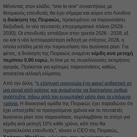
Μένοντας στον κλάδο, “one to one” συναντήσεις με
θεσμικούς επενδυτές θα έχει σήμερα και αύριο στο Λονδίνο
η διοίκηση της Πειραιώς,
προκειμένου να παρουσιάσει,
διεξοδικά, το νέο πενταετές επιχειρηματικό πλάνο (2026 -
2030). Οι επενδυτές εστιάζουν στην τριετία 2026 - 2028, εξ
ου και η νέα λεπτομερέστερη εκδοχή με στόχους 2028, η
οποία εστάλη μετά την παρουσίαση του business plan. Για
φέτος, η διοίκηση της Πειραιώς αναμένει
κέρδη ανά μετοχή
περίπου 0,90 ευρώ,
in line με τις συγκλίνουσες εκτιμήσεις
αγοράς. Πρόκειται για κρίσιμες παρουσιάσεις καθώς
απαιτείται αλλαγή κλίματος.
Από την άλλη, “
η ελληνική οικονομία έχει φανεί ανθεκτική σε
μια σειρά από κρίσεις και αναμένεται να διατηρήσει ρυθμό
ανάπτυξης πάνω από τον ευρωπαϊκό μέσο όρο τα επόμενα
χρόνια.
Η διοικητική ομάδα της Πειραιώς έχει παραδώσει ότι
έχει υποσχεθεί τα προηγούμενα χρόνια και το πενταετές
business plan που παρουσίασε, περιλαμβάνει το στόχο για
κέρδη ανά μετοχή 10% κάθε χρόνο, κάτι που θα
προσελκύσει επενδυτές”, τόνισε ο CEO της Πειραιώς,