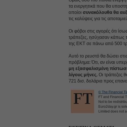
τα ενεργητικά που θα υποστη
οποίοι
συνακόλουθα θα αυξ
τις καλύψεις για τις αποταμιε
Οι φόβοι στις αγορές ότι ίσ
τράπεζες, ησύχασαν κάπως τ
της ΕΚΤ σε πάνω από 500 τρά
Αυτό το ρευστό θα δώσει στις
πρόβλημα: Ότι, αν είναι υπε
μη εξασφαλισμένη πίστωση
λίγους μήνες.
Οι τράπεζες θ
721 δισ. δολάρια προς επαν
© The Financial Ti
FT and Financial T
Not to be redistrib
Euro2day.gr is sole
Limited does not ac