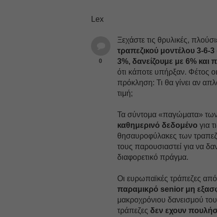
Lex
Ξεχάστε τις θρυλικές, πλούσι
τραπεζικού μοντέλου 3-6-3
3%, δανείζουμε με 6% και π
0
ότι κάποτε υπήρξαν. Φέτος ο
πρόκληση: Τι θα γίνει αν απ
τιμή;
Τα σύντομα «παγώματα» των
καθημερινό δεδομένο
για 
θησαυροφύλακες των τραπεζώ
τους παρουσιαστεί για να δα
διαφορετικό πράγμα.
Οι ευρωπαϊκές τράπεζες από
παραμικρό senior μη εξασ
μακροχρόνιου δανεισμού τους
τράπεζες
δεν εχουν πουλήσε