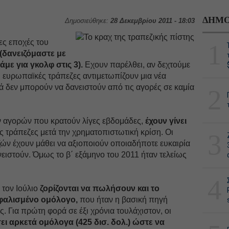
ΔΗΜΟ
Δημοσιεύθηκε:
28 Δεκεμβρίου 2011 - 18:03
ες εποχές του
1
 (δανειζόμαστε με
άμε για γκολφ στις 3).
Εχουν παρέλθει, αν δεχτούμε
ι ευρωπαϊκές τράπεζες αντιμετωπίζουν μια νέα
λά δεν μπορούν να δανειστούν από τις αγορές σε καμία
2
 αγορών που κρατούν λίγες εβδομάδες,
έχουν γίνει
τις τράπεζες μετά την χρηματοπιστωτική κρίση. Οι
3
ν έχουν μάθει να αξιοποιούν οποιαδήποτε ευκαιρία
νειστούν. Όμως το β΄ εξάμηνο του 2011 ήταν τελείως
4
 τον Ιούλιο
ζορίζονται να πωλήσουν και το
φαλισμένο ομόλογο,
που ήταν η βασική πηγή
. Για πρώτη φορά σε έξι χρόνια τουλάχιστον, οι
ι αρκετά ομόλογα (425 δισ. δολ.) ώστε να