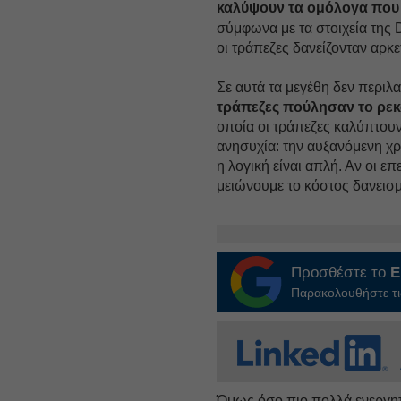
καλύψουν τα ομόλογα που λ
σύμφωνα με τα στοιχεία της 
οι τράπεζες δανείζονταν αρκ
Σε αυτά τα μεγέθη δεν περιλ
τράπεζες πούλησαν το ρεκό
οποία οι τράπεζες καλύπτουν
ανησυχία: την αυξανόμενη χρ
η λογική είναι απλή. Αν οι ε
μειώνουμε το κόστος δανεισ
Προσθέστε το
E
Παρακολουθήστε τις
Όμως όσο πιο πολλά ενεργητ