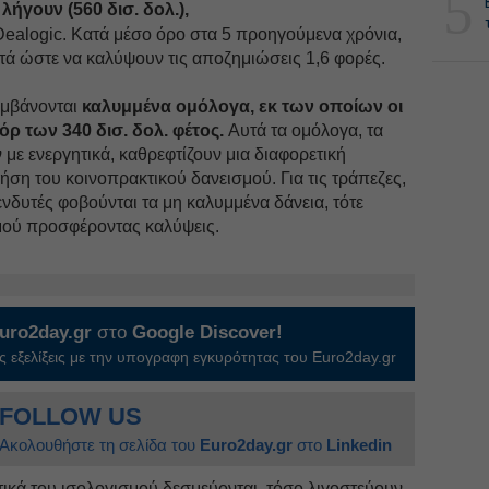
5
ήγουν (560 δισ. δολ.),
Dealogic. Κατά μέσο όρο στα 5 προηγούμενα χρόνια,
ετά ώστε να καλύψουν τις αποζημιώσεις 1,6 φορές.
αμβάνονται
καλυμμένα ομόλογα, εκ των οποίων οι
ρ των 340 δισ. δολ. φέτος.
Αυτά τα ομόλογα, τα
 με ενεργητικά, καθρεφτίζουν μια διαφορετική
ήση του κοινοπρακτικού δανεισμού. Για τις τράπεζες,
πενδυτές φοβούνται τα μη καλυμμένα δάνεια, τότε
μού προσφέροντας καλύψεις.
uro2day.gr
στο
Google Discover!
 εξελίξεις με την υπογραφη εγκυρότητας του Euro2day.gr
FOLLOW US
Ακολουθήστε τη σελίδα του
Euro2day.gr
στο
Linkedin
ικά του ισολογισμού δεσμεύονται, τόσο λιγοστεύουν