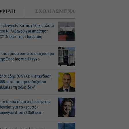
ΦΙΛΗ
ΣΧΟΛΙΑΣΜΕΝΑ
Tradewinds: Κατασχέθηκε πλοίο
του Ν. Λιβανού για απαίτηση
$21,5 εκατ. της Πειραιώς
Ποιοι μπαίνουν στο στόχαστρο
της Εφορίας για έλεγχο
Ζησιάδης (ONYX): Η επένδυση
388 εκατ. που φιλοδοξεί να
αλλάξει τη Χαλκιδική
Στα δικαστήρια ο ιδρυτής της
Revolut για το «χρυσό»
superyacht των €350 εκατ.