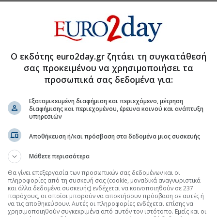
κητές στο Χρηματιστήριο
Data Center, το σενάριο για 1 GW
Ο εκδότης euro2day.gr ζητάει τη συγκατάθεσή
ανικών επενδύσεων 3,7 δισ. και 11
σας προκειμένου να χρησιμοποιήσει τα
προσωπικά σας δεδομένα για:
 της εταιρείας έγινε σε χρόνο-ρεκόρ
Εξατομικευμένη διαφήμιση και περιεχόμενο, μέτρηση
διαφήμισης και περιεχομένου, έρευνα κοινού και ανάπτυξη
υπηρεσιών
.gr στο Discover
Αποθήκευση ή/και πρόσβαση στα δεδομένα μιας συσκευής
Μάθετε περισσότερα
Θα γίνει επεξεργασία των προσωπικών σας δεδομένων και οι
πληροφορίες από τη συσκευή σας (cookie, μοναδικά αναγνωριστικά
και άλλα δεδομένα συσκευής) ενδέχεται να κοινοποιηθούν σε 237
παρόχους, οι οποίοι μπορούν να αποκτήσουν πρόσβαση σε αυτές ή
να τις αποθηκεύσουν. Αυτές οι πληροφορίες ενδέχεται επίσης να
χρησιμοποιηθούν συγκεκριμένα από αυτόν τον ιστότοπο. Εμείς και οι