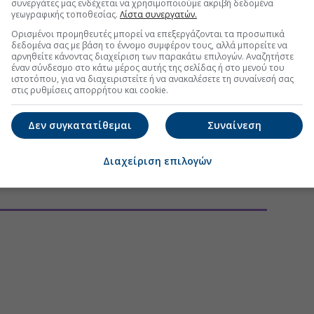
συνεργάτες μας ενδέχεται να χρησιμοποιούμε ακριβή δεδομένα
γεωγραφικής τοποθεσίας.
Λίστα συνεργατών.
Ορισμένοι προμηθευτές μπορεί να επεξεργάζονται τα προσωπικά
δεδομένα σας με βάση το έννομο συμφέρον τους, αλλά μπορείτε να
αρνηθείτε κάνοντας διαχείριση των παρακάτω επιλογών. Αναζητήστε
έναν σύνδεσμο στο κάτω μέρος αυτής της σελίδας ή στο μενού του
ιστοτόπου, για να διαχειριστείτε ή να ανακαλέσετε τη συναίνεσή σας
στις ρυθμίσεις απορρήτου και cookie.
Δεν συγκατατίθεμαι
Συναίνεση
Διαχείριση επιλογών