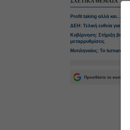
ΣΧΕΤΙΚΑ ΘΕΜΑΤΑ
Profit taking αλλά και… νι
ΔΕΗ: Τελική ευθεία για το 
Κυβέρνηση: Στήριξη βιομηχ
μεταρρυθμίσεις
Μυτιληναίος: Το turnaround
Προσθέστε το euro2day