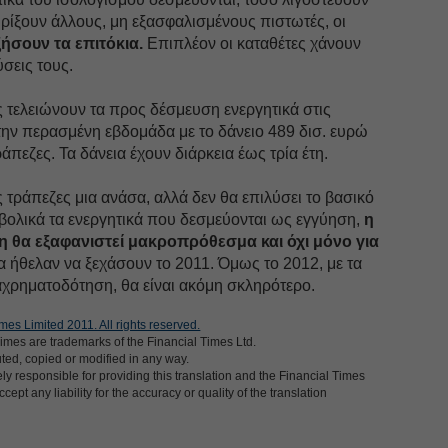
ρίξουν άλλους, μη εξασφαλισμένους πιστωτές, οι
ήσουν τα επιτόκια.
Επιπλέον οι καταθέτες χάνουν
ύσεις τους.
ως τελειώνουν τα προς δέσμευση ενεργητικά στις
ην περασμένη εβδομάδα με το δάνειο 489 δισ. ευρώ
πεζες. Τα δάνεια έχουν διάρκεια έως τρία έτη.
 τράπεζες μια ανάσα, αλλά δεν θα επιλύσει το βασικό
ρβολικά τα ενεργητικά που δεσμεύονται ως εγγύηση,
η
 θα εξαφανιστεί μακροπρόθεσμα και όχι μόνο για
α ήθελαν να ξεχάσουν το 2011. Όμως το 2012, με τα
αχρηματοδότηση, θα είναι ακόμη σκληρότερο.
mes Limited 2011. All rights reserved.
imes are trademarks of the Financial Times Ltd.
uted, copied or modified in any way.
ly responsible for providing this translation and the Financial Times
cept any liability for the accuracy or quality of the translation