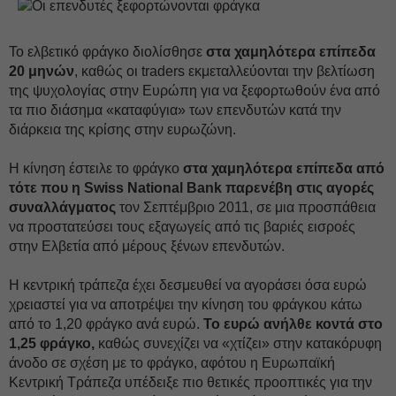
Το ελβετικό φράγκο διολίσθησε
στα χαμηλότερα επίπεδα
20 μηνών
, καθώς οι traders εκμεταλλεύονται την βελτίωση
της ψυχολογίας στην Ευρώπη για να ξεφορτωθούν ένα από
τα πιο διάσημα «καταφύγια» των επενδυτών κατά την
διάρκεια της κρίσης στην ευρωζώνη.
Η κίνηση έστειλε το φράγκο
στα χαμηλότερα επίπεδα από
τότε που η Swiss National Bank παρενέβη στις αγορές
συναλλάγματος
τον Σεπτέμβριο 2011, σε μια προσπάθεια
να προστατεύσει τους εξαγωγείς από τις βαριές εισροές
στην Ελβετία από μέρους ξένων επενδυτών.
Η κεντρική τράπεζα έχει δεσμευθεί να αγοράσει όσα ευρώ
χρειαστεί για να αποτρέψει την κίνηση του φράγκου κάτω
από το 1,20 φράγκο ανά ευρώ.
Το ευρώ ανήλθε κοντά στο
1,25 φράγκο,
καθώς συνεχίζει να «χτίζει» στην κατακόρυφη
άνοδο σε σχέση με το φράγκο, αφότου η Ευρωπαϊκή
Κεντρική Τράπεζα υπέδειξε πιο θετικές προοπτικές για την