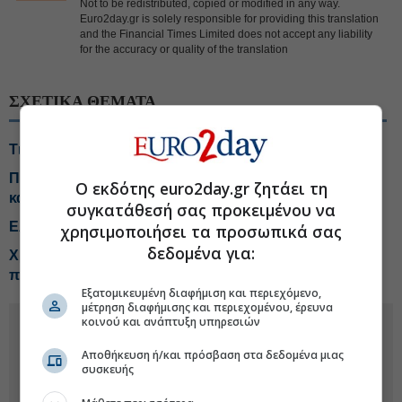
Not to be redistributed, copied or modified in any way.
Euro2day.gr is solely responsible for providing this translation
and the Financial Times Limited does not accept any liability
for the accuracy or quality of the translation
ΣΧΕΤΙΚΑ ΘΕΜΑΤΑ
Τι αλλάζει το χωροταξικό στις τουριστικές επενδύσεις
Πληθωρισμός 3,4% με ανατιμήσεις-φωτιά σε βενζίνη
Ο εκδότης euro2day.gr ζητάει τη
και πετρέλαιο κίνησης
συγκατάθεσή σας προκειμένου να
Ελεγχόμενες ρευστοποιήσεις στο χρηματιστήριο
χρησιμοποιήσει τα προσωπικά σας
δεδομένα για:
Χρηματιστήριο: Ποιες μετοχές και κλάδοι έχουν ακόμη
περιθώρια ανόδου
Εξατομικευμένη διαφήμιση και περιεχόμενο,
μέτρηση διαφήμισης και περιεχομένου, έρευνα
κοινού και ανάπτυξη υπηρεσιών
Αποθήκευση ή/και πρόσβαση στα δεδομένα μιας
συσκευής