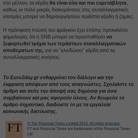
στο μέλλον, τα κέρδη
θα είναι όλο και πιο ευμετάβλητα,
καθώς οι πολύ μικρές διακυμάνσεις στις συναλλαγματικές
ισοτιμίες μπορεί να δημιουργήσουν τεράστια κέρδη ή ζημίες.
Η πρόσφατη πτώση του φράγκου έχει επίσης προκαλέσει
φημολογίες ότι η SNB μπορεί να προσπαθήσει
να
ξεφορτωθεί τμήμα των τεράστιων συναλλαγματικών
αποθεματων της,
για να "κλειδώσει" κέρδη από τις
συναλλαγματικές κινήσεις.
To Εuro2day.gr ενθαρρύνει τον διάλογο και την
έκφραση απόψεων από τους αναγνώστες. Σχολιάστε το
άρθρο και πείτε την άποψή σας δημόσια για όσα
συμβαίνουν και μας αφορούν όλους. Αν θεωρείτε το
άρθρο σημαντικό, διαδώστε το με τα εργαλεία
κοινωνικής δικτύωσης.
© The Financial Times Limited 2013. All rights reserved.
FT and Financial Times are trademarks of the Financial Times
Ltd.