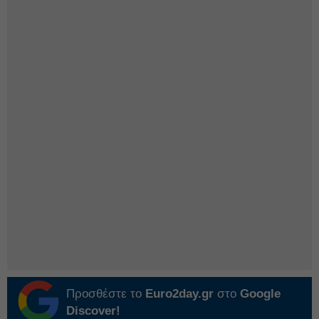
Προσθέστε το
Euro2day.gr
στο
Google
Discover!