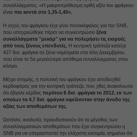
συναλλάγματος. «Η μακροπρόθεσμη ορθή αξία του φράγκου
είναι
πιο κοντά στο 1,35-1,40»,
Η ισχύς του φράγκου είχε γίνει πονοκέφαλος για την SNB,
που υποχρεώθηκε πέρσι να συγκεντρώσει
ξένα
συναλλάγματα "ρεκόρ" για να πολεμήσει τις εισροές
από τους ξένους επενδυτές.
Η κεντρική τράπεζα κατείχε
427 δισ. φράγκα σε ξένα νομίσματα στα τέλη Δεκεμβρίου,
που είναι το 5ο μεγαλύτερο απόθεμα συναλλαγματος στον
κόσμο.
Μέχρι στιγμής, η πολιτική του φράγκου έχει αποδειχθεί
κερδοφόρος για την κεντρική τράπεζα, που χθες ανακοίνωσε
ότι έβγαλε κέρδος
περίπου 6 δισ. φράγκα το 2012, εκ των
οποίων τα 4,7 δισ. φράγκα οφείλονταν στην άνοδο της
αξίας των αποθεμάτων της.
Ωστόσο, αναλυτές προειδοποιούν ότι το μέγεθος των
συναλλαγματικών αποθεμάτων που έχει συγκεντρώσει η
SNB για να υπερασπιστεί την ελάχιστη ισοτιμία, σημαίνει ότι