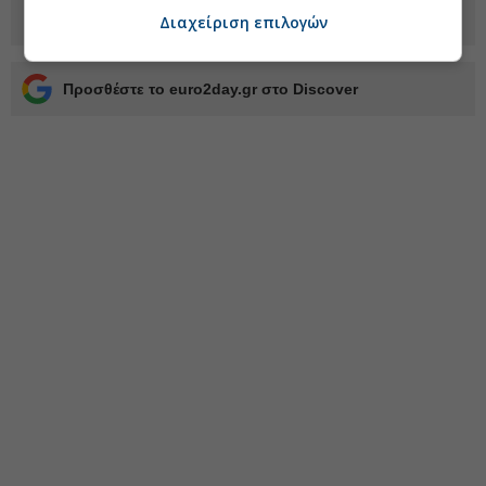
Διαχείριση επιλογών
Προσθέστε το euro2day.gr στο Discover