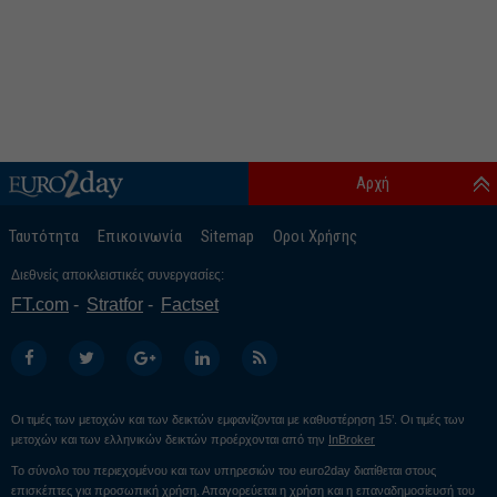
Αρχή
Ταυτότητα
Επικοινωνία
Sitemap
Οροι Χρήσης
Διεθνείς αποκλειστικές συνεργασίες:
FT.com
Stratfor
Factset
Οι τιμές των μετοχών και των δεικτών εμφανίζονται με καθυστέρηση 15’. Οι τιμές των
μετοχών και των ελληνικών δεικτών προέρχονται από την
InBroker
Το σύνολο του περιεχομένου και των υπηρεσιών του euro2day διατίθεται στους
επισκέπτες για προσωπική χρήση. Απαγορεύεται η χρήση και η επαναδημοσίευσή του