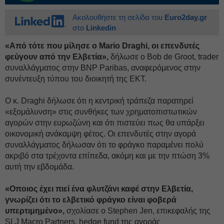
Ακολουθήστε τη σελίδα του
Euro2day.gr
στο
Linkedin
«Από τότε που μίλησε ο Mario Draghi, οι επενδυτές
φεύγουν από την Ελβετία»,
δήλωσε ο Bob de Groot, trader
συναλλάγματος στην BNP Paribas, αναφερόμενος στην
συνέντευξη τύπου του διοικητή της ΕΚΤ.
Ο κ. Draghi δήλωσε ότι η κεντρική τράπεζα παρατηρεί
«εξομάλυνση» στις συνθήκες των χρηματοπιστωτικών
αγορών στην ευρωζώνη και ότι πιστεύει πως θα υπάρξει
οικονομική ανάκαμψη φέτος. Οι επενδυτές στην αγορά
συναλλάγματος δήλωσαν ότι το φράγκο παραμένει πολύ
ακριβό στα τρέχοντα επίπεδα, ακόμη και με την πτώση 3%
αυτή την εβδομάδα.
«Οποιος έχει πιεί ένα φλυτζάνι καφέ στην Ελβετία,
γνωρίζει ότι το ελβετικό φράγκο είναι φοβερά
υπερτιμημένο»,
σχολίασε ο Stephen Jen, επικεφαλής της
SLJ Macro Partners, hedge fund της αγοράς