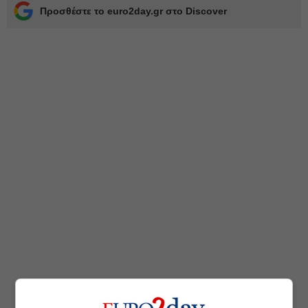
Προσθέστε το euro2day.gr στο Discover