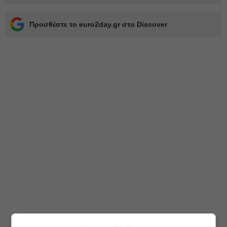
Προσθέστε το euro2day.gr στο Discover