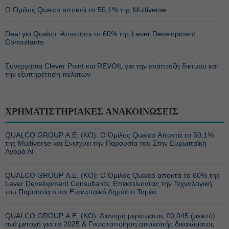
Ο Όμιλος Qualco αποκτά το 50,1% της Multiverse
Deal για Qualco: Απέκτησε το 60% της Lever Development
Consultants
Συνεργασία Clever Point και REVOIL για την ανάπτυξη δικτύου και
την εξυπηρέτηση πελατών
ΧΡΗΜΑΤΙΣΤΗΡΙΑΚΕΣ ΑΝΑΚΟΙΝΩΣΕΙΣ
QUALCO GROUP Α.Ε. (ΚΟ): Ο Όμιλος Qualco Αποκτά το 50,1%
της Multiverse και Ενισχύει την Παρουσία του Στην Ευρωπαϊκή
Αγορά ΑΙ
QUALCO GROUP Α.Ε. (ΚΟ): Ο Όμιλος Qualco αποκτά το 60% της
Lever Development Consultants, Επεκτείνοντας την Τεχνολογική
του Παρουσία στον Ευρωπαϊκό Δημόσιο Τομέα.
QUALCO GROUP Α.Ε. (ΚΟ): Διανομή μερίσματος €0,045 (μεικτό)
ανά μετοχή για το 2025 & Γνωστοποίηση αποκοπής δικαιώματος