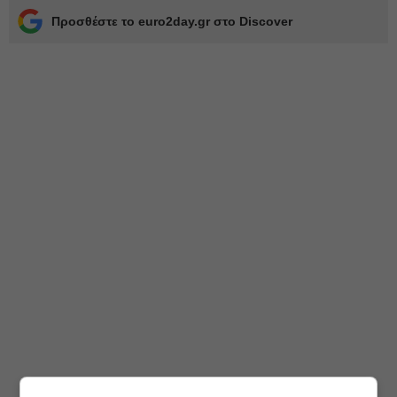
Προσθέστε το euro2day.gr στο Discover