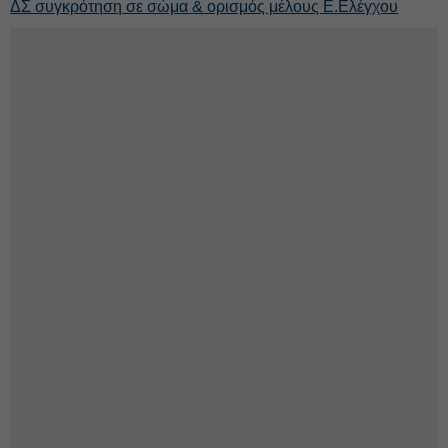
ΔΣ συγκρότηση σε σώμα & ορισμός μέλους Ε.Ελέγχου