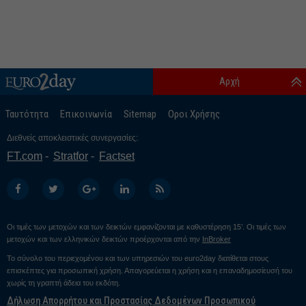
Αρχή
Ταυτότητα
Επικοινωνία
Sitemap
Οροι Χρήσης
Διεθνείς αποκλειστικές συνεργασίες:
FT.com
Stratfor
Factset
Οι τιμές των μετοχών και των δεικτών εμφανίζονται με καθυστέρηση 15’. Οι τιμές των
μετοχών και των ελληνικών δεικτών προέρχονται από την
InBroker
Το σύνολο του περιεχομένου και των υπηρεσιών του euro2day διατίθεται στους
επισκέπτες για προσωπική χρήση. Απαγορεύεται η χρήση και η επαναδημοσίευσή του
χωρίς τη γραπτή άδεια του εκδότη.
Δήλωση Απορρήτου και Προστασίας Δεδομένων Προσωπικού