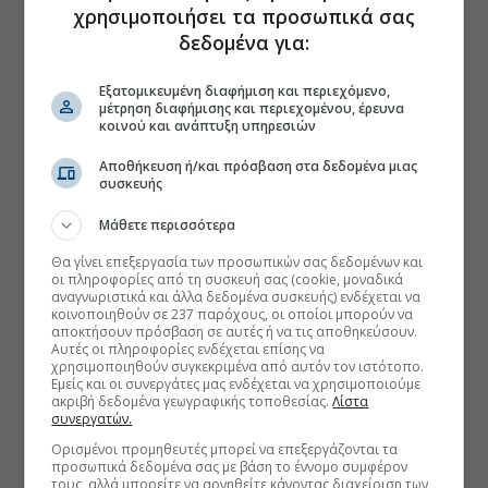
χρησιμοποιήσει τα προσωπικά σας
δεδομένα για:
Εξατομικευμένη διαφήμιση και περιεχόμενο,
μέτρηση διαφήμισης και περιεχομένου, έρευνα
κοινού και ανάπτυξη υπηρεσιών
Αποθήκευση ή/και πρόσβαση στα δεδομένα μιας
συσκευής
Μάθετε περισσότερα
Θα γίνει επεξεργασία των προσωπικών σας δεδομένων και
οι πληροφορίες από τη συσκευή σας (cookie, μοναδικά
αναγνωριστικά και άλλα δεδομένα συσκευής) ενδέχεται να
κοινοποιηθούν σε 237 παρόχους, οι οποίοι μπορούν να
αποκτήσουν πρόσβαση σε αυτές ή να τις αποθηκεύσουν.
Αυτές οι πληροφορίες ενδέχεται επίσης να
χρησιμοποιηθούν συγκεκριμένα από αυτόν τον ιστότοπο.
Εμείς και οι συνεργάτες μας ενδέχεται να χρησιμοποιούμε
ακριβή δεδομένα γεωγραφικής τοποθεσίας.
Λίστα
συνεργατών.
Ορισμένοι προμηθευτές μπορεί να επεξεργάζονται τα
προσωπικά δεδομένα σας με βάση το έννομο συμφέρον
τους, αλλά μπορείτε να αρνηθείτε κάνοντας διαχείριση των