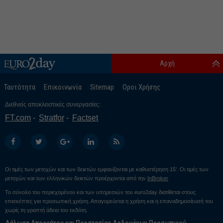
Αρχή
Ταυτότητα
Επικοινωνία
Sitemap
Οροι Χρήσης
Διεθνείς αποκλειστικές συνεργασίες:
FT.com
Stratfor
Factset
Οι τιμές των μετοχών και των δεικτών εμφανίζονται με καθυστέρηση 15’. Οι τιμές των
μετοχών και των ελληνικών δεικτών προέρχονται από την
InBroker
Το σύνολο του περιεχομένου και των υπηρεσιών του euro2day διατίθεται στους
επισκέπτες για προσωπική χρήση. Απαγορεύεται η χρήση και η επαναδημοσίευσή του
χωρίς τη γραπτή άδεια του εκδότη.