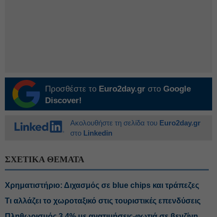
Προσθέστε το
Euro2day.gr
στο
Google
Discover!
Ακολουθήστε τη σελίδα του
Euro2day.gr
στο
Linkedin
ΣΧΕΤΙΚΑ ΘΕΜΑΤΑ
Χρηματιστήριο: Διχασμός σε blue chips και τράπεζες
Τι αλλάζει το χωροταξικό στις τουριστικές επενδύσεις
Πληθωρισμός 3,4% με ανατιμήσεις-φωτιά σε βενζίνη