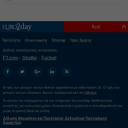
Αρχή
Ταυτότητα
Επικοινωνία
Sitemap
Οροι Χρήσης
Διεθνείς αποκλειστικές συνεργασίες:
FT.com
Stratfor
Factset
Οι τιμές των μετοχών και των δεικτών εμφανίζονται με καθυστέρηση 15’. Οι τιμές των
μετοχών και των ελληνικών δεικτών προέρχονται από την
InBroker
Το σύνολο του περιεχομένου και των υπηρεσιών του euro2day διατίθεται στους
επισκέπτες για προσωπική χρήση. Απαγορεύεται η χρήση και η επαναδημοσίευσή του
χωρίς τη γραπτή άδεια του εκδότη.
Δήλωση Απορρήτου και Προστασίας Δεδομένων Προσωπικού
Χαρακτήρα