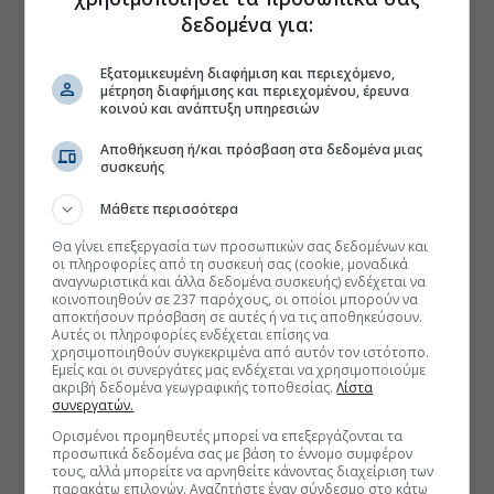
δεδομένα για:
Εξατομικευμένη διαφήμιση και περιεχόμενο,
μέτρηση διαφήμισης και περιεχομένου, έρευνα
κοινού και ανάπτυξη υπηρεσιών
Αποθήκευση ή/και πρόσβαση στα δεδομένα μιας
συσκευής
Μάθετε περισσότερα
Θα γίνει επεξεργασία των προσωπικών σας δεδομένων και
οι πληροφορίες από τη συσκευή σας (cookie, μοναδικά
αναγνωριστικά και άλλα δεδομένα συσκευής) ενδέχεται να
κοινοποιηθούν σε 237 παρόχους, οι οποίοι μπορούν να
αποκτήσουν πρόσβαση σε αυτές ή να τις αποθηκεύσουν.
Αυτές οι πληροφορίες ενδέχεται επίσης να
χρησιμοποιηθούν συγκεκριμένα από αυτόν τον ιστότοπο.
Εμείς και οι συνεργάτες μας ενδέχεται να χρησιμοποιούμε
ακριβή δεδομένα γεωγραφικής τοποθεσίας.
Λίστα
συνεργατών.
Ορισμένοι προμηθευτές μπορεί να επεξεργάζονται τα
προσωπικά δεδομένα σας με βάση το έννομο συμφέρον
τους, αλλά μπορείτε να αρνηθείτε κάνοντας διαχείριση των
παρακάτω επιλογών. Αναζητήστε έναν σύνδεσμο στο κάτω