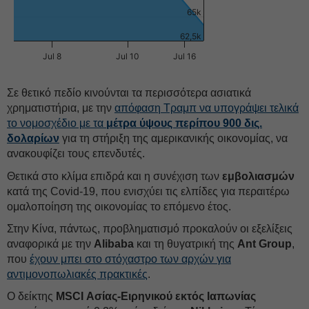
65k
62,5k
Jul 8
Jul 10
Jul 16
Σε θετικό πεδίο κινούνται τα περισσότερα ασιατικά
χρηματιστήρια, με την
απόφαση Τραμπ να υπογράψει τελικά
το νομοσχέδιο με τα
μέτρα ύψους περίπου 900 δις.
δολαρίων
για τη στήριξη της αμερικανικής οικονομίας, να
ανακουφίζει τους επενδυτές.
Θετικά στο κλίμα επιδρά και η συνέχιση των
εμβολιασμών
κατά της Covid-19, που ενισχύει τις ελπίδες για περαιτέρω
ομαλοποίηση της οικονομίας το επόμενο έτος.
Στην Κίνα, πάντως, προβληματισμό προκαλούν οι εξελίξεις
αναφορικά με την
Alibaba
και τη θυγατρική της
Ant Group
,
που
έχουν μπει στο στόχαστρο των αρχών για
αντιμονοπωλιακές πρακτικές
.
Ο δείκτης
MSCI Ασίας-Ειρηνικού εκτός Ιαπωνίας