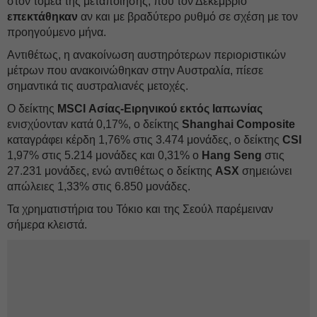
στον τομέα της μεταποίησης, που τον Δεκέμβριο
επεκτάθηκαν
αν και με βραδύτερο ρυθμό σε σχέση με τον
προηγούμενο μήνα.
Αντιθέτως, η ανακοίνωση αυστηρότερων περιοριστικών
μέτρων που ανακοινώθηκαν στην Αυστραλία, πίεσε
σημαντικά τις αυστραλιανές μετοχές.
Ο δείκτης
MSCI Ασίας-Ειρηνικού εκτός Ιαπωνίας
ενισχύονταν κατά 0,17%, ο δείκτης
Shanghai Composite
καταγράφει κέρδη 1,76% στις 3.474 μονάδες, ο δείκτης
CSI
1,97% στις 5.214 μονάδες και 0,31% ο
Hang Seng
στις
27.231 μονάδες, ενώ αντιθέτως ο δείκτης
ASX
σημειώνει
απώλειες 1,33% στις 6.850 μονάδες.
Τα χρηματιστήρια του Τόκιο και της Σεούλ παρέμειναν
σήμερα κλειστά.