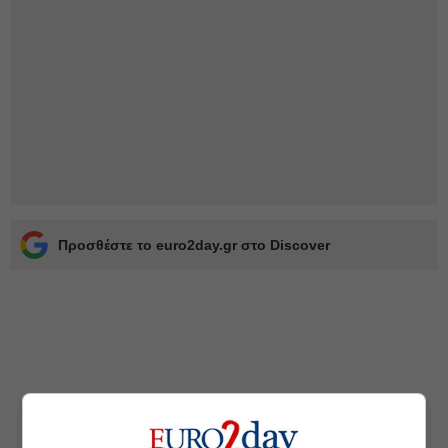
Προσθέστε το euro2day.gr στο Discover