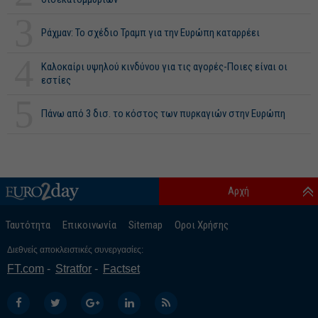
3
Ράχμαν: Το σχέδιο Τραμπ για την Ευρώπη καταρρέει
4
Καλοκαίρι υψηλού κινδύνου για τις αγορές-Ποιες είναι οι
εστίες
5
Πάνω από 3 δισ. το κόστος των πυρκαγιών στην Ευρώπη
Αρχή
Ταυτότητα
Επικοινωνία
Sitemap
Οροι Χρήσης
Διεθνείς αποκλειστικές συνεργασίες:
FT.com
Stratfor
Factset