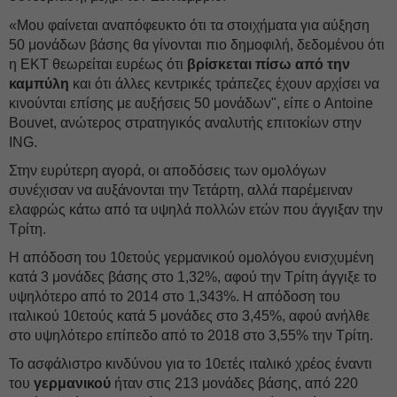
«Μου φαίνεται αναπόφευκτο ότι τα στοιχήματα για αύξηση
50 μονάδων βάσης θα γίνονται πιο δημοφιλή, δεδομένου ότι
η ΕΚΤ θεωρείται ευρέως ότι
βρίσκεται πίσω από την
καμπύλη
και ότι άλλες κεντρικές τράπεζες έχουν αρχίσει να
κινούνται επίσης με αυξήσεις 50 μονάδων", είπε ο Antoine
Bouvet, ανώτερος στρατηγικός αναλυτής επιτοκίων στην
ING.
Στην ευρύτερη αγορά, οι αποδόσεις των ομολόγων
συνέχισαν να αυξάνονται την Τετάρτη, αλλά παρέμειναν
ελαφρώς κάτω από τα υψηλά πολλών ετών που άγγιξαν την
Τρίτη.
Η απόδοση του 10ετούς γερμανικού ομολόγου ενισχυμένη
κατά 3 μονάδες βάσης στο 1,32%, αφού την Τρίτη άγγιξε το
υψηλότερο από το 2014 στο 1,343%. Η απόδοση του
ιταλικού 10ετούς κατά 5 μονάδες στο 3,45%, αφού ανήλθε
στο υψηλότερο επίπεδο από το 2018 στο 3,55% την Τρίτη.
Το ασφάλιστρο κινδύνου για το 10ετές ιταλικό χρέος έναντι
του
γερμανικού
ήταν στις 213 μονάδες βάσης, από 220