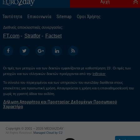
Αρχή
Ταυτότητα
Επικοινωνία
Sitemap
Οροι Χρήσης
Διεθνείς αποκλειστικές συνεργασίες:
FT.com
Stratfor
Factset
Οι τιμές των μετοχών και των δεικτών εμφανίζονται με καθυστέρηση 15’. Οι τιμές των
μετοχών και των ελληνικών δεικτών προέρχονται από την
InBroker
Το σύνολο του περιεχομένου και των υπηρεσιών του euro2day διατίθεται στους
επισκέπτες για προσωπική χρήση. Απαγορεύεται η χρήση και η επαναδημοσίευσή του
χωρίς τη γραπτή άδεια του εκδότη.
Δήλωση Απορρήτου και Προστασίας Δεδομένων Προσωπικού
Χαρακτήρα
Copyright © 2001 – 2026 MEDIA2DAY
All Rights Reserved.
Managed Cloud by C2