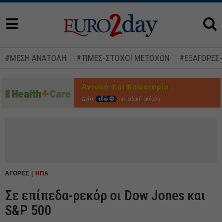
#ΜΕΣΗ ΑΝΑΤΟΛΗ
#ΤΙΜΕΣ-ΣΤΟΧΟΙ ΜΕΤΟΧΩΝ
#ΕΞΑΓΟΡΕΣ
Δείτε
εδώ
την ειδική έκδοση
ΑΓΟΡΕΣ
ΗΠΑ
Σε επίπεδα-ρεκόρ οι Dow Jones και
S&P 500