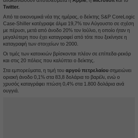
ανακοινώσουν αποτελέσματα η
Apple
, η
Microsoft
και το
Twitter.
Από τα οικονομικά νέα της ημέρας, ο δείκτης S&P CoreLogic
Case-Shiller κατέγραψε άλμα 19,7% τον Αύγουστο σε σχέση
με πέρυσι, μετά από άνοδο 20% τον Ιούλιο, η οποίο ήταν η
μεγαλύτερη που έχει καταγραφεί από τότε που ξεκίνησε η
καταγραφή των στοιχείων το 2000.
Οι τιμές των κατοικιών βρίσκονται πλέον σε επίπεδα-ρεκόρ
και στις 20 πόλεις που καλύπτει ο δείκτης.
Στα εμπορεύματα, η τιμή του
αργού πετρελαίου
σημειώνει
οριακή άνοδο 0,1% στα 83,8 δολάρια το βαρέλι, ενώ ο
χρυσός καταγράφει πτώση 0,4% στα 1.800 δολάρια ανά
ουγγιά.