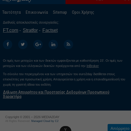
Ταυτότητα
Επικοινωνία
Sitemap
Οροι Χρήσης
Διεθνείς αποκλειστικές συνεργασίες:
FT.com
Stratfor
Factset
Οι τιμές των μετοχών και των δεικτών εμφανίζονται με καθυστέρηση 15’. Οι τιμές των
μετοχών και των ελληνικών δεικτών προέρχονται από την
InBroker
Το σύνολο του περιεχομένου και των υπηρεσιών του euro2day διατίθεται στους
επισκέπτες για προσωπική χρήση. Απαγορεύεται η χρήση και η επαναδημοσίευσή του
χωρίς τη γραπτή άδεια του εκδότη.
Δήλωση Απορρήτου και Προστασίας Δεδομένων Προσωπικού
Χαρακτήρα
Copyright © 2001 – 2026 MEDIA2DAY
All Rights Reserved.
Managed Cloud by C2
Απόρρητο
v