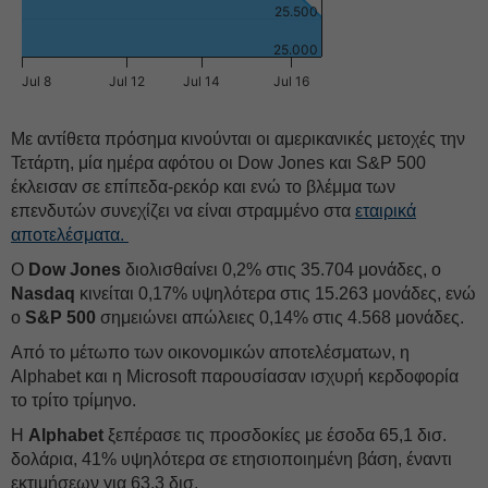
25.500
25.000
Jul 8
Jul 12
Jul 14
Jul 16
Με αντίθετα πρόσημα κινούνται οι αμερικανικές μετοχές την
Τετάρτη, μία ημέρα αφότου οι Dow Jones και S&P 500
έκλεισαν σε επίπεδα-ρεκόρ και ενώ το βλέμμα των
επενδυτών συνεχίζει να είναι στραμμένο στα
εταιρικά
αποτελέσματα.
Ο
Dow Jones
διολισθαίνει 0,2% στις 35.704 μονάδες, ο
Nasdaq
κινείται 0,17% υψηλότερα στις 15.263 μονάδες, ενώ
ο
S&P 500
σημειώνει απώλειες 0,14% στις 4.568 μονάδες.
Από το μέτωπο των οικονομικών αποτελέσματων, η
Alphabet και η Microsoft παρουσίασαν ισχυρή κερδοφορία
το τρίτο τρίμηνο.
Η
Alphabet
ξεπέρασε τις προσδοκίες με έσοδα 65,1 δισ.
δολάρια, 41% υψηλότερα σε ετησιοποιημένη βάση, έναντι
εκτιμήσεων για 63,3 δισ.