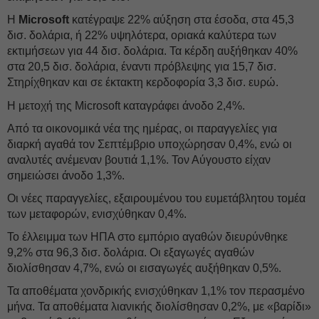
Η
Microsoft
κατέγραψε 22% αύξηση στα έσοδα, στα 45,3
δισ. δολάρια, ή 22% υψηλότερα, οριακά καλύτερα των
εκτιμήσεων για 44 δισ. δολάρια. Τα κέρδη αυξήθηκαν 40%
στα 20,5 δισ. δολάρια, έναντι πρόβλεψης για 15,7 δισ.
Στηρίχθηκαν και σε έκτακτη κερδοφορία 3,3 δισ. ευρώ.
Η μετοχή της Microsoft καταγράφει άνοδο 2,4%.
Από τα οικονομικά νέα της ημέρας, οι παραγγελίες για
διαρκή αγαθά τον Σεπτέμβριο υποχώρησαν 0,4%, ενώ οι
αναλυτές ανέμεναν βουτιά 1,1%. Τον Αύγουστο είχαν
σημειώσει άνοδο 1,3%.
Οι νέες παραγγελίες, εξαιρουμένου του ευμετάβλητου τομέα
των μεταφορών, ενισχύθηκαν 0,4%.
Το έλλειμμα των ΗΠΑ στο εμπόριο αγαθών διευρύνθηκε
9,2% στα 96,3 δισ. δολάρια. Οι εξαγωγές αγαθών
διολίσθησαν 4,7%, ενώ οι εισαγωγές αυξήθηκαν 0,5%.
Τα αποθέματα χονδρικής ενισχύθηκαν 1,1% τον περασμένο
μήνα. Τα αποθέματα λιανικής διολίσθησαν 0,2%, με «βαρίδι»