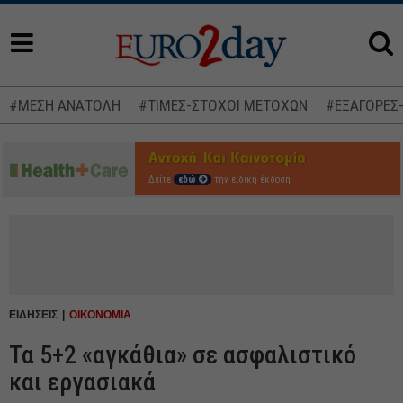
#ΜΕΣΗ ΑΝΑΤΟΛΗ
#ΤΙΜΕΣ-ΣΤΟΧΟΙ ΜΕΤΟΧΩΝ
#ΕΞΑΓΟΡΕΣ
Δείτε
εδώ
την ειδική έκδοση
ΕΙΔΗΣΕΙΣ
ΟΙΚΟΝΟΜΙΑ
Τα 5+2 «αγκάθια» σε ασφαλιστικό
και εργασιακά