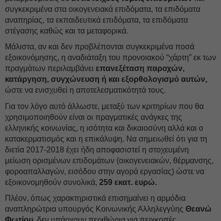
συγκεκριμένα στα οικογενειακά επιδόματα, τα επιδόματα
αναπηρίας, τα εκπαιδευτικά επιδόματα, τα επιδόματα
στέγασης καθώς και τα μεταφορικά.
Μάλιστα, αν και δεν προβλέπονται συγκεκριμένα ποσά
εξοικονόμησης, η αναδιάταξη του προνοιακού “χάρτη” εκ των
πραγμάτων περιλαμβάνει
επανεξέταση παροχών,
κατάργηση, συγχώνευση ή και εξορθολογισμό αυτών,
ώστε να ενισχυθεί η αποτελεσματικότητά τους.
Για τον λόγο αυτό άλλωστε, μεταξύ των κριτηρίων που θα
χρησιμοποιηθούν είναι οι πραγματικές ανάγκες της
ελληνικής κοινωνίας, η ισότητα και δικαιοσύνη αλλά και ο
κατακερματισμός και η επικάλυψη. Να σημειωθεί ότι για τη
διετία 2017-2018 έχει ήδη αποφασιστεί η στοχευμένη
μείωση ορισμένων επιδομάτων (οικογενειακών, θέρμανσης,
φοροαπαλλαγών, εισόδου στην αγορά εργασίας) ώστε να
εξοικονομηθούν συνολικά,
259 εκατ. ευρώ.
Πλέον, όπως χαρακτηριστικά επισημαίνει η αρμόδια
αναπληρώτρια υπουργός Κοινωνικής Αλληλεγγύης
Θεανώ
Φωτίου,
δεν υπάρχουν περιθώρια για περικοπές.