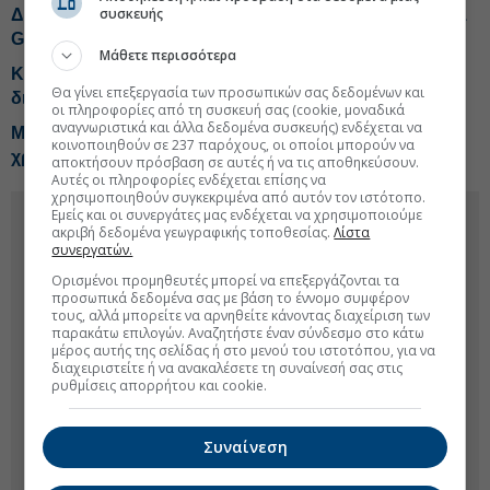
συσκευής
ΔΕΗ: Τελική ευθεία για το Data Center, το σενάριο για 1
GW
Μάθετε περισσότερα
Κυβέρνηση: Στήριξη βιομηχανικών επενδύσεων 3,7
Θα γίνει επεξεργασία των προσωπικών σας δεδομένων και
δισ. και 11 μεταρρυθμίσεις
οι πληροφορίες από τη συσκευή σας (cookie, μοναδικά
αναγνωριστικά και άλλα δεδομένα συσκευής) ενδέχεται να
Μυτιληναίος: Το turnaround της εταιρείας έγινε σε
κοινοποιηθούν σε 237 παρόχους, οι οποίοι μπορούν να
χρόνο-ρεκόρ
αποκτήσουν πρόσβαση σε αυτές ή να τις αποθηκεύσουν.
Αυτές οι πληροφορίες ενδέχεται επίσης να
χρησιμοποιηθούν συγκεκριμένα από αυτόν τον ιστότοπο.
Εμείς και οι συνεργάτες μας ενδέχεται να χρησιμοποιούμε
ακριβή δεδομένα γεωγραφικής τοποθεσίας.
Λίστα
συνεργατών.
Ορισμένοι προμηθευτές μπορεί να επεξεργάζονται τα
προσωπικά δεδομένα σας με βάση το έννομο συμφέρον
τους, αλλά μπορείτε να αρνηθείτε κάνοντας διαχείριση των
παρακάτω επιλογών. Αναζητήστε έναν σύνδεσμο στο κάτω
μέρος αυτής της σελίδας ή στο μενού του ιστοτόπου, για να
διαχειριστείτε ή να ανακαλέσετε τη συναίνεσή σας στις
ρυθμίσεις απορρήτου και cookie.
Συναίνεση