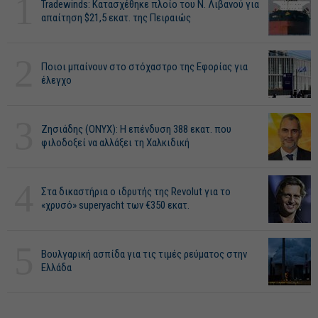
1
Tradewinds: Κατασχέθηκε πλοίο του Ν. Λιβανού για
απαίτηση $21,5 εκατ. της Πειραιώς
2
Ποιοι μπαίνουν στο στόχαστρο της Εφορίας για
έλεγχο
3
Ζησιάδης (ONYX): Η επένδυση 388 εκατ. που
φιλοδοξεί να αλλάξει τη Χαλκιδική
4
Στα δικαστήρια ο ιδρυτής της Revolut για το
«χρυσό» superyacht των €350 εκατ.
5
Βουλγαρική ασπίδα για τις τιμές ρεύματος στην
Ελλάδα