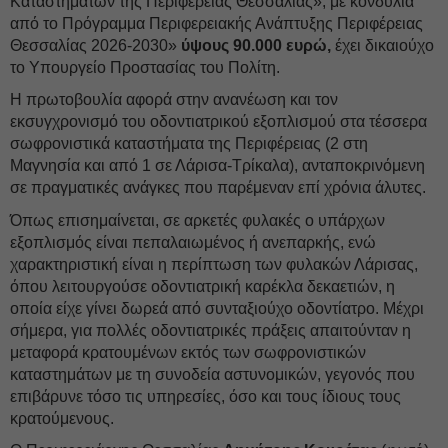
Καταστημάτων της Περιφέρειας Θεσσαλίας», με κονδύλια
από το Πρόγραμμα Περιφερειακής Ανάπτυξης Περιφέρειας
Θεσσαλίας 2026-2030»
ύψους 90.000 ευρώ,
έχει δικαιούχο
το Υπουργείο Προστασίας του Πολίτη.
Η πρωτοβουλία αφορά στην ανανέωση και τον
εκσυγχρονισμό του οδοντιατρικού εξοπλισμού στα τέσσερα
σωφρονιστικά καταστήματα της Περιφέρειας (2 στη
Μαγνησία και από 1 σε Λάρισα-Τρίκαλα), ανταποκρινόμενη
σε πραγματικές ανάγκες που παρέμεναν επί χρόνια άλυτες.
Όπως επισημαίνεται, σε αρκετές φυλακές ο υπάρχων
εξοπλισμός είναι πεπαλαιωμένος ή ανεπαρκής, ενώ
χαρακτηριστική είναι η περίπτωση των φυλακών Λάρισας,
όπου λειτουργούσε οδοντιατρική καρέκλα δεκαετιών, η
οποία είχε γίνει δωρεά από συνταξιούχο οδοντίατρο. Μέχρι
σήμερα, για πολλές οδοντιατρικές πράξεις απαιτούνταν η
μεταφορά κρατουμένων εκτός των σωφρονιστικών
καταστημάτων με τη συνοδεία αστυνομικών, γεγονός που
επιβάρυνε τόσο τις υπηρεσίες, όσο και τους ίδιους τους
κρατούμενους.