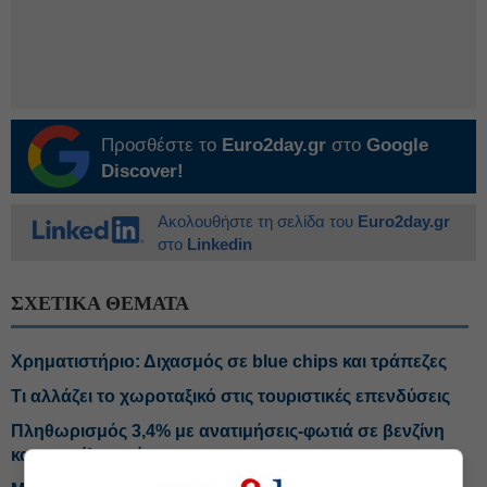
Προσθέστε το
Euro2day.gr
στο
Google
Discover!
Ακολουθήστε τη σελίδα του
Euro2day.gr
στο
Linkedin
ΣΧΕΤΙΚΑ ΘΕΜΑΤΑ
Χρηματιστήριο: Διχασμός σε blue chips και τράπεζες
Τι αλλάζει το χωροταξικό στις τουριστικές επενδύσεις
Πληθωρισμός 3,4% με ανατιμήσεις-φωτιά σε βενζίνη
και πετρέλαιο κίνησης