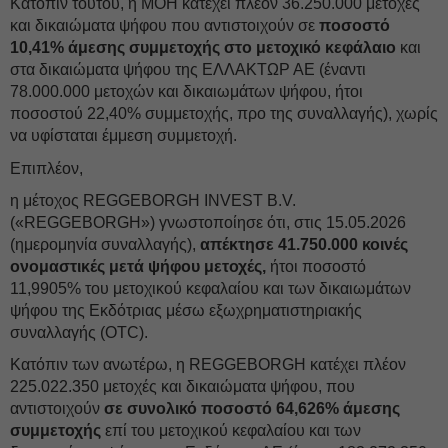
Κατόπιν τούτου, η ΜΟΗ κατέχει πλέον 36.250.000 μετοχές
και δικαιώματα ψήφου που αντιστοιχούν σε
ποσοστό
10,41% άμεσης συμμετοχής στο μετοχικό κεφάλαιο
και
στα δικαιώματα ψήφου της ΕΛΛΑΚΤΩΡ ΑΕ (έναντι
78.000.000 μετοχών και δικαιωμάτων ψήφου, ήτοι
ποσοστού 22,40% συμμετοχής, προ της συναλλαγής), χωρίς
να υφίσταται έμμεση συμμετοχή.
Επιπλέον,
η μέτοχος REGGEBORGH INVEST B.V.
(«REGGEBORGH») γνωστοποίησε ότι, στις 15.05.2026
(ημερομηνία συναλλαγής),
απέκτησε 41.750.000 κοινές
ονομαστικές μετά ψήφου μετοχές,
ήτοι ποσοστό
11,9905% του μετοχικού κεφαλαίου και των δικαιωμάτων
ψήφου της Εκδότριας μέσω εξωχρηματιστηριακής
συναλλαγής (OTC).
Κατόπιν των ανωτέρω, η REGGEBORGH κατέχει πλέον
225.022.350 μετοχές και δικαιώματα ψήφου, που
αντιστοιχούν
σε συνολικό ποσοστό 64,626% άμεσης
συμμετοχής
επί του μετοχικού κεφαλαίου και των