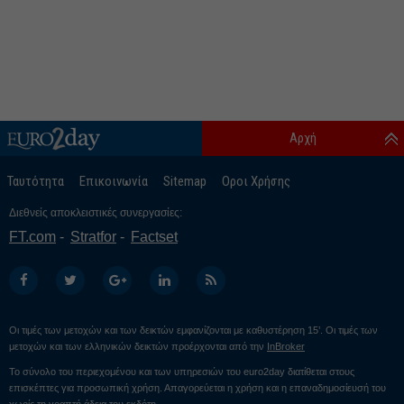
Αρχή
Ταυτότητα
Επικοινωνία
Sitemap
Οροι Χρήσης
Διεθνείς αποκλειστικές συνεργασίες:
FT.com
Stratfor
Factset
Οι τιμές των μετοχών και των δεικτών εμφανίζονται με καθυστέρηση 15’. Οι τιμές των
μετοχών και των ελληνικών δεικτών προέρχονται από την
InBroker
Το σύνολο του περιεχομένου και των υπηρεσιών του euro2day διατίθεται στους
επισκέπτες για προσωπική χρήση. Απαγορεύεται η χρήση και η επαναδημοσίευσή του