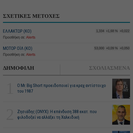
ΣΧΕΤΙΚΕΣ ΜΕΤΟΧΕΣ
ΕΛΛΑΚΤΩΡ (ΚΟ)
1,334
+1,68 %
+0,022
Προσθήκη σε:
Alerts
ΜΟΤΟΡ ΟΪΛ (ΚΟ)
53,000
+0,09 %
+0,050
Προσθήκη σε:
Alerts
ΔΗΜΟΦΙΛΗ
ΣΧΟΛΙΑΣΜΕΝΑ
1
O Mr. Big Short προειδοποιεί για κραχ αντίστοιχο
του 1987
2
Ζησιάδης (ONYX): Η επένδυση 388 εκατ. που
φιλοδοξεί να αλλάξει τη Χαλκιδική