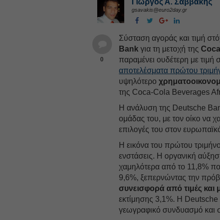
Γιώργος Α. Σαββάκης
gsavakis@euro2day.gr
Σύσταση αγοράς και τιμή στ
Bank
για τη μετοχή της
Coca
παραμένει ουδέτερη με τιμή σ
0
αποτελέσματα πρώτου τριμ
υψηλότερο
χρηματοοικονομ
της Coca-Cola Beverages Afr
Η ανάλυση της Deutsche Ba
ομάδας του, με τον οίκο να 
επιλογές του στον ευρωπαϊκ
Η εικόνα του πρώτου τριμήνου
ενστάσεις. Η οργανική αύξη
χαμηλότερα από το 11,8% που
9,6%, ξεπερνώντας την πρόβ
συνεισφορά από τιμές και
εκτίμησης 3,1%. Η Deutsche
γεωγραφικό συνδυασμό και σ