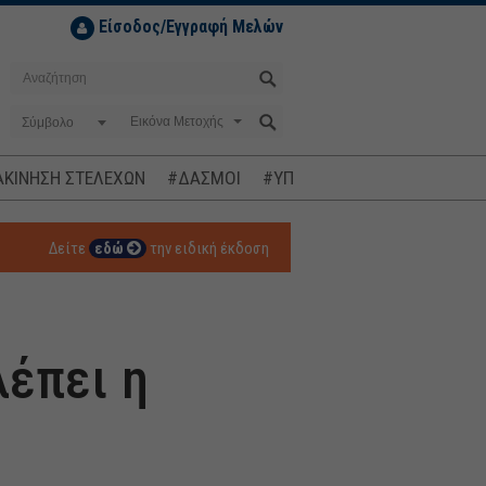
Είσοδος/Εγγραφή Μελών
Σύμβολο
ΚΙΝΗΣΗ ΣΤΕΛΕΧΩΝ
#ΔΑΣΜΟΙ
#ΥΠΟΚΛΟΠΕΣ
#ΠΛΗΘΩΡΙΣΜ
Δείτε
εδώ
την ειδική έκδοση
λέπει η