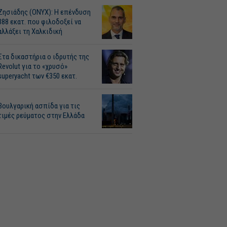
Ζησιάδης (ONYX): Η επένδυση
388 εκατ. που φιλοδοξεί να
αλλάξει τη Χαλκιδική
Στα δικαστήρια ο ιδρυτής της
Revolut για το «χρυσό»
superyacht των €350 εκατ.
Βουλγαρική ασπίδα για τις
τιμές ρεύματος στην Ελλάδα