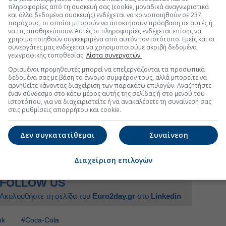
 αντίστοιχα.
Τα κέρδη ανά μετοχή εκτιμώνται στα €2,88
πληροφορίες από τη συσκευή σας (cookie, μοναδικά αναγνωριστικά
ε τον δείκτη P/E να υποχωρεί από 17,8 φορές το 2026
και άλλα δεδομένα συσκευής) ενδέχεται να κοινοποιηθούν σε 237
παρόχους, οι οποίοι μπορούν να αποκτήσουν πρόσβαση σε αυτές ή
να τις αποθηκεύσουν. Αυτές οι πληροφορίες ενδέχεται επίσης να
χρησιμοποιηθούν συγκεκριμένα από αυτόν τον ιστότοπο. Εμείς και οι
ίσκεται κυρίως στο πώς αποτιμούν
τη
συνεργάτες μας ενδέχεται να χρησιμοποιούμε ακριβή δεδομένα
iti βλέπει περιορισμένο περιθώριο ανόδου και
γεωγραφικής τοποθεσίας.
Λίστα συνεργατών.
του χρηματοοικονομικού κόστους. Η Deutsche Bank,
Ορισμένοι προμηθευτές μπορεί να επεξεργάζονται τα προσωπικά
δήποτε αδυναμία στη μετοχή λόγω των πρόσκαιρων
δεδομένα σας με βάση το έννομο συμφέρον τους, αλλά μπορείτε να
ι ευκαιρία τοποθέτησης, καθώς δεν αλλάζει η εικόνα
αρνηθείτε κάνοντας διαχείριση των παρακάτω επιλογών. Αναζητήστε
έναν σύνδεσμο στο κάτω μέρος αυτής της σελίδας ή στο μενού του
θα φανεί πλήρως η συνεισφορά της Coca-Cola
ιστοτόπου, για να διαχειριστείτε ή να ανακαλέσετε τη συναίνεσή σας
στις ρυθμίσεις απορρήτου και cookie.
Δεν συγκατατίθεμαι
Συναίνεση
uro2day.gr
στο
Google Discover!
 εξελίξεις με την υπογραφη εγκυρότητας του Euro2day.gr
Διαχείριση επιλογών
FOLLOW US
Ακολουθήστε τη σελίδα του
Euro2day.gr
στο
Linkedin
nk
#Coca-Cola