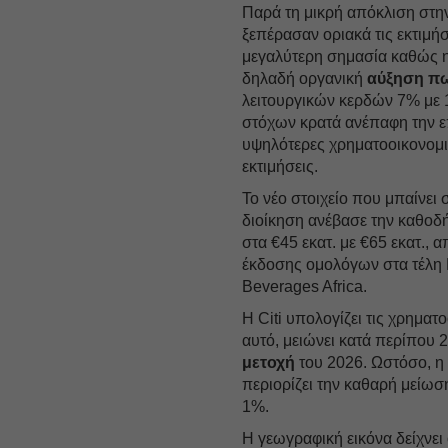
Παρά τη μικρή απόκλιση στη
ξεπέρασαν οριακά τις εκτιμή
μεγαλύτερη σημασία καθώς η 
δηλαδή οργανική
αύξηση π
λειτουργικών κερδών 7% με 
στόχων κρατά ανέπαφη την ε
υψηλότερες χρηματοοικονομι
εκτιμήσεις.
Το νέο στοιχείο που μπαίνει 
διοίκηση ανέβασε την καθοδή
στα €45 εκατ. με €65 εκατ., 
έκδοσης ομολόγων στα τέλη 
Beverages Africa.
Η Citi υπολογίζει τις χρηματ
αυτό, μειώνει κατά περίπου 
μετοχή
του 2026. Ωστόσο, η 
περιορίζει την καθαρή μείωσ
1%.
Η γεωγραφική εικόνα δείχνει