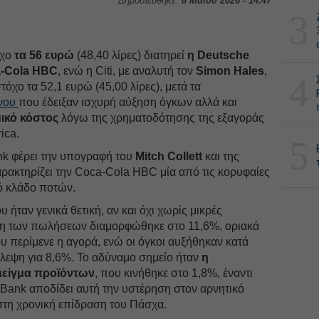
Δημοσιεύθηκε:
8 Μαΐου 2026 - 14:47
3
όχο
τα 56 ευρώ
(48,40 λίρες) διατηρεί
η Deutsche
-Cola HBC
, ενώ η Citi, με αναλυτή τον
Simon Hales
,
4
τόχο τα 52,1 ευρώ (45,00 λίρες), μετά τα
ήνου
που έδειξαν ισχυρή αύξηση όγκων αλλά και
ικό κόστος
λόγω της χρηματοδότησης της εξαγοράς
ica.
5
nk φέρει την υπογραφή του
Mitch Collett
και της
χαρακτηρίζει την Coca-Cola HBC μία από τις κορυφαίες
ό κλάδο ποτών.
 ήταν γενικά θετική, αν και όχι χωρίς μικρές
ση των πωλήσεων διαμορφώθηκε στο 11,6%, οριακά
 περίμενε η αγορά, ενώ οι όγκοι αυξήθηκαν κατά
λεψη για 8,6%. Το αδύναμο σημείο ήταν
η
 μείγμα προϊόντων
, που κινήθηκε στο 1,8%, έναντι
 Bank αποδίδει αυτή την υστέρηση στον αρνητικό
τη χρονική επίδραση του Πάσχα.