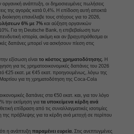
ν οργανική ανάπτυξη, οι δημοσιευμένες πωλήσεις
σεις της αγοράς κατά 0,4%. Η επίδοση αυτή αποκτά
διοίκηση επανέλαβε τους στόχους για το 2026,
ωλήσεων 6% με 7%
και αύξηση οργανικών
10%. Για τη Deutsche Bank, η επιβεβαίωση των
πενδυτική ιστορία, ακόμη και αν βραχυπρόθεσμα οι
κές δαπάνες μπορεί να ασκήσουν πίεση στις
στην εξίσωση είναι
το κόστος χρηματοδότησης
. Η
γηση για τις χρηματοοικονομικές δαπάνες του 2026
από €25 εκατ. με €45 εκατ. προηγουμένως, λόγω της
Μαρτίου για τη χρηματοδότηση της Coca-Cola
οοικονομικές δαπάνες στα €50 εκατ. και, για τον λόγο
2% την εκτίμηση για
τα υποκείμενα κέρδη ανά
θετική επίδραση από τις συναλλαγματικές ισοτιμίες
η της πρόβλεψης για τα κέρδη ανά μετοχή σε περίπου
 ότι η ανάπτυξη
παραμένει ευρεία
. Στις ανεπτυγμένες