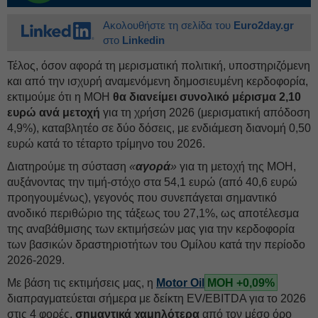
Ακολουθήστε τη σελίδα του
Euro2day.gr
στο
Linkedin
Τέλος, όσον αφορά τη μερισματική πολιτική, υποστηριζόμενη
και από την ισχυρή αναμενόμενη δημοσιευμένη κερδοφορία,
εκτιμούμε ότι η MOH
θα διανείμει συνολικό μέρισμα 2,10
ευρώ ανά μετοχή
για τη χρήση 2026 (μερισματική απόδοση
4,9%), καταβλητέο σε δύο δόσεις, με ενδιάμεση διανομή 0,50
ευρώ κατά το τέταρτο τρίμηνο του 2026.
Διατηρούμε τη σύσταση
«
αγορά
»
για τη μετοχή της MOH,
αυξάνοντας την τιμή-στόχο στα 54,1 ευρώ (από 40,6 ευρώ
προηγουμένως), γεγονός που συνεπάγεται σημαντικό
ανοδικό περιθώριο της τάξεως του 27,1%, ως αποτέλεσμα
της αναβάθμισης των εκτιμήσεών μας για την κερδοφορία
των βασικών δραστηριοτήτων του Ομίλου κατά την περίοδο
2026-2029.
Με βάση τις εκτιμήσεις μας, η
Motor Oil
ΜΟΗ +0,09%
διαπραγματεύεται σήμερα με δείκτη EV/EBITDA για το 2026
στις 4 φορές,
σημαντικά χαμηλότερα
από τον μέσο όρο