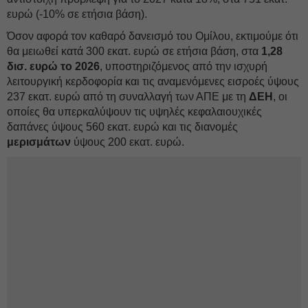
ευρώ (-10% σε ετήσια βάση).
Όσον αφορά τον καθαρό δανεισμό του Ομίλου, εκτιμούμε ότι
θα μειωθεί κατά 300 εκατ. ευρώ σε ετήσια βάση, στα
1,28
δισ. ευρώ το 2026
, υποστηριζόμενος από την ισχυρή
λειτουργική κερδοφορία και τις αναμενόμενες εισροές ύψους
237 εκατ. ευρώ από τη συναλλαγή των ΑΠΕ με τη
ΔEΗ
, οι
οποίες θα υπερκαλύψουν τις υψηλές κεφαλαιουχικές
δαπάνες ύψους 560 εκατ. ευρώ και τις διανομές
μερισμάτων
ύψους 200 εκατ. ευρώ.