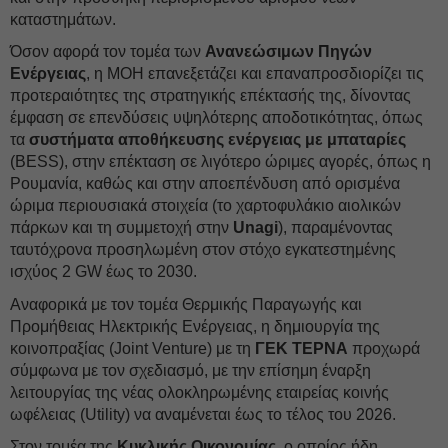
καταστημάτων.
Όσον αφορά τον τομέα των
Ανανεώσιμων Πηγών
Ενέργειας
, η MOH επανεξετάζει και επαναπροσδιορίζει τις
προτεραιότητες της στρατηγικής επέκτασής της, δίνοντας
έμφαση σε επενδύσεις υψηλότερης αποδοτικότητας, όπως
τα
συστήματα αποθήκευσης ενέργειας με μπαταρίες
(BESS), στην επέκταση σε λιγότερο ώριμες αγορές, όπως η
Ρουμανία, καθώς και στην αποεπένδυση από ορισμένα
ώριμα περιουσιακά στοιχεία (το χαρτοφυλάκιο αιολικών
πάρκων και τη συμμετοχή στην
Unagi
), παραμένοντας
ταυτόχρονα προσηλωμένη στον στόχο εγκατεστημένης
ισχύος 2 GW έως το 2030.
Αναφορικά με τον τομέα Θερμικής Παραγωγής και
Προμήθειας Ηλεκτρικής Ενέργειας, η δημιουργία της
κοινοπραξίας (Joint Venture) με τη
ΓΕΚ ΤΕΡΝΑ
προχωρά
σύμφωνα με τον σχεδιασμό, με την επίσημη έναρξη
λειτουργίας της νέας ολοκληρωμένης εταιρείας κοινής
ωφέλειας (Utility) να αναμένεται έως το τέλος του 2026.
Στον τομέα της
Κυκλικής Οικονομίας
, ο οποίος ήδη