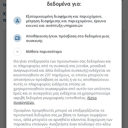
δεδομένα για:
τιμή-στόχος
Χρηματιστήριο: Ποιες μετοχές και κλάδοι έχουν ακόμη
Εξατομικευμένη διαφήμιση και περιεχόμενο,
περιθώρια ανόδου
μέτρηση διαφήμισης και περιεχομένου, έρευνα
κοινού και ανάπτυξη υπηρεσιών
Αποθήκευση ή/και πρόσβαση στα δεδομένα μιας
συσκευής
Μάθετε περισσότερα
Θα γίνει επεξεργασία των προσωπικών σας δεδομένων και
οι πληροφορίες από τη συσκευή σας (cookie, μοναδικά
αναγνωριστικά και άλλα δεδομένα συσκευής) ενδέχεται να
κοινοποιηθούν σε 237 παρόχους, οι οποίοι μπορούν να
αποκτήσουν πρόσβαση σε αυτές ή να τις αποθηκεύσουν.
Αυτές οι πληροφορίες ενδέχεται επίσης να
χρησιμοποιηθούν συγκεκριμένα από αυτόν τον ιστότοπο.
Εμείς και οι συνεργάτες μας ενδέχεται να χρησιμοποιούμε
ακριβή δεδομένα γεωγραφικής τοποθεσίας.
Λίστα
συνεργατών.
Ορισμένοι προμηθευτές μπορεί να επεξεργάζονται τα
προσωπικά δεδομένα σας με βάση το έννομο συμφέρον
τους, αλλά μπορείτε να αρνηθείτε κάνοντας διαχείριση των
παρακάτω επιλογών. Αναζητήστε έναν σύνδεσμο στο κάτω