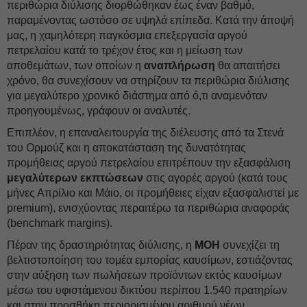
περιθώρια διύλισης διορθώθηκαν έως έναν βαθμό,
παραμένοντας ωστόσο σε υψηλά επίπεδα. Κατά την άποψή
μας, η χαμηλότερη παγκόσμια επεξεργασία αργού
πετρελαίου κατά το τρέχον έτος και η μείωση των
αποθεμάτων, των οποίων η
αναπλήρωση
θα απαιτήσει
χρόνο, θα συνεχίσουν να στηρίζουν τα περιθώρια διύλισης
για μεγαλύτερο χρονικό διάστημα από ό,τι αναμενόταν
προηγουμένως, γράφουν οι αναλυτές.
Επιπλέον, η επαναλειτουργία της διέλευσης από τα Στενά
του Ορμούζ και η αποκατάσταση της δυνατότητας
προμήθειας αργού πετρελαίου επιτρέπουν την εξασφάλιση
μεγαλύτερων εκπτώσεων
στις αγορές αργού (κατά τους
μήνες Απρίλιο και Μάιο, οι προμήθειες είχαν εξασφαλιστεί με
premium), ενισχύοντας περαιτέρω τα περιθώρια αναφοράς
(benchmark margins).
Πέραν της δραστηριότητας διύλισης, η
MOH
συνεχίζει τη
βελτιστοποίηση του τομέα εμπορίας καυσίμων, εστιάζοντας
στην αύξηση των πωλήσεων προϊόντων εκτός καυσίμων
μέσω του υφιστάμενου δικτύου περίπου 1.540 πρατηρίων
και στην προσθήκη περιορισμένου αριθμού νέων