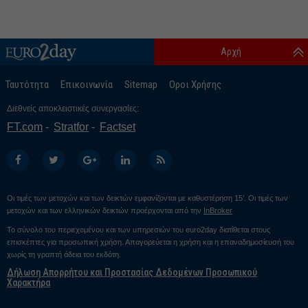
Αρχή
Ταυτότητα
Επικοινωνία
Sitemap
Οροι Χρήσης
Διεθνείς αποκλειστικές συνεργασίες:
FT.com
Stratfor
Factset
Οι τιμές των μετοχών και των δεικτών εμφανίζονται με καθυστέρηση 15’. Οι τιμές των
μετοχών και των ελληνικών δεικτών προέρχονται από την
InBroker
Το σύνολο του περιεχομένου και των υπηρεσιών του euro2day διατίθεται στους
επισκέπτες για προσωπική χρήση. Απαγορεύεται η χρήση και η επαναδημοσίευσή του
χωρίς τη γραπτή άδεια του εκδότη.
Δήλωση Απορρήτου και Προστασίας Δεδομένων Προσωπικού
Χαρακτήρα