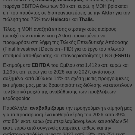
παράγει EBITDA άνω των 50 εκατ. ευρώ, η MOH βρίσκεται
επί του παρόντος σε διαπραγματεύσεις με την
Aktor
για την
πώληση του 75% των
Helector
και
Thalis
.
Τέλος, η MOH αναζητά επίσης στρατηγικούς εταίρους
(μεταξύ των οποίων και η Aktor) προκειμένου να
προχωρήσει στη λήψη της Τελικής Επενδυτικής Απόφασης
(Final Investment Decision - FID) για το έργο του πλωτού
σταθμού αποθήκευσης και επαναεριοποίησης LNG (
FSRU
).
Εκτιμούμε τα
EBITDA
του Ομίλου στα 1.412 εκατ. ευρώ και
1.295 εκατ. ευρώ για το 2026 και το 2027, αντίστοιχα,
αυξημένα κατά 30% και 14% σε σχέση με τις προηγούμενες
εκτιμήσεις μας, με τις δραστηριότητες διύλισης να αποτελούν
τον βασικό μοχλό της αναβάθμισης των προβλέψεων
κερδοφορίας.
Παράλληλα,
αναβαθμίζουμε
την προηγούμενη εκτίμησή μας
για τα προσαρμοσμένα καθαρά κέρδη του 2026 κατά 39%,
στα 834 εκατ. ευρώ (συμπεριλαμβανομένων και εσόδων 54
εκατ. ευρώ από συγγενείς εταιρείες), καθώς και την
αντίστοιχη πρόβλεψη για το 2027 κατά 18%, στα 751 εκατ.