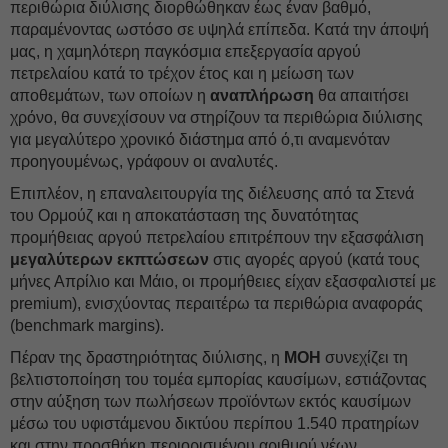
περιθώρια διύλισης διορθώθηκαν έως έναν βαθμό,
παραμένοντας ωστόσο σε υψηλά επίπεδα. Κατά την άποψή
μας, η χαμηλότερη παγκόσμια επεξεργασία αργού
πετρελαίου κατά το τρέχον έτος και η μείωση των
αποθεμάτων, των οποίων η
αναπλήρωση
θα απαιτήσει
χρόνο, θα συνεχίσουν να στηρίζουν τα περιθώρια διύλισης
για μεγαλύτερο χρονικό διάστημα από ό,τι αναμενόταν
προηγουμένως, γράφουν οι αναλυτές.
Επιπλέον, η επαναλειτουργία της διέλευσης από τα Στενά
του Ορμούζ και η αποκατάσταση της δυνατότητας
προμήθειας αργού πετρελαίου επιτρέπουν την εξασφάλιση
μεγαλύτερων εκπτώσεων
στις αγορές αργού (κατά τους
μήνες Απρίλιο και Μάιο, οι προμήθειες είχαν εξασφαλιστεί με
premium), ενισχύοντας περαιτέρω τα περιθώρια αναφοράς
(benchmark margins).
Πέραν της δραστηριότητας διύλισης, η
MOH
συνεχίζει τη
βελτιστοποίηση του τομέα εμπορίας καυσίμων, εστιάζοντας
στην αύξηση των πωλήσεων προϊόντων εκτός καυσίμων
μέσω του υφιστάμενου δικτύου περίπου 1.540 πρατηρίων
και στην προσθήκη περιορισμένου αριθμού νέων