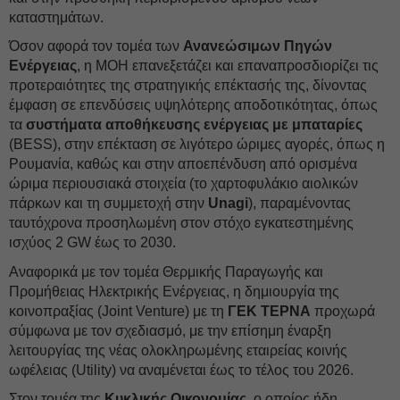
καταστημάτων.
Όσον αφορά τον τομέα των
Ανανεώσιμων Πηγών
Ενέργειας
, η MOH επανεξετάζει και επαναπροσδιορίζει τις
προτεραιότητες της στρατηγικής επέκτασής της, δίνοντας
έμφαση σε επενδύσεις υψηλότερης αποδοτικότητας, όπως
τα
συστήματα αποθήκευσης ενέργειας με μπαταρίες
(BESS), στην επέκταση σε λιγότερο ώριμες αγορές, όπως η
Ρουμανία, καθώς και στην αποεπένδυση από ορισμένα
ώριμα περιουσιακά στοιχεία (το χαρτοφυλάκιο αιολικών
πάρκων και τη συμμετοχή στην
Unagi
), παραμένοντας
ταυτόχρονα προσηλωμένη στον στόχο εγκατεστημένης
ισχύος 2 GW έως το 2030.
Αναφορικά με τον τομέα Θερμικής Παραγωγής και
Προμήθειας Ηλεκτρικής Ενέργειας, η δημιουργία της
κοινοπραξίας (Joint Venture) με τη
ΓΕΚ ΤΕΡΝΑ
προχωρά
σύμφωνα με τον σχεδιασμό, με την επίσημη έναρξη
λειτουργίας της νέας ολοκληρωμένης εταιρείας κοινής
ωφέλειας (Utility) να αναμένεται έως το τέλος του 2026.
Στον τομέα της
Κυκλικής Οικονομίας
, ο οποίος ήδη