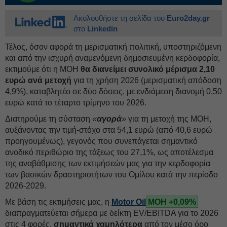
Ακολουθήστε τη σελίδα του
Euro2day.gr
στο
Linkedin
Τέλος, όσον αφορά τη μερισματική πολιτική, υποστηριζόμενη
και από την ισχυρή αναμενόμενη δημοσιευμένη κερδοφορία,
εκτιμούμε ότι η MOH
θα διανείμει συνολικό μέρισμα 2,10
ευρώ ανά μετοχή
για τη χρήση 2026 (μερισματική απόδοση
4,9%), καταβλητέο σε δύο δόσεις, με ενδιάμεση διανομή 0,50
ευρώ κατά το τέταρτο τρίμηνο του 2026.
Διατηρούμε τη σύσταση
«
αγορά
»
για τη μετοχή της MOH,
αυξάνοντας την τιμή-στόχο στα 54,1 ευρώ (από 40,6 ευρώ
προηγουμένως), γεγονός που συνεπάγεται σημαντικό
ανοδικό περιθώριο της τάξεως του 27,1%, ως αποτέλεσμα
της αναβάθμισης των εκτιμήσεών μας για την κερδοφορία
των βασικών δραστηριοτήτων του Ομίλου κατά την περίοδο
2026-2029.
Με βάση τις εκτιμήσεις μας, η
Motor Oil
ΜΟΗ +0,09%
διαπραγματεύεται σήμερα με δείκτη EV/EBITDA για το 2026
στις 4 φορές,
σημαντικά χαμηλότερα
από τον μέσο όρο