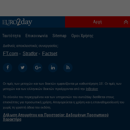
Αρχή
Ταυτότητα
Επικοινωνία
Sitemap
Οροι Χρήσης
Διεθνείς αποκλειστικές συνεργασίες:
FT.com
Stratfor
Factset
Οι τιμές των μετοχών και των δεικτών εμφανίζονται με καθυστέρηση 15’. Οι τιμές των
μετοχών και των ελληνικών δεικτών προέρχονται από την
InBroker
Το σύνολο του περιεχομένου και των υπηρεσιών του euro2day διατίθεται στους
επισκέπτες για προσωπική χρήση. Απαγορεύεται η χρήση και η επαναδημοσίευσή του
χωρίς τη γραπτή άδεια του εκδότη.
Δήλωση Απορρήτου και Προστασίας Δεδομένων Προσωπικού
Χαρακτήρα