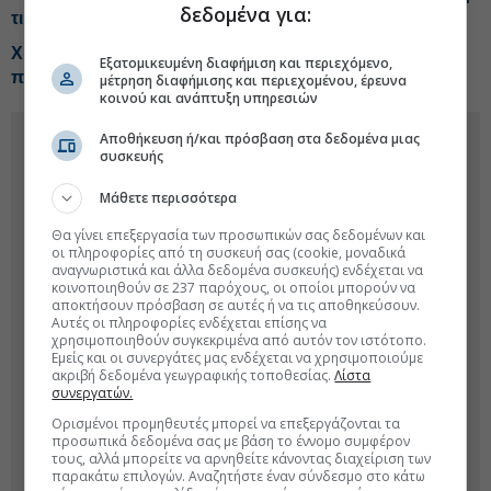
δεδομένα για:
τιμή-στόχος
Χρηματιστήριο: Ποιες μετοχές και κλάδοι έχουν ακόμη
Εξατομικευμένη διαφήμιση και περιεχόμενο,
περιθώρια ανόδου
μέτρηση διαφήμισης και περιεχομένου, έρευνα
κοινού και ανάπτυξη υπηρεσιών
Αποθήκευση ή/και πρόσβαση στα δεδομένα μιας
συσκευής
Μάθετε περισσότερα
Θα γίνει επεξεργασία των προσωπικών σας δεδομένων και
οι πληροφορίες από τη συσκευή σας (cookie, μοναδικά
αναγνωριστικά και άλλα δεδομένα συσκευής) ενδέχεται να
κοινοποιηθούν σε 237 παρόχους, οι οποίοι μπορούν να
αποκτήσουν πρόσβαση σε αυτές ή να τις αποθηκεύσουν.
Αυτές οι πληροφορίες ενδέχεται επίσης να
χρησιμοποιηθούν συγκεκριμένα από αυτόν τον ιστότοπο.
Εμείς και οι συνεργάτες μας ενδέχεται να χρησιμοποιούμε
ακριβή δεδομένα γεωγραφικής τοποθεσίας.
Λίστα
συνεργατών.
Ορισμένοι προμηθευτές μπορεί να επεξεργάζονται τα
προσωπικά δεδομένα σας με βάση το έννομο συμφέρον
τους, αλλά μπορείτε να αρνηθείτε κάνοντας διαχείριση των
παρακάτω επιλογών. Αναζητήστε έναν σύνδεσμο στο κάτω