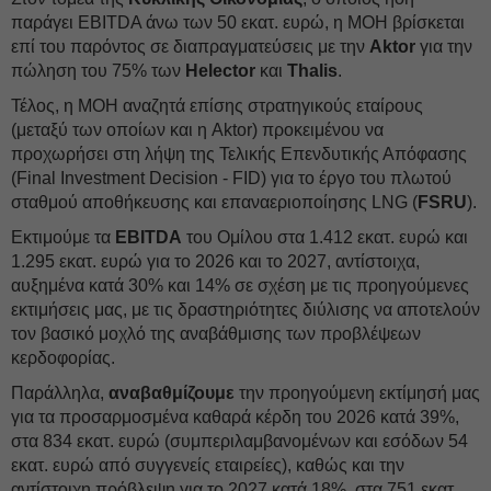
παράγει EBITDA άνω των 50 εκατ. ευρώ, η MOH βρίσκεται
επί του παρόντος σε διαπραγματεύσεις με την
Aktor
για την
πώληση του 75% των
Helector
και
Thalis
.
Τέλος, η MOH αναζητά επίσης στρατηγικούς εταίρους
(μεταξύ των οποίων και η Aktor) προκειμένου να
προχωρήσει στη λήψη της Τελικής Επενδυτικής Απόφασης
(Final Investment Decision - FID) για το έργο του πλωτού
σταθμού αποθήκευσης και επαναεριοποίησης LNG (
FSRU
).
Εκτιμούμε τα
EBITDA
του Ομίλου στα 1.412 εκατ. ευρώ και
1.295 εκατ. ευρώ για το 2026 και το 2027, αντίστοιχα,
αυξημένα κατά 30% και 14% σε σχέση με τις προηγούμενες
εκτιμήσεις μας, με τις δραστηριότητες διύλισης να αποτελούν
τον βασικό μοχλό της αναβάθμισης των προβλέψεων
κερδοφορίας.
Παράλληλα,
αναβαθμίζουμε
την προηγούμενη εκτίμησή μας
για τα προσαρμοσμένα καθαρά κέρδη του 2026 κατά 39%,
στα 834 εκατ. ευρώ (συμπεριλαμβανομένων και εσόδων 54
εκατ. ευρώ από συγγενείς εταιρείες), καθώς και την
αντίστοιχη πρόβλεψη για το 2027 κατά 18%, στα 751 εκατ.