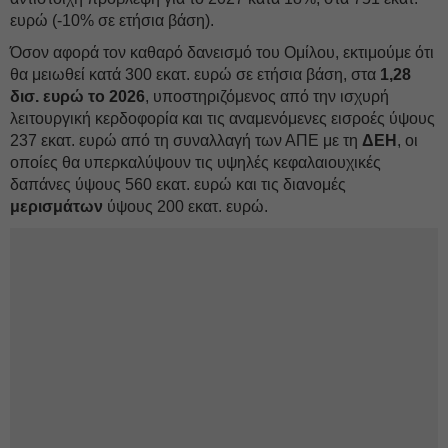
ευρώ (-10% σε ετήσια βάση).
Όσον αφορά τον καθαρό δανεισμό του Ομίλου, εκτιμούμε ότι
θα μειωθεί κατά 300 εκατ. ευρώ σε ετήσια βάση, στα
1,28
δισ. ευρώ το 2026
, υποστηριζόμενος από την ισχυρή
λειτουργική κερδοφορία και τις αναμενόμενες εισροές ύψους
237 εκατ. ευρώ από τη συναλλαγή των ΑΠΕ με τη
ΔEΗ
, οι
οποίες θα υπερκαλύψουν τις υψηλές κεφαλαιουχικές
δαπάνες ύψους 560 εκατ. ευρώ και τις διανομές
μερισμάτων
ύψους 200 εκατ. ευρώ.