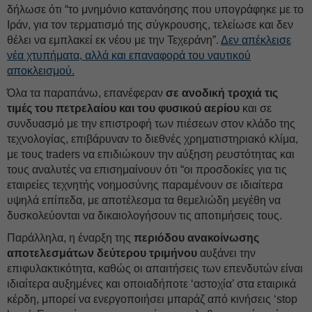
δήλωσε ότι “το μνημόνιο κατανόησης που υπογράφηκε με το
Ιράν, για τον τερματισμό της σύγκρουσης, τελείωσε και δεν
θέλει να εμπλακεί εκ νέου με την Τεχεράνη”.
Δεν απέκλεισε
νέα χτυπήματα, αλλά και επαναφορά του ναυτικού
αποκλεισμού.
Όλα τα παραπάνω, επανέφεραν
σε ανοδική τροχιά τις
τιμές του πετρελαίου και του φυσικού αερίου
και σε
συνδυασμό με την επιστροφή των πιέσεων στον κλάδο της
τεχνολογίας, επιβάρυναν το διεθνές χρηματιστηριακό κλίμα,
με τους traders να επιδιώκουν την αύξηση ρευστότητας και
τους αναλυτές να επισημαίνουν ότι “οι προσδοκίες για τις
εταιρείες τεχνητής νοημοσύνης παραμένουν σε ιδιαίτερα
υψηλά επίπεδα, με αποτέλεσμα τα θεμελιώδη μεγέθη να
δυσκολεύονται να δικαιολογήσουν τις αποτιμήσεις τους.
Παράλληλα, η έναρξη της
περιόδου ανακοίνωσης
αποτελεσμάτων δεύτερου τριμήνου
αυξάνει την
επιφυλακτικότητα, καθώς οι απαιτήσεις των επενδυτών είναι
ιδιαίτερα αυξημένες και οποιαδήποτε ‘αστοχία’ στα εταιρικά
κέρδη, μπορεί να ενεργοποιήσει μπαράζ από κινήσεις ‘stop