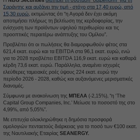
Η
NBG Securities
διατηρεί τη σύσταση “outperform” για τη
Σαράντης και αυξάνει την τιμή - στόχο στα 17,40 ευρώ, από
15,30 ευρώ
, εκτιμώντας ότι “η Αγορά δεν έχει ακόμη
αποτιμήσει πλήρως τη βελτίωση της κερδοφορίας, την
ενίσχυση των προϊόντων υψηλού περιθωρίου και τις
προοπτικές περαιτέρω ανάπτυξης του Ομίλου”.
Προβλέπει ότι οι πωλήσεις θα διαμορφωθούν φέτος στα
621,4 εκατ. ευρώ και τα EBITDA στα 96,1 εκατ. ευρώ, ενώ
για το 2028 προβλέπει EBITDA 116,9 εκατ. ευρώ και καθαρά
κέρδη 73,6 εκατ. ευρώ. Παράλληλα, αναμένει ισχυρές
ελεύθερες ταμειακές ροές ύψους 224 εκατ. ευρώ την
περίοδο 2026 - 2028, καθώς και αυξανόμενες μερισματικές
διανομές.
Σύμφωνα με ανακοίνωση της
ΜΠΕΛΑ
(-2,15%), “η ‘The
Capital Group Companies, Inc.’ Μείωσε το ποσοστό της στο
4,99%, από 5,05%”.
Με επιτυχία ολοκληρώθηκε η δημόσια προσφορά
ομολογιών πενταετούς διάρκειας για το ποσό των €100 εκατ.
της Ναυτιλιακής Εταιρίας
SEANERGY.