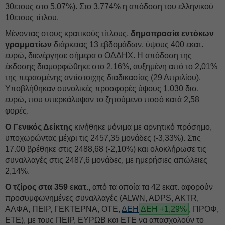
30ετους στο 5,07%). Στο 3,774% η απόδοση του ελληνικού
10ετους τίτλου.
Μένοντας στους κρατικούς τίτλους,
δημοπρασία εντόκων
γραμματίων
διάρκειας 13 εβδομάδων, ύψους 400 εκατ.
ευρώ, διενέργησε σήμερα ο ΟΔΔΗΧ. Η απόδοση της
έκδοσης διαμορφώθηκε στο 2,16%, αυξημένη από το 2,01%
της περασμένης αντίστοιχης διαδικασίας (29 Απριλίου).
Υποβλήθηκαν συνολικές προσφορές ύψους 1,030 δισ.
ευρώ, που υπερκάλυψαν το ζητούμενο ποσό κατά 2,58
φορές.
Ο Γενικός Δείκτης
κινήθηκε μόνιμα με αρνητικό πρόσημο,
υποχωρώντας μέχρι τις 2457,35 μονάδες (-3,33%). Στις
17.00 βρέθηκε στις 2488,68 (-2,10%) και ολοκλήρωσε τις
συναλλαγές στις 2487,6 μονάδες, με ημερήσιες απώλειες
2,14%.
Ο τζίρος στα 359 εκατ.,
από τα οποία τα 42 εκατ. αφορούν
προσυμφωνημένες συναλλαγές (ALWN, ADPS, AKTR,
ΑΛΦΑ, ΠΕΙΡ, ΓΕΚΤΕΡΝΑ, ΟΤΕ,
ΔΕΗ
ΔΕΗ +1,29%
, ΠΡΟΦ,
ΕΤΕ), με τους ΠΕΙΡ, ΕΥΡΩΒ και ΕΤΕ να απασχολούν το