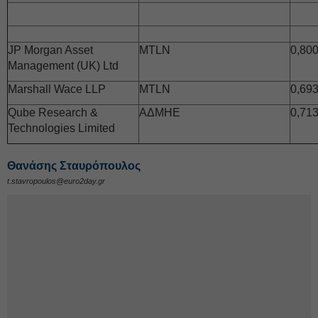
JP Morgan Asset
MTLN
0,
80
Management (UK) Ltd
Marshall Wace LLP
MTLN
0,
69
Qube Research &
ΑΔΜΗΕ
0,71
Technologies Limited
Θανάσης Σταυρόπουλος
t.stavropoulos@euro2day.gr