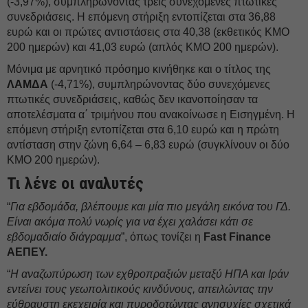
(-3,97%), συμπληρώνοντας τρεις συνεχόμενες πτωτικές
συνεδριάσεις. Η επόμενη στήριξη εντοπίζεται στα 36,88
ευρώ και οι πρώτες αντιστάσεις στα 40,38 (εκθετικός ΚΜΟ
200 ημερών) και 41,03 ευρώ (απλός ΚΜΟ 200 ημερών).
Μόνιμα με αρνητικό πρόσημο κινήθηκε και ο τίτλος της
ΛΑΜΔΑ
(-4,71%), συμπληρώνοντας δύο συνεχόμενες
πτωτικές συνεδριάσεις, καθώς δεν ικανοποίησαν τα
αποτελέσματα α΄ τριμήνου που ανακοίνωσε η Εισηγμένη. Η
επόμενη στήριξη εντοπίζεται στα 6,10 ευρώ και η πρώτη
αντίσταση στην ζώνη 6,64 – 6,83 ευρώ (συγκλίνουν οι δύο
ΚΜΟ 200 ημερών).
Τι λένε οι αναλυτές
“
Για εβδομάδα, βλέπουμε και μία πιο μεγάλη εικόνα του ΓΔ.
Είναι ακόμα πολύ νωρίς για να έχει χαλάσει κάτι σε
εβδομαδιαίο διάγραμμα
”, όπως τονίζει η
Fast Finance
ΑΕΠΕΥ.
“
Η αναζωπύρωση των εχθροπραξιών μεταξύ ΗΠΑ και Ιράν
εντείνει τους γεωπολιτικούς κινδύνους, απειλώντας την
εύθραυστη εκεχειρία και πυροδοτώντας ανησυχίες σχετικά