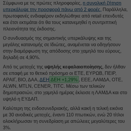
Σύμφωνα με τις πρώτες πληροφορίες,
η συνολική ζήτηση
υπερκάλυψε την προσφορά πάνω από 2 φορές.
Παράλληλα,
πρωτοφανές ενδιαφέρον εκδηλώθηκε από retail επενδυτές
και έτσι εκτιμάται ότι θα τους κατανεμηθεί η συντριπτική
πλειονότητα της έκδοσης.
Ο συνδυασμός της σημαντικής υπερκάλυψης και της
μεγάλης κατανομής σε Ιδιώτες, αναμένεται να οδηγήσουν
στην διαμόρφωση της απόδοσης στο χαμηλό του εύρους,
δηλαδή σε 4,90%.
Από τις μετοχές της
υψηλής κεφαλαιοποίησης
, δεν ήλθαν
σε επαφή με το θετικό πρόσημο οι ΕΤΕ, ΕΥΡΩΒ, ΠΕΙΡ,
ΑΡΑΙΓ, ΒΙΟ, ΔΑΑ,
ΔΕΗ
ΔΕΗ +1,29%
, ΕΕΕ, ΛΑΜΔΑ, ΟΤΕ,
ALWN, MTLN, CENER, TITC. Μέσω των τελικών
δημοπρασιών, στο χαμηλό ημέρας έκλεισε η ΛΑΜΔΑ και στο
υψηλό η ΕΥΔΑΠ.
Καλύτερη της ενδοσυνεδριακής, αλλά κακή η τελική εικόνα
με 30 ανοδικές μετοχές, έναντι 110 πτωτικών, ενώ 20 τίτλοι
ολοκλήρωσαν τη συνεδρίαση με απώλειες μεγαλύτερες του
3%.