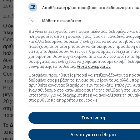
Σεπτεμβρίου 2026).
Αποθήκευση ή/και πρόσβαση στα δεδομένα μιας συ
Στα $61500 το Bitcoin, στα $1720 το Ethereum.
Μάθετε περισσότερα
Ο διευθύνων σύμβουλος της UniCredit,
Andrea Orcel,
Θα γίνει επεξεργασία των προσωπικών σας δεδομένων και οι
πλησίασε ακόμη περισσότερο στον έλεγχο της
πληροφορίες από τη συσκευή σας (cookie, μοναδικά αναγνω
Commerzbank, καθώς οι μέτοχοι προσέφεραν επαρκή
και άλλα δεδομένα συσκευής) ενδέχεται να κοινοποιηθούν σ
παρόχους, οι οποίοι μπορούν να αποκτήσουν πρόσβαση σε
αριθμό μετοχών στο τέλος της δημόσιας πρότασης της
να τις αποθηκεύσουν. Αυτές οι πληροφορίες ενδέχεται επίσ
Ιταλικής Τράπεζας, αυξάνοντας το ποσοστό που μπορεί
χρησιμοποιηθούν συγκεκριμένα από αυτόν τον ιστότοπο. Εμε
δυνητικά να ελέγχει στο 47,6%. Το αποτέλεσμα φέρνει τον
συνεργάτες μας ενδέχεται να χρησιμοποιούμε ακριβή δεδομ
γεωγραφικής τοποθεσίας.
Λίστα συνεργατών.
Andrea Orcel πιο κοντά στον ουσιαστικό έλεγχο της
Commerzbank, έπειτα από μια προσπάθεια δύο ετών που
Ορισμένοι προμηθευτές μπορεί να επεξεργάζονται τα προσ
δεδομένα σας με βάση το έννομο συμφέρον τους, αλλά μπορε
προκάλεσε αντιδράσεις τόσο στη Φρανκφούρτη, όσο και στο
αρνηθείτε κάνοντας διαχείριση των παρακάτω επιλογών. Αν
Βερολίνο. Μια πλήρης εξαγορά θα αποτελούσε το
έναν σύνδεσμο στο κάτω μέρος αυτής της σελίδας ή στο μεν
μεγαλύτερο Τραπεζικό deal στην Ευρώπη εδώ και περίπου
ιστοτόπου, για να διαχειριστείτε ή να ανακαλέσετε τη συναί
στις ρυθμίσεις απορρήτου και cookie.
20 χρόνια, μετατρέποντας τη UniCredit σε κυρίαρχη Δύναμη
στη Γερμανία, ενώ παράλληλα θα ενίσχυε σημαντικά την
παρουσία της στην Πολωνία.
Συναίνεση
Το
Διεθνές Νομισματικό Ταμείο
αναθεώρησε εκ νέου προς
τα κάτω την πρόβλεψή του για την Παγκόσμια οικονομική
Δεν συγκατατίθεμαι
ανάπτυξη το 2026 στο 3%, προειδοποιώντας για τους