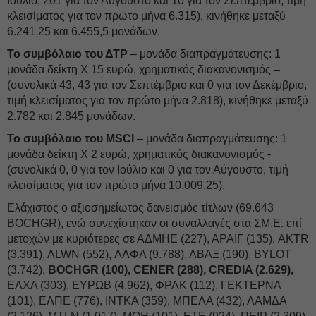
Ιούλιο, 201 για τον Αύγουστο και 10 για τον Σεπτέμβριο, τιμή
κλεισίματος για τον πρώτο μήνα 6.315), κινήθηκε μεταξύ
6.241,25 και 6.455,5 μονάδων.
Το συμβόλαιο του ΔΤΡ
– μονάδα διαπραγμάτευσης: 1
μονάδα δείκτη Χ 15 ευρώ, χρηματικός διακανονισμός –
(συνολικά 43, 43 για τον Σεπτέμβριο και 0 για τον Δεκέμβριο,
τιμή κλεισίματος για τον πρώτο μήνα 2.818), κινήθηκε μεταξύ
2.782 και 2.845 μονάδων.
Το συμβόλαιο του MSCI
– μονάδα διαπραγμάτευσης: 1
μονάδα δείκτη Χ 2 ευρώ, χρηματικός διακανονισμός -
(συνολικά 0, 0 για τον Ιούλιο και 0 για τον Αύγουστο, τιμή
κλεισίματος για τον πρώτο μήνα 10.009,25).
Ελάχιστος ο αξιοσημείωτος δανεισμός τίτλων (69.643
BOCHGR), ενώ συνεχίστηκαν οι συναλλαγές στα ΣΜ.Ε. επί
μετοχών με κυριότερες σε ΑΔΜΗΕ (227), ΑΡΑΙΓ (135), AKTR
(3.391), ALWN (552), ΑΛΦΑ (9.788), ΑΒΑΞ (190), BYLOT
(3.742),
BOCHGR (100), CENER (288), CREDIA (2.629),
ΕΛΧΑ (303), ΕΥΡΩΒ (4.962), ΦΡΛΚ (112), ΓΕΚΤΕΡΝΑ
(101), ΕΛΠΕ (776), ΙΝΤΚΑ (359), ΜΠΕΛΑ (432), ΛΑΜΔΑ