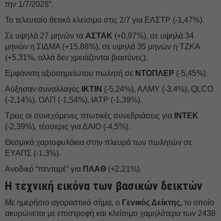
την 1/7/2028”.
Το τελευταίο θετικό κλείσιμο στις 2/7 για ΕΛΣΤΡ (-1,47%).
Σε υψηλά 27 μηνών τα
ΑΣΤΑΚ
(+0,97%), σε υψηλά 34
μηνών η ΣΙΔΜΑ (+15,88%), σε υψηλά 35 μηνών η ΤΖΚΑ
(+5,31%, αλλά δεν χρειάζονται βιασύνες).
Εμφάνιση αξιοσημείωτου πωλητή σε
ΝΤΟΠΛΕΡ
(-5,45%).
Αύξησαν συναλλαγές
ΙΚΤΙΝ
(-5,24%), ΑΛΜΥ (-3,4%), QLCO
(-2,14%), ΟΛΠ (-1,54%), ΙΑΤΡ (-1,39%).
Τρεις οι συνεχόμενες πτωτικές συνεδριάσεις για
ΙΝΤΕΚ
(-2,39%), τέσσερις για ΔΑΙΟ (-4,5%).
Θεσμικά χαρτοφυλάκια στην πλευρά των πωλητών σε
ΕΥΑΠΣ (-1,3%).
Ανοδικό “πενταρέ” για
ΠΛΑΘ
(+2,21%).
Η τεχνική εικόνα των βασικών δεικτών
Με ημερήσιο αγοραστικό σήμα, ο
Γενικός Δείκτης,
το οποίο
ακυρώνεται με επιστροφή και κλείσιμο χαμηλότερα των 2438