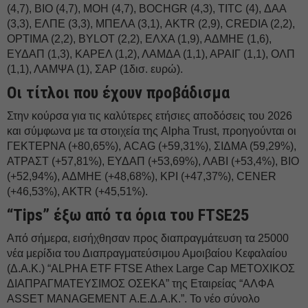
(4,7), BIO (4,7), ΜΟΗ (4,7), BOCHGR (4,3), TITC (4), ΔΑΑ
(3,3), ΕΛΠΕ (3,3), ΜΠΕΛΑ (3,1), AKTR (2,9), CREDIA (2,2),
OPTIMA (2,2), BYLOT (2,2), ΕΛΧΑ (1,9), ΑΔΜΗΕ (1,6),
ΕΥΔΑΠ (1,3), ΚΑΡΕΛ (1,2), ΛΑΜΔΑ (1,1), ΑΡΑΙΓ (1,1), ΟΛΠ
(1,1), ΛΑΜΨΑ (1), ΣΑΡ (1δισ. ευρώ).
Οι τίτλοι που έχουν προβάδισμα
Στην κούρσα για τις καλύτερες ετήσιες αποδόσεις του 2026
και σύμφωνα με τα στοιχεία της Alpha Trust, προηγούνται οι
ΓΕΚΤΕΡΝΑ (+80,65%), ACAG (+59,31%), ΣΙΔΜΑ (59,29%),
ΑΤΡΑΣΤ (+57,81%), ΕΥΔΑΠ (+53,69%), ΛΑΒΙ (+53,4%), ΒΙΟ
(+52,94%), ΑΔΜΗΕ (+48,68%), ΚΡΙ (+47,37%), CENER
(+46,53%), AKTR (+45,51%).
“Tips” έξω από τα όρια του FTSE25
Από σήμερα, εισήχθησαν προς διαπραγμάτευση τα 25000
νέα μερίδια του Διαπραγματεύσιμου Αμοιβαίου Κεφαλαίου
(Δ.Α.Κ.) “ALPHA ETF FTSE Athex Large Cap ΜΕΤΟΧΙΚΟΣ
ΔΙΑΠΡΑΓΜΑΤΕΥΣΙΜΟΣ ΟΣΕΚΑ” της Εταιρείας “ΑΛΦΑ
ASSET MANAGEMENT Α.Ε.Δ.Α.Κ.”. Το νέο σύνολο