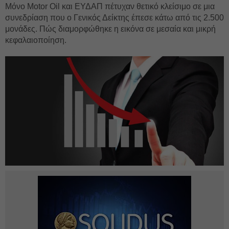
Μόνο Motor Oil και ΕΥΔΑΠ πέτυχαν θετικό κλείσιμο σε μια
συνεδρίαση που ο Γενικός Δείκτης έπεσε κάτω από τις 2.500
μονάδες. Πώς διαμορφώθηκε η εικόνα σε μεσαία και μικρή
κεφαλαιοποίηση.