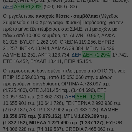
(2.126), MTLN (1.017), ΜΟΗ (101), ΕΤΕ (924), ΠΕΙΡ (2.309),
ΔΕΗ
ΔΕΗ +1,29%
(500), ΒΙΟ (183).
Οι μεγαλύτερες
ανοιχτές θέσεις - συμβόλαια
(Μέγεθος
Συμβολαίου: 100 Χρεόγραφα, Φυσική Παράδοση), για τον
πρώτο μήνα (Σεπτέμβριος), στα Σ.Μ.Ε. επί μετοχών, με
πάνω από 10.000 κομμάτια, σε: ALWN 10.962, ΑΛΦΑ
81.025, BYLOT 1.262.190, CREDIA 119.256, ΕΥΡΩΒ
21.257, ΙΝΤΚΑ 13.944, ΛΑΜΔΑ 39.384, MTLN 16.426,
ΑΔΜΗΕ 12.252, AKTR 123.734,
ΔΕΗ
ΔΕΗ +1,29%
17.742,
ΕΤΕ 16.452, ΕΥΔΑΠ 13.411, ΠΕΙΡ 45.154.
Οι περισσότερο δανεισμένοι τίτλοι, μόνο από OTC (*) είναι:
ΠΕΙΡ 15.059.603 τεμ. (από 15.053.060 στην αμέσως
προηγούμενη συνεδρίαση), OPTIMA 4.728.097 τεμ.
(4.725.480), ΟΤΕ 3.401.454 τεμ. (3.404.696), ΕΤΕ
20.957.341 τεμ. (20.862.731),
ΔΕΗ
ΔΕΗ +1,29%
10.655.901 τεμ. (10.641.726), ΓΕΚΤΕΡΝΑ 2.993.930 τεμ.
(2.672.187), AKTR 1.372.902 τεμ. (1.383.123),
ΑΔΜΗΕ
10.558.679 τεμ. (9.979.162), MTLN 1.829.309 τεμ.
(1.832.152), ΜΠΕΛΑ 1.221.490 τεμ. (1.337.127),
ΕΥΡΩΒ
74.806.228 τεμ. (74.819.537), CREDIA 7.465.062 τεμ.