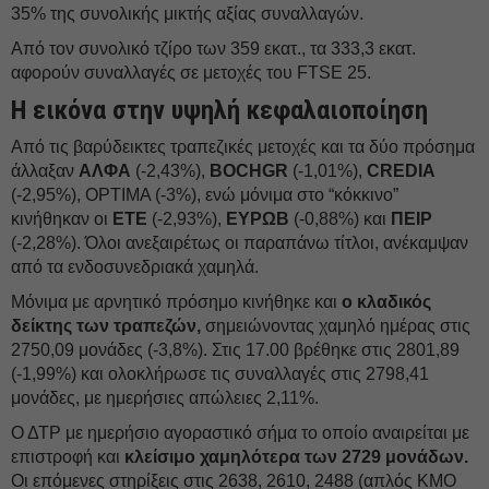
35% της συνολικής μικτής αξίας συναλλαγών.
Από τον συνολικό τζίρο των 359 εκατ., τα 333,3 εκατ.
αφορούν συναλλαγές σε μετοχές του FTSE 25.
Η εικόνα στην υψηλή κεφαλαιοποίηση
Από τις βαρύδεικτες τραπεζικές μετοχές και τα δύο πρόσημα
άλλαξαν
ΑΛΦΑ
(-2,43%),
BOCHGR
(-1,01%),
CREDIA
(-2,95%), OPTIMA (-3%), ενώ μόνιμα στο “κόκκινο”
κινήθηκαν οι
ΕΤΕ
(-2,93%),
ΕΥΡΩΒ
(-0,88%) και
ΠΕΙΡ
(-2,28%). Όλοι ανεξαιρέτως οι παραπάνω τίτλοι, ανέκαμψαν
από τα ενδοσυνεδριακά χαμηλά.
Μόνιμα με αρνητικό πρόσημο κινήθηκε και
ο κλαδικός
δείκτης των τραπεζών,
σημειώνοντας χαμηλό ημέρας στις
2750,09 μονάδες (-3,8%). Στις 17.00 βρέθηκε στις 2801,89
(-1,99%) και ολοκλήρωσε τις συναλλαγές στις 2798,41
μονάδες, με ημερήσιες απώλειες 2,11%.
Ο ΔΤΡ με ημερήσιο αγοραστικό σήμα το οποίο αναιρείται με
επιστροφή και
κλείσιμο χαμηλότερα των 2729 μονάδων.
Οι επόμενες στηρίξεις στις 2638, 2610, 2488 (απλός ΚΜΟ