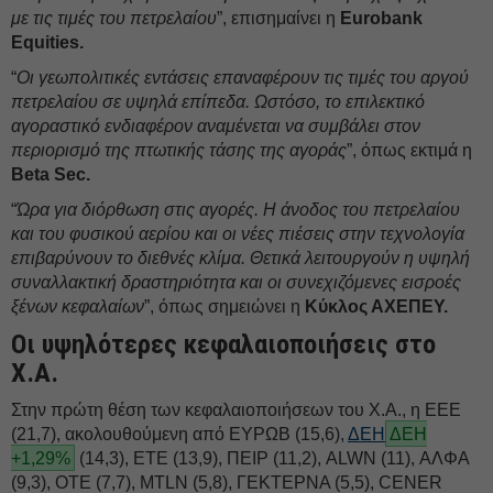
με τις τιμές του πετρελαίου
”, επισημαίνει η
Eurobank
Equities.
“
Οι γεωπολιτικές εντάσεις επαναφέρουν τις τιμές του αργού
πετρελαίου σε υψηλά επίπεδα. Ωστόσο, το επιλεκτικό
αγοραστικό ενδιαφέρον αναμένεται να συμβάλει στον
περιορισμό της πτωτικής τάσης της αγοράς
”, όπως εκτιμά η
Beta Sec.
“
Ώρα για διόρθωση στις αγορές. Η άνοδος του πετρελαίου
και του φυσικού αερίου και οι νέες πιέσεις στην τεχνολογία
επιβαρύνουν το διεθνές κλίμα. Θετικά λειτουργούν η υψηλή
συναλλακτική δραστηριότητα και οι συνεχιζόμενες εισροές
ξένων κεφαλαίων
”, όπως σημειώνει η
Κύκλος ΑΧΕΠΕΥ.
Οι υψηλότερες κεφαλαιοποιήσεις στο
Χ.Α.
Στην πρώτη θέση των κεφαλαιοποιήσεων του Χ.Α., η ΕΕΕ
(21,7), ακολουθούμενη από EΥΡΩΒ (15,6),
ΔΕΗ
ΔΕΗ
+1,29%
(14,3), ΕΤΕ (13,9), ΠΕΙΡ (11,2), ALWN (11), ΑΛΦΑ
(9,3), ΟΤΕ (7,7), MTLN (5,8), ΓΕΚΤΕΡΝΑ (5,5), CENER