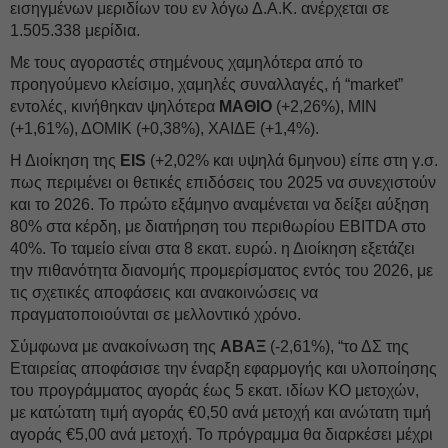
εισηγμένων μεριδίων του εν λόγω Δ.Α.Κ. ανέρχεται σε
1.505.338 μερίδια.
Με τους αγοραστές στημένους χαμηλότερα από το
προηγούμενο κλείσιμο, χαμηλές συναλλαγές, ή “market”
εντολές, κινήθηκαν ψηλότερα
ΜΑΘΙΟ
(+2,26%), ΜΙΝ
(+1,61%), ΔΟΜΙΚ (+0,38%), ΧΑΙΔΕ (+1,4%).
Η Διοίκηση της
EIS
(+2,02% και υψηλά 6μηνου) είπε στη γ.σ.
πως περιμένει οι θετικές επιδόσεις του 2025 να συνεχιστούν
και το 2026. Το πρώτο εξάμηνο αναμένεται να δείξει αύξηση
80% στα κέρδη, με διατήρηση του περιθωρίου EBITDA στο
40%. Το ταμείο είναι στα 8 εκατ. ευρώ. η Διοίκηση εξετάζει
την πιθανότητα διανομής προμερίσματος εντός του 2026, με
τις σχετικές αποφάσεις και ανακοινώσεις να
πραγματοποιούνται σε μελλοντικό χρόνο.
Σύμφωνα με ανακοίνωση της
ΑΒΑΞ
(-2,61%), “το ΔΣ της
Εταιρείας αποφάσισε την έναρξη εφαρμογής και υλοποίησης
του προγράμματος αγοράς έως 5 εκατ. ιδίων ΚΟ μετοχών,
με κατώτατη τιμή αγοράς €0,50 ανά μετοχή και ανώτατη τιμή
αγοράς €5,00 ανά μετοχή. Το πρόγραμμα θα διαρκέσει μέχρι