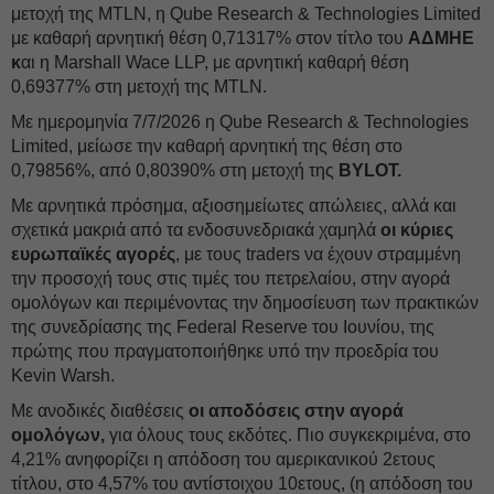
μετοχή της MTLN, η Qube Research & Technologies Limited
με καθαρή αρνητική θέση 0,71317% στον τίτλο του
ΑΔΜΗΕ
κ
αι η Marshall Wace LLP, με αρνητική καθαρή θέση
0,69377% στη μετοχή της MTLN.
Με ημερομηνία 7/7/2026 η Qube Research & Technologies
Limited, μείωσε την καθαρή αρνητική της θέση στο
0,79856%, από 0,80390% στη μετοχή της
BYLOT.
Με αρνητικά πρόσημα, αξιοσημείωτες απώλειες, αλλά και
σχετικά μακριά από τα ενδοσυνεδριακά χαμηλά
οι κύριες
ευρωπαϊκές αγορές
, με τους traders να έχουν στραμμένη
την προσοχή τους στις τιμές του πετρελαίου, στην αγορά
ομολόγων και περιμένοντας την δημοσίευση των πρακτικών
της συνεδρίασης της Federal Reserve του Ιουνίου, της
πρώτης που πραγματοποιήθηκε υπό την προεδρία του
Kevin Warsh.
Με ανοδικές διαθέσεις
οι αποδόσεις στην αγορά
ομολόγων,
για όλους τους εκδότες. Πιο συγκεκριμένα, στο
4,21% ανηφορίζει η απόδοση του αμερικανικού 2ετους
τίτλου, στο 4,57% του αντίστοιχου 10ετους, (η απόδοση του