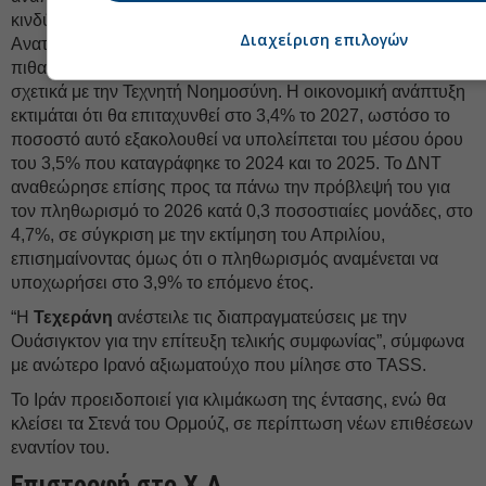
κινδύνους που απορρέουν από τον πόλεμο στη Μέση
Διαχείριση επιλογών
Ανατολή, τον κατακερματισμό του Διεθνούς Εμπορίου και τις
πιθανές αναθεωρήσεις των προσδοκιών των Αγορών,
σχετικά με την Τεχνητή Νοημοσύνη. Η οικονομική ανάπτυξη
εκτιμάται ότι θα επιταχυνθεί στο 3,4% το 2027, ωστόσο το
ποσοστό αυτό εξακολουθεί να υπολείπεται του μέσου όρου
του 3,5% που καταγράφηκε το 2024 και το 2025. Το ΔΝΤ
αναθεώρησε επίσης προς τα πάνω την πρόβλεψή του για
τον πληθωρισμό το 2026 κατά 0,3 ποσοστιαίες μονάδες, στο
4,7%, σε σύγκριση με την εκτίμηση του Απριλίου,
επισημαίνοντας όμως ότι ο πληθωρισμός αναμένεται να
υποχωρήσει στο 3,9% το επόμενο έτος.
“Η
Τεχεράνη
ανέστειλε τις διαπραγματεύσεις με την
Ουάσιγκτον για την επίτευξη τελικής συμφωνίας”, σύμφωνα
με ανώτερο Ιρανό αξιωματούχο που μίλησε στο TASS.
Το Ιράν προειδοποιεί για κλιμάκωση της έντασης, ενώ θα
κλείσει τα Στενά του Ορμούζ, σε περίπτωση νέων επιθέσεων
εναντίον του.
Επιστροφή στο Χ.Α.