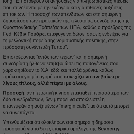
long’. Επιστρέφουν οι ανησυχίες για πληθωριστικές πιέσεις
που συνδέονται με την ενέργεια και για πιθανές αυξήσεις
επιτοκίων. Η προσοχή των επενδυτών και στη σημερινή
δημοσίευση των πρακτικών της τελευταίας συνεδρίασης της
Ομοσπονδιακής Τράπεζας των ΗΠΑ, καθώς ο πρόεδρος της
Fed,
Κέβιν Γουόρς,
απέφυγε να δώσει σαφείς ενδείξεις για
τη μελλοντική πορεία της νομισματικής πολιτικής, στην
πρόσφατη συνέντευξη Τύπου”.
Επιστρέφοντας “εντός των τειχών” και η σημερινή
συνεδρίαση ήλθε να επιβεβαιώσει τις παθογένειες που
χαρακτηρίζουν το Χ.Α. εδώ και πολλά χρόνια, καθώς
πρόκειται για μία αγορά που
συνεχίζει να ανεβαίνει με
λίγους τίτλους, αλλά πέφτει με όλους.
Προσοχή
, αν η πτωτική κίνηση επεκταθεί περισσότερο των
δύο συνεδριάσεων, δεν μπορεί να αποκλειστεί η
επανεμφάνιση αυξημένων “margin calls”, με ότι αυτό μπορεί
να συνεπάγεται.
Υπενθυμίζεται ότι ολοκληρώνεται σήμερα η δημόσια
προσφορά για το 5ετες εταιρικό ομόλογο της
Seanergy