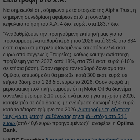
Να σημειωθεί ότι, σύμφωνα με τα στοιχεία της Alpha Trust, η
σημερινή συνεδρίαση αφαίρεσε από τη συνολική
κεφαλαιοποίηση του Χ.Α. 4 δισ. ευρώ, στα 183,7 δισ.
“Αναβαθμίζουμε την προηγούμενη εκτίμησή μας για τα
προσαρμοσμένα καθαρά κέρδη του 2026 κατά 39%, στα 834
εκατ. ευρώ (συμπεριλαμβανομένων και εσόδων 54 εκατ.
ευρώ από συγγενείς Εταιρείες), καθώς και την αντίστοιχη
πρόβλεψη για το 2027 κατά 18%, στα 751 εκατ. ευρώ (-10%
σε ετήσια βάση). Όσον αφορά τον καθαρό δανεισμό του
Ομίλου, εκτιμούμε ότι θα μειωθεί κατά 300 εκατ. ευρώ σε
ετήσια βάση, στα 1,28 δισ. ευρώ το 2026. Όσον αφορά τη
μερισματική πολιτική εκτιμούμε ότι η Motor Oil θα διανείμει
συνολικό μέρισμα 2,10 ευρώ ανά μετοχή για τη χρήση 2026,
καταβλητέο σε δύο δόσεις, με ενδιάμεση διανομή 0,50 ευρώ
κατά το τέταρτο τρίμηνο του 2026.
Διατηρούμε τη σύσταση
‘buy’ για τη μετοχή, αυξάνοντας την τιμή - στόχο στα 54,1
ευρώ
(από 40,6 ευρώ προηγουμένως)”, αναφέρει η
Optima
Bank.