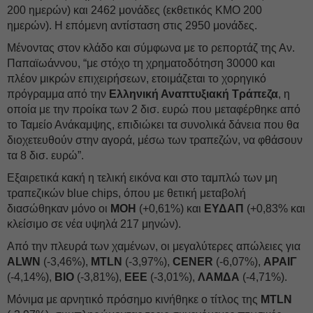
200 ημερών) και 2462 μονάδες (εκθετικός ΚΜΟ 200
ημερών). Η επόμενη αντίσταση στις 2950 μονάδες.
Μένοντας στον κλάδο και σύμφωνα με το ρεπορτάζ της Αν.
Παπαϊωάννου, “με στόχο τη χρηματοδότηση 30000 και
πλέον μικρών επιχειρήσεων, ετοιμάζεται το χορηγικό
πρόγραμμα από την
Ελληνική Αναπτυξιακή Τράπεζα
, η
οποία με την προίκα των 2 δισ. ευρώ που μεταφέρθηκε από
το Ταμείο Ανάκαμψης, επιδιώκει τα συνολικά δάνεια που θα
διοχετευθούν στην αγορά, μέσω των τραπεζών, να φθάσουν
τα 8 δισ. ευρώ”.
Εξαιρετικά κακή η τελική εικόνα και στο ταμπλώ των μη
τραπεζικών blue chips, όπου με θετική μεταβολή
διασώθηκαν μόνο οι
ΜΟΗ
(+0,61%) και
ΕΥΔΑΠ
(+0,83% και
κλείσιμο σε νέα υψηλά 217 μηνών).
Από την πλευρά των χαμένων, οι μεγαλύτερες απώλειες για
ALWN
(-3,46%),
MTLN
(-3,97%),
CENER
(-6,07%),
ΑΡΑΙΓ
(-4,14%),
ΒΙΟ
(-3,81%),
ΕΕΕ
(-3,01%),
ΛΑΜΔΑ
(-4,71%).
Μόνιμα με αρνητικό πρόσημο κινήθηκε ο τίτλος της
MTLN