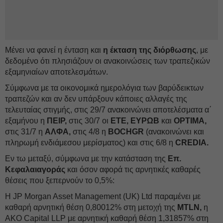
Μένει να φανεί η ένταση και
η έκταση της διόρθωσης
, με
δεδομένο ότι πλησιάζουν οι ανακοινώσεις των τραπεζικών
εξαμηνιαίων αποτελεσμάτων.
Σύμφωνα με τα οικονομικά ημερολόγια των βαρύδεικτων
τραπεζών και αν δεν υπάρξουν κάποιες αλλαγές της
τελευταίας στιγμής, στις 29/7 ανακοινώνει αποτελέσματα α΄
εξαμήνου η
ΠΕΙΡ,
στις 30/7 οι
ΕΤΕ, ΕΥΡΩΒ
και
OPTIMA,
στις 31/7 η
ΑΛΦΑ,
στις 4/8 η
BOCHGR
(ανακοινώνει και
πληρωμή ενδιάμεσου μερίσματος) και στις 6/8 η
CREDIA.
Εν τω μεταξύ, σύμφωνα με την κατάσταση της
Επ.
Κεφαλαιαγοράς
και όσον αφορά τις αρνητικές καθαρές
θέσεις που ξεπερνούν το 0,5%:
Η JP Morgan Asset Management (UK) Ltd παραμένει με
καθαρή αρνητική θέση 0,80012% στη μετοχή της
MTLN,
η
AKO Capital LLP με αρνητική καθαρή θέση 1,31857% στη