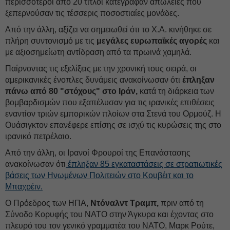
περισσότεροι από 20 τίτλοι κατέγραφαν απώλειες που
ξεπερνούσαν τις τέσσερις ποσοστιαίες μονάδες.
Από την άλλη, αξίζει να σημειωθεί ότι το Χ.Α. κινήθηκε σε
πλήρη συντονισμό με τις
μεγάλες ευρωπαϊκές αγορές
και
με αξιοσημείωτη αντίδραση από τα πρωινά χαμηλά.
Παίρνοντας τις εξελίξεις με την χρονική τους σειρά, οι
αμερικανικές ένοπλες δυνάμεις ανακοίνωσαν ότι
έπληξαν
πάνω από 80 "στόχους" στο Ιράν,
κατά τη διάρκεια των
βομβαρδισμών που εξαπέλυσαν για τις ιρανικές επιθέσεις
εναντίον τριών εμπορικών πλοίων στα Στενά του Ορμούζ. Η
Ουάσιγκτον επανέφερε επίσης σε ισχύ τις κυρώσεις της στο
ιρανικό πετρέλαιο.
Από την άλλη, οι Ιρανοί Φρουροί της Επανάστασης
ανακοίνωσαν ότι
έπληξαν 85 εγκαταστάσεις σε στρατιωτικές
βάσεις των Ηνωμένων Πολιτειών στο Κουβέιτ και το
Μπαχρέιν.
Ο Πρόεδρος των ΗΠΑ,
Ντόναλντ Τραμπ,
πριν από τη
Σύνοδο Κορυφής του ΝΑΤΟ στην Άγκυρα και έχοντας στο
πλευρό του τον γενικό γραμματέα του ΝΑΤΟ, Μαρκ Ρούτε,