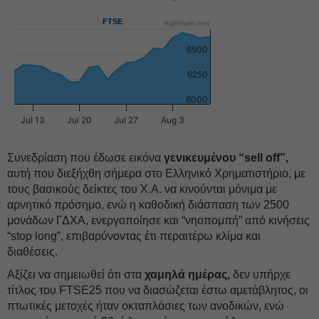
FTSE
Highcharts.com
6500
6250
6000
Jul 13
Jul 20
Jul 27
Aug 3
Συνεδρίαση που έδωσε εικόνα
γενικευμένου “sell off”,
αυτή που διεξήχθη σήμερα στο Ελληνικό Χρηματιστήριο, με
τους βασικούς δείκτες του Χ.Α. να κινούνται μόνιμα με
αρνητικό πρόσημο, ενώ η καθοδική διάσπαση των 2500
μονάδων ΓΔΧΑ, ενεργοποίησε και “νηοπομπή” από κινήσεις
“stop long”, επιβαρύνοντας έτι περαιτέρω κλίμα και
διαθέσεις.
Αξίζει να σημειωθεί ότι στα
χαμηλά ημέρας,
δεν υπήρχε
τίτλος του FTSE25 που να διασώζεται έστω αμετάβλητος, οι
πτωτικές μετοχές ήταν οκταπλάσιες των ανοδικών, ενώ