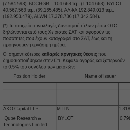
(7.584.598), BOCHGR 1.104.668 τεμ. (1.104.668), BYLOT
40.567.563 τεμ. (39.165.485), ΑΛΦΑ 192.849.013 τεμ.,
(192.953.479), ALWN 17.378.736 (17.342.584).
(*) Τα στοιχεία συναλλαγές δανεισμού τίτλων μέσω OTC
δηλώνονται από τους Χειριστές ΣΑΤ και αφορούν τις
ποσότητες που έχουν καταγραφεί στο ΣΑΤ, έως και τη
προηγούμενη εργάσιμη ημέρα.
Οι σημαντικότερες
καθαρές αρνητικές θέσεις
που
δημοσιοποιήθηκαν στην Επ. Κεφαλαιαγοράς και ξεπερνούν
το 0,5% του συνόλου των μετοχών:
Position
Holder
Name
of
Issuer
AKO Capital LLP
MTLN
1
,
31
Qube Research &
BYLOT
0,7
Technologies Limited