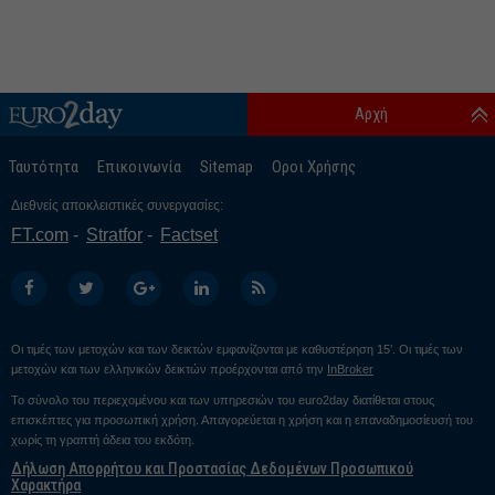
Αρχή
Ταυτότητα
Επικοινωνία
Sitemap
Οροι Χρήσης
Διεθνείς αποκλειστικές συνεργασίες:
FT.com
Stratfor
Factset
Οι τιμές των μετοχών και των δεικτών εμφανίζονται με καθυστέρηση 15’. Οι τιμές των
μετοχών και των ελληνικών δεικτών προέρχονται από την
InBroker
Το σύνολο του περιεχομένου και των υπηρεσιών του euro2day διατίθεται στους
επισκέπτες για προσωπική χρήση. Απαγορεύεται η χρήση και η επαναδημοσίευσή του
χωρίς τη γραπτή άδεια του εκδότη.
Δήλωση Απορρήτου και Προστασίας Δεδομένων Προσωπικού
Χαρακτήρα