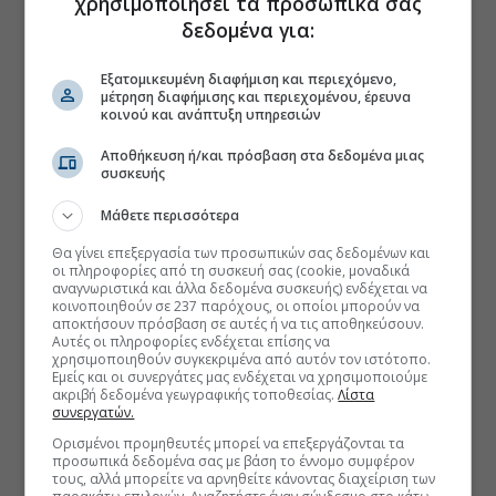
χρησιμοποιήσει τα προσωπικά σας
δεδομένα για:
Εξατομικευμένη διαφήμιση και περιεχόμενο,
μέτρηση διαφήμισης και περιεχομένου, έρευνα
κοινού και ανάπτυξη υπηρεσιών
Αποθήκευση ή/και πρόσβαση στα δεδομένα μιας
συσκευής
Μάθετε περισσότερα
Θα γίνει επεξεργασία των προσωπικών σας δεδομένων και
οι πληροφορίες από τη συσκευή σας (cookie, μοναδικά
αναγνωριστικά και άλλα δεδομένα συσκευής) ενδέχεται να
κοινοποιηθούν σε 237 παρόχους, οι οποίοι μπορούν να
αποκτήσουν πρόσβαση σε αυτές ή να τις αποθηκεύσουν.
Αυτές οι πληροφορίες ενδέχεται επίσης να
χρησιμοποιηθούν συγκεκριμένα από αυτόν τον ιστότοπο.
Εμείς και οι συνεργάτες μας ενδέχεται να χρησιμοποιούμε
ακριβή δεδομένα γεωγραφικής τοποθεσίας.
Λίστα
συνεργατών.
Ορισμένοι προμηθευτές μπορεί να επεξεργάζονται τα
προσωπικά δεδομένα σας με βάση το έννομο συμφέρον
τους, αλλά μπορείτε να αρνηθείτε κάνοντας διαχείριση των