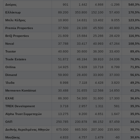
Δούρος
901
1.442
4.868
-1.296
540,3%
Ελλάκτωρ
89.200
353.800
152.100
57.400
170,5%
Μπλε Κέδρος
10.900
14.631
13.402
9.055
123,0%
Premia Properties
37.500
24.100
45.500
40.900
121,3%
BriQ Properties
21.609
15.684
25.266
28.429
116,9%
Noval
37.788
33.417
40.993
47.264
108,5%
Trastor
40.600
30.600
36.300
33.400
89,4%
Trade Estates
51.872
46.194
39.910
24.036
76,9%
Orilina
14.925
5.928
10.718
6.799
71,8%
Dimand
59.900
28.400
33.900
37.000
56,6%
Ίλυδα
8.998
7.118
4.428
3.820
49,2%
Mermeren Kombinat
30.488
31.655
12.568
14.850
41,2%
ΕΧΑΕ
86.300
54.300
31.600
17.300
36,6%
TREK Development
3.718
2.957
1.311
581
35,3%
Alpha Trust Συμμετοχών
13.275
9.200
4.651
1.647
35,0%
ΟΛΠ
250.785
230.878
86.152
87.459
34,4%
Διεθνής Αερολιμένας Αθηνών
675.000
665.500
207.300
235.900
30,7%
Μουζάκης
4.833
4.757
1.479
-60
30,6%