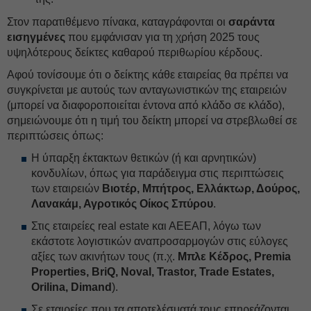
Στον παρατιθέμενο πίνακα, καταγράφονται οι
σαράντα
εισηγμένες
που εμφάνισαν για τη χρήση 2025 τους
υψηλότερους δείκτες καθαρού περιθωρίου κέρδους.
Αφού τονίσουμε ότι ο δείκτης κάθε εταιρείας θα πρέπει να
συγκρίνεται με αυτούς των ανταγωνιστικών της εταιρειών
(μπορεί να διαφοροποιείται έντονα από κλάδο σε κλάδο),
σημειώνουμε ότι η τιμή του δείκτη μπορεί να στρεβλωθεί σε
περιπτώσεις όπως:
Η ύπαρξη έκτακτων θετικών (ή και αρνητικών)
κονδυλίων, όπως για παράδειγμα στις περιπτώσεις
των εταιρειών
Βιοτέρ, Μπήτρος, Ελλάκτωρ, Δούρος,
Λανακάμ, Αγροτικός Οίκος Σπύρου
.
Στις εταιρείες real estate και ΑΕΕΑΠ, λόγω των
εκάστοτε λογιστικών αναπροσαρμογών στις εύλογες
αξίες των ακινήτων τους (π.χ.
Μπλε Κέδρος, Premia
Properties, BriQ, Noval, Trastor, Trade Estates,
Orilina, Dimand
).
Σε εταιρείες που τα αποτελέσματά τους επηρεάζονται