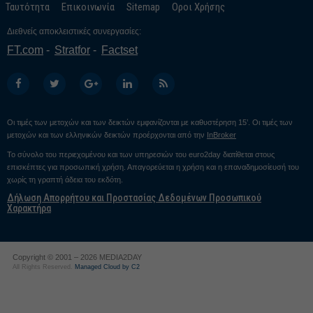
Ταυτότητα
Επικοινωνία
Sitemap
Οροι Χρήσης
Διεθνείς αποκλειστικές συνεργασίες:
FT.com
Stratfor
Factset
Οι τιμές των μετοχών και των δεικτών εμφανίζονται με καθυστέρηση 15’. Οι τιμές των
μετοχών και των ελληνικών δεικτών προέρχονται από την
InBroker
Το σύνολο του περιεχομένου και των υπηρεσιών του euro2day διατίθεται στους
επισκέπτες για προσωπική χρήση. Απαγορεύεται η χρήση και η επαναδημοσίευσή του
χωρίς τη γραπτή άδεια του εκδότη.
Δήλωση Απορρήτου και Προστασίας Δεδομένων Προσωπικού
Χαρακτήρα
Copyright © 2001 – 2026 MEDIA2DAY
All Rights Reserved.
Managed Cloud by C2