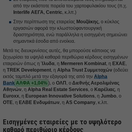
από την εκάστοτε πορεία του χαρτοφυλακίου τους (π.χ.
Interlife ΑΕΓΑ, Centric
, κ.λπ.)
Στην περίπτωση της εταιρείας
Μουζάκης
, ο κύκλος
εργασιών αφορά την κλωστοϋφαντουργική
δραστηριότητα, ενώ παράλληλα η εισηγμένη σημειώνει
σημαντικά έσοδα από ενοίκια.
Μετά τις διευκρινίσεις αυτές, θα μπορούσε κάποιος να
ξεχωρίσει τα υψηλά καθαρά περιθώρια κέρδους εισηγμένων
εταιρειών όπως η
Ίλυδα
, η
Mermeren Kombinat
, η
ΕΧΑΕ
,
η
TREK
Development
, η
Alpha Trust Συμμετοχών
(οδεύει
εκτός ταμπλό μετά την εξαγορά της από την
Alpha
Bank
ΑΛΦΑ +1,04%
), ο
ΟΛΠ
, ο
Διεθνής Αερολιμένας
Αθηνών
, η
Alpha Real Estate Services
, ο
Καρέλιας
, η
Euroxx
, η
European Innovative
Solutions
, η
Jumbo
, ο
ΟΤΕ
, η
ΕΛΒΕ Ενδυμάτων
, η
AS Company
, κ.λπ.
Εισηγμένες εταιρείες με το υψηλότερο
καθαρό περιθώριο κέρδους