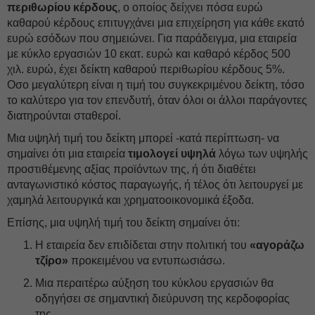
περιθωρίου κέρδους
, ο οποίος δείχνει πόσα ευρώ
καθαρού κέρδους επιτυγχάνει μια επιχείρηση για κάθε εκατό
ευρώ εσόδων που σημειώνει. Για παράδειγμα, μια εταιρεία
με κύκλο εργασιών 10 εκατ. ευρώ και καθαρό κέρδος 500
χιλ. ευρώ, έχει δείκτη καθαρού περιθωρίου κέρδους 5%.
Οσο μεγαλύτερη είναι η τιμή του συγκεκριμένου δείκτη, τόσο
το καλύτερο για τον επενδυτή, όταν όλοι οι άλλοι παράγοντες
διατηρούνται σταθεροί.
Μια υψηλή τιμή του δείκτη μπορεί -κατά περίπτωση- να
σημαίνει ότι μια εταιρεία
τιμολογεί υψηλά
λόγω των υψηλής
προστιθέμενης αξίας προϊόντων της, ή ότι διαθέτει
ανταγωνιστικό κόστος παραγωγής, ή τέλος ότι λειτουργεί με
χαμηλά λειτουργικά και χρηματοοικονομικά έξοδα.
Επίσης, μια υψηλή τιμή του δείκτη σημαίνει ότι:
Η εταιρεία δεν επιδίδεται στην πολιτική του
«αγοράζω
τζίρο»
προκειμένου να εντυπωσιάσω.
Μια περαιτέρω αύξηση του κύκλου εργασιών θα
οδηγήσει σε σημαντική διεύρυνση της κερδοφορίας
της.