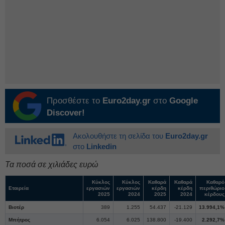
Προσθέστε το
Euro2day.gr
στο
Google
Discover!
Ακολουθήστε τη σελίδα του
Euro2day.gr
στο
Linkedin
Τα ποσά σε χιλιάδες ευρώ
Κύκλος
Κύκλος
Καθαρά
Καθαρά
Καθαρό
Εταιρεία
εργασιών
εργασιών
κέρδη
κέρδη
περιθώριο
2025
2024
2025
2024
κέρδους
Βιοτέρ
389
1.255
54.437
-21.129
13.994,1%
Μπήτρος
6.054
6.025
138.800
-19.400
2.292,7%