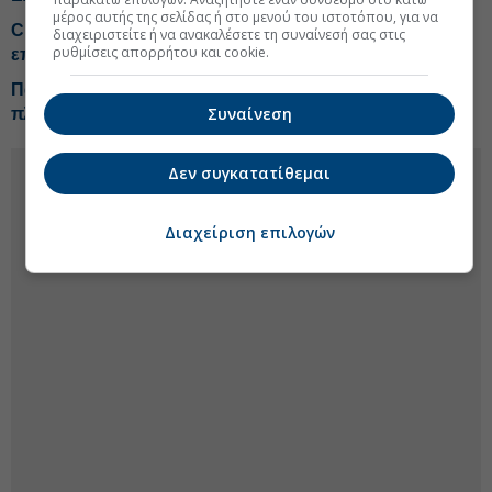
μέρος αυτής της σελίδας ή στο μενού του ιστοτόπου, για να
CrediaBank: Ρεκόρ σε εκταμιεύσεις και
διαχειριστείτε ή να ανακαλέσετε τη συναίνεσή σας στις
ρυθμίσεις απορρήτου και cookie.
επαναλαμβανόμενα κέρδη προ προβλέψεων
Πάτησε γκάζι το Sani/Ikos τη φετινή χρονιά, επενδυτικό
Συναίνεση
πλάνο 1 δισ.
Δεν συγκατατίθεμαι
Διαχείριση επιλογών