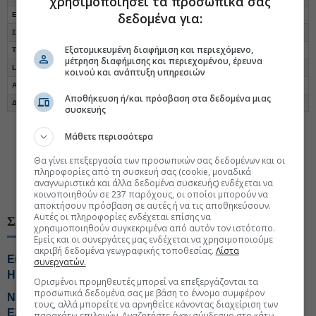
χρησιμοποιήσει τα προσωπικά σας
δεδομένα για:
ΕΛΒΕ Ενδυμάτων
15.663
14.195
3.046
1.160
19,4%
Σπύρου
15.015
16.393
2.909
-325
19,4%
Εξατομικευμένη διαφήμιση και περιεχόμενο,
Τεχνική Ολυμπιακή
20.368
19.114
3.673
6.304
18,0%
μέτρηση διαφήμισης και περιεχομένου, έρευνα
Lamda Development
567.200
665.000
90.500
46.300
16,0%
κοινού και ανάπτυξη υπηρεσιών
AS Company
36.085
31.007
5.752
4.210
15,9%
Αποθήκευση ή/και πρόσβαση στα δεδομένα μιας
Δάιος Πλαστικά
63.367
58.065
9.882
7.443
15,6%
συσκευής
Μάθετε περισσότερα
#Εισηγμένες Χρηματιστήριο
Θα γίνει επεξεργασία των προσωπικών σας δεδομένων και οι
#Αποτελέσματα εισηγμένων
#Εταιρικά αποτελέσματα
πληροφορίες από τη συσκευή σας (cookie, μοναδικά
αναγνωριστικά και άλλα δεδομένα συσκευής) ενδέχεται να
#Χρηματιστήριο Αθηνών
κοινοποιηθούν σε 237 παρόχους, οι οποίοι μπορούν να
αποκτήσουν πρόσβαση σε αυτές ή να τις αποθηκεύσουν.
Αυτές οι πληροφορίες ενδέχεται επίσης να
ΣΧΕΤΙΚΑ ΘΕΜΑΤΑ
χρησιμοποιηθούν συγκεκριμένα από αυτόν τον ιστότοπο.
Εμείς και οι συνεργάτες μας ενδέχεται να χρησιμοποιούμε
ακριβή δεδομένα γεωγραφικής τοποθεσίας.
Λίστα
Είσοδο στα protein beverages εξετάζει η Coca Cola
συνεργατών.
HBC
Ορισμένοι προμηθευτές μπορεί να επεξεργάζονται τα
προσωπικά δεδομένα σας με βάση το έννομο συμφέρον
Νέο καταστατικό για ΟΛΠ με δυνατότητα επέκτασης σε
τους, αλλά μπορείτε να αρνηθείτε κάνοντας διαχείριση των
Ελλάδα και εξωτερικό
παρακάτω επιλογών. Αναζητήστε έναν σύνδεσμο στο κάτω