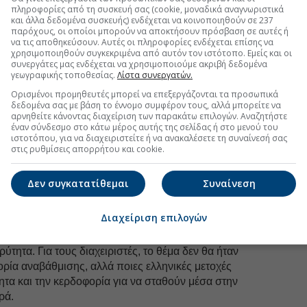
πληροφορίες από τη συσκευή σας (cookie, μοναδικά αναγνωριστικά
και άλλα δεδομένα συσκευής) ενδέχεται να κοινοποιηθούν σε 237
παρόχους, οι οποίοι μπορούν να αποκτήσουν πρόσβαση σε αυτές ή
uro2day.gr
στο
Google Discover!
να τις αποθηκεύσουν. Αυτές οι πληροφορίες ενδέχεται επίσης να
 εξελίξεις με την υπογραφη εγκυρότητας του Euro2day.gr
χρησιμοποιηθούν συγκεκριμένα από αυτόν τον ιστότοπο. Εμείς και οι
συνεργάτες μας ενδέχεται να χρησιμοποιούμε ακριβή δεδομένα
γεωγραφικής τοποθεσίας.
Λίστα συνεργατών.
FOLLOW US
Ορισμένοι προμηθευτές μπορεί να επεξεργάζονται τα προσωπικά
Ακολουθήστε τη σελίδα του
Euro2day.gr
στο
Linkedin
δεδομένα σας με βάση το έννομο συμφέρον τους, αλλά μπορείτε να
αρνηθείτε κάνοντας διαχείριση των παρακάτω επιλογών. Αναζητήστε
έναν σύνδεσμο στο κάτω μέρος αυτής της σελίδας ή στο μενού του
αναβάθμιση δεν θα σήμαινε εξαφάνιση της ελληνικής
ιστοτόπου, για να διαχειριστείτε ή να ανακαλέσετε τη συναίνεσή σας
ποίησης από τους δείκτες, αλλά αναταξινόμηση με
στις ρυθμίσεις απορρήτου και cookie.
μέτρα σύγκρισης.
Δεν συγκατατίθεμαι
Συναίνεση
CI προκύπτει ότι η μετάβαση στις ανεπτυγμένες
βάθμιση για το ΧΑ, αλλά όχι αυτόματη εγγύηση
Διαχείριση επιλογών
 θα έμεναν στο επενδυτικό σύμπαν της MSCI, όμως
ρύτητα. Για τους διαχειριστές, το θέμα δεν θα ήταν
ρία αναβάθμισης, αλλά ποιες ελληνικές μετοχές
τητα και την κερδοφορία για να σταθούν μέσα στην
ρά.