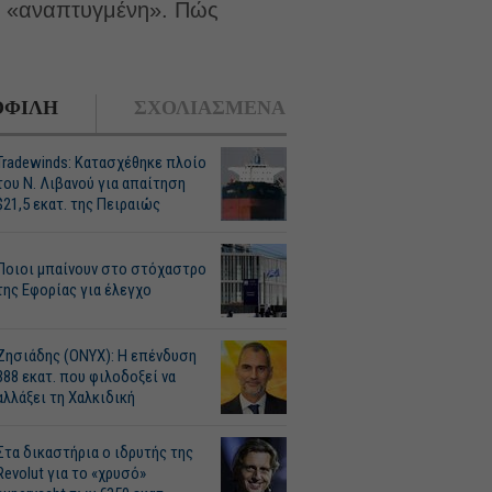
ρα «αναπτυγμένη». Πώς
ΦΙΛΗ
ΣΧΟΛΙΑΣΜΕΝΑ
Tradewinds: Κατασχέθηκε πλοίο
του Ν. Λιβανού για απαίτηση
$21,5 εκατ. της Πειραιώς
Ποιοι μπαίνουν στο στόχαστρο
της Εφορίας για έλεγχο
Ζησιάδης (ONYX): Η επένδυση
388 εκατ. που φιλοδοξεί να
αλλάξει τη Χαλκιδική
Στα δικαστήρια ο ιδρυτής της
Revolut για το «χρυσό»