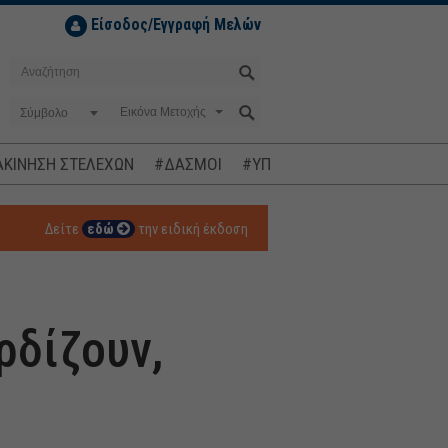
Είσοδος/Εγγραφή Μελών
Σύμβολο
ΚΙΝΗΣΗ ΣΤΕΛΕΧΩΝ
#ΔΑΣΜΟΙ
#ΥΠΟΚΛΟΠΕΣ
#ΠΛΗΘΩΡΙΣΜ
Δείτε
εδώ
την ειδική έκδοση
ρδίζουν,