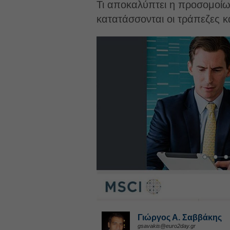
Τι αποκαλύπτει η προσομοίω
κατατάσσονται οι τράπεζες κα
Γιώργος Α. Σαββάκης
gsavakis@euro2day.gr