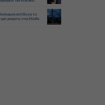
superyacht των €350 εκατ.
Βουλγαρική ασπίδα για τις
τιμές ρεύματος στην Ελλάδα