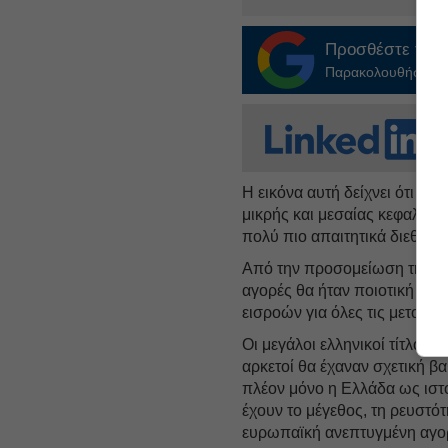
Προσθέστε το
E
Παρακολουθήστε τις
Η εικόνα αυτή δείχνει ότι η 
μικρής και μεσαίας κεφαλαιο
πολύ πιο απαιτητικά διεθνή 
Από την προσομείωση της MS
αγορές θα ήταν ποιοτική ανα
εισροών για όλες τις μετοχές.
Οι μεγάλοι ελληνικοί τίτλοι
αρκετοί θα έχαναν σχετική βα
πλέον μόνο η Ελλάδα ως ιστο
έχουν το μέγεθος, τη ρευστό
ευρωπαϊκή ανεπτυγμένη αγο