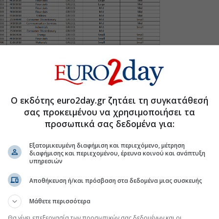
Ο εκδότης euro2day.gr ζητάει τη συγκατάθεσή
σας προκειμένου να χρησιμοποιήσει τα
φοροποίηση αφορά την
Allwyn
, η οποία από Mid στην
προσωπικά σας δεδομένα για:
α δεν εμφανίζεται στην προσομοιωμένη σύνθεση.
τελεί η είσοδος της
Cenergy Holdings
ως Small,
Εξατομικευμένη διαφήμιση και περιεχόμενο, μέτρηση
α δεν εμφανίζεται με ένταξη, ενώ στο σενάριο
διαφήμισης και περιεχομένου, έρευνα κοινού και ανάπτυξη
 θέση στον δείκτη.
υπηρεσιών
ένει ένα ευρύ φάσμα ελληνικών τίτλων, όπως
Motor
Αποθήκευση ή/και πρόσβαση στα δεδομένα μιας συσκευής
leniq Energy
,
Intralot
,
Διεθνής Αερολιμένας
Bank
,
Aktor
,
Aegean Airlines
,
ΕΥΔΑΠ
,
Lamda
Μάθετε περισσότερα
ΔΜΗΕ
,
ΟΛΠ
και
Autohellas
.
Θα γίνει επεξεργασία των προσωπικών σας δεδομένων και οι