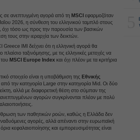
5
ς σε ανεπτυγμένη αγορά από τη
MSCI
εφαρμοζόταν
Μαΐου 2026, η σύνθεση του ελληνικού ταμπλό στους
ά, όχι τόσο ως προς την παρουσία των βασικών
η τους στην ιεραρχία των δεικτών.
Greece IMI δείχνει ότι η ελληνική αγορά θα
 πλαίσιο ταξινόμησης, με τις ελληνικές μετοχές να
 του
MSCI Europe Index
και όχι πλέον με τα κριτήρια
τικό στοιχείο είναι η υποβάθμιση της
Εθνικής
από την κατηγορία Large στην κατηγορία Mid. Οι δύο
ίκτη, αλλά με διαφορετική θέση στο σύμπαν της
 ανεπτυγμένων αγορών συγκρίνονται πλέον με πολύ
αλαιοποιήσεις.
διάρθρωση των παθητικών ροών, καθώς η Ελλάδα δεν
ς αναδυόμενες αγορές, αλλά απέναντι στην ευρωπαϊκή
όρια κεφαλαιοποίησης και εμπορευσιμότητας είναι