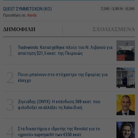
QUEST ΣΥΜΜΕΤΟΧΩΝ (ΚΟ)
7,240
-1,90 %
-0,140
Προσθήκη σε:
Alerts
ΔΗΜΟΦΙΛΗ
ΣΧΟΛΙΑΣΜΕΝΑ
1
Tradewinds: Κατασχέθηκε πλοίο του Ν. Λιβανού για
απαίτηση $21,5 εκατ. της Πειραιώς
2
Ποιοι μπαίνουν στο στόχαστρο της Εφορίας για
έλεγχο
3
Ζησιάδης (ONYX): Η επένδυση 388 εκατ. που
φιλοδοξεί να αλλάξει τη Χαλκιδική
4
Στα δικαστήρια ο ιδρυτής της Revolut για το
«χρυσό» superyacht των €350 εκατ.