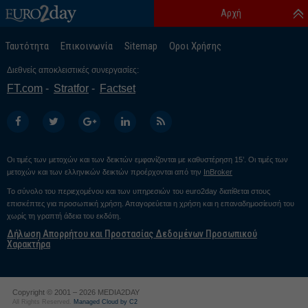
Αρχή
Ταυτότητα
Επικοινωνία
Sitemap
Οροι Χρήσης
Διεθνείς αποκλειστικές συνεργασίες:
FT.com
Stratfor
Factset
Οι τιμές των μετοχών και των δεικτών εμφανίζονται με καθυστέρηση 15’. Οι τιμές των
μετοχών και των ελληνικών δεικτών προέρχονται από την
InBroker
Το σύνολο του περιεχομένου και των υπηρεσιών του euro2day διατίθεται στους
επισκέπτες για προσωπική χρήση. Απαγορεύεται η χρήση και η επαναδημοσίευσή του
χωρίς τη γραπτή άδεια του εκδότη.
Δήλωση Απορρήτου και Προστασίας Δεδομένων Προσωπικού
Χαρακτήρα
Copyright © 2001 – 2026 MEDIA2DAY
All Rights Reserved.
Managed Cloud by C2