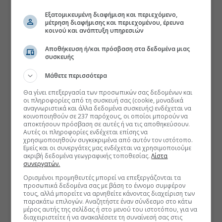
Εξατομικευμένη διαφήμιση και περιεχόμενο,
μέτρηση διαφήμισης και περιεχομένου, έρευνα
κοινού και ανάπτυξη υπηρεσιών
Αποθήκευση ή/και πρόσβαση στα δεδομένα μιας
συσκευής
Μάθετε περισσότερα
Θα γίνει επεξεργασία των προσωπικών σας δεδομένων και
οι πληροφορίες από τη συσκευή σας (cookie, μοναδικά
αναγνωριστικά και άλλα δεδομένα συσκευής) ενδέχεται να
κοινοποιηθούν σε 237 παρόχους, οι οποίοι μπορούν να
αποκτήσουν πρόσβαση σε αυτές ή να τις αποθηκεύσουν.
Αυτές οι πληροφορίες ενδέχεται επίσης να
χρησιμοποιηθούν συγκεκριμένα από αυτόν τον ιστότοπο.
Εμείς και οι συνεργάτες μας ενδέχεται να χρησιμοποιούμε
ακριβή δεδομένα γεωγραφικής τοποθεσίας.
Λίστα
συνεργατών.
Ορισμένοι προμηθευτές μπορεί να επεξεργάζονται τα
προσωπικά δεδομένα σας με βάση το έννομο συμφέρον
τους, αλλά μπορείτε να αρνηθείτε κάνοντας διαχείριση των
παρακάτω επιλογών. Αναζητήστε έναν σύνδεσμο στο κάτω
μέρος αυτής της σελίδας ή στο μενού του ιστοτόπου, για να
διαχειριστείτε ή να ανακαλέσετε τη συναίνεσή σας στις