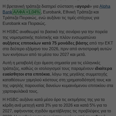
Η βρετανική τράπεζα διατηρεί σύσταση
«
αγορά
»
για
Alpha
Bank
ΑΛΦΑ +1,04%
, Eurobank, Εθνική Τράπεζα και
Τράπεζα Πειραιώς, ενώ αυξάνει τις τιμές-στόχους για
Eurobank και Πειραιώς.
Η HSBC αναθεωρεί το βασικό της σενάριο για την πορεία
της νομισματικής πολιτικής και πλέον ενσωματώνει
αυξήσεις επιτοκίων κατά 75 μονάδες βάσης
από την ΕΚΤ
στο δεύτερο εξάμηνο του 2026, πριν από αντιστροφή αυτών
των κινήσεων από τα μέσα του 2027 και μετά.
Αυτή η μεταβολή έχει άμεση σημασία για τις ελληνικές
τράπεζες, καθώς οι ισολογισμοί τους παραμένουν
ιδιαίτερα
ευαίσθητοι στα επιτόκια
, λόγω της μεγάλης συμμετοχής
καταθέσεων χαμηλού κόστους στη χρηματοδότησή τους και
της υψηλής παρουσίας δανείων κυμαινόμενου επιτοκίου στα
χαρτοφυλάκιά τους.
Η HSBC αυξάνει κατά μέσο όρο τις εκτιμήσεις της για τα
κέρδη ανά μετοχή κατά 3% για το 2026 και κατά 5% για το
2027, αφήνοντας σχεδόν αμετάβλητες τις προβλέψεις για το