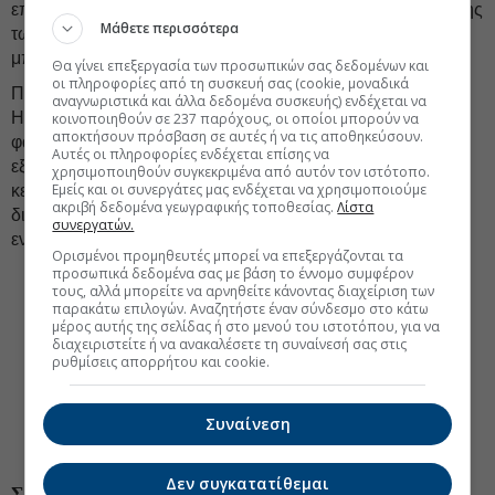
επισημαίνει επίσης τον κίνδυνο επιτάχυνσης της απόσβεσης
Μάθετε περισσότερα
των αναβαλλόμενων φορολογικών απαιτήσεων, που θα
μπορούσε να επηρεάσει τις φιλοδοξίες για διανομές.
Θα γίνει επεξεργασία των προσωπικών σας δεδομένων και
οι πληροφορίες από τη συσκευή σας (cookie, μοναδικά
Παρά τους κινδύνους, η συνολική εικόνα παραμένει θετική.
αναγνωριστικά και άλλα δεδομένα συσκευής) ενδέχεται να
Η HSBC βλέπει τις ελληνικές τράπεζες να μπαίνουν σε νέα
κοινοποιηθούν σε 237 παρόχους, οι οποίοι μπορούν να
αποκτήσουν πρόσβαση σε αυτές ή να τις αποθηκεύσουν.
φάση, όπου η επενδυτική ιστορία δεν στηρίζεται μόνο στην
Αυτές οι πληροφορίες ενδέχεται επίσης να
εξυγίανση των ισολογισμών, αλλά κυρίως στην παραγωγή
χρησιμοποιηθούν συγκεκριμένα από αυτόν τον ιστότοπο.
Εμείς και οι συνεργάτες μας ενδέχεται να χρησιμοποιούμε
κερδών, στη δυνατότητα υψηλότερων μερισμάτων και στη
ακριβή δεδομένα γεωγραφικής τοποθεσίας.
Λίστα
διατήρηση αποτιμήσεων που δεν φαίνεται να έχουν
συνεργατών.
ενσωματώσει πλήρως τη βελτίωση των προοπτικών.
Ορισμένοι προμηθευτές μπορεί να επεξεργάζονται τα
προσωπικά δεδομένα σας με βάση το έννομο συμφέρον
#Alpha Bank
#Eurobank
#HSBC
τους, αλλά μπορείτε να αρνηθείτε κάνοντας διαχείριση των
παρακάτω επιλογών. Αναζητήστε έναν σύνδεσμο στο κάτω
#Ανάλυση ελληνικών μετοχών
μέρος αυτής της σελίδας ή στο μενού του ιστοτόπου, για να
διαχειριστείτε ή να ανακαλέσετε τη συναίνεσή σας στις
ρυθμίσεις απορρήτου και cookie.
#Ανάλυση μετοχών ελληνικών τραπεζών
#Εθνική τράπεζα
#Τιμή στόχος μετοχής
Συναίνεση
#Τράπεζα Πειραιώς
Δεν συγκατατίθεμαι
ΣΧΕΤΙΚΑ ΘΕΜΑΤΑ