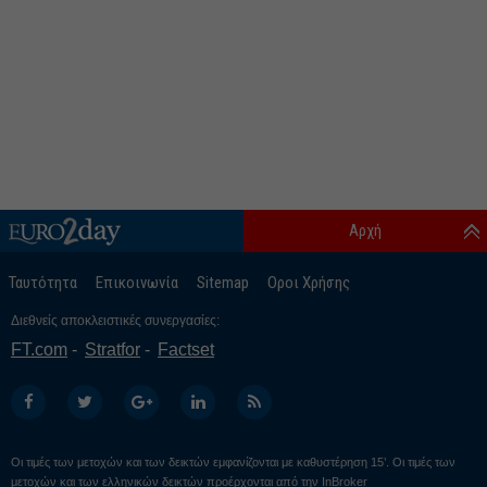
Αρχή
Ταυτότητα
Επικοινωνία
Sitemap
Οροι Χρήσης
Διεθνείς αποκλειστικές συνεργασίες:
FT.com
Stratfor
Factset
Οι τιμές των μετοχών και των δεικτών εμφανίζονται με καθυστέρηση 15’. Οι τιμές των
μετοχών και των ελληνικών δεικτών προέρχονται από την
InBroker