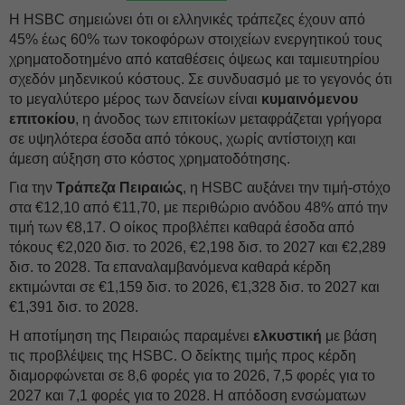
Η HSBC σημειώνει ότι οι ελληνικές τράπεζες έχουν από
45% έως 60% των τοκοφόρων στοιχείων ενεργητικού τους
χρηματοδοτημένο από καταθέσεις όψεως και ταμιευτηρίου
σχεδόν μηδενικού κόστους. Σε συνδυασμό με το γεγονός ότι
το μεγαλύτερο μέρος των δανείων είναι
κυμαινόμενου
επιτοκίου
, η άνοδος των επιτοκίων μεταφράζεται γρήγορα
σε υψηλότερα έσοδα από τόκους, χωρίς αντίστοιχη και
άμεση αύξηση στο κόστος χρηματοδότησης.
Για την
Τράπεζα Πειραιώς
, η HSBC αυξάνει την τιμή-στόχο
στα €12,10 από €11,70, με περιθώριο ανόδου 48% από την
τιμή των €8,17. Ο οίκος προβλέπει καθαρά έσοδα από
τόκους €2,020 δισ. το 2026, €2,198 δισ. το 2027 και €2,289
δισ. το 2028. Τα επαναλαμβανόμενα καθαρά κέρδη
εκτιμώνται σε €1,159 δισ. το 2026, €1,328 δισ. το 2027 και
€1,391 δισ. το 2028.
Η αποτίμηση της Πειραιώς παραμένει
ελκυστική
με βάση
τις προβλέψεις της HSBC. Ο δείκτης τιμής προς κέρδη
διαμορφώνεται σε 8,6 φορές για το 2026, 7,5 φορές για το
2027 και 7,1 φορές για το 2028. Η απόδοση ενσώματων