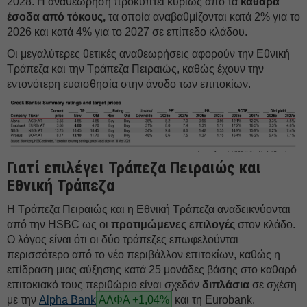
2028. Η αναθεώρηση προκύπτει κυρίως από τα
καθαρά
έσοδα από τόκους,
τα οποία αναβαθμίζονται κατά 2% για το
2026 και κατά 4% για το 2027 σε επίπεδο κλάδου.
Οι μεγαλύτερες θετικές αναθεωρήσεις αφορούν την Εθνική
Τράπεζα και την Τράπεζα Πειραιώς, καθώς έχουν την
εντονότερη ευαισθησία στην άνοδο των επιτοκίων.
Γιατί επιλέγει Τράπεζα Πειραιώς και
Εθνική Τράπεζα
Η Τράπεζα Πειραιώς και η Εθνική Τράπεζα αναδεικνύονται
από την HSBC ως οι
προτιμώμενες επιλογές
στον κλάδο.
Ο λόγος είναι ότι οι δύο τράπεζες επωφελούνται
περισσότερο από το νέο περιβάλλον επιτοκίων, καθώς η
επίδραση μιας αύξησης κατά 25 μονάδες βάσης στο καθαρό
επιτοκιακό τους περιθώριο είναι σχεδόν
διπλάσια
σε σχέση
με την
Alpha Bank
ΑΛΦΑ +1,04%
και τη Eurobank.