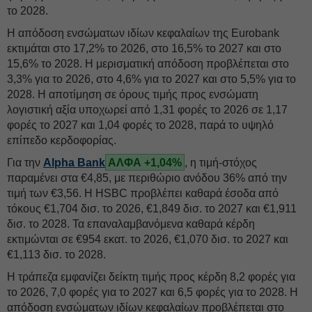
το 2028.
Η απόδοση ενσώματων ιδίων κεφαλαίων της Eurobank
εκτιμάται στο 17,2% το 2026, στο 16,5% το 2027 και στο
15,6% το 2028. Η μερισματική απόδοση προβλέπεται στο
3,3% για το 2026, στο 4,6% για το 2027 και στο 5,5% για το
2028. Η αποτίμηση σε όρους τιμής προς ενσώματη
λογιστική αξία υποχωρεί από 1,31 φορές το 2026 σε 1,17
φορές το 2027 και 1,04 φορές το 2028, παρά το υψηλό
επίπεδο κερδοφορίας.
Για την
Alpha Bank
ΑΛΦΑ +1,04%
, η τιμή-στόχος
παραμένει στα €4,85, με περιθώριο ανόδου 36% από την
τιμή των €3,56. Η HSBC προβλέπει καθαρά έσοδα από
τόκους €1,704 δισ. το 2026, €1,849 δισ. το 2027 και €1,911
δισ. το 2028. Τα επαναλαμβανόμενα καθαρά κέρδη
εκτιμώνται σε €954 εκατ. το 2026, €1,070 δισ. το 2027 και
€1,113 δισ. το 2028.
Η τράπεζα εμφανίζει δείκτη τιμής προς κέρδη 8,2 φορές για
το 2026, 7,0 φορές για το 2027 και 6,5 φορές για το 2028. Η
απόδοση ενσώματων ιδίων κεφαλαίων προβλέπεται στο