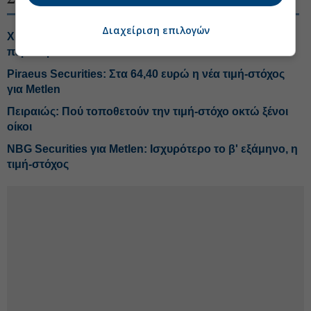
Διαχείριση επιλογών
Χρηματιστήριο: Ποιες μετοχές και κλάδοι έχουν ακόμη
περιθώρια ανόδου
Piraeus Securities: Στα 64,40 ευρώ η νέα τιμή-στόχος
για Metlen
Πειραιώς: Πού τοποθετούν την τιμή-στόχο οκτώ ξένοι
οίκοι
NBG Securities για Metlen: Ισχυρότερο το β' εξάμηνο, η
τιμή-στόχος