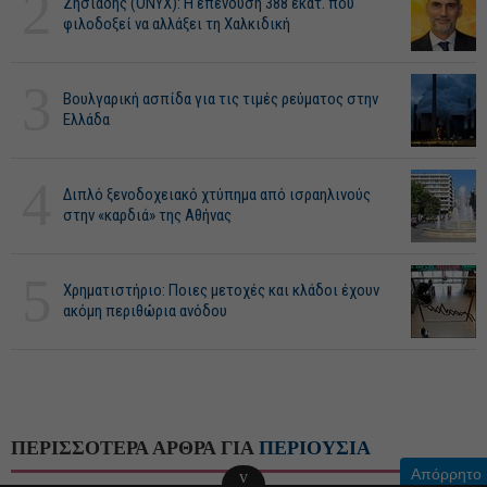
2
Ζησιάδης (ONYX): Η επένδυση 388 εκατ. που
φιλοδοξεί να αλλάξει τη Χαλκιδική
3
Βουλγαρική ασπίδα για τις τιμές ρεύματος στην
Ελλάδα
4
Διπλό ξενοδοχειακό χτύπημα από ισραηλινούς
στην «καρδιά» της Αθήνας
5
Χρηματιστήριο: Ποιες μετοχές και κλάδοι έχουν
ακόμη περιθώρια ανόδου
ΠΕΡΙΣΣΟΤΕΡΑ ΑΡΘΡΑ ΓΙΑ
ΠΕΡΙΟΥΣΙΑ
Απόρρητο
v