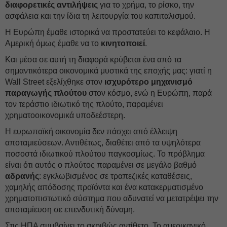
διαφορετικές αντιλήψεις
για το χρήμα, το ρίσκο, την
ασφάλεια και την ίδια τη λειτουργία του καπιταλισμού.
Η Ευρώπη έμαθε ιστορικά να προστατεύει το κεφάλαιο. Η
Αμερική όμως έμαθε να το
κινητοποιεί
.
Και μέσα σε αυτή τη διαφορά κρύβεται ένα από τα
σημαντικότερα οικονομικά μυστικά της εποχής μας: γιατί η
Wall Street εξελίχθηκε στον
ισχυρότερο μηχανισμό
παραγωγής πλούτου
στον κόσμο, ενώ η Ευρώπη, παρά
τον τεράστιο ιδιωτικό της πλούτο, παραμένει
χρηματοοικονομικά υποδεέστερη.
Η ευρωπαϊκή οικονομία δεν πάσχει από έλλειψη
αποταμιεύσεων. Αντιθέτως, διαθέτει από τα υψηλότερα
ποσοστά ιδιωτικού πλούτου παγκοσμίως. Το πρόβλημα
είναι ότι αυτός ο πλούτος παραμένει σε μεγάλο βαθμό
αδρανής
: εγκλωβισμένος σε τραπεζικές καταθέσεις,
χαμηλής απόδοσης προϊόντα και ένα κατακερματισμένο
χρηματοπιστωτικό σύστημα που αδυνατεί να μετατρέψει την
αποταμίευση σε επενδυτική δύναμη.
Στις ΗΠΑ συμβαίνει το ακριβώς αντίθετο. Το αμερικανικό