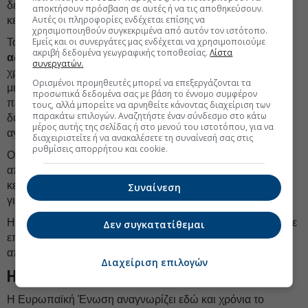
δεκαετίες, αλλά
περιόρισε
την ανάπτυξη ισχυρών
αποκτήσουν πρόσβαση σε αυτές ή να τις αποθηκεύσουν.
Αυτές οι πληροφορίες ενδέχεται επίσης να
κεφαλαιαγορών.
χρησιμοποιηθούν συγκεκριμένα από αυτόν τον ιστότοπο.
Εμείς και οι συνεργάτες μας ενδέχεται να χρησιμοποιούμε
Το αποτέλεσμα είναι ένας
αυτοενισχυόμενος κύκλος
ακριβή δεδομένα γεωγραφικής τοποθεσίας.
Λίστα
αδυναμίας
. Λιγότερες εταιρείες εισάγονται στο
συνεργατών.
χρηματιστήριο επειδή οι ευρωπαϊκές αγορές παραμένουν
Ορισμένοι προμηθευτές μπορεί να επεξεργάζονται τα
μικρότερες και λιγότερο ρευστές. Αυτό μειώνει ακόμη
προσωπικά δεδομένα σας με βάση το έννομο συμφέρον
περισσότερο το επενδυτικό ενδιαφέρον και περιορίζει τη
τους, αλλά μπορείτε να αρνηθείτε κάνοντας διαχείριση των
παρακάτω επιλογών. Αναζητήστε έναν σύνδεσμο στο κάτω
δυνατότητα χρηματοδότησης της καινοτομίας μέσω των
μέρος αυτής της σελίδας ή στο μενού του ιστοτόπου, για να
αγορών.
διαχειριστείτε ή να ανακαλέσετε τη συναίνεσή σας στις
ρυθμίσεις απορρήτου και cookie.
Οι τράπεζες παραμένουν έτσι κυρίαρχες όχι επειδή είναι
απαραίτητα πιο αποτελεσματικές, αλλά επειδή οι
κεφαλαιαγορές δεν απέκτησαν ποτέ το απαραίτητο μέγεθος
Συναίνεση
για να λειτουργήσουν ανταγωνιστικά απέναντί τους.
Η Ευρώπη δεν απέτυχε λόγω έλλειψης κεφαλαίων. Απέτυχε
Δεν συγκατατίθεμαι
επειδή δεν δημιούργησε μηχανισμό μετατροπής των
αποταμιεύσεων σε
επενδυτική ισχύ
.
Διαχείριση επιλογών
Η αποτυχία του Capital Markets Union
Η Ευρωπαϊκή Ένωση αναγνωρίζει εδώ και χρόνια το