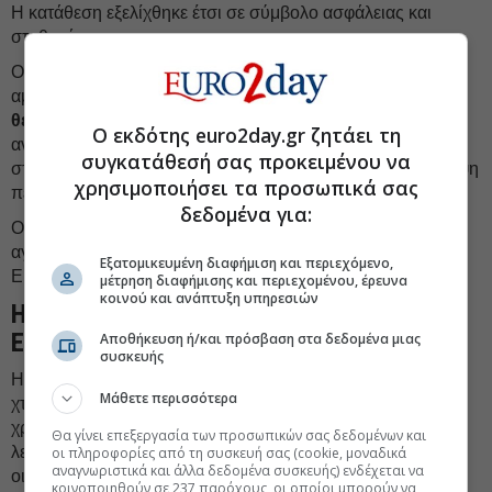
Η κατάθεση εξελίχθηκε έτσι σε σύμβολο ασφάλειας και
σταθερότητας.
Οι ΗΠΑ ακολούθησαν διαφορετική ιστορική πορεία. Η
αμερικανική οικονομία αναπτύχθηκε μέσα σε περιβάλλον
θεσμικής συνέχειας
, ενιαίας αγοράς και μακροχρόνιας
Ο εκδότης euro2day.gr ζητάει τη
ανόδου των κεφαλαιαγορών. Η επένδυση στις μετοχές
συγκατάθεσή σας προκειμένου να
σταδιακά ενσωματώθηκε στην ίδια την αμερικανική αντίληψη
χρησιμοποιήσει τα προσωπικά σας
περί κοινωνικής προόδου.
δεδομένα για:
Ο μέσος Αμερικανός αντιμετωπίζει τη χρηματιστηριακή
αγορά ως
εργαλείο συσσώρευσης πλούτου
. Ο μέσος
Εξατομικευμένη διαφήμιση και περιεχόμενο,
Ευρωπαίος συχνά τη βλέπει ακόμη ως χώρο κινδύνου.
μέτρηση διαφήμισης και περιεχομένου, έρευνα
κοινού και ανάπτυξη υπηρεσιών
Η τραπεζοκεντρική αρχιτεκτονική της
Ευρώπης
Αποθήκευση ή/και πρόσβαση στα δεδομένα μιας
συσκευής
Η μεταπολεμική οικονομική αρχιτεκτονική της Ευρώπης
Μάθετε περισσότερα
χτίστηκε γύρω από τις τράπεζες. Οι τράπεζες
χρηματοδοτούσαν επιχειρήσεις, επενδύσεις και ανάπτυξη,
Θα γίνει επεξεργασία των προσωπικών σας δεδομένων και
λειτουργώντας ως ο βασικός ενδιάμεσος μηχανισμός της
οι πληροφορίες από τη συσκευή σας (cookie, μοναδικά
αναγνωριστικά και άλλα δεδομένα συσκευής) ενδέχεται να
οικονομίας. Αυτό το μοντέλο προσέφερε σταθερότητα για
κοινοποιηθούν σε 237 παρόχους, οι οποίοι μπορούν να