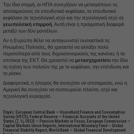
Την ίδια στιγμή, οι ΗΠΑ συνεχίζουν να μετατρέπουν τις
αποταμιεύσεις σε επενδυτικό κεφάλαιο, το επενδυτικό
κεφάλαιο σε τεχνολογική ισχύ και την τεχνολογική ισχύ σε
γεωπολιτική επιρροή
. Αυτή είναι η πραγματική διαφορά
μεταξύ των δύο μοντέλων.
Αν η Ευρώπη θέλει να ανταγωνιστεί ουσιαστικά τις
Ηνωμένες Πολιτείες, θα χρειαστεί να αλλάξει πολύ
περισσότερα από τους δημοσιονομικούς της κανόνες ή τα
επιτόκια της ΕΚΤ. Θα χρειαστεί να
μετασχηματίσει
την ίδια
τη σχέση των πολιτών της με το κεφάλαιο, την επένδυση και
το ρίσκο.
Διαφορετικά, η ήπειρος θα συνεχίσει να αποταμιεύει, ενώ η
Αμερική θα συνεχίσει να συσσωρεύει πλούτο, ισχύ και
τεχνολογική κυριαρχία.
Πηγές: European Central Bank — Household Finance and Consumption
Survey (HFCS), Federal Reserve — Financial Accounts of the United
States (Z.1), OECD — Pension Markets in Focus, European Commission —
Capital Markets Union Reports, International Monetary Fund — Global
Financial Stability Report, World Bank — Global Financial Development