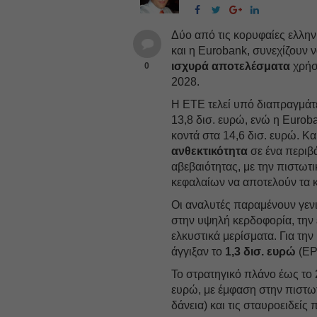
Δύο από τις κορυφαίες ελλην
και η Eurobank, συνεχίζουν 
ισχυρά αποτελέσματα
χρήσ
0
2028.
Η ΕΤΕ τελεί υπό διαπραγμάτ
13,8 δισ. ευρώ, ενώ η Eurob
κοντά στα 14,6 δισ. ευρώ. Κα
ανθεκτικότητα
σε ένα περιβ
αβεβαιότητας, με την πιστωτι
κεφαλαίων να αποτελούν τα κ
Οι αναλυτές παραμένουν γενι
στην υψηλή κερδοφορία, την
ελκυστικά μερίσματα. Για τη
άγγιξαν το
1,3 δισ. ευρώ
(EP
Το στρατηγικό πλάνο έως το
ευρώ, με έμφαση στην πιστω
δάνεια) και τις σταυροειδείς