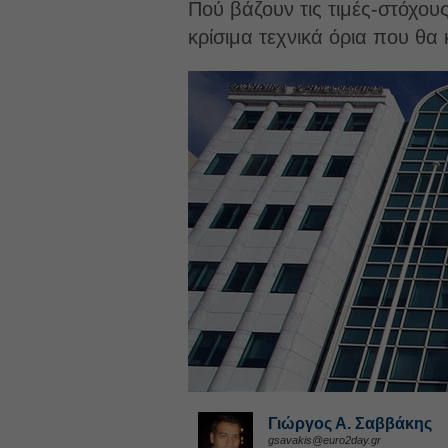
Πού βάζουν τις τιμές-στόχους
κρίσιμα τεχνικά όρια που θα
Γιώργος Α. Σαββάκης
gsavakis@euro2day.gr