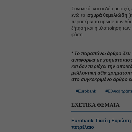
Συνολικά, και οι δύο μετοχές
ενώ τα
ισχυρά θεμελιώδη
(κ
περαιτέρω το upside των δύο
ζήτηση και η υλοποίηση των
φάση.
* Το παραπάνω άρθρο δεν 
αναφορικά με χρηματοπιστ
και δεν περιέχει την οποι
μελλοντική αξία χρηματοπι
στο συγκεκριμένο άρθρο ε
#Eurobank
#Εθνική τράπ
ΣΧΕΤΙΚΑ ΘΕΜΑΤΑ
Eurobank: Γιατί η Ευρώπη κ
πετρέλαιο