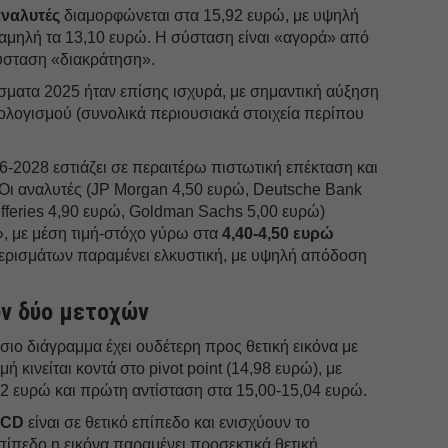
αναλυτές
διαμορφώνεται στα 15,92 ευρώ, με υψηλή
χαμηλή τα 13,10 ευρώ. Η σύσταση είναι «αγορά» από
σύσταση «διακράτηση».
έσματα 2025 ήταν επίσης ισχυρά, με σημαντική αύξηση
ολογισμού (συνολικά περιουσιακά στοιχεία περίπου
6-2028 εστιάζει σε περαιτέρω πιστωτική επέκταση και
ι αναλυτές (JP Morgan 4,50 ευρώ, Deutsche Bank
Jefferies 4,90 ευρώ, Goldman Sachs 5,00 ευρώ)
», με μέση τιμή-στόχο γύρω στα
4,40-4,50 ευρώ
 μερισμάτων παραμένει ελκυστική, με υψηλή απόδοση
ων δύο μετοχών
ιο διάγραμμα έχει ουδέτερη προς θετική εικόνα με
ή κινείται κοντά στο pivot point (14,98 ευρώ), με
92 ευρώ και πρώτη αντίσταση στα 15,00-15,04 ευρώ.
CD
είναι σε θετικό επίπεδο και ενισχύουν το
πίπεδο η εικόνα παραμένει προσεκτικά θετική.