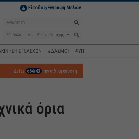
Είσοδος/Εγγραφή Μελών
Σύμβολο
ΚΙΝΗΣΗ ΣΤΕΛΕΧΩΝ
#ΔΑΣΜΟΙ
#ΥΠΟΚΛΟΠΕΣ
#ΠΛΗΘΩΡΙΣΜ
Δείτε
εδώ
την ειδική έκδοση
χνικά όρια