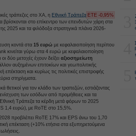
ικές τράπεζες στο ΧΑ, η
Εθνική Τράπεζα
ΕΤΕ -0,95%
3
να βρίσκονται στο επίκεντρο των επενδυτών χάρη στα
ης 2025 και τα φιλόδοξα στρατηγικά πλάνα 2026-
4
ευση κοντά στα
15 ευρώ
με κεφαλαιοποίηση περίπου
ank κινείται γύρω στα 4 ευρώ με κεφαλαιοποίηση
ι οι δύο μετοχές έχουν δείξει
αξιοσημείωτη
άλλον αυξημένων επιτοκίων και γεωπολιτικής
5
κή επέκταση και κυρίως τις πολιτικές επιστροφής
ύρια στηρίγματα.
κά θετικοί για τον κλάδο των τραπεζών, εστιάζοντας
 ενίσχυση των εσόδων από προμήθειες και τα
ν Εθνική Tράπεζα τα κέρδη μετά φόρων το 2025
S 1,4 ευρώ), με RoTE στο 15,5%.
 2028 προβλέπει RoTE 17% και EPS άνω του 1,70
τική επέκταση (+10% ετήσια στα εξυπηρετούμενα
 πωλήσεις.