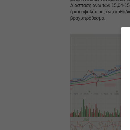
Διάσπαση άνω των 15,04-15,
ή και υψηλότερα, ενώ καθοδ
βραχυπρόθεσμα.