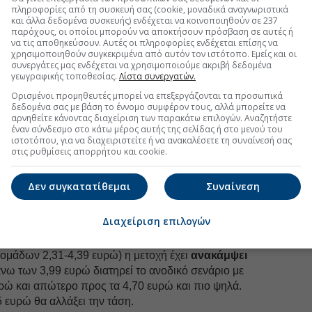
πληροφορίες από τη συσκευή σας (cookie, μοναδικά αναγνωριστικά
και άλλα δεδομένα συσκευής) ενδέχεται να κοινοποιηθούν σε 237
παρόχους, οι οποίοι μπορούν να αποκτήσουν πρόσβαση σε αυτές ή
ο διάγραμμα, η εικόνα είναι αγορά, σύμφωνα με τους
να τις αποθηκεύσουν. Αυτές οι πληροφορίες ενδέχεται επίσης να
ινητούς μέσους όρους.
χρησιμοποιηθούν συγκεκριμένα από αυτόν τον ιστότοπο. Εμείς και οι
συνεργάτες μας ενδέχεται να χρησιμοποιούμε ακριβή δεδομένα
γεωγραφικής τοποθεσίας.
Λίστα συνεργατών.
Ορισμένοι προμηθευτές μπορεί να επεξεργάζονται τα προσωπικά
uro2day.gr
στο
Google Discover!
δεδομένα σας με βάση το έννομο συμφέρον τους, αλλά μπορείτε να
αρνηθείτε κάνοντας διαχείριση των παρακάτω επιλογών. Αναζητήστε
 εξελίξεις με την υπογραφη εγκυρότητας του Euro2day.gr
έναν σύνδεσμο στο κάτω μέρος αυτής της σελίδας ή στο μενού του
ιστοτόπου, για να διαχειριστείτε ή να ανακαλέσετε τη συναίνεσή σας
στις ρυθμίσεις απορρήτου και cookie.
FOLLOW US
Ακολουθήστε τη σελίδα του
Euro2day.gr
στο
Linkedin
Δεν συγκατατίθεμαι
Συναίνεση
pivot point
(4,025 ευρώ), με στήριξη στα 3,987-3,959
ρώτη αντίσταση στα 4,053-4,091 ευρώ. Ο ταλαντωτής
Διαχείριση επιλογών
ράς) και MACD σε θετικό επίπεδο.
δομάδων 2,31-4,39 ευρώ) η μετοχή έχει
ανακάμψει
νω των 3,99 ευρώ διατηρεί το ανοδικό σενάριο με
υρώ και απώτερο προς τα 4,70 ευρώ και πιο ψηλά.
 ευρώ θα αλλάξει την τάση.