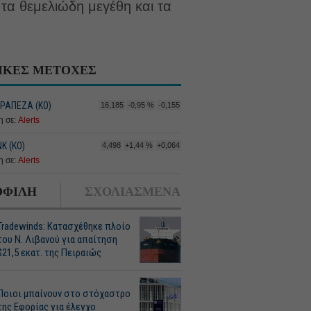
α τα θεμελιώδη μεγέθη και τα
ΙΚΕΣ ΜΕΤΟΧΕΣ
ΤΡΑΠΕΖΑ (KO)
16,185
-0,95 %
-0,155
 σε:
Alerts
K (ΚΟ)
4,498
+1,44 %
+0,064
 σε:
Alerts
ΦΙΛΗ
ΣΧΟΛΙΑΣΜΕΝΑ
Tradewinds: Κατασχέθηκε πλοίο
του Ν. Λιβανού για απαίτηση
$21,5 εκατ. της Πειραιώς
Ποιοι μπαίνουν στο στόχαστρο
της Εφορίας για έλεγχο