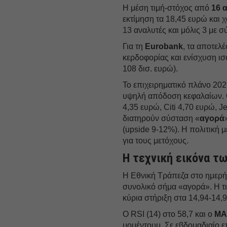
Η μέση τιμή-στόχος από
16 
εκτίμηση τα 18,45 ευρώ και 
13 αναλυτές και μόλις 3 με 
Για τη
Eurobank
, τα αποτελ
κερδοφορίας και ενίσχυση ισ
108 δισ. ευρώ).
Το επιχειρηματικό πλάνο 202
υψηλή απόδοση κεφαλαίων. Ο
4,35 ευρώ, Citi 4,70 ευρώ, 
διατηρούν σύσταση «
αγορά
(upside 9-12%). Η πολιτική
για τους μετόχους.
Η τεχνική εικόνα τ
Η Εθνική Tράπεζα στο ημερήσ
συνολικό σήμα «αγορά». Η τιμ
κύρια στήριξη στα 14,94-14,
Ο RSI (14) στο 58,7 και ο
MA
μομέντουμ. Σε εβδομαδιαίο ε