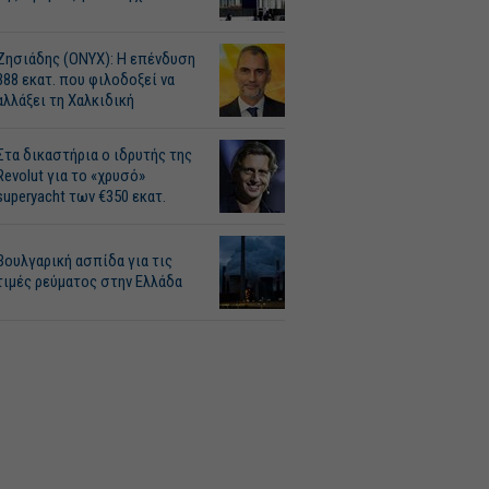
Ζησιάδης (ONYX): Η επένδυση
388 εκατ. που φιλοδοξεί να
αλλάξει τη Χαλκιδική
Στα δικαστήρια ο ιδρυτής της
Revolut για το «χρυσό»
superyacht των €350 εκατ.
Βουλγαρική ασπίδα για τις
τιμές ρεύματος στην Ελλάδα