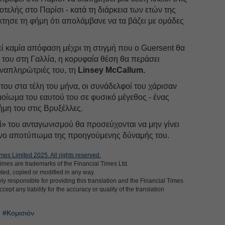
οτελής στο Παρίσι - κατά τη διάρκεια των ετών της
κτησε τη φήμη ότι απολάμβανε να τα βάζει με ομάδες
ί καμία απόφαση μέχρι τη στιγμή που ο Guersent θα
του στη Γαλλία, η κορυφαία θέση θα περάσει
αναπληρώτριές του, τη
Linsey McCallum.
του στα τέλη του μήνα, οι συνάδελφοί του χάρισαν
μοίωμα του εαυτού του σε φυσικό μέγεθος - ένας
ήμη του στις Βρυξέλλες.
ί» του ανταγωνισμού θα προσεύχονται να μην γίνει
ρτινο αποτύπωμα της προηγούμενης δύναμής του.
mes Limited 2025. All rights reserved.
imes are trademarks of the Financial Times Ltd.
uted, copied or modified in any way.
ly responsible for providing this translation and the Financial Times
cept any liability for the accuracy or quality of the translation
#Κομισιόν