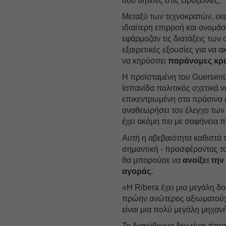
δύο θητείες στις Βρυξέλλες.
Μεταξύ των τεχνοκρατών, εκε
ιδιαίτερη επιρροή και ονομά
εφάρμοζαν τις διατάξεις τω
εξαιρετικές εξουσίες για να 
να κηρύσσει
παράνομες κρα
Η προϊσταμένη του Guersent
Ισπανίδα πολιτικός σχετικά 
επικεντρωμένη στα πράσινα σ
αναθεωρήσει τον έλεγχο των 
έχει ακόμη πει με σαφήνεια 
Αυτή η αβεβαιότητα καθιστά τ
σημαντική - προσφέροντας τ
θα μπορούσε να
ανοίξει την
αγοράς.
«Η Ribera έχει μια μεγάλη δο
πρώην ανώτερος αξιωματούχ
είναι μια πολύ μεγάλη μηχαν
Το διακύβευμα δεν είναι τίπ