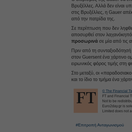
Βρυξέλλες. Αλλά δεν είναι υπ
στις Βρυξέλλες, η Gauer απέ
από την πατρίδα της.
Σε περίπτωση που δεν ληφθε
αποσυρθεί στον λαχανόκηπό 
προσωρινά
σε μία από τις 
Πριν από τη συνταξιοδότησή 
στον Guersent ένα χάρτινο ο
ειρωνικός φόρος τιμής στη φ
Στο μεταξύ, οι «παραδοσιακο
και το ίδιο το τμήμα ένα χά
© The Financial Ti
FT and Financial T
Not to be redistrib
Euro2day.gr is sole
Limited does not ac
#Επιτροπή Ανταγωνισμού