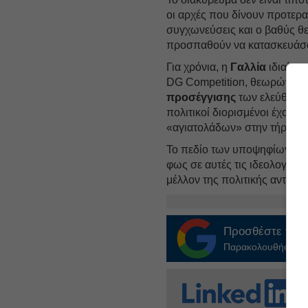
οι αρχές που δίνουν προτερα
συγχωνεύσεις και ο βαθύς θε
προσπαθούν να κατασκευάσο
Για χρόνια, η
Γαλλία
ιδιαίτερ
DG Competition, θεωρώντας 
προσέγγισης
των ελεύθερων
πολιτικοί διορισμένοι έχουν
«αγιατολάδων» στην τήρηση
Το πεδίο των υποψηφίων για 
φως σε αυτές τις ιδεολογικέ
μέλλον της πολιτικής ανταγω
Προσθέστε το
E
Παρακολουθήστε τις