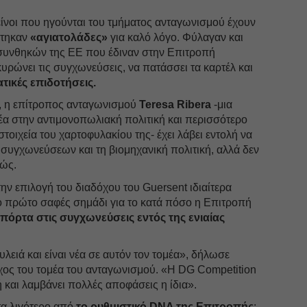
ίνοι που ηγούνται του τμήματος ανταγωνισμού έχουν
στηκαν
«αγιατολάδες»
για καλό λόγο. Φύλαγαν και
ν συνθηκών της ΕΕ που έδιναν στην Επιτροπή
ακυρώνει τις συγχωνεύσεις, να πατάσσει τα καρτέλ και
τικές επιδοτήσεις.
, η επίτροπος ανταγωνισμού
Teresa Ribera
-μια
νέα στην αντιμονοπωλιακή πολιτική και περισσότερο
τοιχεία του χαρτοφυλακίου της- έχει λάβει εντολή να
συγχωνεύσεων και τη βιομηχανική πολιτική, αλλά δεν
πώς.
ην επιλογή του διαδόχου του Guersent ιδιαίτερα
ο πρώτο σαφές σημάδι για το κατά πόσο η Επιτροπή
 πόρτα στις συγχωνεύσεις εντός της ενιαίας
υλειά και είναι νέα σε αυτόν τον τομέα», δήλωσε
ος του τομέα του ανταγωνισμού. «Η DG Competition
ή και λαμβάνει πολλές αποφάσεις η ίδια».
οτα λιγότερο από
το ρυθμιστικό DNA της Επιτροπής
: