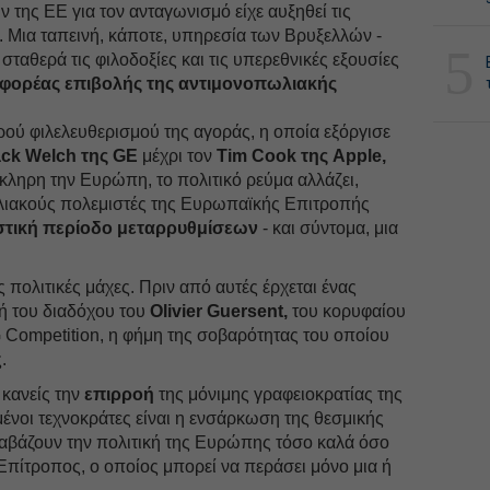
της ΕΕ για τον ανταγωνισμό είχε αυξηθεί τις
ς. Μια ταπεινή, κάποτε, υπηρεσία των Βρυξελλών -
5
 σταθερά τις φιλοδοξίες και τις υπερεθνικές εξουσίες
 φορέας επιβολής της αντιμονοπωλιακής
ρού φιλελευθερισμού της αγοράς, η οποία εξόργισε
ack Welch της GE
μέχρι τον
Tim Cook της Apple,
όκληρη την Ευρώπη, το πολιτικό ρεύμα αλλάζει,
λιακούς πολεμιστές της Ευρωπαϊκής Επιτροπής
στική περίοδο μεταρρυθμίσεων
- και σύντομα, μια
πολιτικές μάχες. Πριν από αυτές έρχεται ένας
γή του διαδόχου του
Olivier Guersent,
του κορυφαίου
Competition, η φήμη της σοβαρότητας του οποίου
.
κανείς την
επιρροή
της μόνιμης γραφειοκρατίας της
ένοι τεχνοκράτες είναι η ενσάρκωση της θεσμικής
ιαβάζουν την πολιτική της Ευρώπης τόσο καλά όσο
πίτροπος, ο οποίος μπορεί να περάσει μόνο μια ή