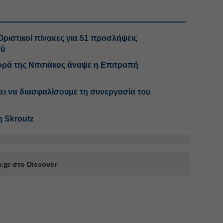
ριστικοί πίνακες για 51 προσλήψεις
ού
ρά της Νιτσιάκος άναψε η Επιτροπή
ει να διασφαλίσουμε τη συνεργασία του
η Skroutz
.gr στο Discover