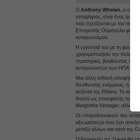
Ο
Anthony Whelan,
ο οποίο
υποψήφιος, είναι ένας Ιρλαν
που σχετίζονται με την τεχν
Επιτροπής Ούρσουλα φον ντε
ανταγωνισμού.
Η εγγύτητά του με τη φον ντ
χρησιμοποιήσει την πολιτικ
στρατηγική, βοηθώντας τις ε
ανταγωνιστών των ΗΠΑ και τ
Μια άλλη πιθανή υποψήφια ε
διεύθυνσης ενέργειας, η οπο
ατζέντα της Ribera. Το αντι
θητεία ως επικεφαλής του γ
Margrethe Vestager, αλλά δε
Οι «παραδοσιακοί» του αντ
αξιωματούχο που έχει ασκήσε
μεταξύ άλλων και κατά της G
Ο διορισμός της Gauer θα επι