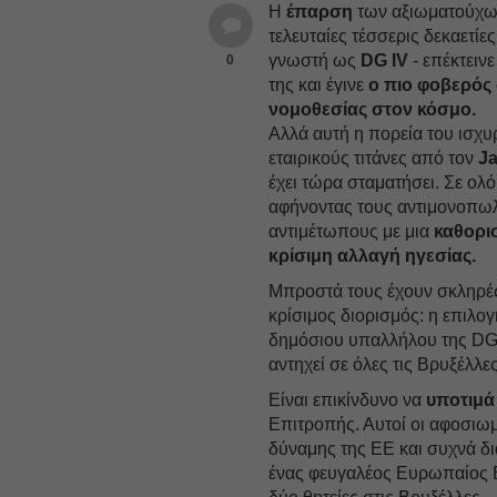
Η
έπαρση
των αξιωματούχων 
τελευταίες τέσσερις δεκαετίε
γνωστή ως
DG IV
- επέκτεινε
0
της και έγινε
ο πιο φοβερός
νομοθεσίας στον κόσμο.
Αλλά αυτή η πορεία του ισχυ
εταιρικούς τιτάνες από τον
J
έχει τώρα σταματήσει. Σε ολ
αφήνοντας τους αντιμονοπω
αντιμέτωπους με μια
καθορι
κρίσιμη αλλαγή ηγεσίας.
Μπροστά τους έχουν σκληρές 
κρίσιμος διορισμός: η επιλο
δημόσιου υπαλλήλου της DG 
αντηχεί σε όλες τις Βρυξέλλες
Είναι επικίνδυνο να
υποτιμά
Επιτροπής. Αυτοί οι αφοσιωμ
δύναμης της ΕΕ και συχνά δ
ένας φευγαλέος Ευρωπαίος Ε