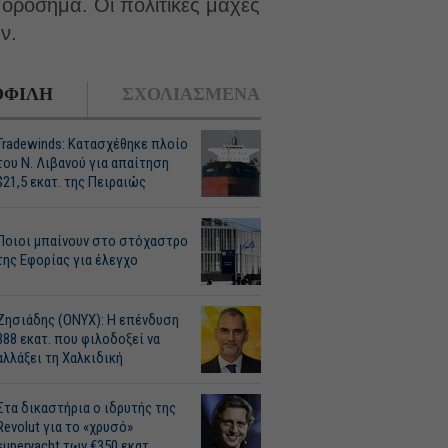
ορόσημα. Οι πολιτικές μάχες
ν.
ΦΙΛΗ
ΣΧΟΛΙΑΣΜΕΝΑ
Tradewinds: Κατασχέθηκε πλοίο
του Ν. Λιβανού για απαίτηση
$21,5 εκατ. της Πειραιώς
Ποιοι μπαίνουν στο στόχαστρο
της Εφορίας για έλεγχο
Ζησιάδης (ONYX): Η επένδυση
388 εκατ. που φιλοδοξεί να
αλλάξει τη Χαλκιδική
Στα δικαστήρια ο ιδρυτής της
Revolut για το «χρυσό»
superyacht των €350 εκατ.