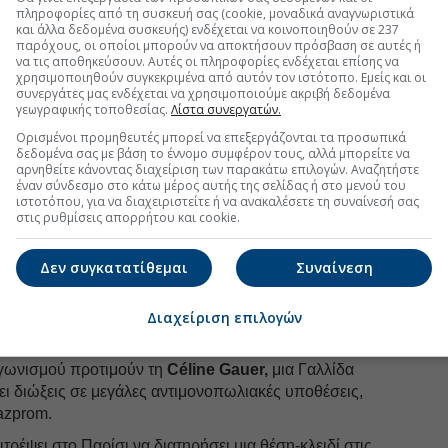
πληροφορίες από τη συσκευή σας (cookie, μοναδικά αναγνωριστικά
και άλλα δεδομένα συσκευής) ενδέχεται να κοινοποιηθούν σε 237
ς θεωρείται από καιρό ως επικρατέστερος
παρόχους, οι οποίοι μπορούν να αποκτήσουν πρόσβαση σε αυτές ή
δός αξιωματούχος με μεγάλη εμπειρία σε πολιτικές
να τις αποθηκεύσουν. Αυτές οι πληροφορίες ενδέχεται επίσης να
ολογία, ο οποίος συμβούλευε την πρόεδρο της
χρησιμοποιηθούν συγκεκριμένα από αυτόν τον ιστότοπο. Εμείς και οι
συνεργάτες μας ενδέχεται να χρησιμοποιούμε ακριβή δεδομένα
ρ Λάιεν σε θέματα ψηφιακής τεχνολογίας και
γεωγραφικής τοποθεσίας.
Λίστα συνεργατών.
Ορισμένοι προμηθευτές μπορεί να επεξεργάζονται τα προσωπικά
ερ Λάιεν υποδηλώνει την προθυμία του να
δεδομένα σας με βάση το έννομο συμφέρον τους, αλλά μπορείτε να
αρνηθείτε κάνοντας διαχείριση των παρακάτω επιλογών. Αναζητήστε
ή ανταγωνισμού ως
μοχλό
για τη βιομηχανική
έναν σύνδεσμο στο κάτω μέρος αυτής της σελίδας ή στο μενού του
υρωπαϊκές εταιρείες να αναβαθμιστούν έναντι των
ιστοτόπου, για να διαχειριστείτε ή να ανακαλέσετε τη συναίνεσή σας
ης Κίνας.
στις ρυθμίσεις απορρήτου και cookie.
ίναι η
Ditte Juul Jørgensen,
νυν επικεφαλής της
Δεν συγκατατίθεμαι
Συναίνεση
ία θα μπορούσε να ευθυγραμμιστεί με την πράσινη
μονοπωλιακό ιστορικό της Jørgensen περιλαμβάνει μια
ραφείου της πρώην επικεφαλής του ανταγωνισμού
Διαχείριση επιλογών
ν έχει βαθιές ρίζες στη DG Comp.
αγωνισμού προτιμούν τη
Céline Gauer,
μια Γαλλίδα
ι διώξεις σε μεγάλες αντιμονοπωλιακές υποθέσεις,
azprom.
τρέψει στο Παρίσι να διατηρήσει μια θέση-κλειδί στις