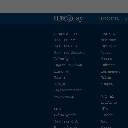
Ταυτότητα
Ε
ΣΟΦΟΚΛΕΟΥΣ
ΕΙΔΗΣΕΙΣ
Real Time ΧΑ
Newswire
Real Time ΧΠΑ
Οικονομία
Real Time Ομόλογα
Αγορά
Σχόλιο Αγοράς
Κόσμος
Εύρεση Συμβόλου
Επίκαιρα
Στατιστικά
Επιχειρήσεις
Πακέτα
Πολιτική
Πράξεις
Κύπρος
Κεφαλαιοποιήσεις
Ανακοινώσεις
ΑΓΟΡΕΣ
Σε 1 Λεπτό
ΗΠΑ
ΧΠΑ
Σχόλιο Αγοράς
Ευρώπη
Real Time ΧΠΑ
Ασία
Futures Δεικτών
Χρήμα