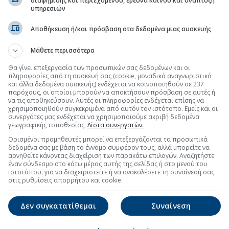
διαφήμισης και περιεχομένου, έρευνα κοινού και ανάπτυξη
υπηρεσιών
Αποθήκευση ή/και πρόσβαση στα δεδομένα μιας συσκευής
τη Μετοχή
Περισσότερα για
ΙΝΩΣΕΙΣ
Μάθετε περισσότερα
ληροφορία
(10:13 06/08/2026)
Θα γίνει επεξεργασία των προσωπικών σας δεδομένων και οι
πληροφορίες από τη συσκευή σας (cookie, μοναδικά αναγνωριστικά
2026,Εξαμηνιαία,Ενοποιημένη)
(19:31 05/08/2026)
και άλλα δεδομένα συσκευής) ενδέχεται να κοινοποιηθούν σε 237
παρόχους, οι οποίοι μπορούν να αποκτήσουν πρόσβαση σε αυτές ή
να τις αποθηκεύσουν. Αυτές οι πληροφορίες ενδέχεται επίσης να
τελεσμάτων Α’ εξαμήνου 2026
(19:31 05/08/2026)
χρησιμοποιηθούν συγκεκριμένα από αυτόν τον ιστότοπο. Εμείς και οι
συνεργάτες μας ενδέχεται να χρησιμοποιούμε ακριβή δεδομένα
γεωγραφικής τοποθεσίας.
Λίστα συνεργατών.
Ορισμένοι προμηθευτές μπορεί να επεξεργάζονται τα προσωπικά
δεδομένα σας με βάση το έννομο συμφέρον τους, αλλά μπορείτε να
αρνηθείτε κάνοντας διαχείριση των παρακάτω επιλογών. Αναζητήστε
έναν σύνδεσμο στο κάτω μέρος αυτής της σελίδας ή στο μενού του
ιστοτόπου, για να διαχειριστείτε ή να ανακαλέσετε τη συναίνεσή σας
στις ρυθμίσεις απορρήτου και cookie.
Δεν συγκατατίθεμαι
Συναίνεση