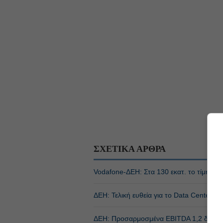
ΣΧΕΤΙΚΑ ΑΡΘΡΑ
Vodafone-ΔΕΗ: Στα 130 εκατ. το τίμημα γι
ΔΕΗ: Τελική ευθεία για το Data Center, τ
ΔΕΗ: Προσαρμοσμένα EBITDA 1,2 δισ. ε