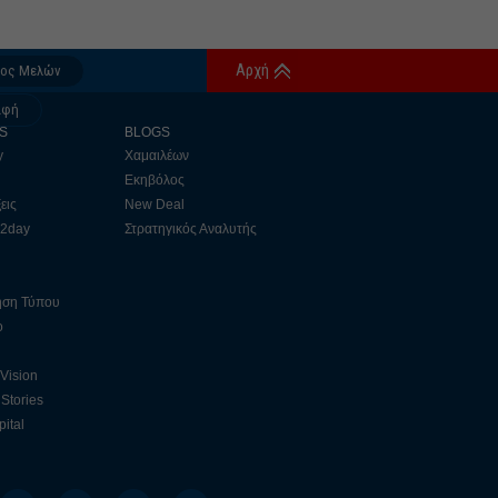
Αρχή
δος Μελών
αφή
S
BLOGS
y
Χαμαιλέων
Εκηβόλος
εις
New Deal
 2day
Στρατηγικός Αναλυτής
ηση Τύπου
ο
 Vision
Stories
ital