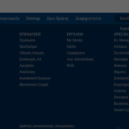
πικοινωνία
Sitemap
Οροι Χρήσης
Διαφημιστείτε
Είσο
Εγγρ
ΕΠΕΝΔΥΣΕΙΣ
ΕΡΓΑΛΕΙΑ
SPECIAL
Πρόσωπα
My Stocks
Dr. Mone
Νέα/Χρήμα
Alerts
Απόψεις
Οδηγός Αγοράς
Γραφήματα
Συνεντεύξ
Εισαγωγές ΧΑ
Λογ. Καταστάσεις
Manager
Αμοιβαία
RSS
Φάκελοι
Αναλύσεις
Θέματα
Investment Scanner
Επισκόπ
Blockchain-Crypto
Εγερτήρι
Ατζέντα
Directors
Business 
Smart Cap
Διεθνείς αποκλειστικές συνεργασίες: