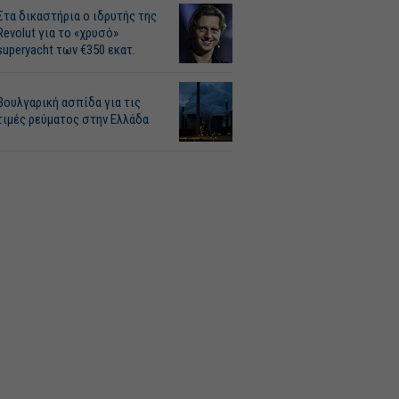
Στα δικαστήρια ο ιδρυτής της
Revolut για το «χρυσό»
superyacht των €350 εκατ.
Βουλγαρική ασπίδα για τις
τιμές ρεύματος στην Ελλάδα