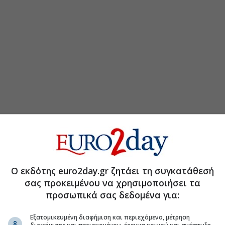
τη Μετοχή
Περισσότερα για
Ο εκδότης euro2day.gr ζητάει τη συγκατάθεσή
α την κοινή εταιρεία οπτικών ινών
(08:05 06/08/2026)
σας προκειμένου να χρησιμοποιήσει τα
προσωπικά σας δεδομένα για:
ο σενάριο για 1 GW
(07:32 06/08/2026)
Εξατομικευμένη διαφήμιση και περιεχόμενο, μέτρηση
υρώ στο εξάμηνο
(17:38 05/08/2026)