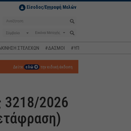
Είσοδος/Εγγραφή Μελών
Σύμβολο
ΚΙΝΗΣΗ ΣΤΕΛΕΧΩΝ
#ΔΑΣΜΟΙ
#ΥΠΟΚΛΟΠΕΣ
#ΠΛΗΘΩΡΙΣΜ
Δείτε
εδώ
την ειδική έκδοση
ς 3218/2026
μετάφραση)