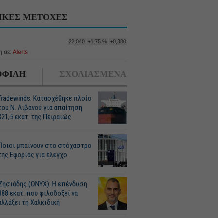
ΙΚΕΣ ΜΕΤΟΧΕΣ
22,040
+1,75 %
+0,380
 σε:
Alerts
ΦΙΛΗ
ΣΧΟΛΙΑΣΜΕΝΑ
Tradewinds: Κατασχέθηκε πλοίο
του Ν. Λιβανού για απαίτηση
$21,5 εκατ. της Πειραιώς
Ποιοι μπαίνουν στο στόχαστρο
της Εφορίας για έλεγχο
Ζησιάδης (ONYX): Η επένδυση
388 εκατ. που φιλοδοξεί να
αλλάξει τη Χαλκιδική