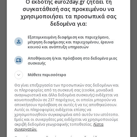
Ο εκδότης euro2day.gr ζητάει τη
συγκατάθεσή σας προκειμένου να
χρησιμοποιήσει τα προσωπικά σας
δεδομένα για:
Εξατομικευμένη διαφήμιση και περιεχόμενο,
μέτρηση διαφήμισης και περιεχομένου, έρευνα
κοινού και ανάπτυξη υπηρεσιών
Αποθήκευση ή/και πρόσβαση στα δεδομένα μιας
συσκευής
Μάθετε περισσότερα
Θα γίνει επεξεργασία των προσωπικών σας δεδομένων και
οι πληροφορίες από τη συσκευή σας (cookie, μοναδικά
αναγνωριστικά και άλλα δεδομένα συσκευής) ενδέχεται να
κοινοποιηθούν σε 237 παρόχους, οι οποίοι μπορούν να
αποκτήσουν πρόσβαση σε αυτές ή να τις αποθηκεύσουν.
Αυτές οι πληροφορίες ενδέχεται επίσης να
χρησιμοποιηθούν συγκεκριμένα από αυτόν τον ιστότοπο.
Εμείς και οι συνεργάτες μας ενδέχεται να χρησιμοποιούμε
ακριβή δεδομένα γεωγραφικής τοποθεσίας.
Λίστα
συνεργατών.