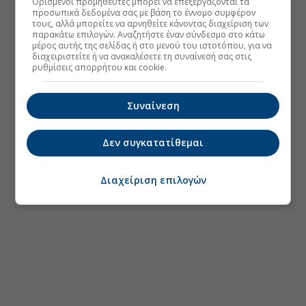
Ορισμένοι προμηθευτές μπορεί να επεξεργάζονται τα
προσωπικά δεδομένα σας με βάση το έννομο συμφέρον
τους, αλλά μπορείτε να αρνηθείτε κάνοντας διαχείριση των
παρακάτω επιλογών. Αναζητήστε έναν σύνδεσμο στο κάτω
μέρος αυτής της σελίδας ή στο μενού του ιστοτόπου, για να
διαχειριστείτε ή να ανακαλέσετε τη συναίνεσή σας στις
ρυθμίσεις απορρήτου και cookie.
Συναίνεση
Δεν συγκατατίθεμαι
Διαχείριση επιλογών