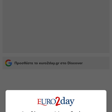
Προσθέστε το euro2day.gr στο Discover