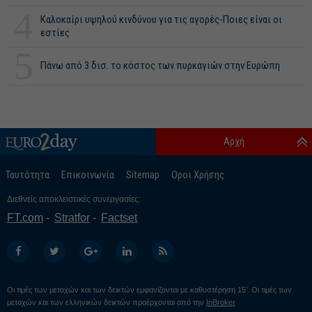
4
Καλοκαίρι υψηλού κινδύνου για τις αγορές-Ποιες είναι οι
εστίες
5
Πάνω από 3 δισ. το κόστος των πυρκαγιών στην Ευρώπη
Αρχή
Ταυτότητα
Επικοινωνία
Sitemap
Οροι Χρήσης
Διεθνείς αποκλειστικές συνεργασίες:
FT.com
Stratfor
Factset
Οι τιμές των μετοχών και των δεικτών εμφανίζονται με καθυστέρηση 15’. Οι τιμές των
μετοχών και των ελληνικών δεικτών προέρχονται από την
InBroker