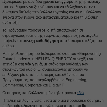
εξωτερικού, με έως δύο χρόνια επαγγελματικής εμπειρίας,
που επιθυμούν να ξεκινήσουν και να εξελιχθούν σε ένα
δυναμικό διεθνές περιβάλλον εργασίας και να συμβάλλουν
ενεργά στον ενεργειακό
μετασχηματισμό
και τη βιώσιμη
ανάπτυξη.
Το Πρόγραμμα προσφέρει διετή απασχόληση σε
στρατηγικούς τομείς της ενέργειας, συμμετοχή σε μεγάλα
projects και συνεχή
καθοδήγηση
από έμπειρα στελέχη του
ομίλου.
Με την υλοποίηση του δεύτερου κύκλου του «Empowering
Future Leaders», η HELLENiQ ENERGY συνεχίζει να
επενδύει στη
νέα γενιά
, με στόχο την ανάδειξη των
στελεχών του αύριο. Οι συμμετέχοντες μπορούν να
επιλέξουν μία από τις τέσσερις κατευθύνσεις του
Προγράμματος, που περιλαμβάνουν: Engineering,
Commercial, Corporate και Digital/IT.
Οι αιτήσεις υποβάλλονται μόνο ηλεκτρονικά
εδώ
.
Η τελική επιλογή γίνεται μέσα από μια προσεκτικά δομημένη
διαδικασία αξιολόγησης, ενώ οι νέοι απόφοιτοι θα