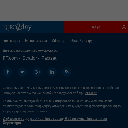
Αρχή
Ταυτότητα
Επικοινωνία
Sitemap
Οροι Χρήσης
Διεθνείς αποκλειστικές συνεργασίες:
FT.com
Stratfor
Factset
Οι τιμές των μετοχών και των δεικτών εμφανίζονται με καθυστέρηση 15’. Οι τιμές των
μετοχών και των ελληνικών δεικτών προέρχονται από την
InBroker
Το σύνολο του περιεχομένου και των υπηρεσιών του euro2day διατίθεται στους
επισκέπτες για προσωπική χρήση. Απαγορεύεται η χρήση και η επαναδημοσίευσή του
χωρίς τη γραπτή άδεια του εκδότη.
Δήλωση Απορρήτου και Προστασίας Δεδομένων Προσωπικού
Χαρακτήρα