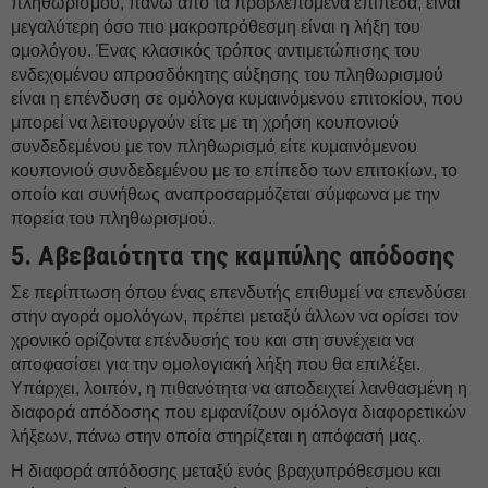
πληθωρισμού, πάνω από τα προβλεπόμενα επίπεδα, είναι
μεγαλύτερη όσο πιο μακροπρόθεσμη είναι η λήξη του
ομολόγου. Ένας κλασικός τρόπος αντιμετώπισης του
ενδεχομένου απροσδόκητης αύξησης του πληθωρισμού
είναι η επένδυση σε ομόλογα κυμαινόμενου επιτοκίου, που
μπορεί να λειτουργούν είτε με τη χρήση κουπονιού
συνδεδεμένου με τον πληθωρισμό είτε κυμαινόμενου
κουπονιού συνδεδεμένου με το επίπεδο των επιτοκίων, το
οποίο και συνήθως αναπροσαρμόζεται σύμφωνα με την
πορεία του πληθωρισμού.
5. Αβεβαιότητα της καμπύλης απόδοσης
Σε περίπτωση όπου ένας επενδυτής επιθυμεί να επενδύσει
στην αγορά ομολόγων, πρέπει μεταξύ άλλων να ορίσει τον
χρονικό ορίζοντα επένδυσής του και στη συνέχεια να
αποφασίσει για την ομολογιακή λήξη που θα επιλέξει.
Υπάρχει, λοιπόν, η πιθανότητα να αποδειχτεί λανθασμένη η
διαφορά απόδοσης που εμφανίζουν ομόλογα διαφορετικών
λήξεων, πάνω στην οποία στηρίζεται η απόφασή μας.
Η διαφορά απόδοσης μεταξύ ενός βραχυπρόθεσμου και