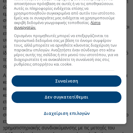
εταιρικών ομολόγων η οποία προκύπτει από τη διασύνδεση
αποκτήσουν πρόσβαση σε αυτές ή να τις αποθηκεύσουν.
όλων των κατηγοριών αγορών διεθνώς (νομίσματα,
Αυτές οι πληροφορίες ενδέχεται επίσης να
χρησιμοποιηθούν συγκεκριμένα από αυτόν τον ιστότοπο.
εμπορεύματα, μετοχές κ.λπ.) που λειτουργούν σαν
Εμείς και οι συνεργάτες μας ενδέχεται να χρησιμοποιούμε
συγκοινωνούντα δοχεία κεφαλαίων και επηρεάζονται από
ακριβή δεδομένα γεωγραφικής τοποθεσίας.
Λίστα
τους ίδιους αστάθμητους παράγοντες. Ειδικότερα, εφόσον οι
συνεργατών.
επενδυτές απαιτούν κάποια αποζημίωση από μετοχές
Ορισμένοι προμηθευτές μπορεί να επεξεργάζονται τα
υψηλού χρηματιστηριακού κινδύνου με τη μορφή ενός
προσωπικά δεδομένα σας με βάση το έννομο συμφέρον
τους, αλλά μπορείτε να αρνηθείτε κάνοντας διαχείριση των
υψηλού ασφαλίστρου κινδύνου, θα πρέπει να απαιτούν το
παρακάτω επιλογών. Αναζητήστε έναν σύνδεσμο στο κάτω
ίδιο ασφάλιστρο κινδύνου και για την αποζημίωσή τους από
μέρος αυτής της σελίδας ή στο μενού του ιστοτόπου, για να
διαχειριστείτε ή να ανακαλέσετε τη συναίνεσή σας στις
το ενδεχόμενο συνδιακύμανσης των τιμών των εταιρικών
ρυθμίσεις απορρήτου και cookie.
ομολόγων με τις μετοχές των ιδίων εταιριών.
Αυτό συμβαίνει γιατί οι δύο αυτές αγορές συνδέονται άμεσα
Συναίνεση
και αντιδρούν με τον ίδιο (παρορμητικό) τρόπο. Είναι
κατανοητό ότι
η παρουσία του ασφαλίστρου κινδύνου
κάνει πιο δύσκολη την αποτίμηση και την επιλογή των
Δεν συγκατατίθεμαι
εταιρικών ομολόγων. Οπότε σε κάθε νέα ομολογιακή
επένδυση πρέπει, εκτός από την αξιοπιστία του εκδότη, να
Διαχείριση επιλογών
συνεκτιμηθεί πόση κεφαλαιακή ζημία ενδέχεται να υποστεί ο
επενδυτής από την ενεργοποίηση αυτής της
χρηματιστηριακής συνδιακύμανσης με τις μετοχές του