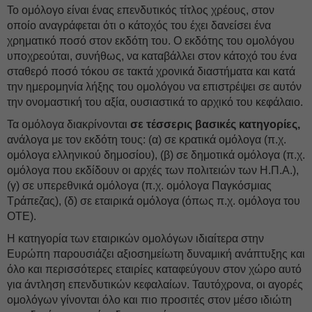
Το ομόλογο είναι ένας επενδυτικός τίτλος χρέους, στον
οποίο αναγράφεται ότι ο κάτοχός του έχει δανείσει ένα
χρηματικό ποσό στον εκδότη του. Ο εκδότης του ομολόγου
υποχρεούται, συνήθως, να καταβάλλει στον κάτοχό του ένα
σταθερό ποσό τόκου σε τακτά χρονικά διαστήματα και κατά
την ημερομηνία λήξης του ομολόγου να επιστρέψει σε αυτόν
την ονομαστική του αξία, ουσιαστικά το αρχικό του κεφάλαιο.
Τα ομόλογα διακρίνονται
σε τέσσερις βασικές κατηγορίες,
ανάλογα με τον εκδότη τους: (α) σε κρατικά ομόλογα (π.χ.
ομόλογα ελληνικού δημοσίου), (β) σε δημοτικά ομόλογα (π.χ.
ομόλογα που εκδίδουν οι αρχές των πολιτειών των Η.Π.Α.),
(γ) σε υπερεθνικά ομόλογα (π.χ. ομόλογα Παγκόσμιας
Τράπεζας), (δ) σε εταιρικά ομόλογα (όπως π.χ. ομόλογα του
ΟΤΕ).
Η κατηγορία των εταιρικών ομολόγων ιδιαίτερα στην
Ευρώπη παρουσιάζει αξιοσημείωτη δυναμική ανάπτυξης και
όλο και περισσότερες εταιρίες καταφεύγουν στον χώρο αυτό
για άντληση επενδυτικών κεφαλαίων. Ταυτόχρονα, οι αγορές
ομολόγων γίνονται όλο και πιο προσιτές στον μέσο ιδιώτη