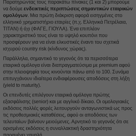
Παρατηρώντας τους παρακάτω πίνακες (1 και 2) μπορούμε
να δούμε
ενδεικτικές περιπτώσεις σημαντικών εταιρικών
ομολόγων
. Μια πρώτη διάκριση αφορά εισηγμένες στο
ελληνικό χρηματιστήριο εταιρίες (π.χ. Ελληνικά Πετρέλαια,
ΤΙΤΑΝ) ή όχι (ΦΑΓΕ, ΓΙΟΥΛΑ). Ένα επιπλέον
χαρακτηριστικό τους είναι το υψηλό κουπόνι που
προσφέρουν για να είναι ελκυστικές έναντι του σχετικά
ισχυρού country risk (κίνδυνος χώρας).
Παράλληλα, σημαντικό το γεγονός ότι τα περισσότερα
εταιρικά ομόλογα είναι διαπραγματεύσιμα με premium αφού
στην πλειοψηφία τους κινούνται πάνω από το 100. Συνάμα
επιτυγχάνουν ιδιαίτερα ενδιαφέρουσες αποδόσεις στη λήξη
(yield to maturity).
Οι επενδυτές επιλέγουν εταιρικά ομόλογα πρώτης
εξασφάλισης (senior) και με αγγλικό δίκαιο. Οι ομολογιακές
εκδόσεις πολλές φορές λειτουργούν ανταγωνιστικά ως προς
τις προθεσμιακές καταθέσεις, αφού οι αποδόσεις των
τελευταίων βαίνουν μειούμενες. Αρνητικό το γεγονός ότι σε
ορισμένες εκδόσεις η συναλλακτική δραστηριότητα
παραμένει χαμηλή.