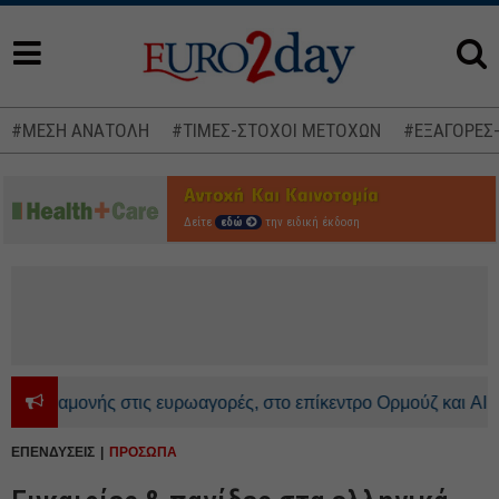
#ΜΕΣΗ ΑΝΑΤΟΛΗ
#ΤΙΜΕΣ-ΣΤΟΧΟΙ ΜΕΤΟΧΩΝ
#ΕΞΑΓΟΡΕΣ
Δείτε
εδώ
την ειδική έκδοση
μονής στις ευρωαγορές, στο επίκεντρο Ορμούζ και AI - Ανοδος
ΕΠΕΝΔΥΣΕΙΣ
ΠΡΟΣΩΠΑ