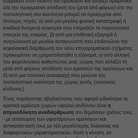
συμβαίνει στον εκδότη του ομολόγου και αλλάζει δραματικά
είτε την πραγματική απόδοσή του (μετά από φόρων) είτε την
πιστοληπτική του ικανότητα μπορεί να προέρχεται από
τέσσερις πηγές: α) από μια μεγάλη φυσική καταστροφή ή
κλαδική δυσμενή συγκυρία που επηρεάζει τα περιουσιακά
στοιχεία της εταιρίας, β) από μια επιθετική εξαγορά ή
συγχώνευση με μεγάλο ανταγωνιστή που επιδεινώνει την
κεφαλαιακή διάρθρωση του νέου επιχειρηματικού σχήματος
προκειμένου να χρηματοδοτηθεί η εξαγορά, γ) από αλλαγή
του φορολογικού καθεστώτος μιας χώρας που αλλάζει τη
μετά από φόρους απόδοση των κρατικών της ομολόγων και
δ) από μια πολιτική αναταραχή που μειώνει την
πιστοληπτική ικανότητα της χώρας αυτής (πολιτικός
κίνδυνος).
Ένας παράγοντας αβεβαιότητας που αφορά ειδικότερα τα
κρατικά ομόλογα χωρών υψηλού κινδύνου είναι
η
απροσδόκητη αναδιάρθρωση
του δημόσιου χρέους τους
- με απόσυρση των υφιστάμενων ομολόγων και
αντικατάστασή τους με νέα μεγαλύτερης διάρκειας και
διαφορετικών χαρακτηριστικών. Αυτή η κίνηση, σε