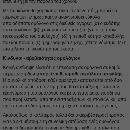
επενδυτή με την πάροδο του χρόνου.
Με τα ακόλουθα χαρακτηριστικά, ο επενδυτής μπορεί να
περιγράψει πλήρως και να αναγνωρίσει εύκολα
οποιοδήποτε ομόλογο στις διεθνείς αγορές: (α) ο εκδότης
του ομολόγου, (β) η ονομαστική του αξία, (γ) το κουπόνι
(τοκομερίδιο του ομολόγου), (δ) η περιοδικότητα καταβολής
του κουπονιού, (ε) η ημερομηνία λήξης, (στ) το νόμισμα, (ζ) η
πιστοληπτική ικανότητα του εκδότη.
Κίνδυνοι - αβεβαιότητες ομολόγων
Κοινή αντίληψη είναι ότι η επένδυση σε ομόλογα σε καμία
περίπτωση
δεν μπορεί να θεωρηθεί απόλυτα ασφαλής.
Η συνολική απόδοση κάθε ομολόγου αποτελείται από δύο
συστατικά μέρη: α) την τιμή που θα εισπράξουμε από την
εξαργύρωση του ομολόγου και β) το επιτοκιακό εισόδημα
που προβλέπεται από την είσπραξη των κουπονιών και από
την επανεπένδυσή τους στο τρέχον επιτόκιο της αγοράς.
Ακολούθως, ο καλύτερος (αλλά όχι ο ακριβέστερος) τρόπος
για να εκτιμήσουμε τη συνολική απόδοση ενός ομολόγου
είναι να δεχτούμε ότι επανεπενδύουμε κάθε κουπόνι που