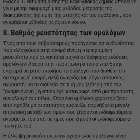
κλάδου. Η εκτίμηση αυτής της κεφαλαιακής ζημίας μπορεί να
γίνει με την εφαρμογή μιας μεθόδου μέτρησης της
διακύμανσης της τιμής της μετοχής και του ομολόγου, που
ονομάζεται μέθοδος αξίας σε κίνδυνο.
8. Βαθμός ρευστότητας των ομολόγων
Ένας από τους σοβαρότερους παράγοντες επικινδυνότητας
που ελλοχεύουν στην αγορά είναι η περιορισμένη
ρευστότητα που συναντάται συχνά σε διάφορες εκδόσεις
ομολόγων. Αφορά στην περίπτωση όπου ο επενδυτής
επιχειρεί να ρευστοποιήσει το ομόλογο που διαθέτει στη
δευτερογενή αγορά, αλλά αναγκάζεται -λόγω απουσίας
αγοραστή- να το διαθέσει σε τιμή χαμηλότερη από την
"αναμενόμενη", η οποία έχει καταγραφεί από μια πρόσφατη
συναλλαγή του τίτλου. Όταν ένα ομόλογο χαρακτηρίζεται
από πρόβλημα ρευστότητας εμφανίζει ασυνήθιστα μεγάλη
απόσταση μεταξύ των τιμών που ζητούν οι ενδιαφερόμενοι
αγοραστές του από τις τιμές που ζητούν οι ενδιαφερόμενοι
πωλητές του.
Η έλλειψη ρευστότητας στην αγορά ενός ομολόγου είναι