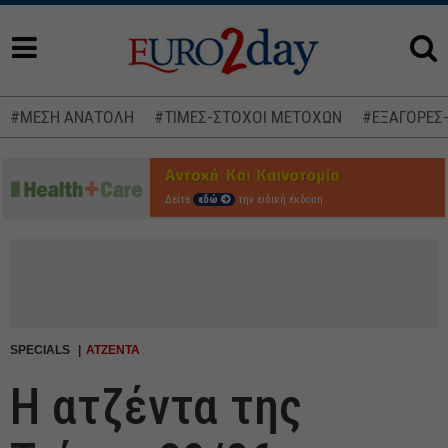
#ΜΕΣΗ ΑΝΑΤΟΛΗ
#ΤΙΜΕΣ-ΣΤΟΧΟΙ ΜΕΤΟΧΩΝ
#ΕΞΑΓΟΡΕΣ
Δείτε
εδώ
την ειδική έκδοση
SPECIALS
ΑΤΖΕΝΤΑ
Η ατζέντα της