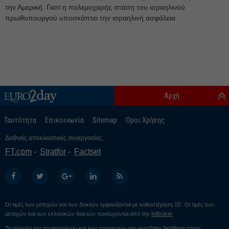
την Αμερική. Γιατί η πολεμοχαρής στάση του ισραηλινού
πρωθυπουργού υποσκάπτει την ισραηλινή ασφάλεια.
Αρχή
Ταυτότητα
Επικοινωνία
Sitemap
Οροι Χρήσης
Διεθνείς αποκλειστικές συνεργασίες:
FT.com
Stratfor
Factset
Οι τιμές των μετοχών και των δεικτών εμφανίζονται με καθυστέρηση 15’. Οι τιμές των
μετοχών και των ελληνικών δεικτών προέρχονται από την
InBroker
Το σύνολο του περιεχομένου και των υπηρεσιών του euro2day διατίθεται στους