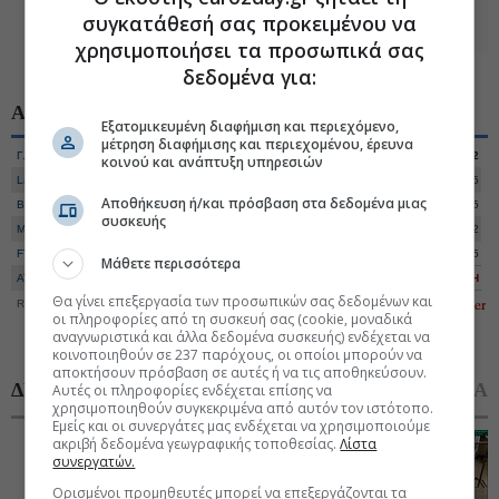
...επιστροφή στην ατζέντα της εβδομάδας
συγκατάθεσή σας προκειμένου να
χρησιμοποιήσει τα προσωπικά σας
δεδομένα για:
ΑΓΟΡΕΣ
Χ. ΑΘΗΝΩΝ
ΔΙΕΘΝΕΙΣ
Εξατομικευμένη διαφήμιση και περιεχόμενο,
μέτρηση διαφήμισης και περιεχομένου, έρευνα
Γ. Δείκτης
2.615,07
+0,25%
Αξία
237.220.882
κοινού και ανάπτυξη υπηρεσιών
Large Cap
6.675,44
+0,28%
Όγκος
37.430.705
Αποθήκευση ή/και πρόσβαση στα δεδομένα μιας
Banks
3.039,29
+0,16%
Ανοδικές
65
συσκευής
Mid Cap
3.155,14
+0,21%
Καθοδικές
42
FTSE DIV
5.361,58
+0,24%
Αμετάβλητες
15
Μάθετε περισσότερα
ATHEX ESG
3.116,25
+0,28%
Αγορά
ΚΛΕΙΣΤΗ
Θα γίνει επεξεργασία των προσωπικών σας δεδομένων και
Realtime Data
7/8/2026-17:25
οι πληροφορίες από τη συσκευή σας (cookie, μοναδικά
αναγνωριστικά και άλλα δεδομένα συσκευής) ενδέχεται να
κοινοποιηθούν σε 237 παρόχους, οι οποίοι μπορούν να
αποκτήσουν πρόσβαση σε αυτές ή να τις αποθηκεύσουν.
ΔΗΜΟΦΙΛΗ
ΣΧΟΛΙΑΣΜΕΝΑ
Αυτές οι πληροφορίες ενδέχεται επίσης να
χρησιμοποιηθούν συγκεκριμένα από αυτόν τον ιστότοπο.
Εμείς και οι συνεργάτες μας ενδέχεται να χρησιμοποιούμε
1
ακριβή δεδομένα γεωγραφικής τοποθεσίας.
Λίστα
Χρηματιστήριο: Ποιες μετοχές και κλάδοι έχουν
συνεργατών.
ακόμη περιθώρια ανόδου
Ορισμένοι προμηθευτές μπορεί να επεξεργάζονται τα