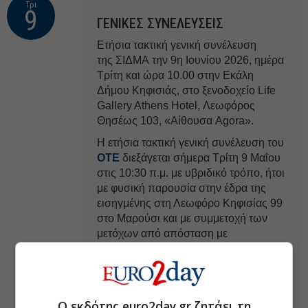
Τρι
9
ΓΕΝΙΚΕΣ ΣΥΝΕΛΕΥΣΕΙΣ
Ετήσια τακτική γενική συνέλευση
της ΣΙΔΜΑ την 9η Ιουνίου 2026, ημέρα
Τρίτη και ώρα 10.00 στην Εκάλη
Δήμου Κηφισιάς, στο ξενοδοχείο Life
Gallery Athens Hotel, Λεωφόρος
Θησέως 103, «Αίθουσα Agora».
Η ετήσια τακτική γενική συνέλευση του
ΟΤΕ
διεξάγεται σήμερα Τρίτη 9 Μαΐου
στις 10:30 π.μ. με υβριδικό τρόπο, ήτοι
με φυσική παρουσία στην έδρα της
εισηγμένης στη Λεωφόρο Κηφισίας 99
στο Μαρούσι και με συμμετοχή των
μετόχων από απόσταση με
τηλεδιάσκεψη.
Ο εκδότης euro2day.gr ζητάει τη