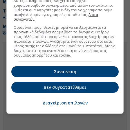
Αυτές οι πληροφορίες ενδέχεται επίσης να
Μητσοτάκη
χρησιμοποιηθούν συγκεκριμένα από αυτόν τον ιστότοπο.
Εμείς και οι συνεργάτες μας ενδέχεται να χρησιμοποιούμε
ΤΕΧΑΝ- ENVIPCO: Τεράστιος τζίρος από τα μικρά
ακριβή δεδομένα γεωγραφικής τοποθεσίας.
Λίστα
«Σπιτάκια Ανακύκλωσης»
συνεργατών.
Metlen: Γκάζι σε τέσσερις άξονες με στόχο EBITDA 2
Ορισμένοι προμηθευτές μπορεί να επεξεργάζονται τα
προσωπικά δεδομένα σας με βάση το έννομο συμφέρον
δισ. ευρω
τους, αλλά μπορείτε να αρνηθείτε κάνοντας διαχείριση των
παρακάτω επιλογών. Αναζητήστε έναν σύνδεσμο στο κάτω
μέρος αυτής της σελίδας ή στο μενού του ιστοτόπου, για να
διαχειριστείτε ή να ανακαλέσετε τη συναίνεσή σας στις
ρυθμίσεις απορρήτου και cookie.
Συναίνεση
Δεν συγκατατίθεμαι
Διαχείριση επιλογών