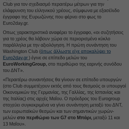
Club για τον σχεδιασμό περαιτέρω μέτρων για την
ελάφρυνση του ελληνικού χρέους, σύμφωνα με εξασέλιδο
έγγραφο της Ευρωζώνης που φέρνει στο φως το
Euro2day.gr.
Οπως χαρακτηριστικά αναφέρει το έγγραφο, «οι συζητήσεις
για το χρέος θα λάβουν χώρα σε περιορισμένο κύκλο
παράλληλα με την αξιολόγηση. Η πρώτη συνάντηση του
Washington Club (
όπως άλλωστε είχε αποκαλύψει το
Euro2day.gr
) έγινε σε επίπεδο μελών του
EuroWorkingGroup,
στο περιθώριο της εαρινής συνόδου
του ΔΝΤ».
«Περαιτέρω συναντήσεις θα γίνουν σε επίπεδο υπουργών
(στο Club συμμετέχουν εκτός από τους θεσμούς οι υπουργοί
Οικονομικών της Γερμανίας, της Γαλλίας, της Ισπανίας και
της Ιταλίας) στις αρχές Μαΐου. Ο πρόεδρος του Εurogroup
στοχεύει συγκεκριμένα να γίνει συνάντηση μεταξύ του ΔΝΤ,
των ευρωπαϊκών θεσμών και των σημαντικών χωρών-
μελών
στο περιθώριο των G7 στο Μπάρι,
μεταξύ 11 και
13 Μαΐου».