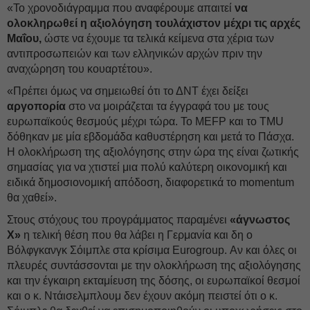
«Το χρονοδιάγραμμα που αναφέρουμε απαιτεί
να
ολοκληρωθεί η αξιολόγηση τουλάχιστον μέχρι τις αρχές
Μαΐου,
ώστε να έχουμε τα τελικά κείμενα στα χέρια των
αντιπροσωπειών και των ελληνικών αρχών πριν την
αναχώρηση του κουαρτέτου».
«Πρέπει όμως να σημειωθεί ότι το ΔΝΤ έχει δείξει
αργοπορία
στο να μοιράζεται τα έγγραφά του με τους
ευρωπαϊκούς θεσμούς μέχρι τώρα. Το MEFP και το TMU
δόθηκαν με μία εβδομάδα καθυστέρηση και μετά το Πάσχα.
Η ολοκλήρωση της αξιολόγησης στην ώρα της είναι ζωτικής
σημασίας για να χτιστεί μια πολύ καλύτερη οικονομική και
ειδικά δημοσιονομική απόδοση, διαφορετικά το momentum
θα χαθεί».
Στους στόχους του προγράμματος παραμένει
«άγνωστος
Χ»
η τελική θέση που θα λάβει η Γερμανία και δη ο
Βόλφγκανγκ Σόιμπλε στα κρίσιμα Eurogroup. Αν και όλες οι
πλευρές συντάσσονται με την ολοκλήρωση της αξιολόγησης
και την έγκαιρη εκταμίευση της δόσης, οι ευρωπαϊκοί θεσμοί
και ο κ. Ντάισελμπλουμ δεν έχουν ακόμη πειστεί ότι ο κ.