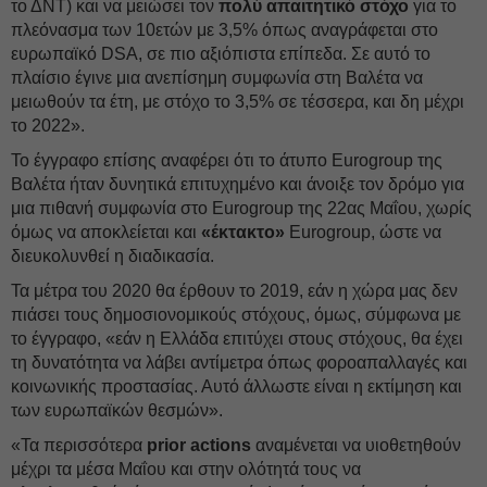
το ΔΝΤ) και να μειώσει τον
πολύ απαιτητικό στόχο
για το
πλεόνασμα των 10ετών με 3,5% όπως αναγράφεται στο
ευρωπαϊκό DSA, σε πιο αξιόπιστα επίπεδα. Σε αυτό το
πλαίσιο έγινε μια ανεπίσημη συμφωνία στη Βαλέτα να
μειωθούν τα έτη, με στόχο το 3,5% σε τέσσερα, και δη μέχρι
το 2022».
Το έγγραφο επίσης αναφέρει ότι το άτυπο Eurogroup της
Βαλέτα ήταν δυνητικά επιτυχημένο και άνοιξε τον δρόμο για
μια πιθανή συμφωνία στο Eurogroup της 22ας Μαΐου, χωρίς
όμως να αποκλείεται και
«έκτακτο»
Eurogroup, ώστε να
διευκολυνθεί η διαδικασία.
Τα μέτρα του 2020 θα έρθουν το 2019, εάν η χώρα μας δεν
πιάσει τους δημοσιονομικούς στόχους, όμως, σύμφωνα με
το έγγραφο, «εάν η Ελλάδα επιτύχει στους στόχους, θα έχει
τη δυνατότητα να λάβει αντίμετρα όπως φοροαπαλλαγές και
κοινωνικής προστασίας. Αυτό άλλωστε είναι η εκτίμηση και
των ευρωπαϊκών θεσμών».
«Τα περισσότερα
prior actions
αναμένεται να υιοθετηθούν
μέχρι τα μέσα Μαΐου και στην ολότητά τους να