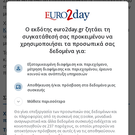
Σόιμπλε θα δεχθεί να επισημοποιηθούν οι υποχωρήσεις στο
πλεόνασμα και η αποσαφήνιση περαιτέρω μεσοπρόθεσμων
μέτρων.
Χαρακτηριστική ήταν και
η δήλωση του προέδρου της
Ο εκδότης euro2day.gr ζητάει τη
Κομισιόν Ζαν-Κλοντ Γιούνκερ στο Euro2day.gr
ότι ενδέχεται
συγκατάθεσή σας προκειμένου να
να κλείσει η αξιολόγηση, αλλά με κάποια «προβλήματα» να
χρησιμοποιήσει τα προσωπικά σας
μετατίθενται για αργότερα.
δεδομένα για:
Το έγγραφο αναφέρει ότι τη διαμεσολάβηση έχει αναλάβει ο
κ. Ντάισελμπλουμ, που θεωρεί ότι μια επιτυχής κατάληξη
Εξατομικευμένη διαφήμιση και περιεχόμενο,
στο ελληνικό θέμα θα ενισχύσει τις προσπάθειές του να
μέτρηση διαφήμισης και περιεχομένου, έρευνα
παραμείνει πρόεδρος του Eurogroup.
κοινού και ανάπτυξη υπηρεσιών
Αποθήκευση ή/και πρόσβαση στα δεδομένα μιας
συσκευής
ΣΧΕΤΙΚΑ ΘΕΜΑΤΑ
Μάθετε περισσότερα
Θα γίνει επεξεργασία των προσωπικών σας δεδομένων και
Χρηματιστήριο: Ποιες μετοχές και κλάδοι έχουν ακόμη
οι πληροφορίες από τη συσκευή σας (cookie, μοναδικά
περιθώρια ανόδου
αναγνωριστικά και άλλα δεδομένα συσκευής) ενδέχεται να
κοινοποιηθούν σε 237 παρόχους, οι οποίοι μπορούν να
Τι «κρατά» η βιομηχανία από τη συνάντηση με
αποκτήσουν πρόσβαση σε αυτές ή να τις αποθηκεύσουν.