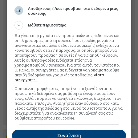
Αποθήκευση ή/και πρόσβαση στα δεδομένα μιας
συσκευής
Μάθετε περισσότερα
Θα γίνει επεξεργασία των προσωπικών σας δεδομένων και
οι πληροφορίες από τη συσκευή σας (cookie, μοναδικά
αναγνωριστικά και άλλα δεδομένα συσκευής) ενδέχεται να
κοινοποιηθούν σε 237 παρόχους, οι οποίοι μπορούν να
αποκτήσουν πρόσβαση σε αυτές ή να τις αποθηκεύσουν.
Αυτές οι πληροφορίες ενδέχεται επίσης να
χρησιμοποιηθούν συγκεκριμένα από αυτόν τον ιστότοπο.
Εμείς και οι συνεργάτες μας ενδέχεται να χρησιμοποιούμε
ακριβή δεδομένα γεωγραφικής τοποθεσίας.
Λίστα
συνεργατών.
Ορισμένοι προμηθευτές μπορεί να επεξεργάζονται τα
προσωπικά δεδομένα σας με βάση το έννομο συμφέρον
τους, αλλά μπορείτε να αρνηθείτε κάνοντας διαχείριση των
παρακάτω επιλογών. Αναζητήστε έναν σύνδεσμο στο κάτω
μέρος αυτής της σελίδας ή στο μενού του ιστοτόπου, για να
διαχειριστείτε ή να ανακαλέσετε τη συναίνεσή σας στις
ρυθμίσεις απορρήτου και cookie.
Συναίνεση
Προσθέστε το euro2day.gr στο Discover