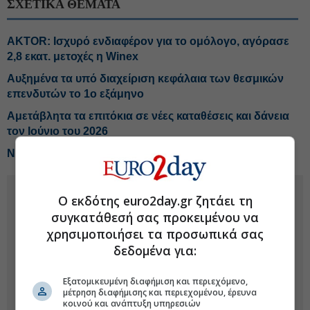
ΣΧΕΤΙΚΑ ΘΕΜΑΤΑ
AKTOR: Ισχυρό ενδιαφέρον για το ομόλογο, αγόρασε
2,8 εκατ. μετοχές η Winex
Αυξημένα τα υπό διαχείριση κεφάλαια των θεσμικών
επενδυτών το 1ο εξάμηνο
Αμετάβλητα τα επιτόκια σε νέες καταθέσεις και δάνεια
τον Ιούνιο του 2026
Νέα δάνεια 3 δισ. ευρώ σε επιχειρήσεις τον Ιούνιο
Ο εκδότης euro2day.gr ζητάει τη
συγκατάθεσή σας προκειμένου να
χρησιμοποιήσει τα προσωπικά σας
δεδομένα για:
Εξατομικευμένη διαφήμιση και περιεχόμενο,
μέτρηση διαφήμισης και περιεχομένου, έρευνα
κοινού και ανάπτυξη υπηρεσιών