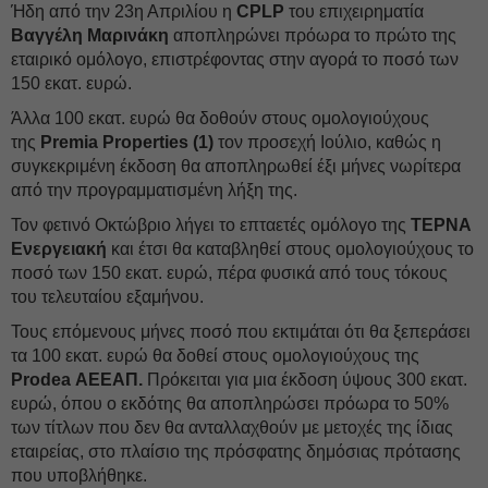
Ήδη από την 23η Απριλίου η
CPLP
του επιχειρηματία
Βαγγέλη Μαρινάκη
αποπληρώνει πρόωρα το πρώτο της
εταιρικό ομόλογο, επιστρέφοντας στην αγορά το ποσό των
150 εκατ. ευρώ.
Άλλα 100 εκατ. ευρώ θα δοθούν στους ομολογιούχους
της
Premia Properties
(1)
τον προσεχή Ιούλιο, καθώς η
συγκεκριμένη έκδοση θα αποπληρωθεί έξι μήνες νωρίτερα
από την προγραμματισμένη λήξη της.
Τον φετινό Οκτώβριο λήγει το επταετές ομόλογο της
ΤΕΡΝΑ
Ενεργειακή
και έτσι θα καταβληθεί στους ομολογιούχους το
ποσό των 150 εκατ. ευρώ, πέρα φυσικά από τους τόκους
του τελευταίου εξαμήνου.
Τους επόμενους μήνες ποσό που εκτιμάται ότι θα ξεπεράσει
τα 100 εκατ. ευρώ θα δοθεί στους ομολογιούχους της
Prodea ΑΕΕΑΠ.
Πρόκειται για μια έκδοση ύψους 300 εκατ.
ευρώ, όπου ο εκδότης θα αποπληρώσει πρόωρα το 50%
των τίτλων που δεν θα ανταλλαχθούν με μετοχές της ίδιας
εταιρείας, στο πλαίσιο της πρόσφατης δημόσιας πρότασης
που υποβλήθηκε.