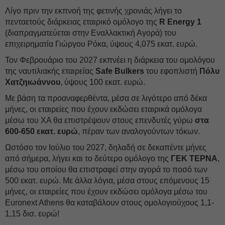
Λίγο πριν την εκπνοή της φετινής χρονιάς λήγει το
πενταετούς διάρκειας εταιρικό ομόλογο της
R Energy 1
(διαπραγματεύεται στην Εναλλακτική Αγορά) του
επιχειρηματία Γιώργου Ρόκα, ύψους 4,075 εκατ. ευρώ.
Τον Φεβρουάριο του 2027 εκπνέει η διάρκεια του ομολόγου
της ναυτιλιακής εταιρείας
Safe Bulkers
του εφοπλιστή
Πόλυ
Χατζηιωάννου
, ύψους 100 εκατ. ευρώ.
Με βάση τα προαναφερθέντα, μέσα σε λιγότερο από δέκα
μήνες, οι εταιρείες που έχουν εκδώσει εταιρικά ομόλογα
μέσω του ΧΑ θα επιστρέψουν στους επενδυτές γύρω
στα
600-650 εκατ. ευρώ
, πέραν των αναλογούντων τόκων.
Ωστόσο τον Ιούλιο του 2027, δηλαδή σε δεκαπέντε μήνες
από σήμερα, λήγει και το δεύτερο ομόλογο της
ΓΕΚ ΤΕΡΝΑ
,
μέσω του οποίου θα επιστραφεί στην αγορά το ποσό των
500 εκατ. ευρώ. Με άλλα λόγια, μέσα στους επόμενους 15
μήνες, οι εταιρείες που έχουν εκδώσει ομόλογα μέσω του
Euronext Athens θα καταβάλουν στους ομολογιούχους 1,1-
1,15 δισ. ευρώ!