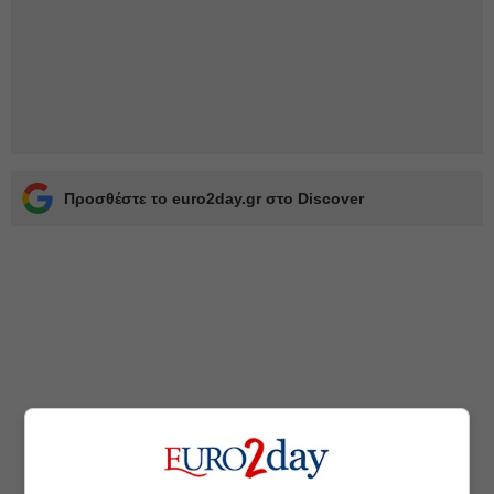
Προσθέστε το euro2day.gr στο Discover