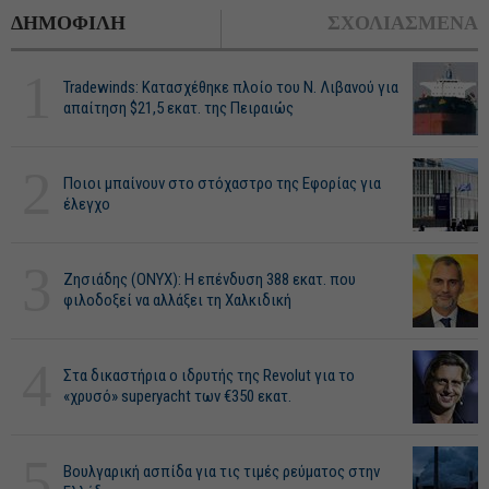
ΔΗΜΟΦΙΛΗ
ΣΧΟΛΙΑΣΜΕΝΑ
1
Tradewinds: Κατασχέθηκε πλοίο του Ν. Λιβανού για
απαίτηση $21,5 εκατ. της Πειραιώς
2
Ποιοι μπαίνουν στο στόχαστρο της Εφορίας για
έλεγχο
3
Ζησιάδης (ONYX): Η επένδυση 388 εκατ. που
φιλοδοξεί να αλλάξει τη Χαλκιδική
4
Στα δικαστήρια ο ιδρυτής της Revolut για το
«χρυσό» superyacht των €350 εκατ.
5
Βουλγαρική ασπίδα για τις τιμές ρεύματος στην