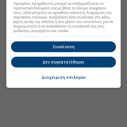
Ορισμένοι προμηθευτές μπορεί να επεξεργάζονται τα
προσωπικά δεδομένα σας με βάση το έννομο συμφέρον
τους, αλλά μπορείτε να αρνηθείτε κάνοντας διαχείριση των
παρακάτω επιλογών. Αναζητήστε έναν σύνδεσμο στο κάτω
μέρος αυτής της σελίδας ή στο μενού του ιστοτόπου, για να
διαχειριστείτε ή να ανακαλέσετε τη συναίνεσή σας στις
ρυθμίσεις απορρήτου και cookie.
Συναίνεση
Δεν συγκατατίθεμαι
Διαχείριση επιλογών