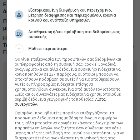
Εργασιακός οδηγός: Τα 10 SOS για προσλήψεις,
Εξατομικευμένη διαφήμιση και περιεχόμενο,
άδειες και ωράρια
μέτρηση διαφήμισης και περιεχομένου, έρευνα
κοινού και ανάπτυξη υπηρεσιών
Ποιοι είναι οι νέοι δικαιούχοι της 9μηνης άδειας
μητρότητας
Αποθήκευση ή/και πρόσβαση στα δεδομένα μιας
συσκευής
Η Μαρία, το δεύτερο (σκληρό) χτύπημα και τα γκάλοπ-
Τα ψιλά γράμματα στη Cenergy-Tips για Jumbo, ΕΛΠΕ,
Μάθετε περισσότερα
ΓΕΚ Τέρνα
Θα γίνει επεξεργασία των προσωπικών σας δεδομένων και
οι πληροφορίες από τη συσκευή σας (cookie, μοναδικά
αναγνωριστικά και άλλα δεδομένα συσκευής) ενδέχεται να
κοινοποιηθούν σε 237 παρόχους, οι οποίοι μπορούν να
αποκτήσουν πρόσβαση σε αυτές ή να τις αποθηκεύσουν.
Αυτές οι πληροφορίες ενδέχεται επίσης να
χρησιμοποιηθούν συγκεκριμένα από αυτόν τον ιστότοπο.
Εμείς και οι συνεργάτες μας ενδέχεται να χρησιμοποιούμε
ακριβή δεδομένα γεωγραφικής τοποθεσίας.
Λίστα
συνεργατών.
Ορισμένοι προμηθευτές μπορεί να επεξεργάζονται τα
προσωπικά δεδομένα σας με βάση το έννομο συμφέρον
τους, αλλά μπορείτε να αρνηθείτε κάνοντας διαχείριση των
παρακάτω επιλογών. Αναζητήστε έναν σύνδεσμο στο κάτω
μέρος αυτής της σελίδας ή στο μενού του ιστοτόπου, για να
διαχειριστείτε ή να ανακαλέσετε τη συναίνεσή σας στις