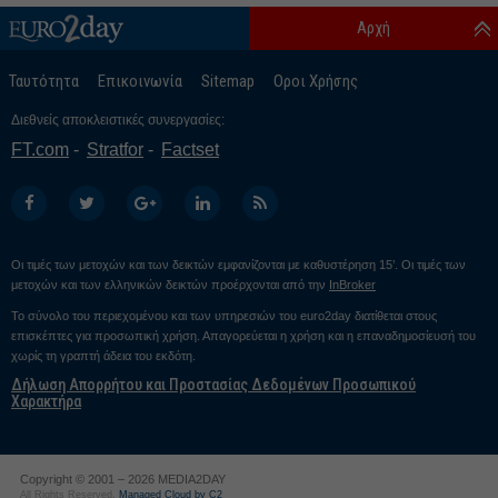
Αρχή
Ταυτότητα
Επικοινωνία
Sitemap
Οροι Χρήσης
Διεθνείς αποκλειστικές συνεργασίες:
FT.com
Stratfor
Factset
Οι τιμές των μετοχών και των δεικτών εμφανίζονται με καθυστέρηση 15’. Οι τιμές των
μετοχών και των ελληνικών δεικτών προέρχονται από την
InBroker
Το σύνολο του περιεχομένου και των υπηρεσιών του euro2day διατίθεται στους
επισκέπτες για προσωπική χρήση. Απαγορεύεται η χρήση και η επαναδημοσίευσή του
χωρίς τη γραπτή άδεια του εκδότη.
Δήλωση Απορρήτου και Προστασίας Δεδομένων Προσωπικού
Χαρακτήρα
Copyright © 2001 – 2026 MEDIA2DAY
All Rights Reserved.
Managed Cloud by C2