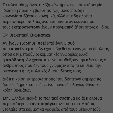
Τα τελευταία χρόνια, η λέξη «ένσημα» έχει αποκτήσει μία
ιδιαίτερη πολιτική βαρύτητα. Όχι μόνο επειδή η
κοινωνία
πιέζεται
οικονομικά, αλλά επειδή ολοένα
περισσότεροι πολίτες αναρωτιούνται αν εκείνοι που
τους
εκπροσωπούν
έχουν πραγματικά ζήσει όπως οι ίδιοι.
Όχι θεωρητικά.
Βιωματικά
.
Αν έχουν εξαρτηθεί ποτέ από έναν μισθό
που
αργεί
να
μπει
. Αν έχουν βρεθεί σε έναν χώρο δουλειάς
όπου δεν μετρούν οι κομματικές γνωριμίες αλλά
η
απόδοση
. Αν χρειάστηκε να αποδείξουν την
αξία
τους σε
ανθρώπους που δεν τους γνώριζαν από το επίθετο, την
οικογένεια ή τις πολιτικές διασυνδέσεις τους.
Διότι η κρίση εκπροσώπησης που διαπερνά σήμερα τις
δυτικές δημοκρατίες δεν είναι μόνο ιδεολογική. Είναι και
κρίση βιωμάτων.
Στην Ελλάδα ειδικά, το πολιτικό σύστημα μοιάζει ολοένα
περισσότερο να
αναπαράγει
τον εαυτό του. Από τις
νεολαίες στα κομματικά γραφεία, από τους μετακλητούς