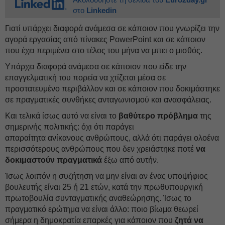
στο
Linkedin
Γιατί υπάρχει διαφορά ανάμεσα σε κάποιον που γνωρίζει την
αγορά εργασίας από πίνακες PowerPoint και σε κάποιον
που έχει περιμένει στο τέλος του μήνα να μπει ο μισθός.
Υπάρχει διαφορά ανάμεσα σε κάποιον που είδε την
επαγγελματική του πορεία να χτίζεται μέσα σε
προστατευμένο περιβάλλον και σε κάποιον που δοκιμάστηκε
σε πραγματικές συνθήκες ανταγωνισμού και ανασφάλειας.
Και τελικά ίσως αυτό να είναι το
βαθύτερο πρόβλημα
της
σημερινής πολιτικής: όχι ότι παράγει
απαραίτητα ανίκανους ανθρώπους, αλλά ότι παράγει ολοένα
περισσότερους ανθρώπους που δεν χρειάστηκε ποτέ
να
δοκιμαστούν πραγματικά
έξω από αυτήν.
Ίσως λοιπόν η συζήτηση να μην είναι αν ένας υποψήφιος
βουλευτής είναι 2
5
ή 2
1
ετών,
κατά την πρωθυπουργική
πρωτοβουλία συνταγματικής αναθεώρησης
. Ίσως το
πραγματικό ερώτημα να είναι άλλο: ποιο βίωμα θεωρεί
σήμερα η δημοκρατία επαρκές για κάποιον που
ζητά
να