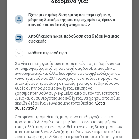
δεδομένα για:
Εξατομικευμένη διαφήμιση και περιεχόμενο,
μέτρηση διαφήμισης και περιεχομένου, έρευνα
κοινού και ανάπτυξη υπηρεσιών
Αποθήκευση ή/και πρόσβαση στα δεδομένα μιας
συσκευής
Μάθετε περισσότερα
Θα γίνει επεξεργασία των προσωπικών σας δεδομένων και
οι πληροφορίες από τη συσκευή σας (cookie, μοναδικά
αναγνωριστικά και άλλα δεδομένα συσκευής) ενδέχεται να
κοινοποιηθούν σε 237 παρόχους, οι οποίοι μπορούν να
αποκτήσουν πρόσβαση σε αυτές ή να τις αποθηκεύσουν.
Αυτές οι πληροφορίες ενδέχεται επίσης να
χρησιμοποιηθούν συγκεκριμένα από αυτόν τον ιστότοπο.
Εμείς και οι συνεργάτες μας ενδέχεται να χρησιμοποιούμε
ακριβή δεδομένα γεωγραφικής τοποθεσίας.
Λίστα
συνεργατών.
Ορισμένοι προμηθευτές μπορεί να επεξεργάζονται τα
προσωπικά δεδομένα σας με βάση το έννομο συμφέρον
τους, αλλά μπορείτε να αρνηθείτε κάνοντας διαχείριση των
παρακάτω επιλογών. Αναζητήστε έναν σύνδεσμο στο κάτω
μέρος αυτής της σελίδας ή στο μενού του ιστοτόπου, για να