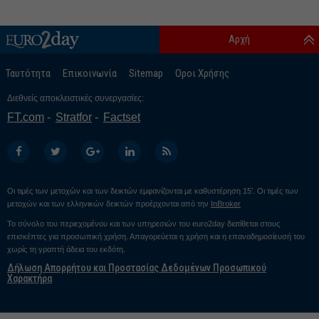
Αρχή
Ταυτότητα
Επικοινωνία
Sitemap
Οροι Χρήσης
Διεθνείς αποκλειστικές συνεργασίες:
FT.com
Stratfor
Factset
Οι τιμές των μετοχών και των δεικτών εμφανίζονται με καθυστέρηση 15’. Οι τιμές των
μετοχών και των ελληνικών δεικτών προέρχονται από την
InBroker
Το σύνολο του περιεχομένου και των υπηρεσιών του euro2day διατίθεται στους
επισκέπτες για προσωπική χρήση. Απαγορεύεται η χρήση και η επαναδημοσίευσή του
χωρίς τη γραπτή άδεια του εκδότη.
Δήλωση Απορρήτου και Προστασίας Δεδομένων Προσωπικού
Χαρακτήρα