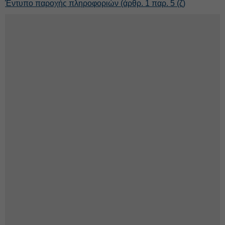
Έντυπο παροχής πληροφοριών (άρθρ. 1 παρ. 5 (ζ)