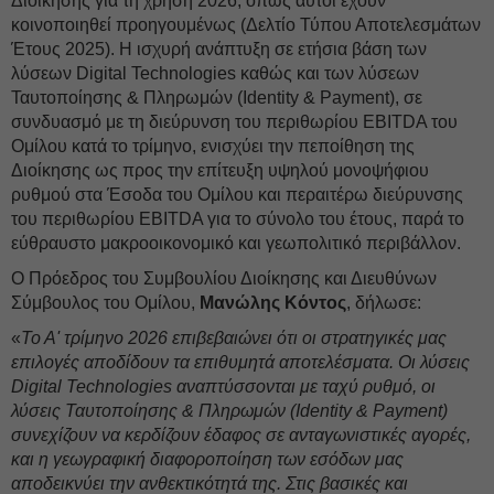
Διοίκησης για τη χρήση 2026, όπως αυτοί έχουν
κοινοποιηθεί προηγουμένως (Δελτίο Τύπου Αποτελεσμάτων
Έτους 2025). Η ισχυρή ανάπτυξη σε ετήσια βάση των
λύσεων Digital Technologies καθώς και των λύσεων
Ταυτοποίησης & Πληρωμών (Identity & Payment), σε
συνδυασμό με τη διεύρυνση του περιθωρίου EBITDA του
Ομίλου κατά το τρίμηνο, ενισχύει την πεποίθηση της
Διοίκησης ως προς την επίτευξη υψηλού μονοψήφιου
ρυθμού στα Έσοδα του Ομίλου και περαιτέρω διεύρυνσης
του περιθωρίου EBITDA για το σύνολο του έτους, παρά το
εύθραυστο μακροοικονομικό και γεωπολιτικό περιβάλλον.
Ο Πρόεδρος του Συμβουλίου Διοίκησης και Διευθύνων
Σύμβουλος του Ομίλου,
Μανώλης Κόντος
, δήλωσε:
«
Το Α' τρίμηνο 2026 επιβεβαιώνει ότι οι στρατηγικές μας
επιλογές αποδίδουν τα επιθυμητά αποτελέσματα. Οι λύσεις
Digital Technologies αναπτύσσονται με ταχύ ρυθμό, οι
λύσεις Ταυτοποίησης & Πληρωμών (Identity & Payment)
συνεχίζουν να κερδίζουν έδαφος σε ανταγωνιστικές αγορές,
και η γεωγραφική διαφοροποίηση των εσόδων μας
αποδεικνύει την ανθεκτικότητά της. Στις βασικές και