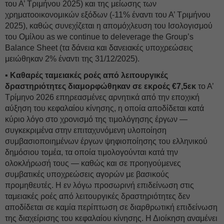
του Α’ Τριμήνου 2025) και της μείωσης των
χρηματοοικονομικών εξόδων (-11% έναντι του Α’ Τριμήνου
2025), καθώς συνεχίζεται η απομόχλευση του Ισολογισμού
του Ομίλου as we continue to deleverage the Group’s
Balance Sheet (τα δάνεια και δανειακές υποχρεώσεις
μειώθηκαν 2% έναντι της 31/12/2025).
▪ Καθαρές ταμειακές ροές από λειτουργικές
δραστηριότητες διαμορφώθηκαν σε εκροές €7,5εκ
το Α’
Τρίμηνο 2026 επηρεασμένες αρνητικά από την εποχική
αύξηση του κεφαλαίου κίνησης, η οποία αποδίδεται κατά
κύριο λόγο στο χρονισμό της τιμολόγησης έργων —
συγκεκριμένα στην επιταχυνόμενη υλοποίηση
συμβασιοποιημένων έργων ψηφιοποίησης του ελληνικού
δημόσιου τομέα, τα οποία τιμολογούνται κατά την
ολοκλήρωσή τους — καθώς και σε προηγούμενες
συμβατικές υποχρεώσεις αγορών με βασικούς
προμηθευτές. Η εν λόγω προσωρινή επιδείνωση στις
ταμειακές ροές από λειτουργικές δραστηριότητες δεν
αποδίδεται σε καμία περίπτωση σε διαρθρωτική επιδείνωση
της διαχείρισης του κεφαλαίου κίνησης. Η Διοίκηση αναμένει