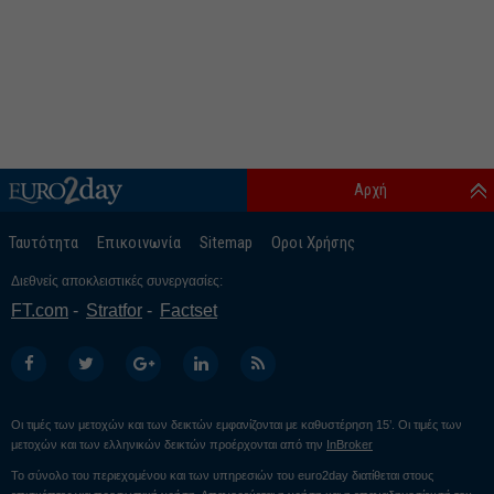
Αρχή
Ταυτότητα
Επικοινωνία
Sitemap
Οροι Χρήσης
Διεθνείς αποκλειστικές συνεργασίες:
FT.com
Stratfor
Factset
Οι τιμές των μετοχών και των δεικτών εμφανίζονται με καθυστέρηση 15’. Οι τιμές των
μετοχών και των ελληνικών δεικτών προέρχονται από την
InBroker
Το σύνολο του περιεχομένου και των υπηρεσιών του euro2day διατίθεται στους