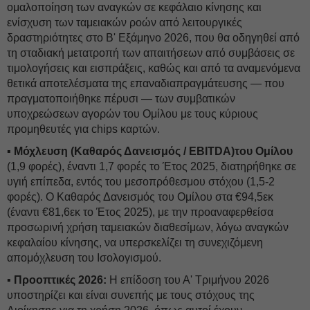
ομαλοποίηση των αναγκών σε κεφάλαιο κίνησης και
ενίσχυση των ταμειακών ροών από λειτουργικές
δραστηριότητες στο Β' Εξάμηνο 2026, που θα οδηγηθεί από
τη σταδιακή μετατροπή των απαιτήσεων από συμβάσεις σε
τιμολογήσεις και εισπράξεις, καθώς και από τα αναμενόμενα
θετικά αποτελέσματα της επαναδιαπραγμάτευσης — που
πραγματοποιήθηκε πέρυσι — των συμβατικών
υποχρεώσεων αγορών του Ομίλου με τους κύριους
προμηθευτές για chips καρτών.
▪ Μόχλευση (Καθαρός Δανεισμός / EBITDA)του Ομίλου
(1,9 φορές), έναντι 1,7 φορές το Έτος 2025, διατηρήθηκε σε
υγιή επίπεδα, εντός του μεσοπρόθεσμου στόχου (1,5-2
φορές). Ο Καθαρός Δανεισμός του Ομίλου στα €94,5εκ
(έναντι €81,6εκ το Έτος 2025), με την προαναφερθείσα
προσωρινή χρήση ταμειακών διαθεσίμων, λόγω αναγκών
κεφαλαίου κίνησης, να υπερσκελίζει τη συνεχιζόμενη
απομόχλευση του Ισολογισμού.
▪ Προοπτικές 2026:
Η επίδοση του Α' Τριμήνου 2026
υποστηρίζει και είναι συνεπής με τους στόχους της