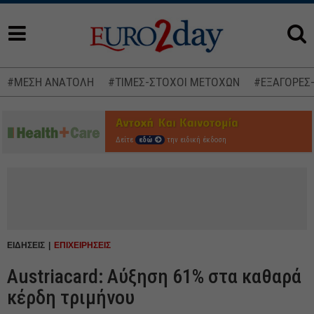
#ΜΕΣΗ ΑΝΑΤΟΛΗ
#ΤΙΜΕΣ-ΣΤΟΧΟΙ ΜΕΤΟΧΩΝ
#ΕΞΑΓΟΡΕΣ
Δείτε
εδώ
την ειδική έκδοση
ΕΙΔΗΣΕΙΣ
ΕΠΙΧΕΙΡΗΣΕΙΣ
Austriacard: Αύξηση 61% στα καθαρά
κέρδη τριμήνου