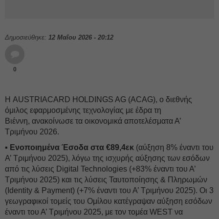
Δημοσιεύθηκε:
12 Μαΐου 2026 - 20:12
0
Η AUSTRIACARD HOLDINGS AG (ACAG), ο διεθνής
όμιλος εφαρμοσμένης τεχνολογίας με έδρα τη
Βιέννη, ανακοίνωσε τα οικονομικά αποτελέσματα Α’
Τριμήνου 2026.
▪ Ενοποιημένα Έσοδα στα €89,4εκ
(αύξηση 8% έναντι του
Α’ Τριμήνου 2025), λόγω της ισχυρής αύξησης των εσόδων
από τις λύσεις Digital Technologies (+83% έναντι του Α’
Τριμήνου 2025) και τις λύσεις Ταυτοποίησης & Πληρωμών
(Identity & Payment) (+7% έναντι του Α’ Τριμήνου 2025). Οι 3
γεωγραφικοί τομείς του Ομίλου κατέγραψαν αύξηση εσόδων
έναντι του Α’ Τριμήνου 2025, με τον τομέα WEST να