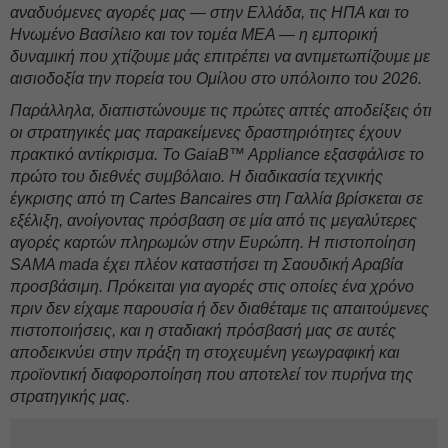
αναδυόμενες αγορές μας — στην Ελλάδα, τις ΗΠΑ και το
Ηνωμένο Βασίλειο και τον τομέα MEA — η εμπορική
δυναμική που χτίζουμε μάς επιτρέπει να αντιμετωπίζουμε με
αισιοδοξία την πορεία του Ομίλου στο υπόλοιπο του 2026.
Παράλληλα, διαπιστώνουμε τις πρώτες απτές αποδείξεις ότι
οι στρατηγικές μας παρακείμενες δραστηριότητες έχουν
πρακτικό αντίκρισμα. Το GaiaB™ Appliance εξασφάλισε το
πρώτο του διεθνές συμβόλαιο. Η διαδικασία τεχνικής
έγκρισης από τη Cartes Bancaires στη Γαλλία βρίσκεται σε
εξέλιξη, ανοίγοντας πρόσβαση σε μία από τις μεγαλύτερες
αγορές καρτών πληρωμών στην Ευρώπη. Η πιστοποίηση
SAMA mada έχει πλέον καταστήσει τη Σαουδική Αραβία
προσβάσιμη. Πρόκειται για αγορές στις οποίες ένα χρόνο
πριν δεν είχαμε παρουσία ή δεν διαθέταμε τις απαιτούμενες
πιστοποιήσεις, και η σταδιακή πρόσβασή μας σε αυτές
αποδεικνύει στην πράξη τη στοχευμένη γεωγραφική και
προϊοντική διαφοροποίηση που αποτελεί τον πυρήνα της
στρατηγικής μας.