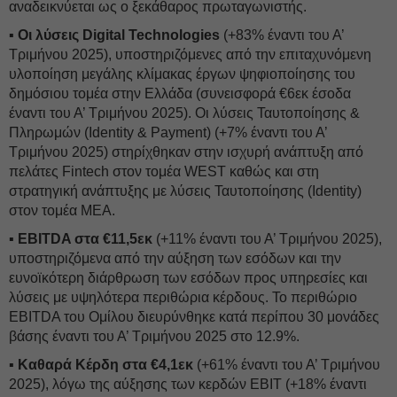
αναδεικνύεται ως ο ξεκάθαρος πρωταγωνιστής.
▪ Οι λύσεις Digital Technologies
(+83% έναντι του Α’
Τριμήνου 2025), υποστηριζόμενες από την επιταχυνόμενη
υλοποίηση μεγάλης κλίμακας έργων ψηφιοποίησης του
δημόσιου τομέα στην Ελλάδα (συνεισφορά €6εκ έσοδα
έναντι του Α’ Τριμήνου 2025). Οι λύσεις Ταυτοποίησης &
Πληρωμών (Identity & Payment) (+7% έναντι του Α’
Τριμήνου 2025) στηρίχθηκαν στην ισχυρή ανάπτυξη από
πελάτες Fintech στον τομέα WEST καθώς και στη
στρατηγική ανάπτυξης με λύσεις Ταυτοποίησης (Identity)
στον τομέα MEA.
▪ EBITDA στα €11,5εκ
(+11% έναντι του Α’ Τριμήνου 2025),
υποστηριζόμενα από την αύξηση των εσόδων και την
ευνοϊκότερη διάρθρωση των εσόδων προς υπηρεσίες και
λύσεις με υψηλότερα περιθώρια κέρδους. Το περιθώριο
EBITDA του Ομίλου διευρύνθηκε κατά περίπου 30 μονάδες
βάσης έναντι του Α’ Τριμήνου 2025 στο 12.9%.
▪ Καθαρά Κέρδη στα €4,1εκ
(+61% έναντι του Α’ Τριμήνου
2025), λόγω της αύξησης των κερδών EBIT (+18% έναντι