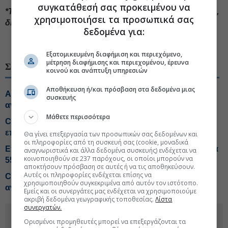
συγκατάθεσή σας προκειμένου να
*Τα αναλυτικά αποτελέσματα τριμήνου της Austriacard,
χρησιμοποιήσει τα προσωπικά σας
δημοσιεύονται στη δεξιά στήλη "Συνοδευτικό Υλικό".
δεδομένα για:
#Αποτελέσματα εισηγμένων
#Austria Card
Εξατομικευμένη διαφήμιση και περιεχόμενο,
μέτρηση διαφήμισης και περιεχομένου, έρευνα
ΣΧΕΤΙΚΑ ΘΕΜΑΤΑ
κοινού και ανάπτυξη υπηρεσιών
Αποθήκευση ή/και πρόσβαση στα δεδομένα μιας
Austriacard: Εγκρίθηκε από την τουρκική αρχή
συσκευής
ανταγωνισμού η δημόσια πρόταση από Dai Nippon
Μάθετε περισσότερα
CrediaBank: Ρεκόρ σε εκταμιεύσεις και
επαναλαμβανόμενα κέρδη προ προβλέψεων
Θα γίνει επεξεργασία των προσωπικών σας δεδομένων και
οι πληροφορίες από τη συσκευή σας (cookie, μοναδικά
Επιδόσεις-ρεκόρ από Metlen στο εξάμηνο, EBITDA στα
αναγνωριστικά και άλλα δεδομένα συσκευής) ενδέχεται να
κοινοποιηθούν σε 237 παρόχους, οι οποίοι μπορούν να
550 εκατ. ευρώ
αποκτήσουν πρόσβαση σε αυτές ή να τις αποθηκεύσουν.
Αυτές οι πληροφορίες ενδέχεται επίσης να
Cenergy: Προσδοκίες για ισχυρότερο 2ο εξάμηνο στις
χρησιμοποιηθούν συγκεκριμένα από αυτόν τον ιστότοπο.
αναθέσεις
Εμείς και οι συνεργάτες μας ενδέχεται να χρησιμοποιούμε
ακριβή δεδομένα γεωγραφικής τοποθεσίας.
Λίστα
συνεργατών.
Ορισμένοι προμηθευτές μπορεί να επεξεργάζονται τα