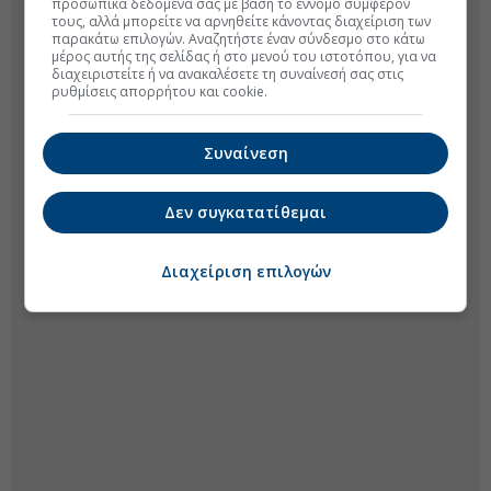
προσωπικά δεδομένα σας με βάση το έννομο συμφέρον
τους, αλλά μπορείτε να αρνηθείτε κάνοντας διαχείριση των
παρακάτω επιλογών. Αναζητήστε έναν σύνδεσμο στο κάτω
μέρος αυτής της σελίδας ή στο μενού του ιστοτόπου, για να
διαχειριστείτε ή να ανακαλέσετε τη συναίνεσή σας στις
ρυθμίσεις απορρήτου και cookie.
Συναίνεση
Δεν συγκατατίθεμαι
Διαχείριση επιλογών