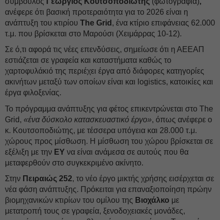
σύμβουλος
Γεώργιος Κουτσοποδιώτης
(φωτογραφία)
,
ανέφερε ότι βασική προτεραιότητα για το 2026 είναι η
ανάπτυξη του κτιρίου
The Grid
, ένα κτίριο επιφάνειας 62.000
τ.μ. που βρίσκεται στο Μαρούσι (Χειμάρρας 10-12).
Σε ό,τι αφορά τις νέες επενδύσεις, σημείωσε ότι η ΑΕΕΑΠ
εστιάζεται σε γραφεία και καταστήματα καθώς το
χαρτοφυλάκιό της περιέχει έργα από διάφορες κατηγορίες
ακινήτων μεταξύ των οποίων είναι και logistics, κατοικίες και
έργα φιλοξενίας.
Το πρόγραμμα ανάπτυξης για φέτος επικεντρώνεται στο The
Grid,
«ένα δύσκολο κατασκευαστικό έργο»
, όπως ανέφερε ο
κ. Κουτσοποδιώτης, με τέσσερα υπόγεια και 28.000 τ.μ.
χώρους προς μίσθωση. Η μίσθωση του χώρου βρίσκεται σε
εξέλιξη με την
EY
να είναι ανάμεσα σε αυτούς που θα
μεταφερθούν στο συγκεκριμένο ακίνητο.
Στην
Πειραιώς 252
, το νέο έργο μικτής χρήσης εισέρχεται σε
νέα φάση ανάπτυξης. Πρόκειται για επαναξιοποίηση πρώην
βιομηχανικών κτιρίων του ομίλου της
Βιοχάλκο
με
μετατροπή τους σε γραφεία, ξενοδοχειακές μονάδες,