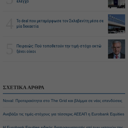
έλεγχο
4
Το deal που μεταμόρφωσε τον Σκλαβενίτη μέσα σε
μία δεκαετία
5
Πειραιώς: Πού τοποθετούν την τιμή-στόχο οκτώ
ξένοι οίκοι
ΣΧΕΤΙΚΑ ΑΡΘΡΑ
Noval: Προτεραιότητα στο The Grid και βλέμμα σε νέες επενδύσεις
Ανεβάζει τις τιμές-στόχους για τέσσερις ΑΕΕΑΠ η Eurobank Equities
Η Eurobank Equities ειδικός διαπραγματευτής επί των μετοχών της