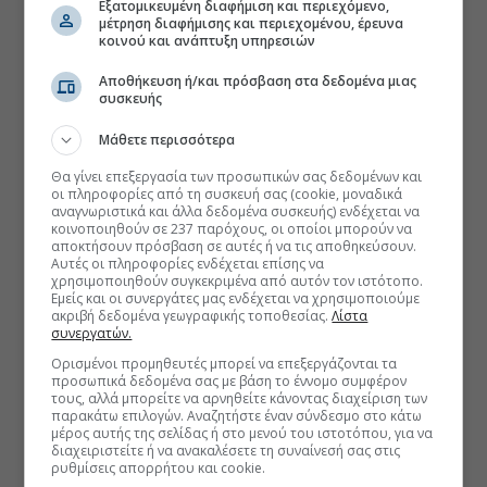
Εξατομικευμένη διαφήμιση και περιεχόμενο,
μέτρηση διαφήμισης και περιεχομένου, έρευνα
κοινού και ανάπτυξη υπηρεσιών
Αποθήκευση ή/και πρόσβαση στα δεδομένα μιας
συσκευής
Μάθετε περισσότερα
Θα γίνει επεξεργασία των προσωπικών σας δεδομένων και
οι πληροφορίες από τη συσκευή σας (cookie, μοναδικά
αναγνωριστικά και άλλα δεδομένα συσκευής) ενδέχεται να
κοινοποιηθούν σε 237 παρόχους, οι οποίοι μπορούν να
αποκτήσουν πρόσβαση σε αυτές ή να τις αποθηκεύσουν.
Αυτές οι πληροφορίες ενδέχεται επίσης να
χρησιμοποιηθούν συγκεκριμένα από αυτόν τον ιστότοπο.
Εμείς και οι συνεργάτες μας ενδέχεται να χρησιμοποιούμε
ακριβή δεδομένα γεωγραφικής τοποθεσίας.
Λίστα
συνεργατών.
Ορισμένοι προμηθευτές μπορεί να επεξεργάζονται τα
προσωπικά δεδομένα σας με βάση το έννομο συμφέρον
τους, αλλά μπορείτε να αρνηθείτε κάνοντας διαχείριση των
παρακάτω επιλογών. Αναζητήστε έναν σύνδεσμο στο κάτω
μέρος αυτής της σελίδας ή στο μενού του ιστοτόπου, για να
διαχειριστείτε ή να ανακαλέσετε τη συναίνεσή σας στις
ρυθμίσεις απορρήτου και cookie.