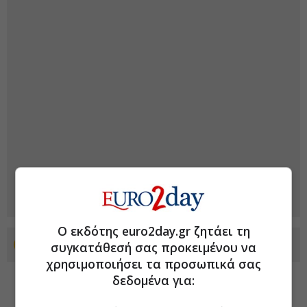
Ο εκδότης euro2day.gr ζητάει τη
συγκατάθεσή σας προκειμένου να
Προσθέστε το euro2day.gr στο Discover
χρησιμοποιήσει τα προσωπικά σας
δεδομένα για: