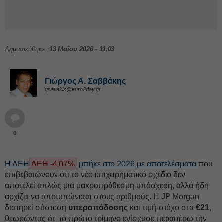
Δημοσιεύθηκε:
13 Μαΐου 2026 - 11:03
Γιώργος Α. Σαββάκης
gsavakis@euro2day.gr
0
Η
ΔΕΗ
ΔΕΗ -4,07%
μπήκε στο 2026 με αποτελέσματα
που
επιβεβαιώνουν ότι το νέο επιχειρηματικό σχέδιο δεν
αποτελεί απλώς μια μακροπρόθεσμη υπόσχεση, αλλά ήδη
αρχίζει να αποτυπώνεται στους αριθμούς. Η JP Morgan
διατηρεί σύσταση
υπεραπόδοσης
και τιμή-στόχο στα
€21
,
θεωρώντας ότι το πρώτο τρίμηνο ενίσχυσε περαιτέρω την