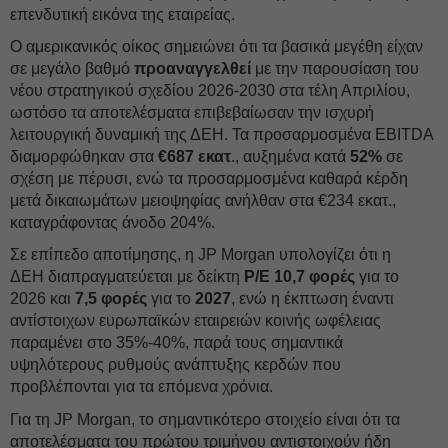
επενδυτική εικόνα της εταιρείας.
Ο αμερικανικός οίκος σημειώνει ότι τα βασικά μεγέθη είχαν
σε μεγάλο βαθμό
προαναγγελθεί
με την παρουσίαση του
νέου στρατηγικού σχεδίου 2026-2030 στα τέλη Απριλίου,
ωστόσο τα αποτελέσματα επιβεβαίωσαν την ισχυρή
λειτουργική δυναμική της ΔΕH. Τα προσαρμοσμένα EBITDA
διαμορφώθηκαν στα
€687 εκατ
., αυξημένα κατά
52%
σε
σχέση με πέρυσι, ενώ τα προσαρμοσμένα καθαρά κέρδη
μετά δικαιωμάτων μειοψηφίας ανήλθαν στα €234 εκατ.,
καταγράφοντας άνοδο 204%.
Σε επίπεδο αποτίμησης, η JP Morgan υπολογίζει ότι η
ΔΕH διαπραγματεύεται με δείκτη
P/E 10,7 φορές
για το
2026 και
7,5 φορές
για το
2027
, ενώ η έκπτωση έναντι
αντίστοιχων ευρωπαϊκών εταιρειών κοινής ωφέλειας
παραμένει στο 35%-40%, παρά τους σημαντικά
υψηλότερους ρυθμούς ανάπτυξης κερδών που
προβλέπονται για τα επόμενα χρόνια.
Για τη JP Morgan, το σημαντικότερο στοιχείο είναι ότι τα
αποτελέσματα του πρώτου τριμήνου αντιστοιχούν ήδη