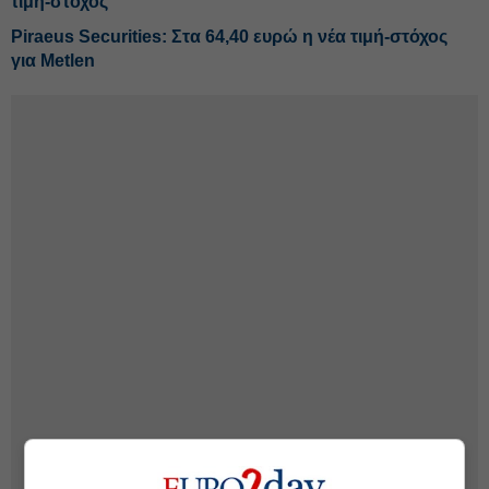
τιμή-στόχος
Piraeus Securities: Στα 64,40 ευρώ η νέα τιμή-στόχος
για Metlen