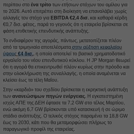
περίπου στο
ένα τρίτο
των ετήσιων στόχων του ομίλου για
το 2026. Αυτό επιτρέπει στη διοίκηση να επαναλάβει χωρίς
αλλαγές τον στόχο για
EBITDA €2,4 δισ.
και καθαρά κέρδη
€0,7 δισ. φέτος, παρά το γεγονός ότι η εταιρεία βρίσκεται σε
φάση επιθετικής επενδυτικής ανάπτυξης.
Το ενδιαφέρον της αγοράς, πάντως, μετατοπίζεται πλέον
από τα τριμηνιαία αποτελέσματα
στην αύξηση κεφαλαίου
ύψους
€4 δισ.
, η οποία αποτελεί το βασικό χρηματοδοτικό
εργαλείο του νέου επενδυτικού κύκλου. Η JP Morgan θεωρεί
ότι η αγορά θα επικεντρωθεί πλέον κυρίως στην πρόοδο και
στην ολοκλήρωση της συναλλαγής, η οποία αναμένεται να
κλείσει έως τα τέλη Μαΐου.
Στην «καρδιά» του σχεδίου βρίσκεται η εκρηκτική ανάπτυξη
των
ανανεώσιμων πηγών ενέργειας
. Η εγκατεστημένη
ισχύς ΑΠΕ της ΔΕH έφτασε τα 7,2 GW στο τέλος Μαρτίου,
ενώ ακόμη 6,7 GW βρίσκονται υπό κατασκευή ή σε ώριμο
στάδιο ανάπτυξης. Ο τελικός στόχος παραμένει τα 18,8 GW
έως το 2030, κάτι που θα μεταμορφώσει πλήρως το
παραγωγικό προφίλ της εταιρείας.