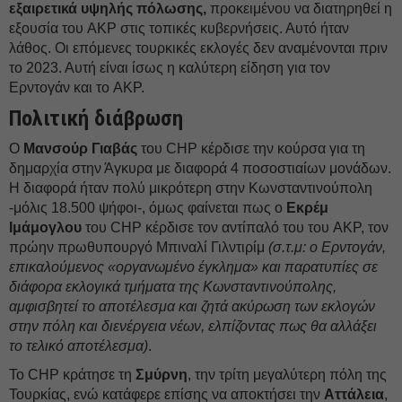
εξαιρετικά υψηλής πόλωσης,
προκειμένου να διατηρηθεί η
εξουσία του AKP στις τοπικές κυβερνήσεις. Αυτό ήταν
λάθος. Οι επόμενες τουρκικές εκλογές δεν αναμένονται πριν
το 2023. Αυτή είναι ίσως η καλύτερη είδηση για τον
Ερντογάν και το AKP.
Πολιτική διάβρωση
Ο
Μανσούρ Γιαβάς
του CHP κέρδισε την κούρσα για τη
δημαρχία στην Άγκυρα με διαφορά 4 ποσοστιαίων μονάδων.
Η διαφορά ήταν πολύ μικρότερη στην Κωνσταντινούπολη
-μόλις 18.500 ψήφοι-, όμως φαίνεται πως ο
Εκρέμ
Ιμάμογλου
του CHP κέρδισε τον αντίπαλό του του AKP, τον
πρώην πρωθυπουργό Μπιναλί Γιλντιρίμ
(σ.τ.μ: ο Ερντογάν,
επικαλούμενος «οργανωμένο έγκλημα» και παρατυπίες σε
διάφορα εκλογικά τμήματα της Κωνσταντινούπολης,
αμφισβητεί το αποτέλεσμα και ζητά ακύρωση των εκλογών
στην πόλη και διενέργεια νέων, ελπίζοντας πως θα αλλάξει
το τελικό αποτέλεσμα)
.
Το CHP κράτησε τη
Σμύρνη
, την τρίτη μεγαλύτερη πόλη της
Τουρκίας, ενώ κατάφερε επίσης να αποκτήσει την
Αττάλεια
,