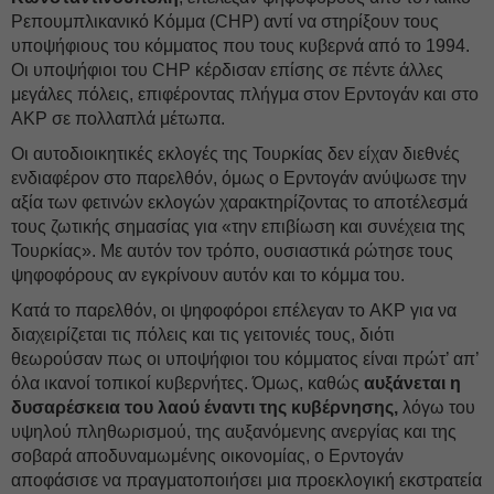
Ρεπουμπλικανικό Κόμμα (CHP) αντί να στηρίξουν τους
υποψήφιους του κόμματος που τους κυβερνά από το 1994.
Οι υποψήφιοι του CHP κέρδισαν επίσης σε πέντε άλλες
μεγάλες πόλεις, επιφέροντας πλήγμα στον Ερντογάν και στο
AKP σε πολλαπλά μέτωπα.
Οι αυτοδιοικητικές εκλογές της Τουρκίας δεν είχαν διεθνές
ενδιαφέρον στο παρελθόν, όμως ο Ερντογάν ανύψωσε την
αξία των φετινών εκλογών χαρακτηρίζοντας το αποτέλεσμά
τους ζωτικής σημασίας για «την επιβίωση και συνέχεια της
Τουρκίας». Με αυτόν τον τρόπο, ουσιαστικά ρώτησε τους
ψηφοφόρους αν εγκρίνουν αυτόν και το κόμμα του.
Κατά το παρελθόν, οι ψηφοφόροι επέλεγαν το AKP για να
διαχειρίζεται τις πόλεις και τις γειτονιές τους, διότι
θεωρούσαν πως οι υποψήφιοι του κόμματος είναι πρώτ’ απ’
όλα ικανοί τοπικοί κυβερνήτες. Όμως, καθώς
αυξάνεται η
δυσαρέσκεια του λαού έναντι της κυβέρνησης,
λόγω του
υψηλού πληθωρισμού, της αυξανόμενης ανεργίας και της
σοβαρά αποδυναμωμένης οικονομίας, ο Ερντογάν
αποφάσισε να πραγματοποιήσει μια προεκλογική εκστρατεία