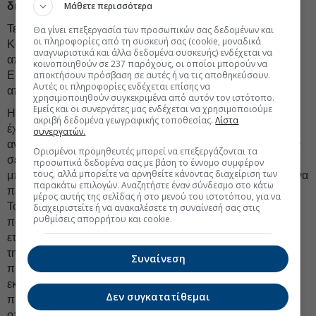
Μάθετε περισσότερα
διαφθοράς.
Τελικά, ωστόσο, το αν το CHP θα αναλάβει τον έλεγχο της
Θα γίνει επεξεργασία των προσωπικών σας δεδομένων και
οι πληροφορίες από τη συσκευή σας (cookie, μοναδικά
Κωνσταντινούπολης και της Άγκυρας έχει λιγότερη σχέση
αναγνωριστικά και άλλα δεδομένα συσκευής) ενδέχεται να
απ’ ό,τι τα γενικότερα κακά νέα που αντιμετωπίζουν
κοινοποιηθούν σε 237 παρόχους, οι οποίοι μπορούν να
αποκτήσουν πρόσβαση σε αυτές ή να τις αποθηκεύσουν.
Ερντογάν και AKP, και οι λίγες καλές επιλογές που τους
Αυτές οι πληροφορίες ενδέχεται επίσης να
απομένουν.
χρησιμοποιηθούν συγκεκριμένα από αυτόν τον ιστότοπο.
Εμείς και οι συνεργάτες μας ενδέχεται να χρησιμοποιούμε
Η διεθνής κοινότητα και η κοινή γνώμη σε μεγάλο βαθμό
ακριβή δεδομένα γεωγραφικής τοποθεσίας.
Λίστα
έχουν ήδη αποδεχθεί πως το CHP έχει «κερδίσει». Αν
συνεργατών.
ανατραπεί δια της βίας αυτή η νίκη, η Τουρκία θα βρισκόταν
Ορισμένοι προμηθευτές μπορεί να επεξεργάζονται τα
σε πιο δυσμενή θέση απ’ ό,τι ήδη είναι. Ο Ερντογάν θα
προσωπικά δεδομένα σας με βάση το έννομο συμφέρον
τους, αλλά μπορείτε να αρνηθείτε κάνοντας διαχείριση των
μπορούσε να εκμεταλλευτεί τα εκλογικά αποτελέσματα για να
παρακάτω επιλογών. Αναζητήστε έναν σύνδεσμο στο κάτω
πει στους Ευρωπαίους και Αμερικανούς εταίρους πως η
μέρος αυτής της σελίδας ή στο μενού του ιστοτόπου, για να
Τουρκία εξακολουθεί να είναι μια ανθεκτική δημοκρατία,
διαχειριστείτε ή να ανακαλέσετε τη συναίνεσή σας στις
ρυθμίσεις απορρήτου και cookie.
παρά την ευρύτερη επιφυλακτικότητα των τελευταίων έξι
ετών. Αν το πράξει αυτό, όμως, είναι πιθανόν να επιταχύνει
την απώλεια εξουσίας, καθώς θα χάσει τα μέσα για να
Συναίνεση
προσελκύει υποστηρικτές. Επιπλέον, η εμμονή με τις
εκλογές αποσπά την προσοχή του Ερντογάν από πιεστικά
Δεν συγκατατίθεμαι
προβλήματα, όπως το πώς θα διορθωθεί η οικονομία, η
οποία επιδεινώνεται μέρα με τη μέρα και το πώς θα