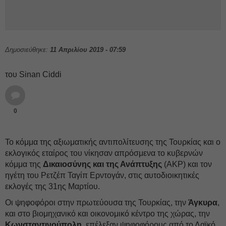
Δημοσιεύθηκε:
11 Απριλίου 2019 - 07:59
του Sinan Ciddi
0
Το κόμμα της αξιωματικής αντιπολίτευσης της Τουρκίας και ο
εκλογικός εταίρος του νίκησαν απρόσμενα το κυβερνών
κόμμα της
Δικαιοσύνης και της Ανάπτυξης
(AKP) και τον
ηγέτη του Ρετζέπ Ταγίπ Ερντογάν, στις αυτοδιοικητικές
εκλογές της 31ης Μαρτίου.
Οι ψηφοφόροι στην πρωτεύουσα της Τουρκίας, την
Άγκυρα
,
και στο βιομηχανικό και οικονομικό κέντρο της χώρας, την
Κωνσταντινούπολη
, επέλεξαν ψηφοφόρους από το Λαϊκό