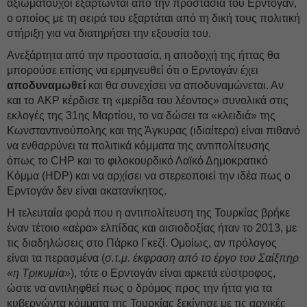
αξιωματούχοι εξαρτώνται από την προστασία του Ερντογάν,
ο οποίος με τη σειρά του εξαρτάται από τη δική τους πολιτική
στήριξη για να διατηρήσει την εξουσία του.
Ανεξάρτητα από την προστασία, η αποδοχή της ήττας θα
μπορούσε επίσης να ερμηνευθεί ότι ο Ερντογάν έχει
αποδυναμωθεί
και θα συνεχίσει να αποδυναμώνεται. Αν
και το AKP κέρδισε τη «μερίδα του λέοντος» συνολικά στις
εκλογές της 31ης Μαρτίου, το να δώσει τα «κλειδιά» της
Κωνσταντινούπολης και της Άγκυρας (ιδιαίτερα) είναι πιθανό
να ενθαρρύνει τα πολιτικά κόμματα της αντιπολίτευσης
όπως το CHP και το φιλοκουρδικό Λαϊκό Δημοκρατικό
Κόμμα (HDP) και να αρχίσει να στερεοποιεί την ιδέα πως ο
Ερντογάν δεν είναι ακατανίκητος.
Η τελευταία φορά που η αντιπολίτευση της Τουρκίας βρήκε
έναν τέτοιο «αέρα» ελπίδας και αισιοδοξίας ήταν το 2013, με
τις διαδηλώσεις στο Πάρκο Γκεζί. Ομοίως, αν πρόλογος
είναι τα περασμένα (
σ.τ.μ. έκφραση από το έργο του Σαίξπηρ
«η Τρικυμία»
), τότε ο Ερντογάν είναι αρκετά εύστροφος,
ώστε να αντιληφθεί πως ο δρόμος προς την ήττα για τα
κυβερνώντα κόμματα της Τουρκίας ξεκίνησε με τις αρχικές