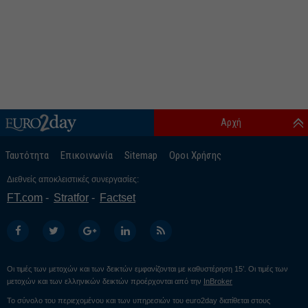
Αρχή
Ταυτότητα
Επικοινωνία
Sitemap
Οροι Χρήσης
Διεθνείς αποκλειστικές συνεργασίες:
FT.com
Stratfor
Factset
Οι τιμές των μετοχών και των δεικτών εμφανίζονται με καθυστέρηση 15’. Οι τιμές των
μετοχών και των ελληνικών δεικτών προέρχονται από την
InBroker
Το σύνολο του περιεχομένου και των υπηρεσιών του euro2day διατίθεται στους