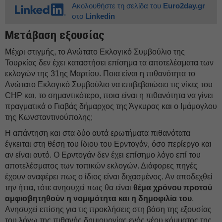
Ακολουθήστε τη σελίδα του
Euro2day.gr
στο
Linkedin
Μετάβαση εξουσίας
Μέχρι στιγμής, το Ανώτατο Εκλογικό Συμβούλιο της
Τουρκίας δεν έχει καταστήσει επίσημα τα αποτελέσματα των
εκλογών της 31ης Μαρτίου. Ποια είναι η πιθανότητα το
Ανώτατο Εκλογικό Συμβούλιο να επιβεβαιώσει τις νίκες του
CHP και, το σημαντικότερο, ποια είναι η πιθανότητα να γίνει
πραγματικά ο Γιαβάς δήμαρχος της Άγκυρας και ο Ιμάμογλου
της Κωνσταντινούπολης;
Η απάντηση και στα δύο αυτά ερωτήματα πιθανότατα
έγκειται στη θέση του ίδιου του Ερντογάν, όσο περίεργο και
αν είναι αυτό. Ο Ερντογάν δεν έχει επίσημο λόγο επί του
αποτελέσματος των τοπικών εκλογών. Διάφορες πηγές
έχουν αναφέρει πως ο ίδιος είναι διχασμένος. Αν αποδεχθεί
την ήττα, τότε ανησυχεί πως θα είναι
θέμα χρόνου προτού
αμφισβητηθούν η νομιμότητα και η δημοφιλία του
.
Ανησυχεί επίσης για τις προκλήσεις στη βάση της εξουσίας
του λόγω της πιθανής δημιουργίας ενός νέου κόμματος της