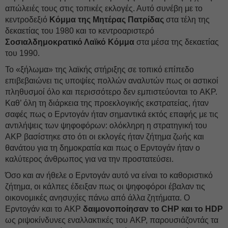
απώλειές τους στις τοπικές εκλογές. Αυτό συνέβη με το
κεντροδεξιό
Κόμμα της Μητέρας Πατρίδας
στα τέλη της
δεκαετίας του 1980 και το κεντροαριστερό
Σοσιαλδημοκρατικό Λαϊκό Κόμμα
στα μέσα της δεκαετίας
του 1990.
Το «ξήλωμα» της λαϊκής στήριξης σε τοπικό επίπεδο
επιβεβαιώνει τις υποψίες πολλών αναλυτών πως οι αστικοί
πληθυσμοί όλο και περισσότερο δεν εμπιστεύονται το AKP.
Καθ’ όλη τη διάρκεια της προεκλογικής εκστρατείας, ήταν
σαφές πως ο Ερντογάν ήταν σημαντικά εκτός επαφής με τις
αντιλήψεις των ψηφοφόρων: ολόκληρη η στρατηγική του
AKP βασίστηκε στο ότι οι εκλογές ήταν ζήτημα ζωής και
θανάτου για τη δημοκρατία και πως ο Ερντογάν ήταν ο
καλύτερος άνθρωπος για να την προστατεύσει.
Όσο και αν ήθελε ο Ερντογάν αυτό να είναι το καθοριστικό
ζήτημα, οι κάλπες έδειξαν πως οι ψηφοφόροι έβαλαν τις
οικονομικές ανησυχίες πάνω από άλλα ζητήματα. Ο
Ερντογάν και το AKP
δαιμονοποίησαν το CHP και το HDP
ως ριψοκίνδυνες εναλλακτικές του AKP, παρουσιάζοντάς τα