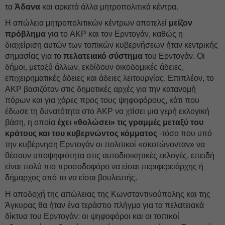
τα
Άδανα
και αρκετά άλλα μητροπολιτικά κέντρα.
Η απώλεια μητροπολιτικών κέντρων αποτελεί
μείζον
πρόβλημα
για το AKP και τον Ερντογάν, καθώς η
διαχείριση αυτών των τοπικών κυβερνήσεων ήταν κεντρικής
σημασίας για το
πελατειακό σύστημα
του Ερντογάν. Οι
δήμοι, μεταξύ άλλων, εκδίδουν οικοδομικές άδειες,
επιχειρηματικές άδειες και άδειες λειτουργίας. Επιπλέον, το
AKP βασιζόταν στις δημοτικές αρχές για την κατανομή
πόρων και για χάρες προς τους ψηφοφόρους, κάτι που
έδωσε τη δυνατότητα στο AKP να χτίσει μια γερή εκλογική
βάση, η οποία
έχει «θολώσει» τις γραμμές μεταξύ του
κράτους και του κυβερνώντος κόμματος
-τόσο που υπό
την κυβέρνηση Ερντογάν οι πολιτικοί «σκοτώνονταν» να
θέσουν υποψηφιότητα στις αυτοδιοικητικές εκλογές, επειδή
είναι πολύ πιο προσοδοφόρο να είσαι περιφερειάρχης ή
δήμαρχος από το να είσαι βουλευτής.
Η αποδοχή της απώλειας της Κωνσταντινούπολης και της
Άγκυρας θα ήταν ένα τεράστιο πλήγμα για τα πελατειακά
δίκτυα του Ερντογάν: οι ψηφοφόροι και οι τοπικοί