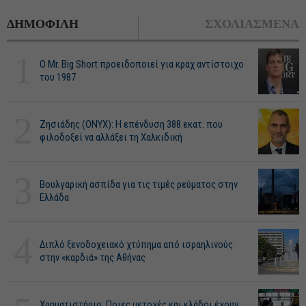
ΔΗΜΟΦΙΛΗ
ΣΧΟΛΙΑΣΜΕΝΑ
1
O Mr. Big Short προειδοποιεί για κραχ αντίστοιχο
του 1987
2
Ζησιάδης (ONYX): Η επένδυση 388 εκατ. που
φιλοδοξεί να αλλάξει τη Χαλκιδική
3
Βουλγαρική ασπίδα για τις τιμές ρεύματος στην
Ελλάδα
4
Διπλό ξενοδοχειακό χτύπημα από ισραηλινούς
στην «καρδιά» της Αθήνας
Χρηματιστήριο: Ποιες μετοχές και κλάδοι έχουν