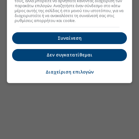
τους, αλλά μπορείτε να αρνηθείτε κάνοντας διαχείριση των
παρακάτω επιλογών. Αναζητήστε έναν σύνδεσμο στο κάτω
μέρος αυτής της σελίδας ή στο μενού του ιστοτόπου, για να
διαχειριστείτε ή να ανακαλέσετε τη συναίνεσή σας στις
ρυθμίσεις απορρήτου και cookie.
Συναίνεση
Δεν συγκατατίθεμαι
Διαχείριση επιλογών