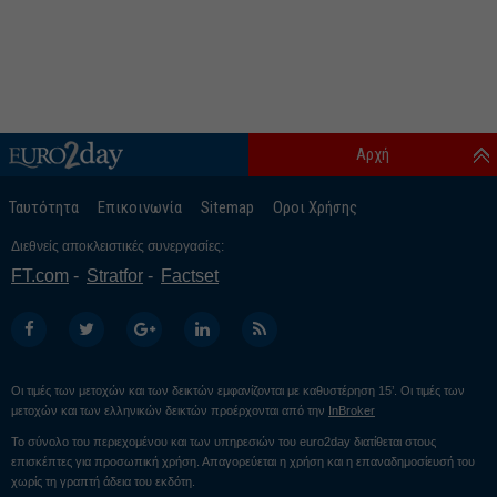
Αρχή
Ταυτότητα
Επικοινωνία
Sitemap
Οροι Χρήσης
Διεθνείς αποκλειστικές συνεργασίες:
FT.com
Stratfor
Factset
Οι τιμές των μετοχών και των δεικτών εμφανίζονται με καθυστέρηση 15’. Οι τιμές των
μετοχών και των ελληνικών δεικτών προέρχονται από την
InBroker
Το σύνολο του περιεχομένου και των υπηρεσιών του euro2day διατίθεται στους
επισκέπτες για προσωπική χρήση. Απαγορεύεται η χρήση και η επαναδημοσίευσή του
χωρίς τη γραπτή άδεια του εκδότη.