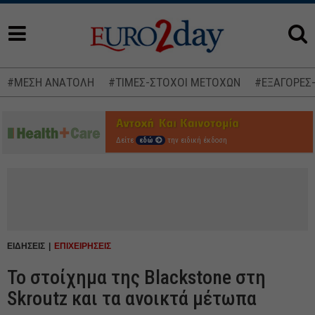
#ΜΕΣΗ ΑΝΑΤΟΛΗ
#ΤΙΜΕΣ-ΣΤΟΧΟΙ ΜΕΤΟΧΩΝ
#ΕΞΑΓΟΡΕΣ
Δείτε
εδώ
την ειδική έκδοση
ΕΙΔΗΣΕΙΣ
ΕΠΙΧΕΙΡΗΣΕΙΣ
Το στοίχημα της Blackstone στη
Skroutz και τα ανοικτά μέτωπα