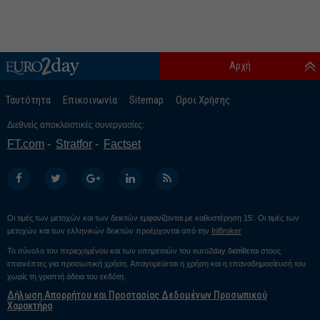
Αρχή
Ταυτότητα
Επικοινωνία
Sitemap
Οροι Χρήσης
Διεθνείς αποκλειστικές συνεργασίες:
FT.com
Stratfor
Factset
Οι τιμές των μετοχών και των δεικτών εμφανίζονται με καθυστέρηση 15’. Οι τιμές των
μετοχών και των ελληνικών δεικτών προέρχονται από την
InBroker
Το σύνολο του περιεχομένου και των υπηρεσιών του euro2day διατίθεται στους
επισκέπτες για προσωπική χρήση. Απαγορεύεται η χρήση και η επαναδημοσίευσή του
χωρίς τη γραπτή άδεια του εκδότη.
Δήλωση Απορρήτου και Προστασίας Δεδομένων Προσωπικού
Χαρακτήρα