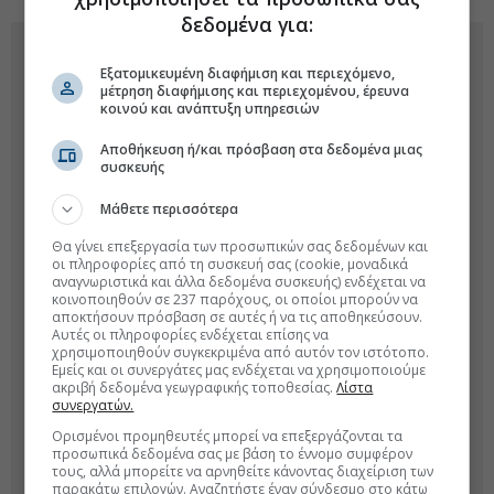
δεδομένα για:
Εξατομικευμένη διαφήμιση και περιεχόμενο,
μέτρηση διαφήμισης και περιεχομένου, έρευνα
κοινού και ανάπτυξη υπηρεσιών
Αποθήκευση ή/και πρόσβαση στα δεδομένα μιας
συσκευής
Μάθετε περισσότερα
Θα γίνει επεξεργασία των προσωπικών σας δεδομένων και
οι πληροφορίες από τη συσκευή σας (cookie, μοναδικά
αναγνωριστικά και άλλα δεδομένα συσκευής) ενδέχεται να
κοινοποιηθούν σε 237 παρόχους, οι οποίοι μπορούν να
αποκτήσουν πρόσβαση σε αυτές ή να τις αποθηκεύσουν.
Αυτές οι πληροφορίες ενδέχεται επίσης να
χρησιμοποιηθούν συγκεκριμένα από αυτόν τον ιστότοπο.
Εμείς και οι συνεργάτες μας ενδέχεται να χρησιμοποιούμε
ακριβή δεδομένα γεωγραφικής τοποθεσίας.
Λίστα
συνεργατών.
Ορισμένοι προμηθευτές μπορεί να επεξεργάζονται τα
προσωπικά δεδομένα σας με βάση το έννομο συμφέρον
τους, αλλά μπορείτε να αρνηθείτε κάνοντας διαχείριση των
παρακάτω επιλογών. Αναζητήστε έναν σύνδεσμο στο κάτω