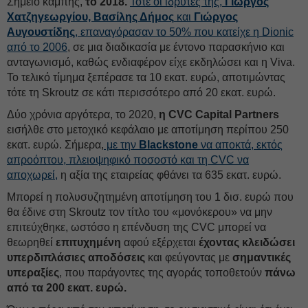
Σημείο καμπής,
το 2018.
Τότε οι ιδρυτές της,
Γιώργος
Χατζηγεωργίου, Βασίλης Δήμος
και
Γιώργος
Αυγουστίδης
, επαναγόρασαν το 50% που κατείχε η Dionic
από το 2006
, σε μια διαδικασία με έντονο παρασκήνιο και
ανταγωνισμό, καθώς ενδιαφέρον είχε εκδηλώσει και η Viva.
Το τελικό τίμημα ξεπέρασε τα 10 εκατ. ευρώ, αποτιμώντας
τότε τη Skroutz σε κάτι περισσότερο από 20 εκατ. ευρώ.
Δύο χρόνια αργότερα, το 2020,
η CVC Capital Partners
εισήλθε στο μετοχικό κεφάλαιο με αποτίμηση περίπου 250
εκατ. ευρώ. Σήμερα,
με την
Blackstone
να αποκτά, εκτός
απροόπτου, πλειοψηφικό ποσοστό και τη CVC να
αποχωρεί,
η αξία της εταιρείας φθάνει τα 635 εκατ. ευρώ.
Μπορεί η πολυσυζητημένη αποτίμηση του 1 δισ. ευρώ που
θα έδινε στη Skroutz τον τίτλο του «μονόκερου» να μην
επιτεύχθηκε, ωστόσο η επένδυση της CVC μπορεί να
θεωρηθεί
επιτυχημένη
αφού εξέρχεται
έχοντας κλειδώσει
υπερδιπλάσιες αποδόσεις
και φεύγοντας με
σημαντικές
υπεραξίες
, που παράγοντες της αγοράς τοποθετούν
πάνω
από τα 200 εκατ. ευρώ.