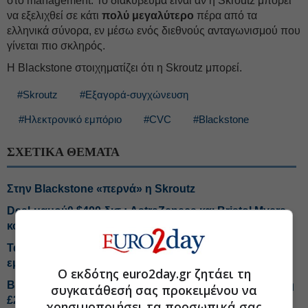
στο management. Το διακύβευμα είναι αν η Skroutz μπορεί
να εξελιχθεί σε κάτι
πολύ μεγαλύτερο
πέρα από τα
ελληνικά σύνορα, εν μέσω ενός διεθνούς ανταγωνισμού που
γίνεται πιο σκληρός.
Η Blackstone στοιχηματίζει ότι η Skroutz μπορεί.
#Skroutz
#Εξαγορά-συγχώνευση
#Ηλεκτρονικό εμπόριο
#CVC
#Blackstone
ΣΧΕΤΙΚΑ ΘΕΜΑΤΑ
Στην Blackstone «περνά» η Skroutz
Deal-μαμούθ $400 δισ.: AstraZeneca και Bristol Myers
κοντά σε συμφωνία
Τα τρία ευρώ που αλλάζουν τους κανόνες του
εμπορίου
Ο εκδότης euro2day.gr ζητάει τη
Bally's Intralot: Πώς θα «τρέξει» τη νέα χρηματοδότηση
συγκατάθεσή σας προκειμένου να
£262 εκατ.
χρησιμοποιήσει τα προσωπικά σας