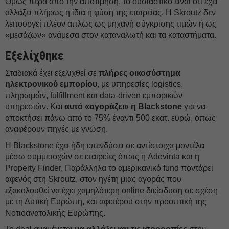
Όμως πέρα από την αποτίμηση, το ουσιαστικό είναι ότι έχει
αλλάξει πλήρως η ίδια η φύση της εταιρείας. Η Skroutz δεν
λειτουργεί πλέον απλώς ως μηχανή σύγκρισης τιμών ή ως
«μεσάζων» ανάμεσα στον καταναλωτή και τα καταστήματα.
Εξελίχθηκε
Σταδιακά έχει εξελιχθεί σε
πλήρες οικοσύστημα
ηλεκτρονικού εμπορίου
, με υπηρεσίες logistics,
πληρωμών, fulfillment και data-driven εμπορικών
υπηρεσιών. Κα
ι αυτό «αγοράζει» η Blackstone
για να
αποκτήσει πάνω από το 75% έναντι 500 εκατ. ευρώ, όπως
αναφέρουν πηγές με γνώση.
Η Blackstone έχει ήδη επενδύσει σε αντίστοιχα μοντέλα
μέσω συμμετοχών σε εταιρείες όπως η Adevinta και η
Property Finder. Παράλληλα το αμερικανικό fund ποντάρει
αφενός στη Skroutz, στον ηγέτη μιας αγοράς που
εξακολουθεί να έχει χαμηλότερη online διείσδυση σε σχέση
με τη Δυτική Ευρώπη, και αφετέρου στην προοπτική της
Νοτιοανατολικής Ευρώπης.